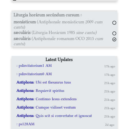
Liturgia horárum secúndum cursum :
monásticum
(Antiphonale monásticum 2009
cum
cantu
)
sæculáris
(Liturgia Horárum 1985
sine cantu)
sæculáris
(Antiphonale romanum OCO 2015
cum
cantu
)
Latest Updates
: psInvitatorium1 AM
17h ago
: psInvitatorium0 AM
17h ago
Antiphona
: Ubi est thesaurus tuus
21h ago
Antiphona
: Requievit spiritus
21h ago
Antiphona
: Continuo Iesus extendens
21h ago
Antiphona
: Cumque vidisset ventum
21h ago
Antiphona
: Quis scit si convertatur et ignoscat
21h ago
: ps128AM
2d ago