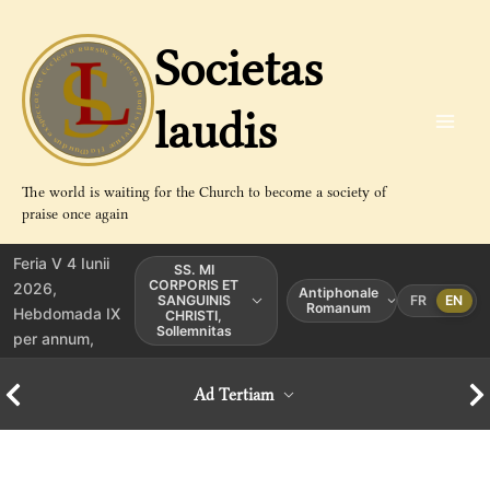
Aller
au
Societas
contenu
laudis
The world is waiting for the Church to become a society of
praise once again
Feria V 4 Iunii
SS. MI
CORPORIS ET
2026,
Antiphonale
SANGUINIS
FR
EN
Romanum
Hebdomada IX
CHRISTI,
Sollemnitas
per annum,
Ad Tertiam