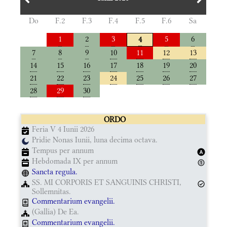
Do
F.2
F.3
F.4
F.5
F.6
Sa
1
2
3
5
6
4
7
8
9
10
11
12
13
14
15
16
17
18
19
20
21
22
23
24
25
26
27
28
29
30
ORDO
Feria V 4 Iunii 2026
Pridie Nonas Iunii, luna decima octava.
Tempus per annum
Hebdomada IX per annum
Sancta regula.
SS. MI CORPORIS ET SANGUINIS CHRISTI,
Sollemnitas.
Commentarium evangelii.
(Gallia) De Ea.
Commentarium evangelii.