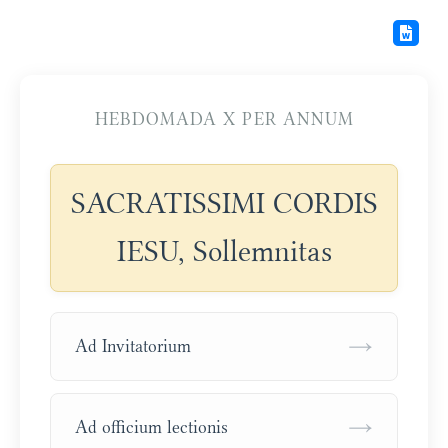
HEBDOMADA X PER ANNUM
SACRATISSIMI CORDIS
IESU, Sollemnitas
→
Ad Invitatorium
→
Ad officium lectionis