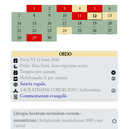
1
2
3
4
5
6
7
8
9
10
11
13
12
14
15
16
17
18
19
20
21
22
23
24
25
26
27
28
29
30
ORDO
Feria VI 12 Iunii 2026
Pridie Idus Iunii, luna vigesima sexta.
Tempus per annum
Hebdomada X per annum
Sancta regula.
SACRATISSIMI CORDIS IESU, Sollemnitas.
Commentarium evangelii.
Liturgia horárum secúndum cursum :
monásticum
(Antiphonale monásticum 2009
cum
cantu
)