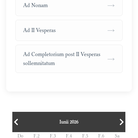
→
Ad Nonam
→
Ad II Vesperas
Ad Completorium post II Vesperas
→
sollemnitatum
Iunii 2026
Do
F.2
F.3
F.4
F.5
F.6
Sa