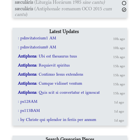
sæculáris
(Liturgia Horárum 1985
sine cantu)
sæculáris
(Antiphonale romanum OCO 2015
cum
cantu
)
Latest Updates
: psInvitatorium1 AM
10h ago
: psInvitatorium0 AM
10h ago
Antiphona
: Ubi est thesaurus tuus
15h ago
Antiphona
: Requievit spiritus
15h ago
Antiphona
: Continuo Iesus extendens
15h ago
Antiphona
: Cumque vidisset ventum
15h ago
Antiphona
: Quis scit si convertatur et ignoscat
15h ago
: ps128AM
1d ago
: ps113BAM
1d ago
: hy Christe qui splendor in feriis per annum
1d ago
Search Gregorian Pieces