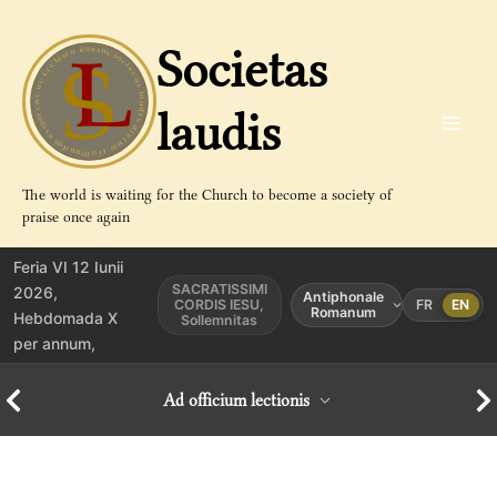
Aller
au
Societas
contenu
laudis
The world is waiting for the Church to become a society of
praise once again
Feria VI 12 Iunii
SACRATISSIMI
2026,
Antiphonale
CORDIS IESU,
FR
EN
Romanum
Hebdomada X
Sollemnitas
per annum,
Ad officium lectionis