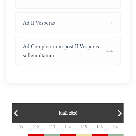
→
Ad II Vesperas
Ad Completorium post II Vesperas
→
sollemnitatum
Iunii 2026
Do
F.2
F.3
F.4
F.5
F.6
Sa