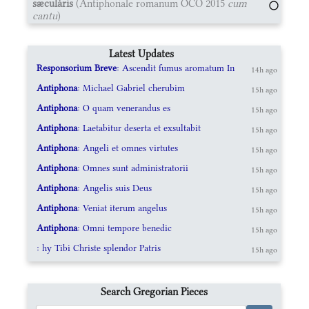
sæculáris
(Antiphonale romanum OCO 2015
cum
cantu
)
Latest Updates
Responsorium Breve
: Ascendit fumus aromatum In
14h ago
Antiphona
: Michael Gabriel cherubim
15h ago
Antiphona
: O quam venerandus es
15h ago
Antiphona
: Laetabitur deserta et exsultabit
15h ago
Antiphona
: Angeli et omnes virtutes
15h ago
Antiphona
: Omnes sunt administratorii
15h ago
Antiphona
: Angelis suis Deus
15h ago
Antiphona
: Veniat iterum angelus
15h ago
Antiphona
: Omni tempore benedic
15h ago
: hy Tibi Christe splendor Patris
15h ago
Search Gregorian Pieces