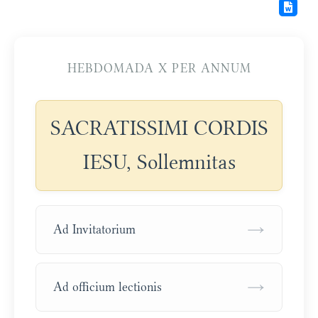
HEBDOMADA X PER ANNUM
SACRATISSIMI CORDIS
IESU, Sollemnitas
→
Ad Invitatorium
→
Ad officium lectionis