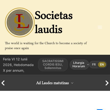
Aller
au
Societas
contenu
laudis
The world is waiting for the Church to become a society of
praise once again
Feria VI 12 Iunii
SACRATISSIMI
Liturgia
2026, Hebdomada
CORDIS IESU,
FR
EN
Horarum
Sollemnitas
X per annum,
Ad Laudes matutinas