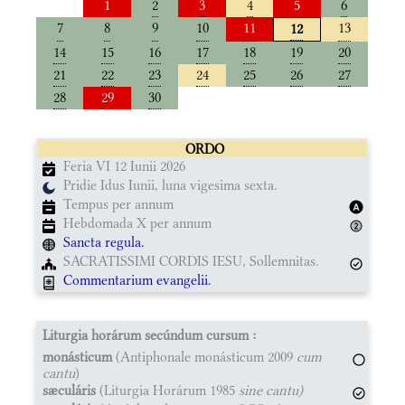
1
2
3
4
5
6
7
8
9
10
11
13
12
14
15
16
17
18
19
20
21
22
23
24
25
26
27
28
29
30
ORDO
Feria VI 12 Iunii 2026
Pridie Idus Iunii, luna vigesima sexta.
Tempus per annum
Hebdomada X per annum
Sancta regula.
SACRATISSIMI CORDIS IESU, Sollemnitas.
Commentarium evangelii.
Liturgia horárum secúndum cursum :
monásticum
(Antiphonale monásticum 2009
cum
cantu
)
sæculáris
(Liturgia Horárum 1985
sine cantu)