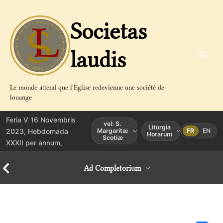
Aller
au
Societas
contenu
laudis
Le monde attend que l'Eglise redevienne une société de
louange
Feria V 16 Novembris
vel: S.
Liturgia
2023, Hebdomada
Margaritæ
FR
EN
Horarum
Scotiæ
XXXII per annum,
Ad Completorium