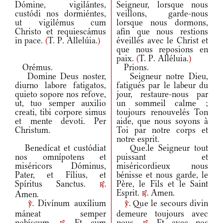
Dómine, vigilántes,
Seigneur, lorsque nous
custódi nos dormiéntes,
veillons, garde-nous
ut vigilémus cum
lorsque nous dormons,
Christo et requiescámus
afin que nous restions
in pace.
(
T. P. Allelúia.
)
éveillés avec le Christ et
que nous reposions en
paix.
(
T. P. Alléluia.
)
Orémus.
Prions.
Domine Deus noster,
Seigneur notre Dieu,
diurno labore fatigatos,
fatigués par le labeur du
quieto sopore nos refove,
jour, restaure-nous par
ut, tuo semper auxilio
un sommeil calme ;
creati, tibi corpore simus
toujours renouvelés Ton
et mente devoti. Per
aide, que nous soyons à
Christum.
Toi par notre corps et
notre esprit.
Benedícat et custódiat
Que.le Seigneur tout
nos omnípotens et
puissant et
miséricors Dóminus,
miséricordieux nous
Pater, et Fílius, et
bénisse et nous garde, le
Spíritus Sanctus.
Père, le Fils et le Saint
r.
Esprit.
Amen.
Amen.
r.
Divínum auxílium
Que le secours divin
v.
v.
máneat semper
demeure toujours avec
nobíscum.
Et cum
nous.
Et avec nos