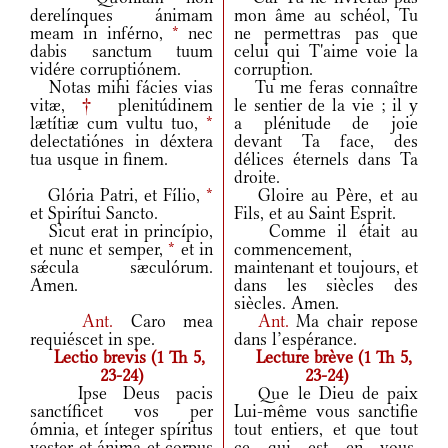
derelínques ánimam
mon âme au schéol, Tu
meam in inférno,
*
nec
ne permettras pas que
dabis sanctum tuum
celui qui T'aime voie la
vidére corruptiónem.
corruption.
Notas mihi fácies vias
Tu me feras connaître
vitæ,
†
plenitúdinem
le sentier de la vie ; il y
lætítiæ cum vultu tuo,
*
a plénitude de joie
delectatiónes in déxtera
devant Ta face, des
tua usque in finem.
délices éternels dans Ta
droite.
Glória Patri, et Fílio,
*
Gloire au Père, et au
et Spirítui Sancto.
Fils, et au Saint Esprit.
Sicut erat in princípio,
Comme il était au
et nunc et semper,
*
et in
commencement,
sǽcula sæculórum.
maintenant et toujours, et
Amen.
dans les siècles des
siècles. Amen.
Ant.
Caro mea
Ant.
Ma chair repose
requiéscet in spe.
dans l’espérance.
Lectio brevis (1 Th 5,
Lecture brève (1 Th 5,
23-24)
23-24)
Ipse Deus pacis
Que le Dieu de paix
sanctíficet vos per
Lui-même vous sanctifie
ómnia, et ínteger spíritus
tout entiers, et que tout
vester et ánima et corpus
ce qui est en vous,