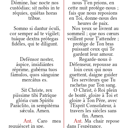
Dómine, hac nocte nos
nous T'en prions, en
custódias; sit nobis in te
cette nuit protège-nous ;
réquies, quiétas horas
fais que nous reposions
tríbue.
en Toi, donne-nous des
heures de paix.
Somno si dantur óculi,
Nos yeux se livrent au
cor semper ad te vígilet;
sommeil ; que nos cœurs
tuáque dextra prótegas
veillent pour T'attendre ;
fidéles, qui te díligunt.
protège de Ton bras
puissant ceux qui Te
gardent leur amour.
Defénsor noster,
Regarde-nous ô
áspice, insidiántes
Défenseur, repousse au
réprime, gubérna tuos
loin ceux qui nous
fámulos, quos sánguine
guettent, daigne guider
mercátus es.
Tes serviteurs que Tu
rachetas par Ton sang.
Sit Christe, rex
O Christ, ô Roi plein
piíssime tibi Patríque
de bonté, gloire à Toi et
glória cum Spíritu
gloire à Ton Père, avec
Paráclito, in sempitérna
l'Esprit Consolateur, à
sǽcula. Amen.
travers les siècles sans
fin. Amen.
Ant.
Caro mea
Ant.
Ma chair repose
requiéscet in spe.
dans l’espérance.