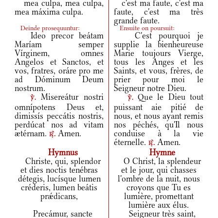
mea culpa, mea culpa,
c'est ma faute, c'est ma
mea máxima culpa.
faute, c'est ma très
grande faute.
Deinde prosequuntur:
Ensuite on poursuit:
Ideo precor beátam
C'est pourquoi je
Maríam semper
supplie la bienheureuse
Vírginem, omnes
Marie toujours Vierge,
Angelos et Sanctos, et
tous les Anges et les
vos, fratres, oráre pro me
Saints, et vous, frères, de
ad Dóminum Deum
prier pour moi le
nostrum.
Seigneur notre Dieu.
Misereátur nostri
Que le Dieu tout
v.
v.
omnípotens Deus et,
puissant aie pitié de
dimissís peccátis nostris,
nous, et nous ayant remis
perdúcat nos ad vitam
nos péchés, qu'Il nous
ætérnam.
Amen.
conduise à la vie
r.
éternelle.
Amen.
r.
Hymnus
Hymne
Christe, qui, splendor
O Christ, la splendeur
et dies noctis tenébras
et le jour, qui chasses
détegis, lucísque lumen
l'ombre de la nuit, nous
créderis, lumen beátis
croyons que Tu es
prǽdicans,
lumière, promettant
lumière aux élus.
Precámur, sancte
Seigneur très saint,