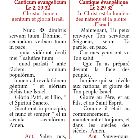
Canticum evangelicum
Cantique évangélique
Lc 2, 29-32
Lc 2,29-32
Christus lumen
Le Christ est la lumière
gentium et gloria Israël
des nations et la gloire
d'Israël
Nunc ✠ dimíttis
Maintenant, Tu peux
servum tuum, Dómine,
*
renvoyer Ton serviteur,
secúndum verbum tuum
Seigneur, selon Ta
in pace,
parole, en paix.
quia vidérunt óculi
Car mes yeux ont vu
mei
*
salutáre tuum,
Ton salut,
quod parásti
*
ante
Que Tu as préparé
fáciem ómnium
devant la face des
populórum,
peuples,
lumen ad revelatiónem
lumière qui se révèle
géntium
*
et glóriam
aux nations, et gloire de
plebis tuæ Israël.
Ton peuple Israël.
Glória Patri, et Fílio,
*
Gloire au Père, et au
et Spirítui Sancto.
Fils, et au Saint Esprit.
Sicut erat in princípio,
Comme il était au
et nunc et semper,
*
et in
commencement,
sǽcula sæculórum.
maintenant et toujours, et
Amen.
dans les siècles des
siècles. Amen.
Ant.
Salva nos,
Ant.
Sauve-nous,