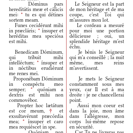
Dóminus pars
Le Seigneur est la part
hereditátis meæ et cálicis
de mon héritage et de ma
mei:
*
tu es qui détines
coupe, c'est Toi qui
sortem meam.
m'assures mon lot.
Funes cecidérunt mihi
Le cordeau a mesuré
in præcláris;
*
ínsuper et
pour moi une portion
heréditas mea speciósa
délicieuse ; oui, un
est mihi.
splendide héritage m'est
échu.
Benedícam Dóminum,
Je bénis le Seigneur
qui tríbuit mihi
qui m'a conseillé ; la nuit
intelléctum;
*
ínsuper et
même, mes reins
in nóctibus erudiérunt
m'avertissent.
me renes mei.
Proponébam Dóminum
Je mets le Seigneur
in conspéctu meo
constamment sous mes
semper;
*
quóniam a
yeux, car Il est à ma
dextris est mihi non
droite : je ne chancellerai
commovébor.
point.
Propter hoc lætátum
Aussi mon coeur est
est cor meum,
†
et
dans la joie, mon âme
exsultavérunt præcórdia
dans l'allégresse, mon
mea;
*
ínsuper et caro
corps lui-même repose
mea requiéscet in spe.
en sécurité.
Quóniam non
Car Tu ne livreras pas