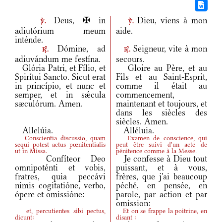
Deus, ✠ in
Dieu, viens à mon
v.
v.
adiutórium meum
aide.
inténde.
Dómine, ad
Seigneur, vite à mon
r.
r.
adiuvándum me festína.
secours.
Glória Patri, et Fílio, et
Gloire au Père, et au
Spirítui Sancto. Sicut erat
Fils et au Saint-Esprit,
in princípio, et nunc et
comme il était au
semper, et in sǽcula
commencement,
sæculórum. Amen.
maintenant et toujours, et
dans les siècles des
siècles. Amen.
Allelúia.
Alléluia.
Conscientia discussio, quam
Examen de conscience, qui
sequi potest actus pœnitentialis
peut être suivi d'un acte de
ut in Missa.
pénitence comme à la Messe.
Confíteor Deo
Je confesse à Dieu tout
omnipoténti et vobis,
puissant, et à vous,
fratres, quia peccávi
frères, que j'ai beaucoup
nimis cogitatióne, verbo,
péché, en pensée, en
ópere et omissióne:
parole, par action et par
omission:
et, percutientes sibi pectus,
Et on se frappe la poitrine, en
dicunt:
disant :