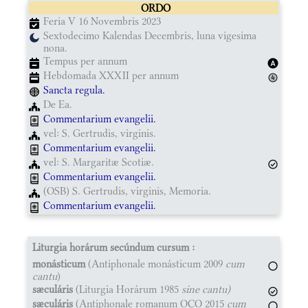
ORDO
Feria V 16 Novembris 2023
Sextodecimo Kalendas Decembris, luna vigesima
nona.
Tempus per annum
Hebdomada XXXII per annum
Sancta regula.
De Ea.
Commentarium evangelii.
vel: S. Gertrudis, virginis.
Commentarium evangelii.
vel: S. Margaritæ Scotiæ.
Commentarium evangelii.
(OSB) S. Gertrudis, virginis, Memoria.
Commentarium evangelii.
Liturgia horárum secúndum cursum :
monásticum
(Antiphonale monásticum 2009
cum
cantu
)
sæculáris
(Liturgia Horárum 1985
sine cantu)
sæculáris
(Antiphonale romanum OCO 2015
cum