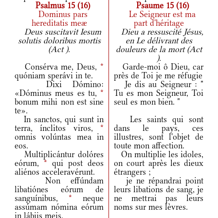
Psalmus 15 (16)
Psaume 15 (16)
Dominus pars
Le Seigneur est ma
hereditatis meæ
part d'héritage
Deus suscitavit Iesum
Dieu a ressuscité Jésus,
solutis doloribus mortis
en Le délivrant des
(Act ).
douleurs de la mort (Act
).
Consérva me, Deus,
*
Garde-moi ô Dieu, car
quóniam sperávi in te.
près de Toi je me réfugie
Dixi Dómino:
Je dis au Seigneur : "
«Dóminus meus es tu,
*
Tu es mon Seigneur, Toi
bonum mihi non est sine
seul es mon bien. "
te».
In sanctos, qui sunt in
Les saints qui sont
terra, ínclitos viros,
*
dans le pays, ces
omnis volúntas mea in
illustres, sont l'objet de
eos.
toute mon affection.
Multiplicántur dolóres
On multiplie les idoles,
eórum,
*
qui post deos
on court après les dieux
aliénos acceleravérunt.
étrangers ;
Non effúndam
je ne répandrai point
libatiónes eórum de
leurs libations de sang, je
sanguínibus,
*
neque
ne mettrai pas leurs
assúmam nómina eórum
noms sur mes lèvres.
in lábiis meis.