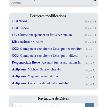
cantu
)
Dernières modifications
: ps128AM
il y a 13 h
: ps113BAM
il y a 13 h
: hy Christe qui splendor in feriis per annum
il y a 14 h
LH
: conclusion Gheure
il y a 21 h
COL
: Omnipotens sempiterne Deus qui nos omnium
il y a 1 j
COL
: Omnipotens sempiterne Deus qui in dilecto
il y a 1 j
Responsorium Breve
: Ascendit fumus aromatum In
il y a 2 j
Antiphona
: Michael Gabriel cherubim
il y a 2 j
Antiphona
: O quam venerandus es
il y a 2 j
Antiphona
: Laetabitur deserta et exsultabit
il y a 2 j
Recherche de Pièces