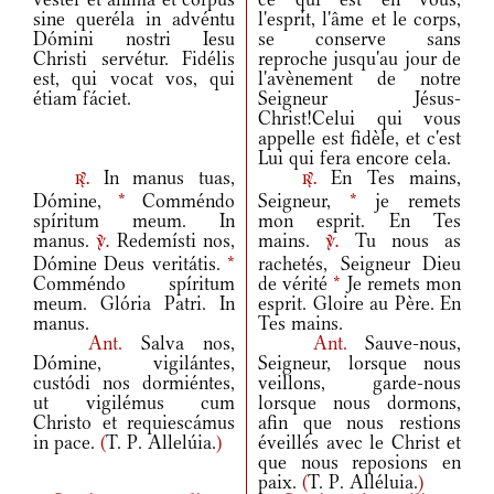
sine queréla in advéntu
l'esprit, l'âme et le corps,
Dómini nostri Iesu
se conserve sans
Christi servétur. Fidélis
reproche jusqu'au jour de
est, qui vocat vos, qui
l'avènement de notre
étiam fáciet.
Seigneur Jésus-
Christ!Celui qui vous
appelle est fidèle, et c'est
Lui qui fera encore cela.
In manus tuas,
En Tes mains,
r.
r.
Dómine,
*
Comméndo
Seigneur,
*
je remets
spíritum meum. In
mon esprit. En Tes
manus.
Redemísti nos,
mains.
Tu nous as
v.
v.
Dómine Deus veritátis.
*
rachetés, Seigneur Dieu
Comméndo spíritum
de vérité
*
Je remets mon
meum. Glória Patri. In
esprit. Gloire au Père. En
manus.
Tes mains.
Ant.
Salva nos,
Ant.
Sauve-nous,
Dómine, vigilántes,
Seigneur, lorsque nous
custódi nos dormiéntes,
veillons, garde-nous
ut vigilémus cum
lorsque nous dormons,
Christo et requiescámus
afin que nous restions
in pace.
(
T. P. Allelúia.
)
éveillés avec le Christ et
que nous reposions en
paix.
(
T. P. Alléluia.
)