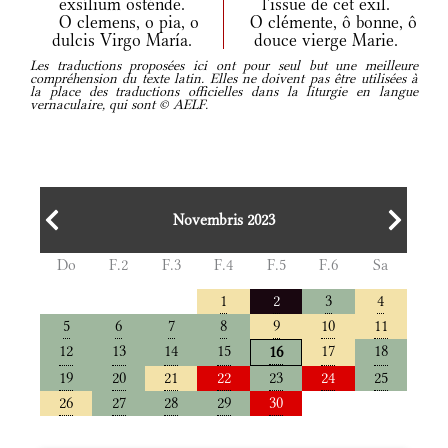
exsílium osténde.
l'issue de cet exil.
O clemens, o pia, o
O clémente, ô bonne, ô
dulcis Virgo María.
douce vierge Marie.
Les traductions proposées ici ont pour seul but une meilleure
compréhension du texte latin. Elles ne doivent pas être utilisées à
la place des traductions officielles dans la liturgie en langue
vernaculaire, qui sont © AELF.
Novembris 2023
Do
F.2
F.3
F.4
F.5
F.6
Sa
1
2
3
4
5
6
7
8
9
10
11
12
13
14
15
17
18
16
19
20
21
22
23
24
25
26
27
28
29
30