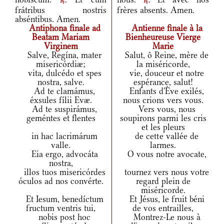
r.
r.
frátribus nostris
frères absents. Amen.
abséntibus. Amen.
Antiphona finale ad
Antienne finale à la
Beatam Mariam
Bienheureuse Vierge
Virginem
Marie
Salve, Regína, mater
Salut, ô Reine, mère de
misericórdiæ;
la miséricorde,
vita, dulcédo et spes
vie, douceur et notre
nostra, salve.
espérance, salut!
Ad te clamámus,
Enfants d'Ève exilés,
éxsules fílii Evæ.
nous crions vers vous.
Ad te suspirámus,
Vers vous, nous
geméntes et flentes
soupirons parmi les cris
et les pleurs
in hac lacrimárum
de cette vallée de
valle.
larmes.
Eia ergo, advocáta
O vous notre avocate,
nostra,
illos tuos misericórdes
tournez vers nous votre
óculos ad nos convérte.
regard plein de
miséricorde.
Et Iesum, benedíctum
Et Jésus, le fruit béni
fructum ventris tui,
de vos entrailles,
nobis post hoc
Montrez-Le nous à