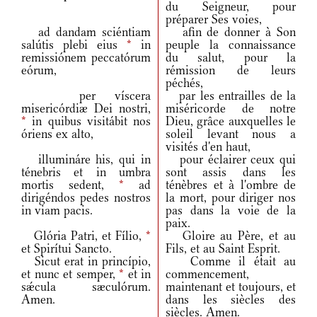
du Seigneur, pour
préparer Ses voies,
ad dandam sciéntiam
afin de donner à Son
salútis plebi eius
*
in
peuple la connaissance
remissiónem peccatórum
du salut, pour la
eórum,
rémission de leurs
péchés,
per víscera
par les entrailles de la
misericórdiæ Dei nostri,
miséricorde de notre
*
in quibus visitábit nos
Dieu, grâce auxquelles le
óriens ex alto,
soleil levant nous a
visités d'en haut,
illumináre his, qui in
pour éclairer ceux qui
ténebris et in umbra
sont assis dans les
mortis sedent,
*
ad
ténèbres et à l'ombre de
dirigéndos pedes nostros
la mort, pour diriger nos
in viam pacis.
pas dans la voie de la
paix.
Glória Patri, et Fílio,
*
Gloire au Père, et au
et Spirítui Sancto.
Fils, et au Saint Esprit.
Sicut erat in princípio,
Comme il était au
et nunc et semper,
*
et in
commencement,
sǽcula sæculórum.
maintenant et toujours, et
Amen.
dans les siècles des
siècles. Amen.