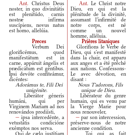
Ant.
Christus Deus
Ant.
Le Christ notre
noster, in quo divinitátis
Dieu, en qui est la
est plenitúdo, carnis
plénitude de la divinité,
nostræ infírma
assumant l'infirmité de
suscípiens, novus natus
notre corps, est né
est homo, allelúia.
comme un nouvel
homme, alléluia.
Preces
Prières litaniques
Verbum Dei
Glorifions le Verbe de
glorificémus, quod
Dieu, qui s'est manifesté
manifestátum est in
dans la chair, est apparu
carne, appáruit ángelis et
aux anges et a été prêché
prædicátum est géntibus.
aux nations. Confessons-
Ipsi devóte confiteámur,
Le avec dévotion, en
dicéntes:
disant :
Adorámus te, Fili Dei
Nous T'adorons, Fils
unigénite.
unique de Dieu.
Liberátor géneris
Libérateur du genre
humáni, qui per
humain, qui es venu par
Vírginem Maríam ad nos
la Vierge Marie pour
renovándos prodiísti,
nous renouveler,
—
ipsa intercedénte, a
—
par son intercession,
vetustátis condicióne
préserve-nous de notre
exémptos nos serva.
ancienne condition.
Qui de cælo iustítiam
Toi qui as fait