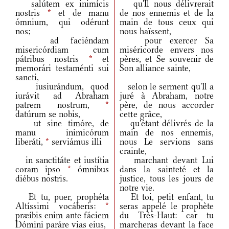
salútem ex inimícis
qu'Il nous délivrerait
nostris
*
et de manu
de nos ennemis et de la
ómnium, qui odérunt
main de tous ceux qui
nos;
nous haïssent,
ad faciéndam
pour exercer Sa
misericórdiam cum
miséricorde envers nos
pátribus nostris
*
et
pères, et Se souvenir de
memorári testaménti sui
Son alliance sainte,
sancti,
iusiurándum, quod
selon le serment qu'Il a
iurávit ad Abraham
juré à Abraham, notre
patrem nostrum,
*
père, de nous accorder
datúrum se nobis,
cette grâce,
ut sine timóre, de
qu'étant délivrés de la
manu inimicórum
main de nos ennemis,
liberáti,
*
serviámus illi
nous Le servions sans
crainte,
in sanctitáte et iustítia
marchant devant Lui
coram ipso
*
ómnibus
dans la sainteté et la
diébus nostris.
justice, tous les jours de
notre vie.
Et tu, puer, prophéta
Et toi, petit enfant, tu
Altíssimi vocáberis:
*
seras appelé le prophète
præíbis enim ante fáciem
du Très-Haut: car tu
Dómini paráre vias eius,
marcheras devant la face