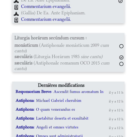
Commentarium evangelii.
(Gallia) De Ea. Ante Epiphaniam.
Commentarium evangelii.
Liturgia horárum secúndum cursum :
monásticum
(Antiphonale monásticum 2009
cum
cantu
)
sæculáris
(Liturgia Horárum 1985
sine cantu)
sæculáris
(Antiphonale romanum OCO 2015
cum
cantu
)
Dernières modifications
Responsorium Breve
: Ascendit fumus aromatum In
il y a 11 h
Antiphona
: Michael Gabriel cherubim
il y a 12 h
Antiphona
: O quam venerandus es
il y a 12 h
Antiphona
: Laetabitur deserta et exsultabit
il y a 12 h
Antiphona
: Angeli et omnes virtutes
il y a 12 h
Antiphona
: Omnes sunt administratorii
il y a 12 h