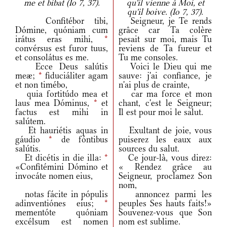
me et bibat (Io 7, 37).
qu'il vienne à Moi, et
qu'il boive. (Io 7, 37).
Confitébor tibi,
Seigneur, je Te rends
Dómine, quóniam cum
grâce car Ta colère
irátus eras mihi,
*
pesait sur moi, mais Tu
convérsus est furor tuus,
reviens de Ta fureur et
et consolátus es me.
Tu me consoles.
Ecce Deus salútis
Voici le Dieu qui me
meæ;
*
fiduciáliter agam
sauve: j'ai confiance, je
et non timébo,
n'ai plus de crainte,
quia fortitúdo mea et
car ma force et mon
laus mea Dóminus,
*
et
chant, c'est le Seigneur;
factus est mihi in
Il est pour moi le salut.
salútem.
Et hauriétis aquas in
Exultant de joie, vous
gáudio
*
de fóntibus
puiserez les eaux aux
salútis.
sources du salut.
Et dicétis in die illa:
*
Ce jour-là, vous direz:
«Confitémini Dómino et
« Rendez grâce au
invocáte nomen eius,
Seigneur, proclamez Son
nom,
notas fácite in pópulis
annoncez parmi les
adinventiónes eius;
*
peuples Ses hauts faits!»
mementóte quóniam
Souvenez-vous que Son
excélsum est nomen
nom est sublime.