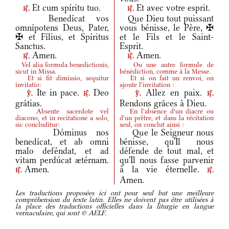
Et cum spíritu tuo.
Et avec votre esprit.
r.
r.
Benedícat vos
Que Dieu tout puissant
omnípotens Deus, Pater,
vous bénisse, le Père, ✠
✠ et Fílius, et Spíritus
et le Fils et le Saint-
Sanctus.
Esprit.
Amen.
Amen.
r.
r.
Vel alia formula benedictionis,
Ou une autre formule de
sicut in Missa.
bénédiction, comme à la Messe.
Et si fit dimissio, sequitur
Et si on fait un renvoi, on
invitatio:
ajoute l'invitation :
Ite in pace.
Deo
Allez en paix.
v.
r.
v.
r.
grátias.
Rendons grâces à Dieu.
Absente sacerdote vel
En l'absence d'un diacre ou
diacono, et in recitatione a solo,
d'un prêtre, et dans la récitation
sic concluditur:
seul, on conclut ainsi :
Dóminus nos
Que le Seigneur nous
benedícat, et ab omni
bénisse, qu'Il nous
malo deféndat, et ad
défende de tout mal, et
vitam perdúcat ætérnam.
qu'Il nous fasse parvenir
Amen.
à la vie éternelle.
r.
r.
Amen.
Les traductions proposées ici ont pour seul but une meilleure
compréhension du texte latin. Elles ne doivent pas être utilisées à
la place des traductions officielles dans la liturgie en langue
vernaculaire, qui sont © AELF.