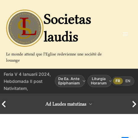
Aller
au
Societas
contenu
laudis
Le monde attend que l'Eglise redevienne une société de
louange
Feria V 4 Ianuarii 2024,
De Ea. Ante
Liturgia
Hebdomada II post
FR
EN
Epiphaniam
Horarum
Nativitatem,
Ad Laudes matutinas