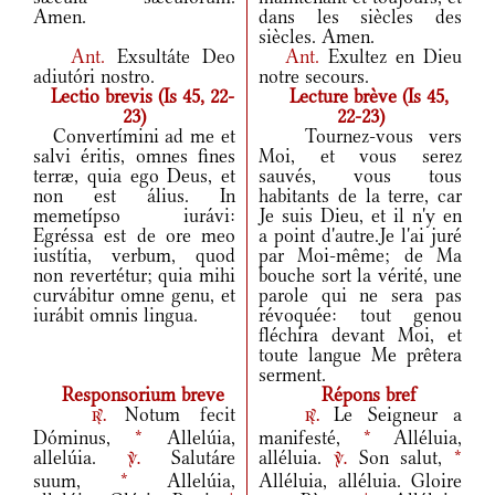
Amen.
dans les siècles des
siècles. Amen.
Ant.
Exsultáte Deo
Ant.
Exultez en Dieu
adiutóri nostro.
notre secours.
Lectio brevis (Is 45, 22-
Lecture brève (Is 45,
23)
22-23)
Convertímini ad me et
Tournez-vous vers
salvi éritis, omnes fines
Moi, et vous serez
terræ, quia ego Deus, et
sauvés, vous tous
non est álius. In
habitants de la terre, car
memetípso iurávi:
Je suis Dieu, et il n'y en
Egréssa est de ore meo
a point d'autre.Je l'ai juré
iustítia, verbum, quod
par Moi-même; de Ma
non revertétur; quia mihi
bouche sort la vérité, une
curvábitur omne genu, et
parole qui ne sera pas
iurábit omnis lingua.
révoquée: tout genou
fléchira devant Moi, et
toute langue Me prêtera
serment.
Responsorium breve
Répons bref
Notum fecit
Le Seigneur a
r.
r.
Dóminus,
*
Allelúia,
manifesté,
*
Alléluia,
allelúia.
Salutáre
alléluia.
Son salut,
*
v.
v.
suum,
*
Allelúia,
Alléluia, alléluia. Gloire