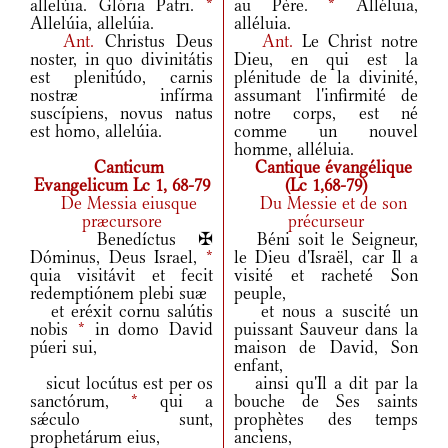
allelúia. Glória Patri.
*
au Père.
*
Alléluia,
Allelúia, allelúia.
alléluia.
Ant.
Christus Deus
Ant.
Le Christ notre
noster, in quo divinitátis
Dieu, en qui est la
est plenitúdo, carnis
plénitude de la divinité,
nostræ infírma
assumant l'infirmité de
suscípiens, novus natus
notre corps, est né
est homo, allelúia.
comme un nouvel
homme, alléluia.
Canticum
Cantique évangélique
Evangelicum Lc 1, 68-79
(Lc 1,68-79)
De Messia eiusque
Du Messie et de son
præcursore
précurseur
Benedíctus ✠
Béni soit le Seigneur,
Dóminus, Deus Israel,
*
le Dieu d'Israël, car Il a
quia visitávit et fecit
visité et racheté Son
redemptiónem plebi suæ
peuple,
et eréxit cornu salútis
et nous a suscité un
nobis
*
in domo David
puissant Sauveur dans la
púeri sui,
maison de David, Son
enfant,
sicut locútus est per os
ainsi qu'Il a dit par la
sanctórum,
*
qui a
bouche de Ses saints
sǽculo sunt,
prophètes des temps
prophetárum eius,
anciens,