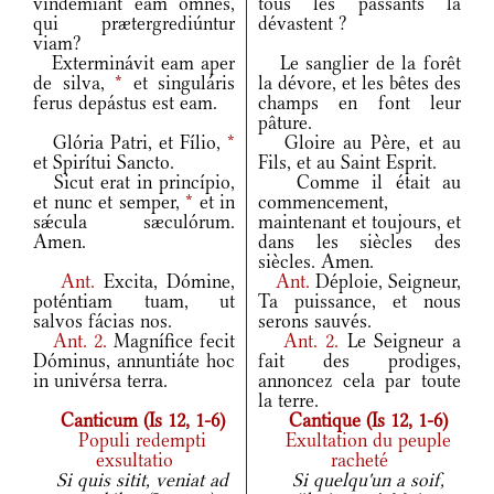
vindémiant eam omnes,
tous les passants la
qui prætergrediúntur
dévastent ?
viam?
Exterminávit eam aper
Le sanglier de la forêt
de silva,
*
et singuláris
la dévore, et les bêtes des
ferus depástus est eam.
champs en font leur
pâture.
Glória Patri, et Fílio,
*
Gloire au Père, et au
et Spirítui Sancto.
Fils, et au Saint Esprit.
Sicut erat in princípio,
Comme il était au
et nunc et semper,
*
et in
commencement,
sǽcula sæculórum.
maintenant et toujours, et
Amen.
dans les siècles des
siècles. Amen.
Ant.
Excita, Dómine,
Ant.
Déploie, Seigneur,
poténtiam tuam, ut
Ta puissance, et nous
salvos fácias nos.
serons sauvés.
Ant.
2.
Magnífice fecit
Ant.
2.
Le Seigneur a
Dóminus, annuntiáte hoc
fait des prodiges,
in univérsa terra.
annoncez cela par toute
la terre.
Canticum (Is 12, 1-6)
Cantique (Is 12, 1-6)
Populi redempti
Exultation du peuple
exsultatio
racheté
Si quis sitit, veniat ad
Si quelqu'un a soif,