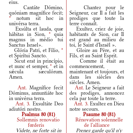
eius.
Cantáte Dómino,
Chantez pour le
quóniam magnífice fecit;
Seigneur, car Il a fait les
*
notum sit hoc in
prodiges que toute la
univérsa terra.
terre connaît.
Exsúlta et lauda, quæ
Exultez, criez de joie,
hábitas in Sion,
*
quia
habitants de Sion, car Il
magnus in médio tui
est grand au milieu de
Sanctus Israel».
toi, le Saint d'Israël ».
Glória Patri, et Fílio,
*
Gloire au Père, et au
et Spirítui Sancto.
Fils, et au Saint Esprit.
Sicut erat in princípio,
Comme il était au
et nunc et semper,
*
et in
commencement,
sǽcula sæculórum.
maintenant et toujours, et
Amen.
dans les siècles des
siècles. Amen.
Ant.
Magnífice fecit
Ant.
Le Seigneur a fait
Dóminus, annuntiáte hoc
des prodiges, annoncez
in univérsa terra.
cela par toute la terre.
Ant.
3.
Exsultáte Deo
Ant.
3.
Exultez en Dieu
adiutóri nostro.
notre secours.
Psalmus 80 (81)
Psaume 80 (81)
Sollemnis renovatio
Rénovation solennelle
fœderis
de l'alliance
Videte, ne forte sit in
Prenez garde qu'il n'y