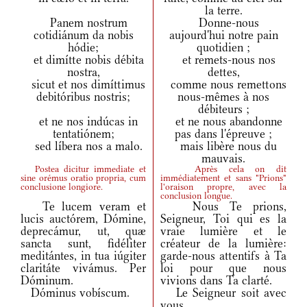
la terre.
Panem nostrum
Donne-nous
cotidiánum da nobis
aujourd'hui notre pain
hódie;
quotidien ;
et dimítte nobis débita
et remets-nous nos
nostra,
dettes,
sicut et nos dimíttimus
comme nous remettons
debitóribus nostris;
nous-mêmes à nos
débiteurs ;
et ne nos indúcas in
et ne nous abandonne
tentatiónem;
pas dans l'épreuve ;
sed líbera nos a malo.
mais libère nous du
mauvais.
Postea dicitur immediate et
Après cela on dit
sine orémus oratio propria, cum
immédiatement et sans "Prions"
conclusione longiore.
l'oraison propre, avec la
conclusion longue.
Te lucem veram et
Nous Te prions,
lucis auctórem, Dómine,
Seigneur, Toi qui es la
deprecámur, ut, quæ
vraie lumière et le
sancta sunt, fidéliter
créateur de la lumière:
meditántes, in tua iúgiter
garde-nous attentifs à Ta
claritáte vivámus. Per
loi pour que nous
Dóminum.
vivions dans Ta clarté.
Dóminus vobíscum.
Le Seigneur soit avec
vous.