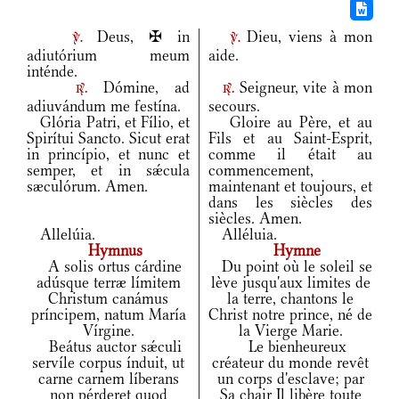
Deus, ✠ in
Dieu, viens à mon
v.
v.
adiutórium meum
aide.
inténde.
Dómine, ad
Seigneur, vite à mon
r.
r.
adiuvándum me festína.
secours.
Glória Patri, et Fílio, et
Gloire au Père, et au
Spirítui Sancto. Sicut erat
Fils et au Saint-Esprit,
in princípio, et nunc et
comme il était au
semper, et in sǽcula
commencement,
sæculórum. Amen.
maintenant et toujours, et
dans les siècles des
siècles. Amen.
Allelúia.
Alléluia.
Hymnus
Hymne
A solis ortus cárdine
Du point où le soleil se
adúsque terræ límitem
lève jusqu'aux limites de
Christum canámus
la terre, chantons le
príncipem, natum María
Christ notre prince, né de
Vírgine.
la Vierge Marie.
Beátus auctor sǽculi
Le bienheureux
servíle corpus índuit, ut
créateur du monde revêt
carne carnem líberans
un corps d'esclave; par
non pérderet quod
Sa chair Il libère toute