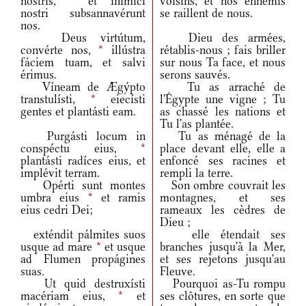
nostris,
*
et inimíci
voisins, et nos ennemis
nostri subsannavérunt
se raillent de nous.
nos.
Deus virtútum,
Dieu des armées,
convérte nos,
*
illústra
rétablis-nous ; fais briller
fáciem tuam, et salvi
sur nous Ta face, et nous
érimus.
serons sauvés.
Víneam de Ægýpto
Tu as arraché de
transtulísti,
*
eiecísti
l'Égypte une vigne ; Tu
gentes et plantásti eam.
as chassé les nations et
Tu l'as plantée.
Purgásti locum in
Tu as ménagé de la
conspéctu eius,
*
place devant elle, elle a
plantásti radíces eius, et
enfoncé ses racines et
implévit terram.
rempli la terre.
Opérti sunt montes
Son ombre couvrait les
umbra eius
*
et ramis
montagnes, et ses
eius cedri Dei;
rameaux les cèdres de
Dieu ;
exténdit pálmites suos
elle étendait ses
usque ad mare
*
et usque
branches jusqu'à la Mer,
ad Flumen propágines
et ses rejetons jusqu'au
suas.
Fleuve.
Ut quid destruxísti
Pourquoi as-Tu rompu
macériam eius,
*
et
ses clôtures, en sorte que