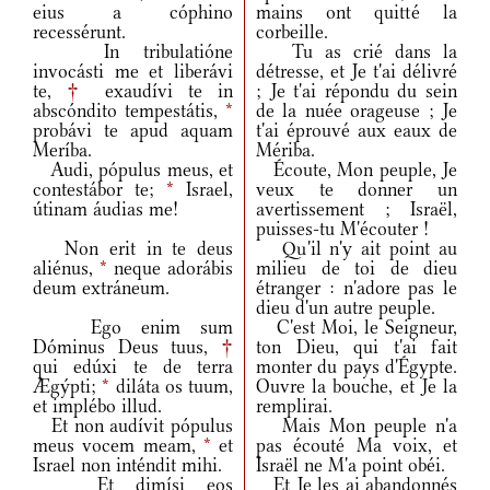
eius a cóphino
mains ont quitté la
recessérunt.
corbeille.
In tribulatióne
Tu as crié dans la
invocásti me et liberávi
détresse, et Je t'ai délivré
te,
†
exaudívi te in
; Je t'ai répondu du sein
abscóndito tempestátis,
*
de la nuée orageuse ; Je
probávi te apud aquam
t'ai éprouvé aux eaux de
Meríba.
Mériba.
Audi, pópulus meus, et
Écoute, Mon peuple, Je
contestábor te;
*
Israel,
veux te donner un
útinam áudias me!
avertissement ; Israël,
puisses-tu M'écouter !
Non erit in te deus
Qu'il n'y ait point au
aliénus,
*
neque adorábis
milieu de toi de dieu
deum extráneum.
étranger : n'adore pas le
dieu d'un autre peuple.
Ego enim sum
C'est Moi, le Seigneur,
Dóminus Deus tuus,
†
ton Dieu, qui t'ai fait
qui edúxi te de terra
monter du pays d'Égypte.
Ægýpti;
*
diláta os tuum,
Ouvre la bouche, et Je la
et implébo illud.
remplirai.
Et non audívit pópulus
Mais Mon peuple n'a
meus vocem meam,
*
et
pas écouté Ma voix, et
Israel non inténdit mihi.
Israël ne M'a point obéi.
Et dimísi eos
Et Je les ai abandonnés