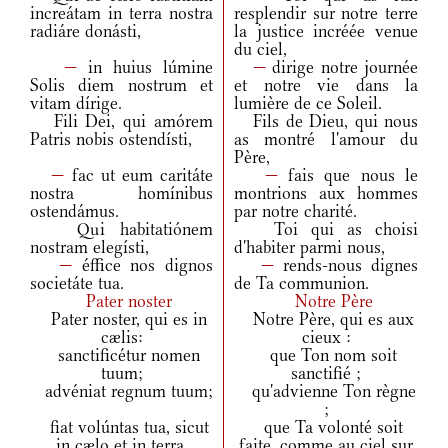
increátam in terra nostra
resplendir sur notre terre
radiáre donásti,
la justice incréée venue
du ciel,
—
in huius lúmine
—
dirige notre journée
Solis diem nostrum et
et notre vie dans la
vitam dírige.
lumière de ce Soleil.
Fili Dei, qui amórem
Fils de Dieu, qui nous
Patris nobis ostendísti,
as montré l'amour du
Père,
—
fac ut eum caritáte
—
fais que nous le
nostra homínibus
montrions aux hommes
ostendámus.
par notre charité.
Qui habitatiónem
Toi qui as choisi
nostram elegísti,
d'habiter parmi nous,
—
éffice nos dignos
—
rends-nous dignes
societáte tua.
de Ta communion.
Pater noster
Notre Père
Pater noster, qui es in
Notre Père, qui es aux
cælis:
cieux :
sanctificétur nomen
que Ton nom soit
tuum;
sanctifié ;
advéniat regnum tuum;
qu'advienne Ton règne
;
fiat volúntas tua, sicut
que Ta volonté soit
in cælo et in terra.
faite, comme au ciel sur