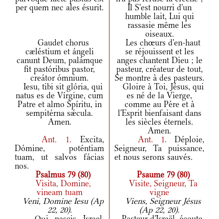
per quem nec ales ésurit.
Il S'est nourri d'un
humble lait, Lui qui
rassasie même les
oiseaux.
Gaudet chorus
Les chœurs d'en-haut
cæléstium et ángeli
se réjouissent et les
canunt Deum, palámque
anges chantent Dieu ; le
fit pastóribus pastor,
pasteur, créateur de tout,
creátor ómnium.
Se montre à des pasteurs.
Iesu, tibi sit glória, qui
Gloire à Toi, Jésus, qui
natus es de Vírgine, cum
es né de la Vierge,
Patre et almo Spíritu, in
comme au Père et à
sempitérna sǽcula.
l'Esprit bienfaisant dans
Amen.
les siècles éternels.
Amen.
Ant.
1.
Excita,
Ant.
1.
Déploie,
Dómine, poténtiam
Seigneur, Ta puissance,
tuam, ut salvos fácias
et nous serons sauvés.
nos.
Psalmus 79 (80)
Psaume 79 (80)
Visita, Domine,
Visite, Seigneur, Ta
vineam tuam
vigne
Veni, Domine Iesu (Ap
Viens, Seigneur Jésus
22, 20).
(Ap 22, 20).
Qui pascis Israel,
Pasteur d'Israël, écoute,