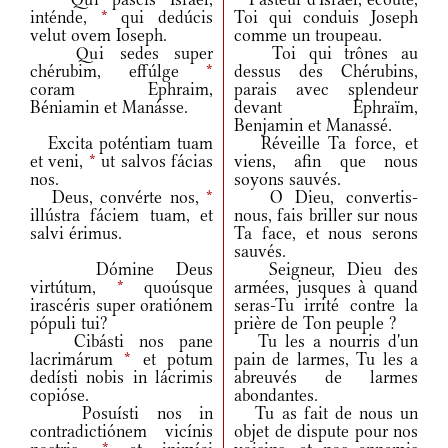
inténde,
*
qui dedúcis
Toi qui conduis Joseph
velut ovem Ioseph.
comme un troupeau.
Qui sedes super
Toi qui trônes au
chérubim, effúlge
*
dessus des Chérubins,
coram Ephraim,
parais avec splendeur
Béniamin et Manásse.
devant Ephraïm,
Benjamin et Manassé.
Excita poténtiam tuam
Réveille Ta force, et
et veni,
*
ut salvos fácias
viens, afin que nous
nos.
soyons sauvés.
Deus, convérte nos,
*
O Dieu, convertis-
illústra fáciem tuam, et
nous, fais briller sur nous
salvi érimus.
Ta face, et nous serons
sauvés.
Dómine Deus
Seigneur, Dieu des
virtútum,
*
quoúsque
armées, jusques à quand
irascéris super oratiónem
seras-Tu irrité contre la
pópuli tui?
prière de Ton peuple ?
Cibásti nos pane
Tu les a nourris d'un
lacrimárum
*
et potum
pain de larmes, Tu les a
dedísti nobis in lácrimis
abreuvés de larmes
copióse.
abondantes.
Posuísti nos in
Tu as fait de nous un
contradictiónem vicínis
objet de dispute pour nos