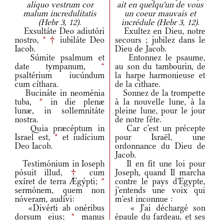
aliquo vestrum cor
ait en quelqu'un de vous
malum incredulitatis
un coeur mauvais et
(Hebr 3, 12).
incrédule (Hebr 3, 12).
Exsultáte Deo adiutóri
Exultez en Dieu, notre
nostro,
*
†
iubiláte Deo
secours ; jubilez dans le
Iacob.
Dieu de Jacob.
Súmite psalmum et
Entonnez le psaume,
date tympanum,
*
au son du tambourin, de
psaltérium iucúndum
la harpe harmonieuse et
cum cíthara.
de la cithare.
Bucináte in neoménia
Sonnez de la trompette
tuba,
*
in die plenæ
à la nouvelle lune, à la
lunæ, in sollemnitáte
pleine lune, pour le jour
nostra.
de notre fête.
Quia præcéptum in
Car c'est un précepte
Israel est,
*
et iudícium
pour Israël, une
Deo Iacob.
ordonnance du Dieu de
Jacob.
Testimónium in Ioseph
Il en fit une loi pour
pósuit illud,
†
cum
Joseph, quand Il marcha
exíret de terra Ægýpti;
*
contre le pays d'Egypte,
sermónem, quem non
j'entends une voix qui
nóveram, audívi:
m'est inconnue :
«Divérti ab onéribus
« J'ai déchargé son
dorsum eius;
*
manus
épaule du fardeau, et ses