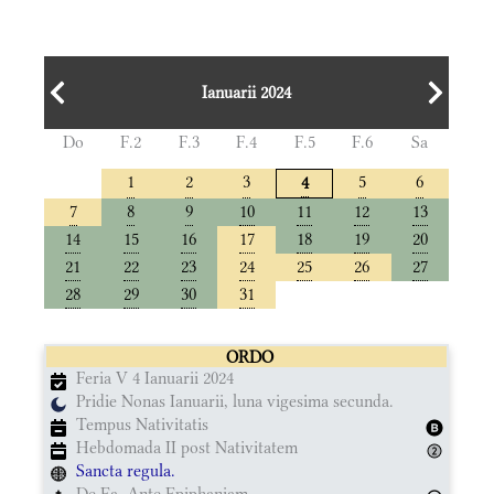
Ianuarii 2024
Do
F.2
F.3
F.4
F.5
F.6
Sa
1
2
3
5
6
4
7
8
9
10
11
12
13
14
15
16
17
18
19
20
21
22
23
24
25
26
27
28
29
30
31
ORDO
Feria V 4 Ianuarii 2024
Pridie Nonas Ianuarii, luna vigesima secunda.
Tempus Nativitatis
Hebdomada II post Nativitatem
Sancta regula.
De Ea. Ante Epiphaniam.