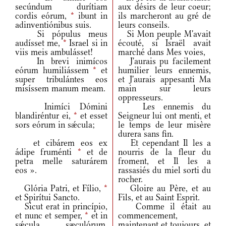
secúndum durítiam
aux désirs de leur coeur;
cordis eórum,
*
ibunt in
ils marcheront au gré de
adinventiónibus suis.
leurs conseils.
Si pópulus meus
Si Mon peuple M'avait
audísset me,
*
Israel si in
écouté, si Israël avait
viis meis ambulásset!
marché dans Mes voies,
In brevi inimícos
J'aurais pu facilement
eórum humiliássem
*
et
humilier leurs ennemis,
super tribulántes eos
et J'aurais appesanti Ma
misíssem manum meam.
main sur leurs
oppresseurs.
Inimíci Dómini
Les ennemis du
blandiréntur ei,
*
et esset
Seigneur lui ont menti, et
sors eórum in sǽcula;
le temps de leur misère
durera sans fin.
et cibárem eos ex
Et cependant Il les a
ádipe fruménti
*
et de
nourris de la fleur du
petra melle saturárem
froment, et Il les a
eos ».
rassasiés du miel sorti du
rocher.
Glória Patri, et Fílio,
*
Gloire au Père, et au
et Spirítui Sancto.
Fils, et au Saint Esprit.
Sicut erat in princípio,
Comme il était au
et nunc et semper,
*
et in
commencement,
sǽcula sæculórum.
maintenant et toujours, et