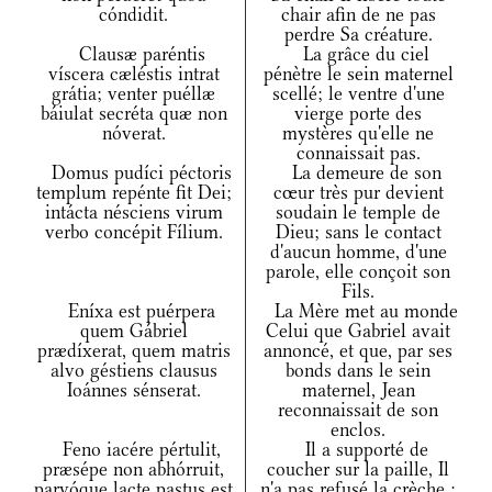
cóndidit.
chair afin de ne pas
perdre Sa créature.
Clausæ paréntis
La grâce du ciel
víscera cæléstis intrat
pénètre le sein maternel
grátia; venter puéllæ
scellé; le ventre d'une
báiulat secréta quæ non
vierge porte des
nóverat.
mystères qu'elle ne
connaissait pas.
Domus pudíci péctoris
La demeure de son
templum repénte fit Dei;
cœur très pur devient
intácta nésciens virum
soudain le temple de
verbo concépit Fílium.
Dieu; sans le contact
d'aucun homme, d'une
parole, elle conçoit son
Fils.
Eníxa est puérpera
La Mère met au monde
quem Gábriel
Celui que Gabriel avait
prædíxerat, quem matris
annoncé, et que, par ses
alvo géstiens clausus
bonds dans le sein
Ioánnes sénserat.
maternel, Jean
reconnaissait de son
enclos.
Feno iacére pértulit,
Il a supporté de
præsépe non abhórruit,
coucher sur la paille, Il
parvóque lacte pastus est
n'a pas refusé la crèche ;