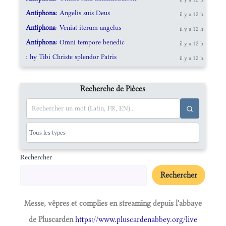
Antiphona
: Angelis suis Deus
il y a 12 h
Antiphona
: Veniat iterum angelus
il y a 12 h
Antiphona
: Omni tempore benedic
il y a 12 h
: hy Tibi Christe splendor Patris
il y a 12 h
Recherche de Pièces
Rechercher
Rechercher
Messe, vêpres et complies en streaming depuis l'abbaye
de Pluscarden
https://www.pluscardenabbey.org/live