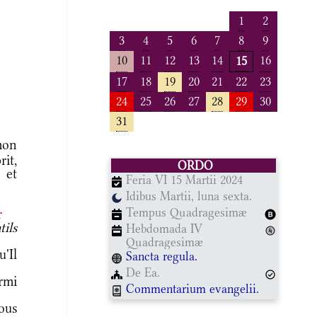
1
2
3
4
5
6
7
8
9
10
11
12
13
14
16
15
17
18
19
20
21
22
23
24
25
26
27
28
29
30
31
mon
rit,
ORDO
 et
Feria VI 15 Martii 2024
Idibus Martii, luna sexta.
Tempus Quadragesimæ
r
ils
Hebdomada IV
Quadragesimæ
'Il
Sancta regula.
De Ea.
rmi
Commentarium evangelii.
ous