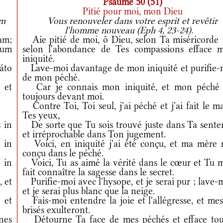
Psaume 50 (51)
Pitié pour moi, mon Dieu
um
Vous renouveler dans votre esprit et revêtir
l'homme nouveau (Eph 4, 23-24).
am;
Aie pitié de moi, ô Dieu, selon Ta miséricorde ;
rum
selon l'abondance de Tes compassions efface 
iniquité.
áto
Lave-moi davantage de mon iniquité et purifie-
de mon péché.
et
Car je connais mon iniquité, et mon péché 
toujours devant moi.
Contre Toi, Toi seul, j'ai péché et j'ai fait le m
Tes yeux,
 in
De sorte que Tu sois trouvé juste dans Ta sente
et irréprochable dans Ton jugement.
 in
Voici, en iniquité j'ai été conçu, et ma mère 
conçu dans le péché.
 in
Voici, Tu as aimé la vérité dans le cœur et Tu m
fait connaître la sagesse dans le secret.
, et
Purifie-moi avec l'hysope, et je serai pur ; lave-
et je serai plus blanc que la neige.
et
Fais-moi entendre la joie et l'allégresse, et mes
brisés exulteront.
nes
Détourne Ta face de mes péchés et efface tou