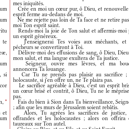
mes iniquités.
tum
Crée en moi un cœur pur, ô Dieu, et renouvelle
esprit ferme au-dedans de moi.
tum
Ne me rejette pas loin de Ta face et ne retire pa
moi Ton esprit saint.
itu
Rends-moi la joie de Ton salut et affermis-moi 
un esprit généreux.
 te
J'enseignerai Tes voies aux méchants, et 
pécheurs se convertiront à Toi.
eæ,
Délivre-moi des effusions de sang, ô Dieu, Dieu
mon salut, et ma langue exultera de Ta justice.
um
Seigneur, ouvre mes lèvres, et ma bou
annoncera Ta louange.
 si
Car Tu ne prends pas plaisir au sacrifice ;
holocauste, si j'en offre un, ne Te plaira pas.
or
Le sacrifice agréable à Dieu, c'est un esprit bri
un cœur brisé et contrit, ô Dieu, Tu ne le mépris
pas.
n,
*
Fais du bien à Sion dans Ta bienveillance, Seign
; afin que les murs de Jérusalem soient rebâtis.
 et
Alors, Tu agrées les sacrifices de justice, 
uum
offrandes et les holocaustes ; alors on offrira 
taureaux sur Ton autel.