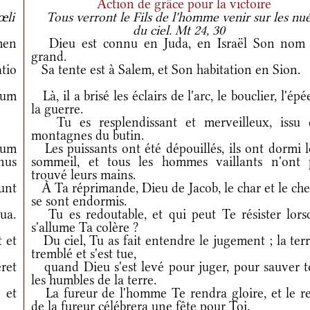
Action de grâce pour la victoire
œli
Tous verront le Fils de l'homme venir sur les nu
du ciel. Mt 24, 30
men
Dieu est connu en Juda, en Israël Son nom 
grand.
tio
Sa tente est à Salem, et Son habitation en Sion.
ium
Là, il a brisé les éclairs de l'arc, le bouclier, l'épé
la guerre.
Tu es resplendissant et merveilleux, issu 
montagnes du butin.
num
Les puissants ont été dépouillés, ils ont dormi l
nus
sommeil, et tous les hommes vaillants n'ont 
trouvé leurs mains.
unt
À Ta réprimande, Dieu de Jacob, le char et le che
se sont endormis.
ua.
Tu es redoutable, et qui peut Te résister lors
s'allume Ta colère ?
t et
Du ciel, Tu as fait entendre le jugement ; la ter
tremblé et s'est tue,
eret
quand Dieu s'est levé pour juger, pour sauver t
les humbles de la terre.
et
La fureur de l'homme Te rendra gloire, et le re
de la fureur célébrera une fête pour Toi.