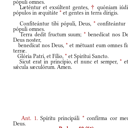
pópuli omnes.
Læténtur et exsúltent gentes,
†
quóniam iúdi
pópulos in æquitáte
*
et gentes in terra dírigis.
Confiteántur tibi pópuli, Deus,
*
confiteántur t
pópuli omnes.
Terra dedit fructum suum;
*
benedícat nos De
Deus noster,
benedícat nos Deus,
*
et métuant eum omnes fi
terræ.
Glória Patri, et Fílio,
*
et Spirítui Sancto.
Sicut erat in princípio, et nunc et semper,
*
et
sǽcula sæculórum. Amen.
Ant.
1.
Spíritu principáli
*
confírma cor me
Deus.