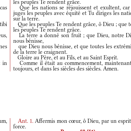
les peuples Te rendent grâce.
cas
Que les nations se réjouissent et exultent, car
juges les peuples avec équité et Tu diriges les nat
sur la terre.
ibi
Que les peuples Te rendent grâce, ô Dieu ; que t
les peuples Te rendent grâce.
us,
La terre a donné son fruit ; que Dieu, notre Di
nous bénisse,
nes
que Dieu nous bénisse, et que toutes les extrémi
de la terre le craignent.
Gloire au Père, et au Fils, et au Saint Esprit.
 in
Comme il était au commencement, maintenant
toujours, et dans les siècles des siècles. Amen.
um,
Ant.
1.
Affermis mon cœur, ô Dieu, par un esprit
force.