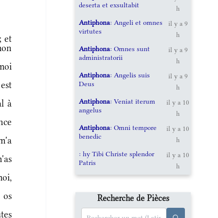
deserta et exsultabit
h
Antiphona
: Angeli et omnes
il y a 9
virtutes
h
 et
mon
Antiphona
: Omnes sunt
il y a 9
administratorii
h
moi
Antiphona
: Angelis suis
il y a 9
Deus
est
h
Antiphona
: Veniat iterum
al à
il y a 10
angelus
h
nce
Antiphona
: Omni tempore
il y a 10
benedic
m'a
h
: hy Tibi Christe splendor
il y a 10
'as
Patris
h
moi,
 os
Recherche de Pièces
tes