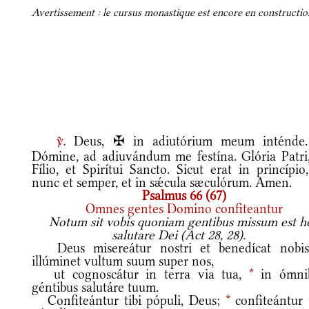
Avertissement : le cursus monastique est encore en construction
Deus, ✠ in adiutórium meum inténde
v.
Dómine, ad adiuvándum me festína. Glória Patri,
Fílio, et Spirítui Sancto. Sicut erat in princípio
nunc et semper, et in sǽcula sæculórum. Amen.
Psalmus 66 (67)
Omnes gentes Domino confiteantur
Notum sit vobis quoniam gentibus missum est h
salutare Dei (Act 28, 28).
Deus misereátur nostri et benedícat nobi
illúminet vultum suum super nos,
ut cognoscátur in terra via tua,
*
in ómni
géntibus salutáre tuum.
Confiteántur tibi pópuli, Deus;
*
confiteántur t