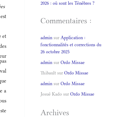
2026 : où sont les Ténèbres ?
ées
est
Commentaires :
e et
admin
sur
Application :
fonctionnalités et corrections du
des
26 octobre 2025
eur
pas
admin
sur
Ordo Missae
val
Thibault
sur
Ordo Missae
que
admin
sur
Ordo Missae
re a
Josué Kado
sur
Ordo Missae
ous
ste
Archives