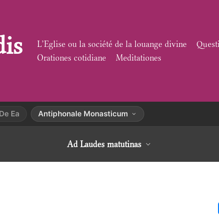
dis
L’Eglise ou la société de la louange divine
Quest
Orationes cotidiane
Meditationes
De Ea
Antiphonale Monasticum
Ad Laudes matutinas