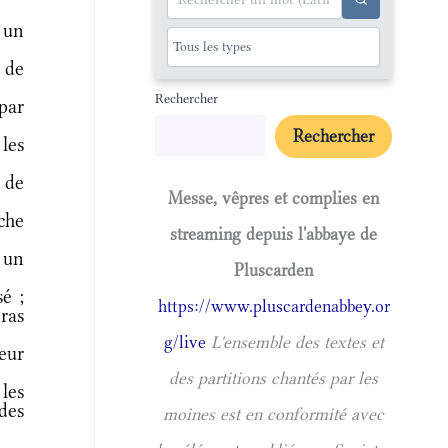
 un
s de
Rechercher
par
Rechercher
les
 de
Messe, vêpres et complies en
che
streaming depuis l'abbaye de
 un
Pluscarden
sé ;
https://www.pluscardenabbey.or
eras
g/live
L'ensemble des textes et
eur
des partitions chantés par les
les
des
moines est en conformité avec