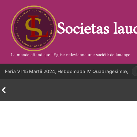
Aller
au
contenu
Societas lau
Le monde attend que l'Eglise redevienne une société de louange
Feria VI 15 Martii 2024, Hebdomada IV Quadragesimæ,