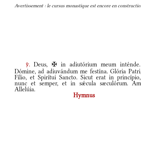
Avertissement : le cursus monastique est encore en construction
Deus, ✠ in adiutórium meum inténde
v.
Dómine, ad adiuvándum me festína. Glória Patri,
Fílio, et Spirítui Sancto. Sicut erat in princípio
nunc et semper, et in sǽcula sæculórum. Am
Allelúia.
Hymnus