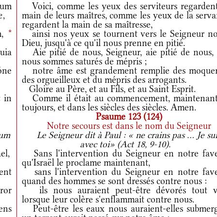
rum
Voici, comme les yeux des serviteurs regardent
æ,
main de leurs maîtres, comme les yeux de la serva
regardent la main de sa maîtresse,
m,
*
ainsi nos yeux se tournent vers le Seigneur no
Dieu, jusqu'à ce qu'il nous prenne en pitié.
uia
Aie pitié de nous, Seigneur, aie pitié de nous, 
nous sommes saturés de mépris ;
óne
notre âme est grandement remplie des moquer
des orgueilleux et du mépris des arrogants.
Gloire au Père, et au Fils, et au Saint Esprit.
 in
Comme il était au commencement, maintenant
toujours, et dans les siècles des siècles. Amen.
Psaume 123 (124)
Notre secours est dans le nom du Seigneur
sum
Le Seigneur dit à Paul : « ne crains pas ... Je su
avec toi» (Act 18, 9-10).
el,
Sans l'intervention du Seigneur en notre fave
qu'Israël le proclame maintenant,
ent
sans l'intervention du Seigneur en notre fave
quand des hommes se sont dressés contre nous :
ror
ils nous auraient peut-être dévorés tout vi
lorsque leur colère s'enflammait contre nous.
ens
Peut-être les eaux nous auraient-elles submerg