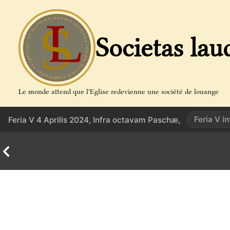
Aller
au
contenu
Societas lau
Le monde attend que l'Eglise redevienne une société de louange
Feria V 
Feria V 4 Aprilis 2024, Infra octavam Paschæ,