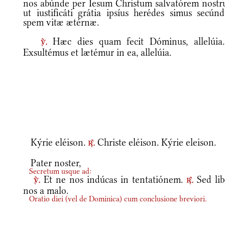
nos abúnde per Iesum Christum salvatórem nostr
ut iustificáti grátia ipsíus herédes simus secún
spem vitæ ætérnæ.
Hæc dies quam fecit Dóminus, allelúi
v.
Exsultémus et lætémur in ea, allelúia.
Kýrie eléison.
Christe eléison. Kýrie eleison.
r.
Pater noster,
Secretum usque ad:
Et ne nos indúcas in tentatiónem.
Sed lib
v.
r.
nos a malo.
Oratio diei
(
vel de Dominica
)
cum conclusione breviori.