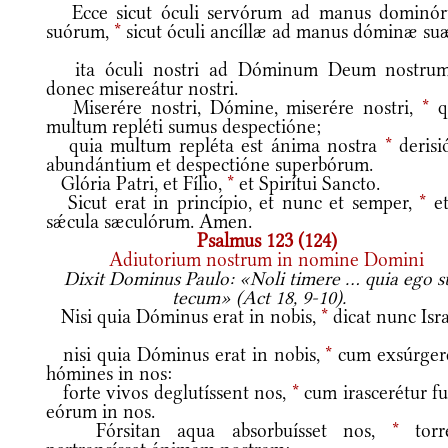
Ecce sicut óculi servórum ad manus dominó
suórum,
*
sicut óculi ancíllæ ad manus dóminæ su
ita óculi nostri ad Dóminum Deum nostru
donec misereátur nostri.
Miserére nostri, Dómine, miserére nostri,
*
q
multum repléti sumus despectióne;
quia multum repléta est ánima nostra
*
derisi
abundántium et despectióne superbórum.
Glória Patri, et Fílio,
*
et Spirítui Sancto.
Sicut erat in princípio, et nunc et semper,
*
et
sǽcula sæculórum. Amen.
Psalmus 123 (124)
Adiutorium nostrum in nomine Domini
Dixit Dominus Paulo: «Noli timere ... quia ego 
tecum» (Act 18, 9-10).
Nisi quia Dóminus erat in nobis,
*
dicat nunc Isra
nisi quia Dóminus erat in nobis,
*
cum exsúrger
hómines in nos:
forte vivos deglutíssent nos,
*
cum irascerétur fu
eórum in nos.
Fórsitan aqua absorbuísset nos,
*
torr