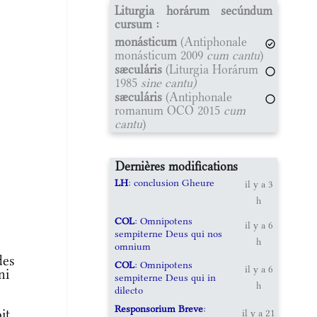
Liturgia horárum secúndum
cursum :
monásticum
(Antiphonale
monásticum 2009
cum cantu
)
sæculáris
(Liturgia Horárum
1985
sine cantu)
sæculáris
(Antiphonale
romanum OCO 2015
cum
cantu
)
Dernières modifications
LH
: conclusion Gheure
il y a 3
h
COL
: Omnipotens
il y a 6
sempiterne Deus qui nos
h
omnium
des
COL
: Omnipotens
il y a 6
ni
sempiterne Deus qui in
h
dilecto
Responsorium Breve
:
it
il y a 21