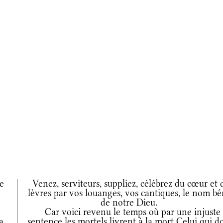
te
Venez, serviteurs, suppliez, célébrez du cœur et 
.
lèvres par vos louanges, vos cantiques, le nom bé
de notre Dieu.
Car voici revenu le temps où par une injuste
a.
sentence les mortels livrent à la mort Celui qui do