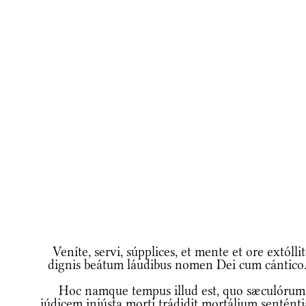
Veníte, servi, súpplices, et mente et ore extólli
dignis beátum láudibus nomen Dei cum cántico
Hoc namque tempus illud est, quo sæculórum
iúdicem iniústa morti trádidit mortálium senténti