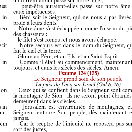
un torrent aurait passé sur notre âme ;
uæ
peut-être auraient-elles passé sur notre âme 
eaux impétueuses.
 in
Béni soit le Seigneur, qui ne nous a pas livrés
proie à leurs dents.
ueo
Notre âme s'est échappée comme l'oiseau du pi
des chasseurs :
le filet s'est rompu, et nous avons échappé.
ecit
Notre secours est dans le nom du Seigneur, qu
fait le ciel et la terre.
Gloire au Père, et au Fils, et au Saint Esprit.
 in
Comme il était au commencement, maintenant
toujours, et dans les siècles des siècles. Amen.
Psaume 124 (125)
Le Seigneur prend soin de son peuple
La paix de Dieu sur Israël (Gal 6, 16).
on
Ceux qui se confient dans le Seigneur sont co
la montagne de Sion : ils ne seront point ébranlés,
demeurent dans les siècles.
 in
Jérusalem est environnée de montagnes, et
um.
Seigneur entoure Son peuple, dès maintenant e
jamais.
tem
Car le sceptre de l'iniquité ne reposera pas sur
sort des justes,