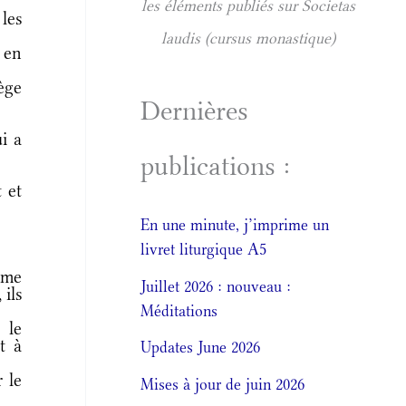
les éléments publiés sur Societas
les
laudis (cursus monastique)
 en
ège
Dernières
i a
publications :
 et
En une minute, j’imprime un
livret liturgique A5
mme
Juillet 2026 : nouveau :
 ils
Méditations
 le
t à
Updates June 2026
 le
Mises à jour de juin 2026