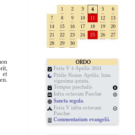
1
2
3
5
6
4
7
8
9
10
11
12
13
14
15
16
17
18
19
20
21
22
23
24
25
26
27
28
29
30
mon
ORDO
rit,
Feria V 4 Aprilis 2024
 et
Pridie Nonas Aprilis, luna
en.
vigesima quinta.
Tempus paschalis
Infra octavam Paschæ
Sancta regula.
Feria V infra octavam
Paschæ.
Commentarium evangelii.