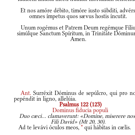
Et nos amóre débito, timóre iusto súbditi, advér
omnes ímpetus quos sævus hostis íncutit.
Unum rogémus et Patrem Deum regémque Fíli
simúlque Sanctum Spíritum, in Trinitáte Dóminu
Amen.
Ant.
Surréxit Dóminus de sepúlcro, qui pro no
pepéndit in ligno, allelúia.
Psalmus 122 (123)
Dominus fiducia populi
Duo cæci... clamaverunt: «Domine, miserere nost
Fili David» (Mt 20, 30).
Ad te levávi óculos meos,
*
qui hábitas in cælis.