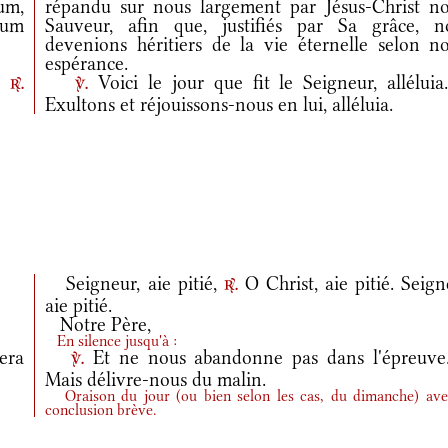
um,
répandu sur nous largement par Jésus-Christ no
dum
Sauveur, afin que, justifiés par Sa grâce, n
devenions héritiers de la vie éternelle selon no
espérance.
a.
Voici le jour que fit le Seigneur, allélui
r.
v.
Exultons et réjouissons-nous en lui, alléluia.
Seigneur, aie pitié,
O Christ, aie pitié. Seig
r.
aie pitié.
Notre Père,
En silence jusqu'à :
era
Et ne nous abandonne pas dans l'épreuv
v.
Mais délivre-nous du malin.
Oraison du jour
(
ou bien selon les cas, du dimanche
)
ave
conclusion brève.