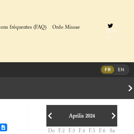
ions fréquentes (FAQ)
Ordo Missae
Twitt
er
FR
EN
Aprilis 2024
Do
F.2
F.3
F.4
F.5
F.6
Sa