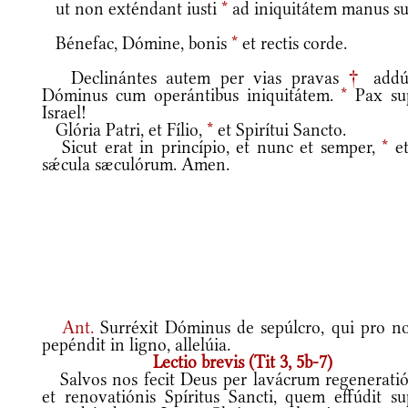
ut non exténdant iusti
*
ad iniquitátem manus su
Bénefac, Dómine, bonis
*
et rectis corde.
Declinántes autem per vias pravas
†
addú
Dóminus cum operántibus iniquitátem.
*
Pax su
Israel!
Glória Patri, et Fílio,
*
et Spirítui Sancto.
Sicut erat in princípio, et nunc et semper,
*
et
sǽcula sæculórum. Amen.
Ant.
Surréxit Dóminus de sepúlcro, qui pro no
pepéndit in ligno, allelúia.
Lectio brevis (Tit 3, 5b-7)
Salvos nos fecit Deus per lavácrum regeneratió
et renovatiónis Spíritus Sancti, quem effúdit su