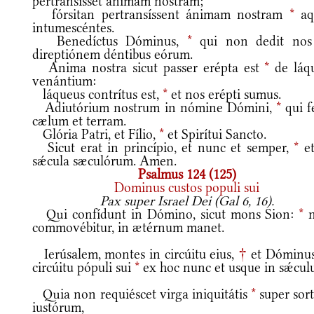
pertransísset ánimam nostram;
fórsitan pertransíssent ánimam nostram
*
aq
intumescéntes.
Benedíctus Dóminus,
*
qui non dedit nos
direptiónem déntibus eórum.
Anima nostra sicut passer erépta est
*
de láq
venántium:
láqueus contrítus est,
*
et nos erépti sumus.
Adiutórium nostrum in nómine Dómini,
*
qui f
cælum et terram.
Glória Patri, et Fílio,
*
et Spirítui Sancto.
Sicut erat in princípio, et nunc et semper,
*
et
sǽcula sæculórum. Amen.
Psalmus 124 (125)
Dominus custos populi sui
Pax super Israel Dei (Gal 6, 16).
Qui confídunt in Dómino, sicut mons Sion:
*
n
commovébitur, in ætérnum manet.
Ierúsalem, montes in circúitu eius,
†
et Dóminus
circúitu pópuli sui
*
ex hoc nunc et usque in sǽcul
Quia non requiéscet virga iniquitátis
*
super sor
iustórum,