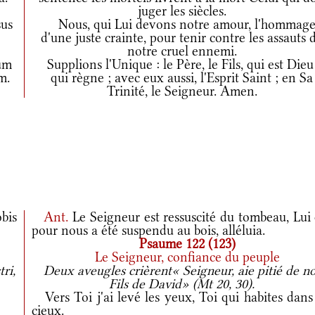
juger les siècles.
sus
Nous, qui Lui devons notre amour, l'hommag
d'une juste crainte, pour tenir contre les assauts 
notre cruel ennemi.
um
Supplions l'Unique : le Père, le Fils, qui est Dieu
m.
qui règne ; avec eux aussi, l'Esprit Saint ; en Sa
Trinité, le Seigneur. Amen.
bis
Ant.
Le Seigneur est ressuscité du tombeau, Lui
pour nous a été suspendu au bois, alléluia.
Psaume 122 (123)
Le Seigneur, confiance du peuple
ri,
Deux aveugles crièrent« Seigneur, aie pitié de no
Fils de David» (Mt 20, 30).
Vers Toi j'ai levé les yeux, Toi qui habites dans
cieux.