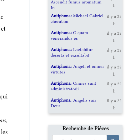
Ascendit fumus aromatum
h
In
e
Antiphona
: Michael Gabriel
de
il y a 22
cherubim
h
 et
Antiphona
: O quam
il y a 22
venerandus es
h
Antiphona
: Laetabitur
il y a 22
deserta et exsultabit
h
Antiphona
: Angeli et omnes
il y a 22
virtutes
h
Antiphona
: Omnes sunt
il y a 22
administratorii
h
 qui
Antiphona
: Angelis suis
il y a 22
Deus
h
us,
Recherche de Pièces
 les