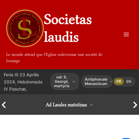
Aller
au
Societas
contenu
laudis
Le monde attend que l'Eglise redevienne une société de
louange
Feria III 23 Aprilis
vel: S.
Antiphonale
2024, Hebdomada
Georgii,
FR
EN
Monasticum
martyris
IV Paschæ,
Ad Laudes matutinas