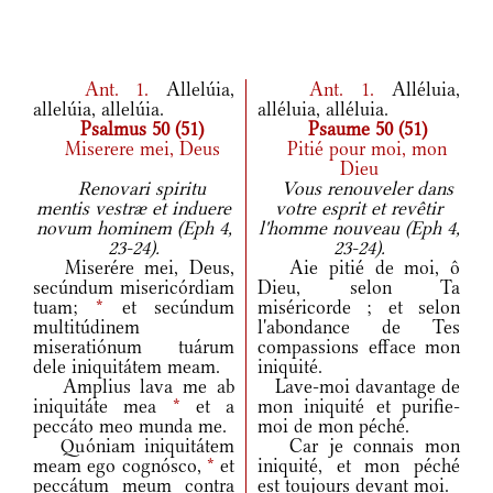
Ant.
1.
Allelúia,
Ant.
1.
Alléluia,
allelúia, allelúia.
alléluia, alléluia.
Psalmus 50 (51)
Psaume 50 (51)
Miserere mei, Deus
Pitié pour moi, mon
Dieu
Renovari spiritu
Vous renouveler dans
mentis vestræ et induere
votre esprit et revêtir
novum hominem (Eph 4,
l'homme nouveau (Eph 4,
23-24).
23-24).
Miserére mei, Deus,
Aie pitié de moi, ô
secúndum misericórdiam
Dieu, selon Ta
tuam;
*
et secúndum
miséricorde ; et selon
multitúdinem
l'abondance de Tes
miseratiónum tuárum
compassions efface mon
dele iniquitátem meam.
iniquité.
Amplius lava me ab
Lave-moi davantage de
iniquitáte mea
*
et a
mon iniquité et purifie-
peccáto meo munda me.
moi de mon péché.
Quóniam iniquitátem
Car je connais mon
meam ego cognósco,
*
et
iniquité, et mon péché
peccátum meum contra
est toujours devant moi.