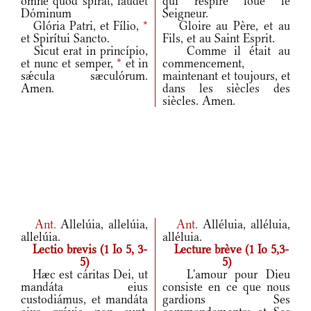
omne quod spirat, laudet
qui respire loue le
Dóminum
Seigneur.
Glória Patri, et Fílio,
*
Gloire au Père, et au
et Spirítui Sancto.
Fils, et au Saint Esprit.
Sicut erat in princípio,
Comme il était au
et nunc et semper,
*
et in
commencement,
sǽcula sæculórum.
maintenant et toujours, et
Amen.
dans les siècles des
siècles. Amen.
Ant.
Allelúia, allelúia,
Ant.
Alléluia, alléluia,
allelúia.
alléluia.
Lectio brevis (1 Io 5, 3-
Lecture brève (1 Io 5,3-
5)
5)
Hæc est cáritas Dei, ut
L'amour pour Dieu
mandáta eius
consiste en ce que nous
custodiámus, et mandáta
gardions Ses