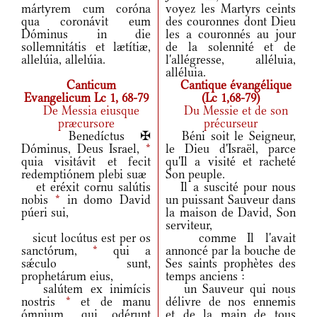
mártyrem cum coróna
voyez les Martyrs ceints
qua coronávit eum
des couronnes dont Dieu
Dóminus in die
les a couronnés au jour
sollemnitátis et lætítiæ,
de la solennité et de
allelúia, allelúia.
l'allégresse, alléluia,
alléluia.
Canticum
Cantique évangélique
Evangelicum Lc 1, 68-79
(Lc 1,68-79)
De Messia eiusque
Du Messie et de son
præcursore
précurseur
Benedíctus ✠
Béni soit le Seigneur,
Dóminus, Deus Israel,
*
le Dieu d'Israël, parce
quia visitávit et fecit
qu'Il a visité et racheté
redemptiónem plebi suæ
Son peuple.
et eréxit cornu salútis
Il a suscité pour nous
nobis
*
in domo David
un puissant Sauveur dans
púeri sui,
la maison de David, Son
serviteur,
sicut locútus est per os
comme Il l'avait
sanctórum,
*
qui a
annoncé par la bouche de
sǽculo sunt,
Ses saints prophètes des
prophetárum eius,
temps anciens :
salútem ex inimícis
un Sauveur qui nous
nostris
*
et de manu
délivre de nos ennemis
ómnium, qui odérunt
et de la main de tous