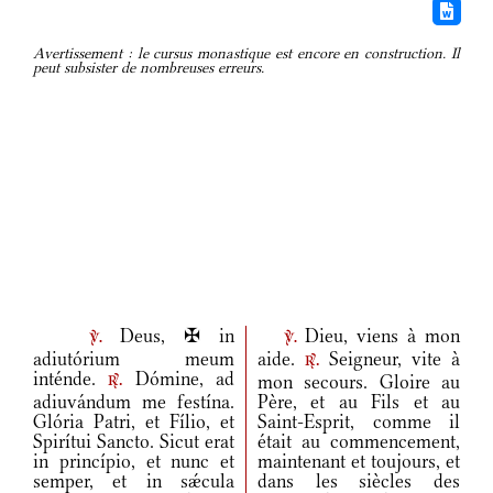
Avertissement : le cursus monastique est encore en construction. Il
peut subsister de nombreuses erreurs.
Deus, ✠ in
Dieu, viens à mon
v.
v.
adiutórium meum
aide.
Seigneur, vite à
r.
inténde.
Dómine, ad
mon secours. Gloire au
r.
adiuvándum me festína.
Père, et au Fils et au
Glória Patri, et Fílio, et
Saint-Esprit, comme il
Spirítui Sancto. Sicut erat
était au commencement,
in princípio, et nunc et
maintenant et toujours, et
semper, et in sǽcula
dans les siècles des