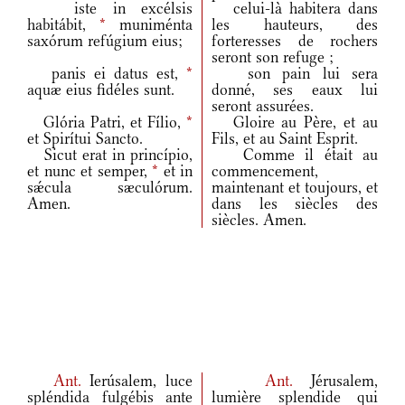
iste in excélsis
celui-là habitera dans
habitábit,
*
muniménta
les hauteurs, des
saxórum refúgium eius;
forteresses de rochers
seront son refuge ;
panis ei datus est,
*
son pain lui sera
aquæ eius fidéles sunt.
donné, ses eaux lui
seront assurées.
Glória Patri, et Fílio,
*
Gloire au Père, et au
et Spirítui Sancto.
Fils, et au Saint Esprit.
Sicut erat in princípio,
Comme il était au
et nunc et semper,
*
et in
commencement,
sǽcula sæculórum.
maintenant et toujours, et
Amen.
dans les siècles des
siècles. Amen.
Ant.
Ierúsalem, luce
Ant.
Jérusalem,
spléndida fulgébis ante
lumière splendide qui