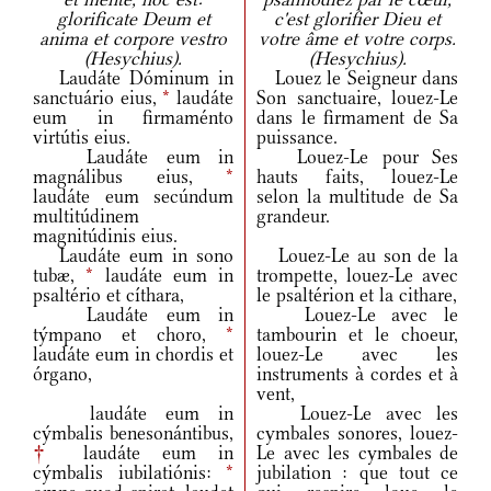
glorificate Deum et
c'est glorifier Dieu et
anima et corpore vestro
votre âme et votre corps.
(Hesychius).
(Hesychius).
Laudáte Dóminum in
Louez le Seigneur dans
sanctuário eius,
*
laudáte
Son sanctuaire, louez-Le
eum in firmaménto
dans le firmament de Sa
virtútis eius.
puissance.
Laudáte eum in
Louez-Le pour Ses
magnálibus eius,
*
hauts faits, louez-Le
laudáte eum secúndum
selon la multitude de Sa
multitúdinem
grandeur.
magnitúdinis eius.
Laudáte eum in sono
Louez-Le au son de la
tubæ,
*
laudáte eum in
trompette, louez-Le avec
psaltério et cíthara,
le psaltérion et la cithare,
Laudáte eum in
Louez-Le avec le
týmpano et choro,
*
tambourin et le choeur,
laudáte eum in chordis et
louez-Le avec les
órgano,
instruments à cordes et à
vent,
laudáte eum in
Louez-Le avec les
cýmbalis benesonántibus,
cymbales sonores, louez-
†
laudáte eum in
Le avec les cymbales de
cýmbalis iubilatiónis:
*
jubilation : que tout ce