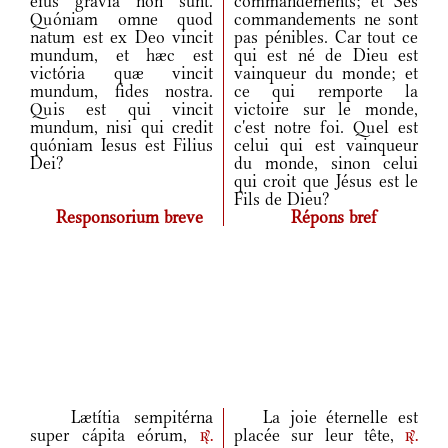
eius grávia non sunt.
commandements; et Ses
Quóniam omne quod
commandements ne sont
natum est ex Deo vincit
pas pénibles. Car tout ce
mundum, et hæc est
qui est né de Dieu est
victória quæ vincit
vainqueur du monde; et
mundum, fides nostra.
ce qui remporte la
Quis est qui vincit
victoire sur le monde,
mundum, nisi qui credit
c'est notre foi. Quel est
quóniam Iesus est Filius
celui qui est vainqueur
Dei?
du monde, sinon celui
qui croit que Jésus est le
Fils de Dieu?
Responsorium breve
Répons bref
Lætítia sempitérna
La joie éternelle est
super cápita eórum,
placée sur leur tête,
r.
r.