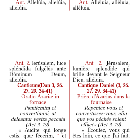
Ant.
Allelúia, allelúia,
Ant.
Alléluia, alléluia,
allelúia.
alléluia.
Ant.
2.
Ierúsalem, luce
Ant.
2.
Jérusalem,
spléndida fulgébis ante
lumière splendide qui
Dóminum Deum,
brille devant le Seigneur
allelúia.
Dieu, alléluia.
Canticum(Dan 3, 26.
Cantique Daniel (3, 26.
27. 29. 34-41)
27. 29. 34-41)
Oratio Azariæ in
Prière d'Azarias dans la
fornace
fournaise
Pænitemini et
Repentez-vous et
convertimini, ut
convertissez-vous, afin
deleantur vestra peccata
que vos péchés soient
(Act 3, 19).
effacés (Act 3, 19).
« Audíte, qui longe
« Écoutez, vous qui
estis, quæ fécerim,
*
et
êtes loin, ce que J'ai fait,