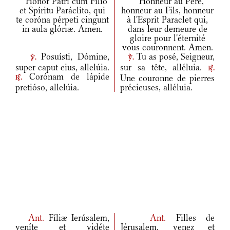
Honor Patri cum Fílio
Honneur au Père,
et Spíritu Paráclito, qui
honneur au Fils, honneur
te coróna pérpeti cingunt
à l'Esprit Paraclet qui,
in aula glóriæ. Amen.
dans leur demeure de
gloire pour l'éternité
vous couronnent. Amen.
Posuísti, Dómine,
Tu as posé, Seigneur,
v.
v.
super caput eius, allelúia.
sur sa tête, alléluia.
r.
Corónam de lápide
Une couronne de pierres
r.
pretióso, allelúia.
précieuses, alléluia.
Ant.
Fíliæ Ierúsalem,
Ant.
Filles de
veníte et vidéte
Jérusalem, venez et