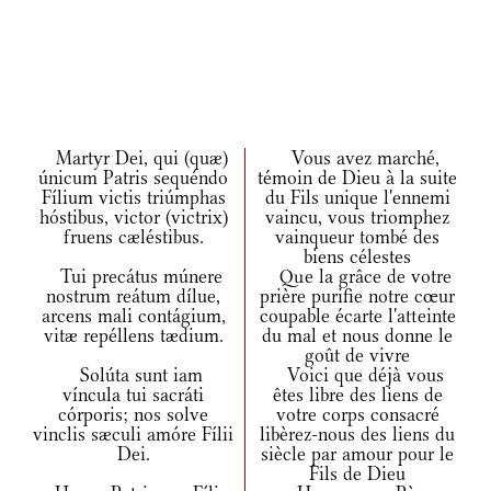
Martyr Dei, qui (quæ)
Vous avez marché,
únicum Patris sequéndo
témoin de Dieu à la suite
Fílium victis triúmphas
du Fils unique l'ennemi
hóstibus, victor (victrix)
vaincu, vous triomphez
fruens cæléstibus.
vainqueur tombé des
biens célestes
Tui precátus múnere
Que la grâce de votre
nostrum reátum dílue,
prière purifie notre cœur
arcens mali contágium,
coupable écarte l'atteinte
vitæ repéllens tædium.
du mal et nous donne le
goût de vivre
Solúta sunt iam
Voici que déjà vous
víncula tui sacráti
êtes libre des liens de
córporis; nos solve
votre corps consacré
vinclis sæculi amóre Fílii
libèrez-nous des liens du
Dei.
siècle par amour pour le
Fils de Dieu