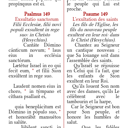
propínquus est ei.
le peuple qui Lui est
proche.
Psalmus 149
Psaume 149
Exsultatio sanctorum
L'exultation des saints
Filii Ecclesiæ, filii novi
Les fils de l'Eglise, les
populi exsultent in rege
fils du nouveau peuple
suo: in Christo
exultent en leur roi: dans
(Hesychius).
le Christ (Hesychius).
Cantáte Dómino
Chantez au Seigneur
cánticum novum;
*
laus
un cantique nouveau ;
eius in ecclésia
que Sa louange soit dans
sanctórum.
l'assemblée des saints.
Lætétur Israel in eo qui
Qu'Israël se réjouisse
fecit eum,
*
et fílii Sion
en Celui qui l'a fait, que
exsúltent in rege suo.
les enfants de Sion
exultent en leur Roi.
Laudent nomen eius in
Qu'ils louent Son nom
choro,
*
in týmpano et
avec des danses, qu'ils Le
cíthara psallant ei,
célèbrent avec le
tambourin et la harpe,
quia beneplácitum est
Car le Seigneur est bon
Dómino in pópulo suo,
*
pour Son peuple, et
et honorábit mansuétos
honore les humbles de
in salúte.
salut.
Iúbilent sancti in
Que les fidèles