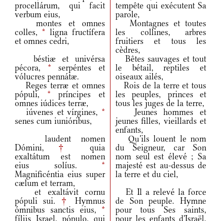
procellárum, qui facit
tempête qui exécutent Sa
verbum eius,
parole,
montes et omnes
Montagnes et toutes
colles,
*
ligna fructífera
les collines, arbres
et omnes cedri,
fruitiers et tous les
cèdres,
béstiæ et univérsa
Bêtes sauvages et tout
pécora,
*
serpéntes et
le bétail, reptiles et
vólucres pennátæ.
oiseaux ailés,
Reges terræ et omnes
Rois de la terre et tous
pópuli,
*
príncipes et
les peuples, princes et
omnes iúdices terræ,
tous les juges de la terre,
iúvenes et vírgines,
*
Jeunes hommes et
senes cum iunióribus,
jeunes filles, vieillards et
enfants,
laudent nomen
Qu'ils louent le nom
Dómini,
†
quia
du Seigneur, car Son
exaltátum est nomen
nom seul est élevé ; Sa
eius solíus.
*
majesté est au-dessus de
Magnificéntia eius super
la terre et du ciel,
cælum et terram,
et exaltávit cornu
Et Il a relevé la force
pópuli sui.
†
Hymnus
de Son peuple. Hymne
ómnibus sanctis eius,
*
pour tous Ses saints,
fíliis Israel, pópulo, qui
pour les enfants d'Israël,