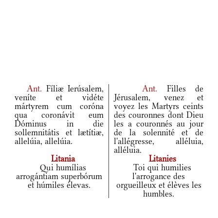
Ant.
Fíliæ Ierúsalem,
Ant.
Filles de
veníte et vidéte
Jérusalem, venez et
mártyrem cum coróna
voyez les Martyrs ceints
qua coronávit eum
des couronnes dont Dieu
Dóminus in die
les a couronnés au jour
sollemnitátis et lætítiæ,
de la solennité et de
allelúia, allelúia.
l'allégresse, alléluia,
alléluia.
Litania
Litanies
Qui humílias
Toi qui humilies
arrogántiam superbórum
l'arrogance des
et húmiles élevas.
orgueilleux et élèves les
humbles.