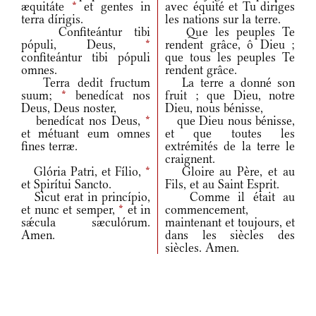
æquitáte
*
et gentes in
avec équité et Tu diriges
terra dírigis.
les nations sur la terre.
Confiteántur tibi
Que les peuples Te
pópuli, Deus,
*
rendent grâce, ô Dieu ;
confiteántur tibi pópuli
que tous les peuples Te
omnes.
rendent grâce.
Terra dedit fructum
La terre a donné son
suum;
*
benedícat nos
fruit ; que Dieu, notre
Deus, Deus noster,
Dieu, nous bénisse,
benedícat nos Deus,
*
que Dieu nous bénisse,
et métuant eum omnes
et que toutes les
fines terræ.
extrémités de la terre le
craignent.
Glória Patri, et Fílio,
*
Gloire au Père, et au
et Spirítui Sancto.
Fils, et au Saint Esprit.
Sicut erat in princípio,
Comme il était au
et nunc et semper,
*
et in
commencement,
sǽcula sæculórum.
maintenant et toujours, et
Amen.
dans les siècles des
siècles. Amen.