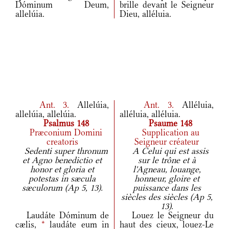
Dóminum Deum,
brille devant le Seigneur
allelúia.
Dieu, alléluia.
Ant.
3.
Allelúia,
Ant.
3.
Alléluia,
allelúia, allelúia.
alléluia, alléluia.
Psalmus 148
Psaume 148
Præconium Domini
Supplication au
creatoris
Seigneur créateur
Sedenti super thronum
A Celui qui est assis
et Agno benedictio et
sur le trône et à
honor et gloria et
l'Agneau, louange,
potestas in sæcula
honneur, gloire et
sæculorum (Ap 5, 13).
puissance dans les
siècles des siècles (Ap 5,
13).
Laudáte Dóminum de
Louez le Seigneur du
cælis,
*
laudáte eum in
haut des cieux, louez-Le