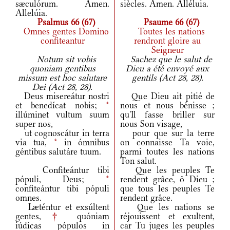
sæculórum. Amen.
siècles. Amen. Alléluia.
Allelúia.
Psalmus 66 (67)
Psaume 66 (67)
Omnes gentes Domino
Toutes les nations
confiteantur
rendront gloire au
Seigneur
Notum sit vobis
Sachez que le salut de
quoniam gentibus
Dieu a été envoyé aux
missum est hoc salutare
gentils (Act 28, 28).
Dei (Act 28, 28).
Deus misereátur nostri
Que Dieu ait pitié de
et benedícat nobis;
*
nous et nous bénisse ;
illúminet vultum suum
qu'Il fasse briller sur
super nos,
nous Son visage,
ut cognoscátur in terra
pour que sur la terre
via tua,
*
in ómnibus
on connaisse Ta voie,
géntibus salutáre tuum.
parmi toutes les nations
Ton salut.
Confiteántur tibi
Que les peuples Te
pópuli, Deus;
*
rendent grâce, ô Dieu ;
confiteántur tibi pópuli
que tous les peuples Te
omnes.
rendent grâce.
Læténtur et exsúltent
Que les nations se
gentes,
†
quóniam
réjouissent et exultent,
iúdicas pópulos in
car Tu juges les peuples