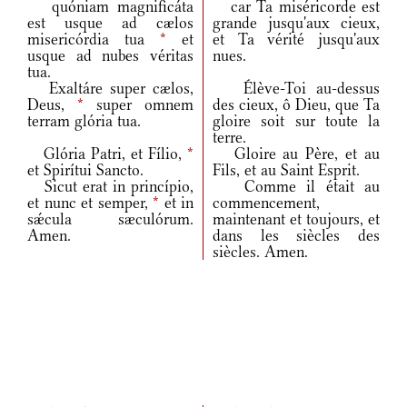
quóniam magnificáta
car Ta miséricorde est
est usque ad cælos
grande jusqu'aux cieux,
misericórdia tua
*
et
et Ta vérité jusqu'aux
usque ad nubes véritas
nues.
tua.
Exaltáre super cælos,
Élève-Toi au-dessus
Deus,
*
super omnem
des cieux, ô Dieu, que Ta
terram glória tua.
gloire soit sur toute la
terre.
Glória Patri, et Fílio,
*
Gloire au Père, et au
et Spirítui Sancto.
Fils, et au Saint Esprit.
Sicut erat in princípio,
Comme il était au
et nunc et semper,
*
et in
commencement,
sǽcula sæculórum.
maintenant et toujours, et
Amen.
dans les siècles des
siècles. Amen.