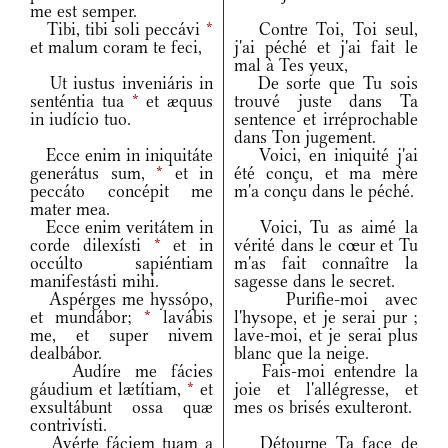
me est semper.
Tibi, tibi soli peccávi
*
Contre Toi, Toi seul,
et malum coram te feci,
j'ai péché et j'ai fait le
mal à Tes yeux,
Ut iustus inveniáris in
De sorte que Tu sois
senténtia tua
*
et æquus
trouvé juste dans Ta
in iudício tuo.
sentence et irréprochable
dans Ton jugement.
Ecce enim in iniquitáte
Voici, en iniquité j'ai
generátus sum,
*
et in
été conçu, et ma mère
peccáto concépit me
m'a conçu dans le péché.
mater mea.
Ecce enim veritátem in
Voici, Tu as aimé la
corde dilexísti
*
et in
vérité dans le cœur et Tu
occúlto sapiéntiam
m'as fait connaître la
manifestásti mihi.
sagesse dans le secret.
Aspérges me hyssópo,
Purifie-moi avec
et mundábor;
*
lavábis
l'hysope, et je serai pur ;
me, et super nivem
lave-moi, et je serai plus
dealbábor.
blanc que la neige.
Audíre me fácies
Fais-moi entendre la
gáudium et lætítiam,
*
et
joie et l'allégresse, et
exsultábunt ossa quæ
mes os brisés exulteront.
contrivísti.
Avérte fáciem tuam a
Détourne Ta face de