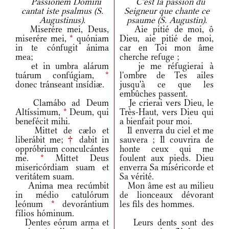
Passionem Domini
C'est la passion du
cantat iste psalmus (S.
Seigneur que chante ce
Augustinus).
psaume (S. Augustin).
Miserére mei, Deus,
Aie pitié de moi, ô
miserére mei,
*
quóniam
Dieu, aie pitié de moi,
in te cónfugit ánima
car en Toi mon âme
mea;
cherche refuge ;
et in umbra alárum
je me réfugierai à
tuárum confúgiam,
*
l'ombre de Tes ailes
donec tránseant insídiæ.
jusqu'à ce que les
embûches passent.
Clamábo ad Deum
Je crierai vers Dieu, le
Altíssimum,
*
Deum, qui
Très-Haut, vers Dieu qui
benefécit mihi.
a bienfait pour moi.
Mittet de cælo et
Il enverra du ciel et me
liberábit me;
†
dabit in
sauvera ; Il couvrira de
oppróbrium conculcántes
honte ceux qui me
me.
*
Mittet Deus
foulent aux pieds. Dieu
misericórdiam suam et
enverra Sa miséricorde et
veritátem suam.
Sa vérité.
Anima mea recúmbit
Mon âme est au milieu
in médio catulórum
de lionceaux dévorant
leónum
*
devorántium
les fils des hommes.
fílios hóminum.
Dentes eórum arma et
Leurs dents sont des