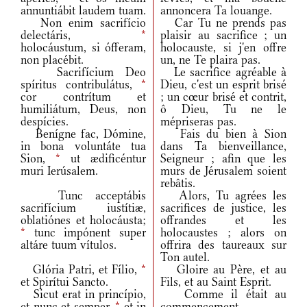
annuntiábit laudem tuam.
annoncera Ta louange.
Non enim sacrifício
Car Tu ne prends pas
delectáris,
*
plaisir au sacrifice ; un
holocáustum, si ófferam,
holocauste, si j'en offre
non placébit.
un, ne Te plaira pas.
Sacrifícium Deo
Le sacrifice agréable à
spíritus contribulátus,
*
Dieu, c'est un esprit brisé
cor contrítum et
; un cœur brisé et contrit,
humiliátum, Deus, non
ô Dieu, Tu ne le
despícies.
mépriseras pas.
Benígne fac, Dómine,
Fais du bien à Sion
in bona voluntáte tua
dans Ta bienveillance,
Sion,
*
ut ædificéntur
Seigneur ; afin que les
muri Ierúsalem.
murs de Jérusalem soient
rebâtis.
Tunc acceptábis
Alors, Tu agrées les
sacrifícium iustítiæ,
sacrifices de justice, les
oblatiónes et holocáusta;
offrandes et les
*
tunc impónent super
holocaustes ; alors on
altáre tuum vítulos.
offrira des taureaux sur
Ton autel.
Glória Patri, et Fílio,
*
Gloire au Père, et au
et Spirítui Sancto.
Fils, et au Saint Esprit.
Sicut erat in princípio,
Comme il était au
et nunc et semper,
*
et in
commencement,