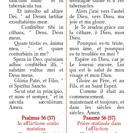
sanctum tuum
*
et in
montagne sainte et à Tes
tabernácula tua.
tabernacles.
Et introíbo ad altáre
Alors j'irai vers l'autel
Dei,
*
ad Deum lætítiæ
de Dieu, vers Dieu, ma
exsultatiónis meæ.
joie et ma gloire.
Confitébor tibi in
Je Te rendrai grâce sur
cíthara,
*
Deus, Deus
la cithare, ô Dieu, mon
meus.
Dieu.
Quare tristis es, ánima
Pourquoi es-tu triste,
mea,
*
et quare
mon âme, et pourquoi
conturbáris in me?
es-tu troublée en moi ?
Spera in Deo, quóniam
Espère en Dieu, car je
adhuc confitébor illi,
*
Le louerai encore, Lui
salutáre vultus mei et
qui est le salut de mon
Deus meus.
visage et mon Dieu.
Glória Patri, et Fílio,
*
Gloire au Père, et au
et Spirítui Sancto.
Fils, et au Saint Esprit.
Sicut erat in princípio,
Comme il était au
et nunc et semper,
*
et in
commencement,
sǽcula sæculórum.
maintenant et toujours, et
Amen.
dans les siècles des
siècles. Amen.
Psalmus 56 (57)
Psaume 56 (57)
In afflictione oratio
Prière matinale dans
matutina
l'affliction