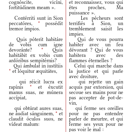
cognóscite, vicíni,
et reconnaissez, vous qui
fortitúdinem meam ».
êtes proches, Ma
puissance ».
Contérriti sunt in Sion
Les pécheurs sont
peccatóres,
*
possédit
terrifiés à Sion, un
tremor ímpios.
tremblement saisit les
impies.
Quis póterit habitáre
Qui de vous pourra
de vobis cum igne
habiter avec un feu
devoránte?
*
Quis
dévorant ? Qui de vous
habitábit ex vobis cum
habitera avec des
ardóribus sempitérnis?
flammes éternelles ?
Qui ámbulat in iustítiis
Celui qui marche dans
*
et lóquitur æquitátes,
la justice et qui parle
avec droiture,
qui réicit lucra ex
qui rejette un gain
rapínis
*
et éxcutit
acquis par extorsion, qui
manus suas, ne múnera
secoue ses mains pour ne
accípiat,
pas accepter de pot-de-
vin,
qui obtúrat aures suas,
qui ferme ses oreilles
ne áudiat sánguinem,
*
et
pour ne pas entendre
claudit óculos suos, ne
parler de meurtre, et qui
vídeat malum:
ferme ses yeux pour ne
pas voir le mal :