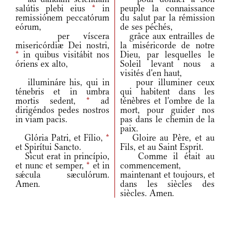
salútis plebi eius
*
in
peuple la connaissance
remissiónem peccatórum
du salut par la rémission
eórum,
de ses péchés,
per víscera
grâce aux entrailles de
misericórdiæ Dei nostri,
la miséricorde de notre
*
in quibus visitábit nos
Dieu, par lesquelles le
óriens ex alto,
Soleil levant nous a
visités d'en haut,
illumináre his, qui in
pour illuminer ceux
ténebris et in umbra
qui habitent dans les
mortis sedent,
*
ad
ténèbres et l'ombre de la
dirigéndos pedes nostros
mort, pour guider nos
in viam pacis.
pas dans le chemin de la
paix.
Glória Patri, et Fílio,
*
Gloire au Père, et au
et Spirítui Sancto.
Fils, et au Saint Esprit.
Sicut erat in princípio,
Comme il était au
et nunc et semper,
*
et in
commencement,
sǽcula sæculórum.
maintenant et toujours, et
Amen.
dans les siècles des
siècles. Amen.