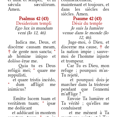
sǽcula sæculórum.
maintenant et toujours, et
Amen.
dans les siècles des
siècles. Amen.
Psalmus 42 (43)
Psaume 42 (43)
Desiderium templi
Désir du temple
Ego lux in mundum
Je suis la lumière
veni (Io 12, 46).
venue dans le monde (Io
12, 46).
Iudica me, Deus, et
Juge-moi, ô Dieu, et
discérne causam meam,
discerne ma cause,
†
de
†
de gente non sancta;
*
la nation impie ; sauve-
ab hómine iníquo et
moi de l'homme injuste
dolóso érue me.
et trompeur.
Quia tu es Deus
Car Tu es Dieu, mon
refúgii mei;
*
quare me
refuge ; pourquoi m'as-
reppulísti,
Tu rejeté,
et quare tristis incédo,
et pourquoi dois-je
*
dum afflígit me
marcher dans la tristesse
inimícus?
pendant que l'ennemi
m'afflige ?
Emítte lucem tuam et
Envoie Ta lumière et
veritátem tuam;
*
ipsæ
Ta vérité ; qu'elles me
me dedúcant
conduisent
et addúcant in montem
et me mènent à Ta