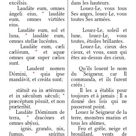
excélsis.
dans les hauteurs.
Laudáte eum, omnes
Louez-Le, vous tous
ángeli eius,
*
laudáte
Ses anges, louez-Le, vous
eum, omnes virtútes
toutes Ses armées.
eius.
Laudáte eum, sol et
Louez-Le, soleil et
luna,
*
laudáte eum,
lune, louez-Le, vous
omnes stellæ lucéntes.
toutes, étoiles brillantes.
Laudáte eum, cæli
Louez-Le, cieux des
cælórum,
*
et aquæ
cieux, et vous, eaux qui
omnes quæ super cælos
êtes au-dessus des cieux.
sunt.
Laudent nomen
Qu'ils louent le nom
Dómini,
*
quia ipse
du Seigneur, car Il
mandávit, et creáta sunt;
commanda, et ils furent
créés ;
státuit ea in ætérnum
Il les a établis pour
et in sǽculum sǽculi;
*
toujours et à jamais ; Il a
præcéptum pósuit, et non
donné des lois qui ne
præteríbit.
passeront point.
Laudáte Dóminum de
Louez le Seigneur de la
terra,
*
dracónes et
terre, monstres marins et
omnes abýssi,
tous les abîmes,
ignis, grando, nix,
Feu et grêle, neige et
fumus,
*
spíritus
brouillard, vents de