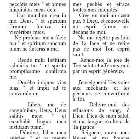
peccátis meis
*
et omnes
mes péchés et efface
iniquitátes meas dele.
toutes mes iniquités.
Cor mundum crea in
Crée en moi un cœur
me, Deus,
*
et spíritum
pur, ô Dieu, et renouvelle
fírmum ínnova in
un esprit ferme au-
viscéribus meis.
dedans de moi.
Ne proícias me a fácie
Ne me rejette pas loin
tua
*
et spíritum sanctum
de Ta face et ne retire
tuum ne áuferas a me.
pas de moi Ton esprit
saint.
Redde mihi lætítiam
Rends-moi la joie de
salutáris tui
*
et spíritu
Ton salut et affermis-moi
promptíssimo confírma
par un esprit généreux.
me.
Docébo iníquos vias
J'enseignerai Tes voies
tuas,
*
et ímpii ad te
aux méchants, et les
converténtur.
pécheurs se convertiront
à Toi.
Líbera me de
Délivre-moi des
sanguínibus, Deus, Deus
effusions de sang, ô
salútis meæ,
*
et
Dieu, Dieu de mon salut,
exsultábit lingua mea
et ma langue exultera de
iustítiam tuam.
Ta justice.
Dómine, lábia mea
Seigneur, ouvre mes
apéries,
*
et os meum
lèvres, et ma bouche