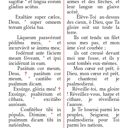
sagíttæ
*
et lingua eórum
armes et des flèches, et
gládius acútus.
leur langue un glaive
acéré.
Exaltáre super cælos,
Élève-Toi au-dessus
Deus,
*
super omnem
des cieux, ô Dieu, que Ta
terram glória tua.
gloire soit sur toute la
terre.
Láqueum paravérunt
Ils ont tendu un filet
pédibus meis,
*
et
sous mes pas, et mon
incurvávit se ánima mea;
âme s'est courbée ;
fodérunt ante fáciem
ils ont creusé devant
meam fóveam,
*
et ipsi
moi une fosse, et ils y
incidérunt in eam.
sont tombés eux-mêmes.
Parátum cor meum,
Mon cœur est prêt, ô
Deus,
†
parátum cor
Dieu, mon cœur est prêt,
meum,
*
cantábo et
je chanterai et je
psalmum dicam.
psalmodierai.
Exsúrge, glória mea!
†
Réveille-toi, ma gloire
Exsúrge, psaltérium et
! Réveillez-vous, harpe et
cíthara,
*
excitábo
cithare, je réveillerai
auróram.
l'aurore.
Confitébor tibi in
Je Te louerai parmi les
pópulis, Dómine,
*
et
peuples, Seigneur, je
psalmum dicam tibi in
psalmodieria pour Toi
natiónibus,
parmi les nations,