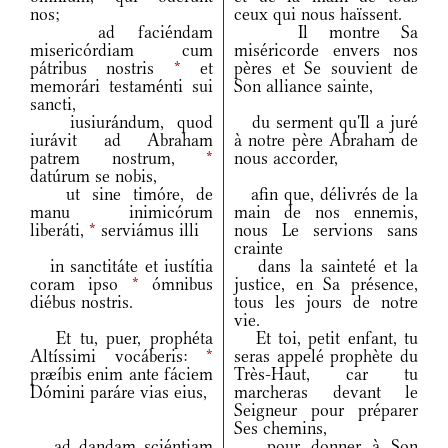
nos;
ceux qui nous haïssent.
ad faciéndam
Il montre Sa
misericórdiam cum
miséricorde envers nos
pátribus nostris
*
et
pères et Se souvient de
memorári testaménti sui
Son alliance sainte,
sancti,
iusiurándum, quod
du serment qu'Il a juré
iurávit ad Abraham
à notre père Abraham de
patrem nostrum,
*
nous accorder,
datúrum se nobis,
ut sine timóre, de
afin que, délivrés de la
manu inimicórum
main de nos ennemis,
liberáti,
*
serviámus illi
nous Le servions sans
crainte
in sanctitáte et iustítia
dans la sainteté et la
coram ipso
*
ómnibus
justice, en Sa présence,
diébus nostris.
tous les jours de notre
vie.
Et tu, puer, prophéta
Et toi, petit enfant, tu
Altíssimi vocáberis:
*
seras appelé prophète du
præíbis enim ante fáciem
Très-Haut, car tu
Dómini paráre vias eius,
marcheras devant le
Seigneur pour préparer
Ses chemins,
ad dandam sciéntiam
pour donner à Son