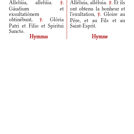
Allelúia, allelúia.
Alléluia, alléluia.
Et ils
v.
v.
Gáudium et
ont obtenu la bonheur et
exsultatiónem
l'exultation,
Gloire au
v.
obtinébunt,
Glória
Père, et au Fils et au
v.
Patri et Filio et Spiritui
Saint-Esprit.
Sancto.
Hymnus
Hymne