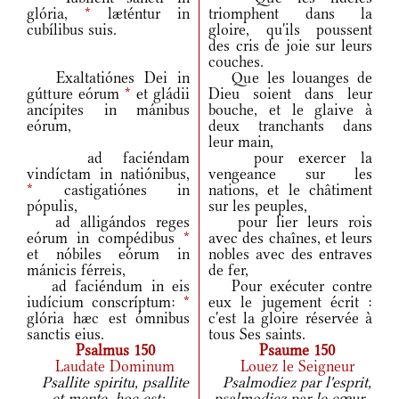
glória,
*
læténtur in
triomphent dans la
cubílibus suis.
gloire, qu'ils poussent
des cris de joie sur leurs
couches.
Exaltatiónes Dei in
Que les louanges de
gútture eórum
*
et gládii
Dieu soient dans leur
ancípites in mánibus
bouche, et le glaive à
eórum,
deux tranchants dans
leur main,
ad faciéndam
pour exercer la
vindíctam in natiónibus,
vengeance sur les
*
castigatiónes in
nations, et le châtiment
pópulis,
sur les peuples,
ad alligándos reges
pour lier leurs rois
eórum in compédibus
*
avec des chaînes, et leurs
et nóbiles eórum in
nobles avec des entraves
mánicis férreis,
de fer,
ad faciéndum in eis
Pour exécuter contre
iudícium conscríptum:
*
eux le jugement écrit :
glória hæc est ómnibus
c'est la gloire réservée à
sanctis eius.
tous Ses saints.
Psalmus 150
Psaume 150
Laudate Dominum
Louez le Seigneur
Psallite spiritu, psallite
Psalmodiez par l'esprit,
et mente, hoc est:
psalmodiez par le cœur,