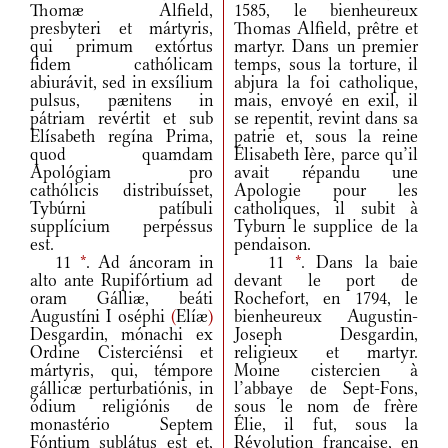
Thomæ Alfield,
1585, le bienheureux
presbyteri et mártyris,
Thomas Alfield, prêtre et
qui primum extórtus
martyr. Dans un premier
fidem cathólicam
temps, sous la torture, il
abiurávit, sed in exsílium
abjura la foi catholique,
pulsus, pænitens in
mais, envoyé en exil, il
pátriam revértit et sub
se repentit, revint dans sa
Elísabeth regína Prima,
patrie et, sous la reine
quod quamdam
Élisabeth Ière, parce qu’il
Apológiam pro
avait répandu une
cathólicis distribuísset,
Apologie pour les
Tybúrni patíbuli
catholiques, il subit à
supplícium perpéssus
Tyburn le supplice de la
est.
pendaison.
11
*
. Ad áncoram in
11
*
. Dans la baie
alto ante Rupifórtium ad
devant le port de
oram Gálliæ, beáti
Rochefort, en 1794, le
Augustíni I oséphi
(
Elíæ
)
bienheureux Augustin-
Desgardin, mónachi ex
Joseph Desgardin,
Ordine Cisterciénsi et
religieux et martyr.
mártyris, qui, témpore
Moine cistercien à
gállicæ perturbatiónis, in
l’abbaye de Sept-Fons,
ódium religiónis de
sous le nom de frère
monastério Septem
Élie, il fut, sous la
Fóntium sublátus est et,
Révolution française, en