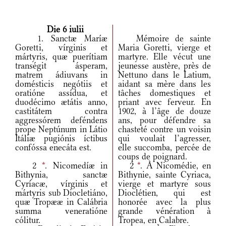
Die 6 iulii
1. Sanctæ Maríæ
Mémoire de sainte
Goretti, vírginis et
Maria Goretti, vierge et
mártyris, quæ puerítiam
martyre. Elle vécut une
transégit ásperam,
jeunesse austère, près de
matrem ádiuvans in
Nettuno dans le Latium,
domésticis negótiis et
aidant sa mère dans les
oratióne assídua, et
tâches domestiques et
duodécimo ætátis anno,
priant avec ferveur. En
castitátem contra
1902, à l’âge de douze
aggressórem deféndens
ans, pour défendre sa
prope Neptúnum in Látio
chasteté contre un voisin
Itáliæ pugiónis íctibus
qui voulait l’agresser,
confóssa enecáta est.
elle succomba, percée de
coups de poignard.
2
*
. Nicomedíæ in
2
*
. À Nicomédie, en
Bithynia, sanctæ
Bithynie, sainte Cyriaca,
Cyríacæ, vírginis et
vierge et martyre sous
mártyris sub Diocletiáno,
Dioclétien, qui est
quæ Tropææ in Calábria
honorée avec la plus
summa veneratióne
grande vénération à
cólitur.
Tropea, en Calabre.