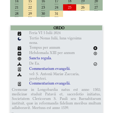
14
15
16
17
18
19
20
21
22
23
24
25
26
27
28
29
30
31
ORDO
Feria VI 5 Iulii 2024
Tertio Nonas Iulii, luna vigesima
nona.
Tempus per annum
Hebdomada XIII per annum
Sancta regula.
De Ea.
Commentarium evangelii.
vel: S. Antonii Mariæ Zaccaria,
presbyteri.
Commentarium evangelii.
Cremonæ in Longobardia natus est anno 1502;
medicinæ studuit Patavii et, sacerdotio initiatus,
Societatem Clericorum S. Pauli seu Barnabitarum
instituit, quæ in reformandis fidelium moribus multum
adlaboravit. Mortuus est anno 1539.