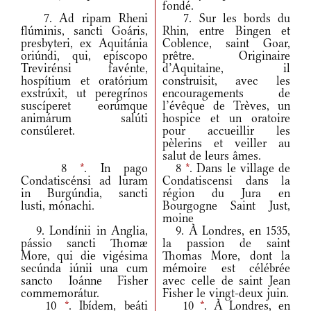
fondé.
7. Ad ripam Rheni
7. Sur les bords du
flúminis, sancti Goáris,
Rhin, entre Bingen et
presbyteri, ex Aquitánia
Coblence, saint Goar,
oriúndi, qui, epíscopo
prêtre. Originaire
Trevirénsi favénte,
d’Aquitaine, il
hospítium et oratórium
construisit, avec les
exstrúxit, ut peregrínos
encouragements de
suscíperet eorúmque
l’évêque de Trèves, un
animárum salúti
hospice et un oratoire
consúleret.
pour accueillir les
pèlerins et veiller au
salut de leurs âmes.
8
*
. In pago
8
*
. Dans le village de
Condatiscénsi ad luram
Condatiscensi dans la
in Burgúndia, sancti
région du Jura en
lusti, mónachi.
Bourgogne Saint Just,
moine
9. Londínii in Anglia,
9. À Londres, en 1535,
pássio sancti Thomæ
la passion de saint
More, qui die vigésima
Thomas More, dont la
secúnda iúnii una cum
mémoire est célébrée
sancto Ioánne Fisher
avec celle de saint Jean
commemorátur.
Fisher le vingt-deux juin.
10
*
. Ibídem, beáti
10
*
. À Londres, en