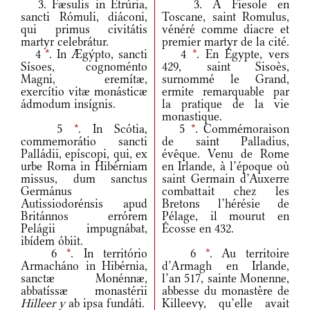
3. Fæsulis in Etrúria,
3. À Fiesole en
sancti Rómuli, diáconi,
Toscane, saint Romulus,
qui primus civitátis
vénéré comme diacre et
martyr celebrátur.
premier martyr de la cité.
4
*
. In Ægýpto, sancti
4
*
. En Égypte, vers
Sísoes, cognoménto
429, saint Sisoès,
Magni, eremítæ,
surnommé le Grand,
exercítio vitæ monásticæ
ermite remarquable par
ádmodum insígnis.
la pratique de la vie
monastique.
5
*
. In Scótia,
5
*
. Commémoraison
commemorátio sancti
de saint Palladius,
Palládii, epíscopi, qui, ex
évêque. Venu de Rome
urbe Roma in Hibérniam
en Irlande, à l’époque où
missus, dum sanctus
saint Germain d’Auxerre
Germánus
combattait chez les
Autissiodorénsis apud
Bretons l’hérésie de
Británnos errórem
Pélage, il mourut en
Pelágii impugnábat,
Écosse en 432.
ibídem óbiit.
6
*
. In território
6
*
. Au territoire
Armacháno in Hibérnia,
d’Armagh en Irlande,
sanctæ Monénnæ,
l’an 517, sainte Monenne,
abbatíssæ monastérii
abbesse du monastère de
Hilleer y
ab ipsa fundáti.
Killeevy, qu’elle avait