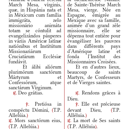
March Mesa, vírginis,
de Sainte-Thérèse March
quæ, in Hispánia nata et
Mesa, vierge. Née en
in Méxicum cum família
Espagne, émigrée au
immigráta, zelo
Mexique avec sa famille,
missionário anirnáta
animée d’un grand zèle
totam se cóntulit ad
missionnaire, elle se
evangelizándos páuperes
dépensa tout entière pour
in váriis Américæ latínæ
évangéliser les pauvres
natiónibus et Institútum
dans différents pays
Missionariárum
d’Amérique latine et
Cruciatárum Ecclésiæ
fonda l’Institut des
fundávit.
Missionnaires Croisées.
Et álibi aliórum
Et en d'autres lieux,
plurimórum sanctórum
beaucoup de saints
Mártyrum et
Martyrs, de Confesseurs
Confessórum, atque
et de Vierges saintes.
sanctárum Vírginum.
Deo grátias.
Rendons grâces à
r.
r.
Dieu.
Pretiósa in
Elle est précieuse
v.
v.
conspéctu Dómini,
(
T.P.
devant Dieu,
(
T.P.
Allelúia.
)
Alléluia.
)
Mors sanctórum eius,
La mort de Ses saints
r.
r.
(
T.P. Allelúia.
)
(
T.P. Alléluia
)
.