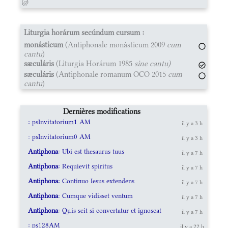
@
Liturgia horárum secúndum cursum :
monásticum
(Antiphonale monásticum 2009
cum
cantu
)
sæculáris
(Liturgia Horárum 1985
sine cantu)
sæculáris
(Antiphonale romanum OCO 2015
cum
cantu
)
Dernières modifications
: psInvitatorium1 AM
il y a 3 h
: psInvitatorium0 AM
il y a 3 h
Antiphona
: Ubi est thesaurus tuus
il y a 7 h
Antiphona
: Requievit spiritus
il y a 7 h
Antiphona
: Continuo Iesus extendens
il y a 7 h
Antiphona
: Cumque vidisset ventum
il y a 7 h
Antiphona
: Quis scit si convertatur et ignoscat
il y a 7 h
: ps128AM
il y a 22 h