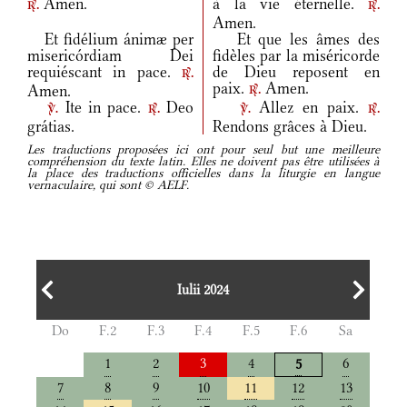
Amen.
à la vie éternelle.
r.
r.
Amen.
Et fidélium ánimæ per
Et que les âmes des
misericórdiam Dei
fidèles par la miséricorde
requiéscant in pace.
de Dieu reposent en
r.
paix.
Amen.
Amen.
r.
Ite in pace.
Deo
Allez en paix.
v.
r.
v.
r.
grátias.
Rendons grâces à Dieu.
Les traductions proposées ici ont pour seul but une meilleure
compréhension du texte latin. Elles ne doivent pas être utilisées à
la place des traductions officielles dans la liturgie en langue
vernaculaire, qui sont © AELF.
Iulii 2024
Do
F.2
F.3
F.4
F.5
F.6
Sa
1
2
3
4
6
5
7
8
9
10
11
12
13