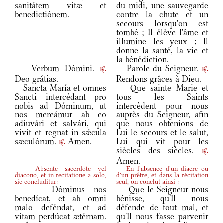
sanitátem vitæ et
du midi, une sauvegarde
benedictiónem.
contre la chute et un
secours lorsqu'on est
tombé ; Il élève l'âme et
illumine les yeux ; Il
donne la santé, la vie et
la bénédiction.
Verbum Dómini.
Parole du Seigneur.
r.
r.
Deo grátias.
Rendons grâces à Dieu.
Sancta María et omnes
Que sainte Marie et
Sancti intercédant pro
tous les Saints
nobis ad Dóminum, ut
intercèdent pour nous
nos mereámur ab eo
auprès du Seigneur, afin
adiuvári et salvári, qui
que nous obtenions de
vivit et regnat in sǽcula
Lui le secours et le salut,
sæculórum.
Amen.
Lui qui vit pour les
r.
siècles des siècles.
r.
Amen.
Absente sacerdote vel
En l'absence d'un diacre ou
diacono, et in recitatione a solo,
d'un prêtre, et dans la récitation
sic concluditur:
seul, on conclut ainsi :
Dóminus nos
Que le Seigneur nous
benedícat, et ab omni
bénisse, qu'Il nous
malo deféndat, et ad
défende de tout mal, et
vitam perdúcat ætérnam.
qu'Il nous fasse parvenir