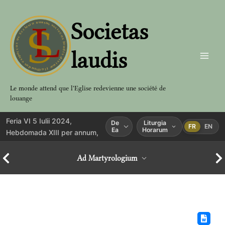
Aller
au
Societas
contenu
laudis
Le monde attend que l'Eglise redevienne une société de
louange
Feria VI 5 Iulii 2024,
De
Liturgia
FR
EN
Ea
Horarum
Hebdomada XIII per annum,
Ad Martyrologium