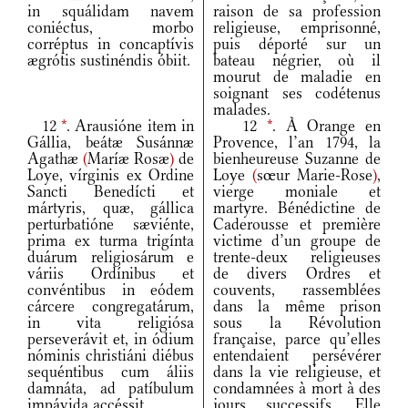
in squálidam navem
raison de sa profession
coniéctus, morbo
religieuse, emprisonné,
corréptus in concaptívis
puis déporté sur un
ægrótis sustinéndis óbiit.
bateau négrier, où il
mourut de maladie en
soignant ses codétenus
malades.
12
*
. Arausióne item in
12
*
. À Orange en
Gállia, beátæ Susánnæ
Provence, l’an 1794, la
Agathæ
(
Maríæ Rosæ
)
de
bienheureuse Suzanne de
Loye, vírginis ex Ordine
Loye
(
sœur Marie-Rose
)
,
Sancti Benedícti et
vierge moniale et
mártyris, quæ, gállica
martyre. Bénédictine de
perturbatióne sæviénte,
Caderousse et première
prima ex turma trigínta
victime d’un groupe de
duárum religiosárum e
trente-deux religieuses
váriis Ordínibus et
de divers Ordres et
convéntibus in eódem
couvents, rassemblées
cárcere congregatárum,
dans la même prison
in vita religiósa
sous la Révolution
perseverávit et, in ódium
française, parce qu’elles
nóminis christiáni diébus
entendaient persévérer
sequéntibus cum áliis
dans la vie religieuse, et
damnáta, ad patíbulum
condamnées à mort à des
impávida accéssit.
jours successifs. Elle