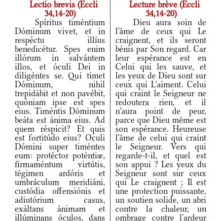
Lectio brevis (Eccli
Lecture brève (Eccli
34,14-20)
34,14-20)
Spíritus timéntium
Dieu aura soin de
Dóminum vivet, et in
l'âme de ceux qui Le
respéctu illíus
craignent, et ils seront
benedicétur. Spes enim
bénis par Son regard. Car
illórum in salvántem
leur espérance est en
illos, et óculi Dei in
Celui qui les sauve, et
diligéntes se. Qui timet
les yeux de Dieu sont sur
Dóminum, nihil
ceux qui L'aiment. Celui
trepidábit et non pavébit,
qui craint le Seigneur ne
quóniam ipse est spes
redoutera rien, et il
eius. Timéntis Dóminum
n'aura point de peur,
beáta est ánima eius. Ad
parce que Dieu même est
quem réspicit? Et quis
son espérance. Heureuse
est fortitúdo eius? Oculi
l'âme de celui qui craint
Dómini super timéntes
le Seigneur. Vers qui
eum: protéctor poténtiæ,
regarde-t-il, et quel est
firmaméntum virtútis,
son appui ? Les yeux du
tégimen ardóris et
Seigneur sont sur ceux
umbráculum meridiáni,
qui Le craignent ; Il est
custódia offensiónis et
une protection puissante,
adiutórium casus,
un soutien solide, un abri
exáltans ánimam et
contre la chaleur, un
illúminans óculos, dans
ombrage contre l'ardeur