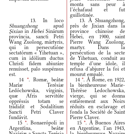
monta sans peur à
l’échafaud et fut
guillotinée.
13. In loco
13. À Shuangzhong,
Shuangzhong
apud
près de Jixian dans la
Şixian
in
Hebei
Sinárum
province chinoise de
província, sancti Petri
Hebei, en 1900, saint
Wang Zuolong, mártyris,
Pierre Wang Zuolong,
qui in persecutióne
martyr. Dans la
sectatórum « Yihetuan »,
persécution de la secte
cum in idólium ductus
de Yihetuan, conduit au
Christi fidem abiuráre
temple d’une idole, il
renuísset, palo suspénsus
refusa d’abjurer la foi et
est.
mourut empalé.
14
*
. Romæ, beátæ
14
*
. À Rome, en 1922,
Maríæ Terésiæ
la bienheureuse Marie-
Ledóchowska, vírginis,
Thérèse Ledochowska,
quæ Afris servitúte
vierge, qui se donna
oppréssis totam se
entièrement aux Noirs
trádidit et Sodalítium
réduits en esclavage et
Sancti Petri Claver
fonda la Société de Saint
fundávit.
Pierre Claver.
15
*
. Bonaerópoli in
15
*
. À Buenos Aires
Argentína, beátæ
en Argentine, l’an 1943,
Nazáriæ a Sancta Terésia
la bienheureuse Nazaire