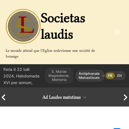
Aller
au
Societas
contenu
laudis
Le monde attend que l'Eglise redevienne une société de
louange
Feria II 22 Iulii
S. Mariæ
Antiphonale
2024, Hebdomada
Magdalenæ,
FR
EN
Monasticum
Memoria
XVI per annum,
Ad Laudes matutinas