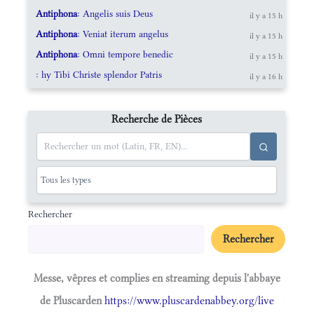
Antiphona
: Angelis suis Deus
il y a 15 h
Antiphona
: Veniat iterum angelus
il y a 15 h
Antiphona
: Omni tempore benedic
il y a 15 h
: hy Tibi Christe splendor Patris
il y a 16 h
Recherche de Pièces
Rechercher
Rechercher
Messe, vêpres et complies en streaming depuis l'abbaye
de Pluscarden
https://www.pluscardenabbey.org/live