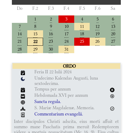
Do
F.2
F.3
F.4
F.5
F.6
Sa
1
2
3
4
5
6
7
8
9
10
11
12
13
14
15
16
17
18
19
20
21
23
24
25
26
27
22
28
29
30
31
ORDO
Feria II 22 Iulii 2024
Undecimo Kalendas Augusti, luna
sextodecima.
Tempus per annum
Hebdomada XVI per annum
Sancta regula.
S. Mariæ Magdalenæ, Memoria.
Commentarium evangelii.
Inter discipulos Christi adscita, eius morti affuit et
summo mane Paschatis prima meruit Redemptorem
videre a mortuis resuscitatum (Mc 16, 9). Eius cultus