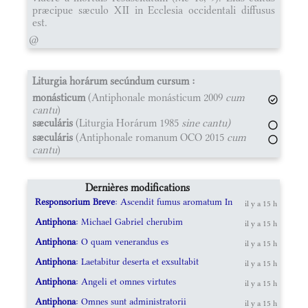
præcipue sæculo XII in Ecclesia occidentali diffusus
est.
@
Liturgia horárum secúndum cursum :
monásticum
(Antiphonale monásticum 2009
cum
cantu
)
sæculáris
(Liturgia Horárum 1985
sine cantu)
sæculáris
(Antiphonale romanum OCO 2015
cum
cantu
)
Dernières modifications
Responsorium Breve
: Ascendit fumus aromatum In
il y a 15 h
Antiphona
: Michael Gabriel cherubim
il y a 15 h
Antiphona
: O quam venerandus es
il y a 15 h
Antiphona
: Laetabitur deserta et exsultabit
il y a 15 h
Antiphona
: Angeli et omnes virtutes
il y a 15 h
Antiphona
: Omnes sunt administratorii
il y a 15 h