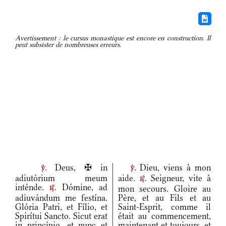
Avertissement : le cursus monastique est encore en construction. Il
peut subsister de nombreuses erreurs.
Deus, ✠ in
Dieu, viens à mon
v.
v.
adiutórium meum
aide.
Seigneur, vite à
r.
inténde.
Dómine, ad
mon secours. Gloire au
r.
adiuvándum me festína.
Père, et au Fils et au
Glória Patri, et Fílio, et
Saint-Esprit, comme il
Spirítui Sancto. Sicut erat
était au commencement,
in princípio, et nunc et
maintenant et toujours, et