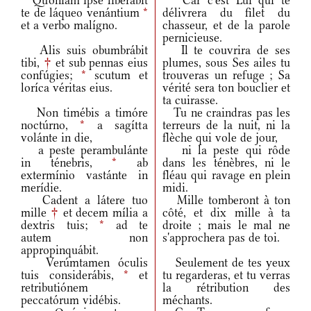
Quóniam ipse liberábit
Car c'est Lui qui te
te de láqueo venántium
*
délivrera du filet du
et a verbo malígno.
chasseur, et de la parole
pernicieuse.
Alis suis obumbrábit
Il te couvrira de ses
tibi,
†
et sub pennas eius
plumes, sous Ses ailes tu
confúgies;
*
scutum et
trouveras un refuge ; Sa
loríca véritas eius.
vérité sera ton bouclier et
ta cuirasse.
Non timébis a timóre
Tu ne craindras pas les
noctúrno,
*
a sagítta
terreurs de la nuit, ni la
volánte in die,
flèche qui vole de jour,
a peste perambulánte
ni la peste qui rôde
in ténebris,
*
ab
dans les ténèbres, ni le
extermínio vastánte in
fléau qui ravage en plein
merídie.
midi.
Cadent a látere tuo
Mille tomberont à ton
mille
†
et decem mília a
côté, et dix mille à ta
dextris tuis;
*
ad te
droite ; mais le mal ne
autem non
s'approchera pas de toi.
appropinquábit.
Verúmtamen óculis
Seulement de tes yeux
tuis considerábis,
*
et
tu regarderas, et tu verras
retributiónem
la rétribution des
peccatórum vidébis.
méchants.