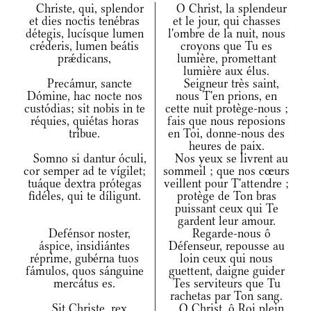
Christe, qui, splendor
O Christ, la splendeur
et dies noctis tenébras
et le jour, qui chasses
détegis, lucísque lumen
l'ombre de la nuit, nous
créderis, lumen beátis
croyons que Tu es
prǽdicans,
lumière, promettant
lumière aux élus.
Precámur, sancte
Seigneur très saint,
Dómine, hac nocte nos
nous T'en prions, en
custódias; sit nobis in te
cette nuit protège-nous ;
réquies, quiétas horas
fais que nous reposions
tríbue.
en Toi, donne-nous des
heures de paix.
Somno si dantur óculi,
Nos yeux se livrent au
cor semper ad te vígilet;
sommeil ; que nos cœurs
tuáque dextra prótegas
veillent pour T'attendre ;
fidéles, qui te díligunt.
protège de Ton bras
puissant ceux qui Te
gardent leur amour.
Defénsor noster,
Regarde-nous ô
áspice, insidiántes
Défenseur, repousse au
réprime, gubérna tuos
loin ceux qui nous
fámulos, quos sánguine
guettent, daigne guider
mercátus es.
Tes serviteurs que Tu
rachetas par Ton sang.
Sit Christe, rex
O Christ, ô Roi plein