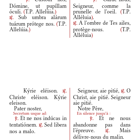
v.
v.
Dómine, ut pupíllam
Seigneur, comme la
óculi.
(
T.P. Allelúia.
)
prunelle de l'oeil.
(
T.P.
Sub umbra alárum
Alléluia
)
.
r.
A l'ombre de Tes ailes,
tuárum prótege nos.
(
T.P.
r.
Allelúia.
)
protège-nous.
(
T.P.
Alléluia
)
Kýrie eléison.
Seigneur, aie pitié,
O
r.
r.
Christe eléison. Kýrie
Christ, aie pitié. Seigneur
eleison.
aie pitié.
Pater noster,
Notre Père,
Secretum usque ad:
En silence jusqu'à :
Et ne nos indúcas in
Et ne nous
v.
v.
tentatiónem.
Sed libera
abandonne pas dans
r.
l'épreuve.
Mais
nos a malo.
r.
délivre-nous du malin.