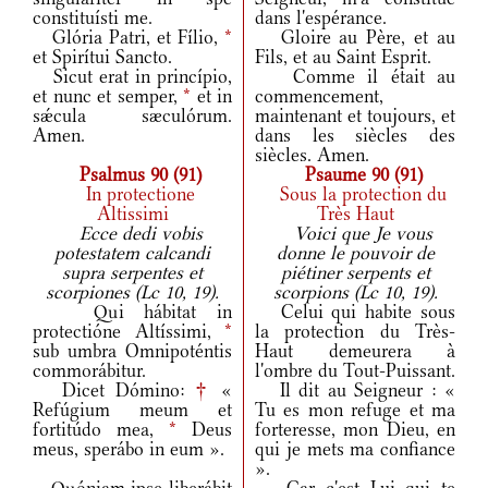
constituísti me.
dans l'espérance.
Glória Patri, et Fílio,
*
Gloire au Père, et au
et Spirítui Sancto.
Fils, et au Saint Esprit.
Sicut erat in princípio,
Comme il était au
et nunc et semper,
*
et in
commencement,
sǽcula sæculórum.
maintenant et toujours, et
Amen.
dans les siècles des
siècles. Amen.
Psalmus 90 (91)
Psaume 90 (91)
In protectione
Sous la protection du
Altissimi
Très Haut
Ecce dedi vobis
Voici que Je vous
potestatem calcandi
donne le pouvoir de
supra serpentes et
piétiner serpents et
scorpiones (Lc 10, 19).
scorpions (Lc 10, 19).
Qui hábitat in
Celui qui habite sous
protectióne Altíssimi,
*
la protection du Très-
sub umbra Omnipoténtis
Haut demeurera à
commorábitur.
l'ombre du Tout-Puissant.
Dicet Dómino:
†
«
Il dit au Seigneur : «
Refúgium meum et
Tu es mon refuge et ma
fortitúdo mea,
*
Deus
forteresse, mon Dieu, en
meus, sperábo in eum ».
qui je mets ma confiance
».