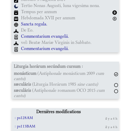
Tertio Nonas Augusti, luna vigesima nona.
Tempus per annum
Hebdomada XVII per annum
Sancta regula.
De Eo.
Commentarium evangelii.
vel: Beatæ Mariæ Virginis in Sabbato.
Commentarium evangelii.
Liturgia horárum secúndum cursum :
monásticum
(Antiphonale monásticum 2009
cum
cantu
)
sæculáris
(Liturgia Horárum 1985
sine cantu)
sæculáris
(Antiphonale romanum OCO 2015
cum
cantu
)
Dernières modifications
: ps128AM
il y a 4 h
: ps113BAM
il y a 4 h