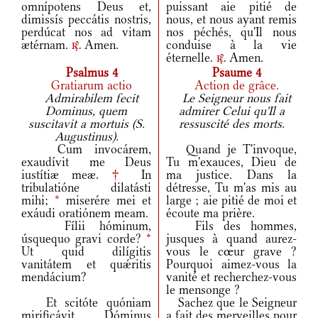
omnípotens Deus et,
puissant aie pitié de
dimissís peccátis nostris,
nous, et nous ayant remis
perdúcat nos ad vitam
nos péchés, qu'Il nous
ætérnam.
Amen.
conduise à la vie
r.
éternelle.
Amen.
r.
Psalmus 4
Psaume 4
Gratiarum actio
Action de grâce.
Admirabilem fecit
Le Seigneur nous fait
Dominus, quem
admirer Celui qu'Il a
suscitavit a mortuis (S.
ressuscité des morts.
Augustinus).
Cum invocárem,
Quand je T'invoque,
exaudívit me Deus
Tu m'exauces, Dieu de
iustítiæ meæ.
†
In
ma justice. Dans la
tribulatióne dilatásti
détresse, Tu m'as mis au
mihi;
*
miserére mei et
large ; aie pitié de moi et
exáudi oratiónem meam.
écoute ma prière.
Fílii hóminum,
Fils des hommes,
úsquequo gravi corde?
*
jusques à quand aurez-
Ut quid dilígitis
vous le cœur grave ?
vanitátem et quǽritis
Pourquoi aimez-vous la
mendácium?
vanité et recherchez-vous
le mensonge ?
Et scitóte quóniam
Sachez que le Seigneur
mirificávit Dóminus
a fait des merveilles pour