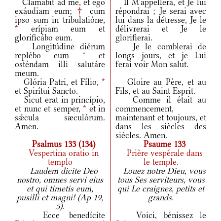
Clamábit ad me, et ego
Il M'appellera, et Je lui
exáudiam eum;
†
cum
répondrai ; Je serai avec
ipso sum in tribulatióne,
lui dans la détresse, Je le
*
erípiam eum et
délivrerai et Je le
glorificábo eum.
glorifierai.
Longitúdine diérum
Je le comblerai de
replébo eum
*
et
longs jours, et je Lui
osténdam illi salutáre
ferai voir Mon salut.
meum.
Glória Patri, et Fílio,
*
Gloire au Père, et au
et Spirítui Sancto.
Fils, et au Saint Esprit.
Sicut erat in princípio,
Comme il était au
et nunc et semper,
*
et in
commencement,
sǽcula sæculórum.
maintenant et toujours, et
Amen.
dans les siècles des
siècles. Amen.
Psalmus 133 (134)
Psaume 133
Vespertina oratio in
Prière vespérale dans
templo
le temple.
Laudem dicite Deo
Louez notre Dieu, vous
nostro, omnes servi eius
tous Ses serviteurs, vous
et qui timetis eum,
qui Le craignez, petits et
pusilli et magni! (Ap 19,
grands.
5).
Ecce benedícite
Voici, bénissez le