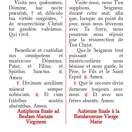
Vísita nos, quǽsumus,
Visite-nous, nous T'en
Dómine, hac nocte
supplions, Seigneur,
præsénti,
†
ut, dilúculo
durant cette nuit, afin
tua virtúte surgéntes,
*
que, lorsque au point du
de resurrectióne Christi
jour, nous nous lèverons
tui gaudére valeámus.
avec Ta force, nous
Qui vivit.
pourrons nous réjouir
joie la résurrection de
Ton Christ.
Benedícat et custódiat
Que.le Seigneur tout
nos omnípotens et
puissant et
miséricors Dóminus,
miséricordieux nous
Pater, et Fílius, et
bénisse et nous garde, le
Spíritus Sanctus.
Père, le Fils et le Saint
r.
Esprit.
Amen.
Amen.
r.
Divínum auxílium
Que le secours divin
v.
v.
máneat semper
demeure toujours avec
nobíscum.
Et cum
nous.
Et avec nos
r.
r.
frátribus nostris
frères absents. Amen.
abséntibus. Amen.
Antiphona finale ad
Antienne finale à la
Beatam Mariam
Bienheureuse Vierge
Virginem
Marie