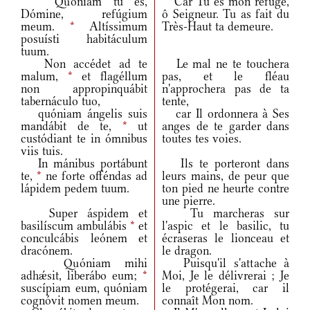
Quóniam tu es,
Car Tu es mon refuge,
Dómine, refúgium
ô Seigneur. Tu as fait du
meum.
*
Altíssimum
Très-Haut ta demeure.
posuísti habitáculum
tuum.
Non accédet ad te
Le mal ne te touchera
malum,
*
et flagéllum
pas, et le fléau
non appropinquábit
n'approchera pas de ta
tabernáculo tuo,
tente,
quóniam ángelis suis
car Il ordonnera à Ses
mandábit de te,
*
ut
anges de te garder dans
custódiant te in ómnibus
toutes tes voies.
viis tuis.
In mánibus portábunt
Ils te porteront dans
te,
*
ne forte offéndas ad
leurs mains, de peur que
lápidem pedem tuum.
ton pied ne heurte contre
une pierre.
Super áspidem et
Tu marcheras sur
basilíscum ambulábis
*
et
l'aspic et le basilic, tu
conculcábis leónem et
écraseras le lionceau et
dracónem.
le dragon.
Quóniam mihi
Puisqu'il s'attache à
adhǽsit, liberábo eum;
*
Moi, Je le délivrerai ; Je
suscípiam eum, quóniam
le protégerai, car il
cognóvit nomen meum.
connaît Mon nom.