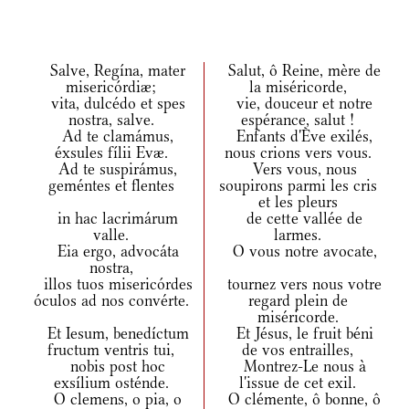
Salve, Regína, mater
Salut, ô Reine, mère de
misericórdiæ;
la miséricorde,
vita, dulcédo et spes
vie, douceur et notre
nostra, salve.
espérance, salut !
Ad te clamámus,
Enfants d'Ève exilés,
éxsules fílii Evæ.
nous crions vers vous.
Ad te suspirámus,
Vers vous, nous
geméntes et flentes
soupirons parmi les cris
et les pleurs
in hac lacrimárum
de cette vallée de
valle.
larmes.
Eia ergo, advocáta
O vous notre avocate,
nostra,
illos tuos misericórdes
tournez vers nous votre
óculos ad nos convérte.
regard plein de
miséricorde.
Et Iesum, benedíctum
Et Jésus, le fruit béni
fructum ventris tui,
de vos entrailles,
nobis post hoc
Montrez-Le nous à
exsílium osténde.
l'issue de cet exil.
O clemens, o pia, o
O clémente, ô bonne, ô