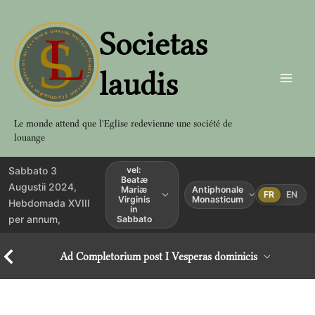
Aller
au
Societas
contenu
laudis
Le monde attend que l'Eglise redevienne une société de
louange
Sabbato 3
vel:
Beatæ
Augustii 2024,
Mariæ
Antiphonale
FR
EN
Virginis
Monasticum
Hebdomada XVIII
in
per annum,
Sabbato
Ad Completorium post I Vesperas dominicis