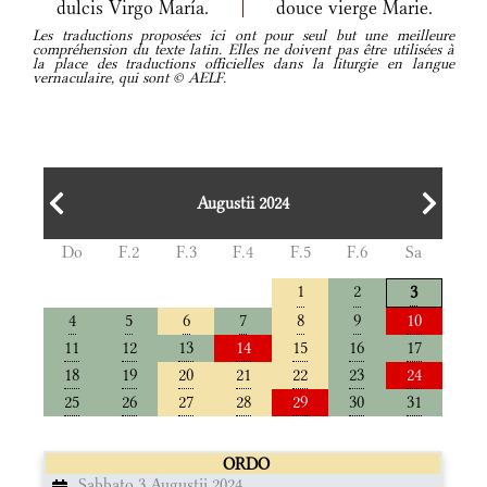
dulcis Virgo María.
douce vierge Marie.
Les traductions proposées ici ont pour seul but une meilleure
compréhension du texte latin. Elles ne doivent pas être utilisées à
la place des traductions officielles dans la liturgie en langue
vernaculaire, qui sont © AELF.
Augustii 2024
Do
F.2
F.3
F.4
F.5
F.6
Sa
1
2
3
4
5
6
7
8
9
10
11
12
13
14
15
16
17
18
19
20
21
22
23
24
25
26
27
28
29
30
31
ORDO
Sabbato 3 Augustii 2024