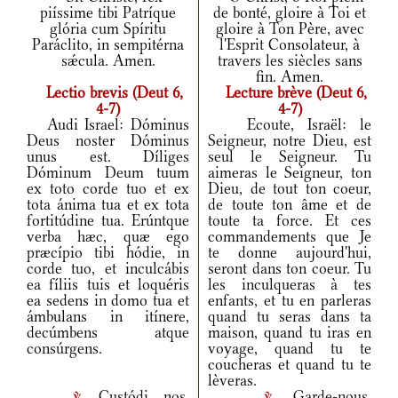
piíssime tibi Patríque
de bonté, gloire à Toi et
glória cum Spíritu
gloire à Ton Père, avec
Paráclito, in sempitérna
l'Esprit Consolateur, à
sǽcula. Amen.
travers les siècles sans
fin. Amen.
Lectio brevis (Deut 6,
Lecture brève (Deut 6,
4-7)
4-7)
Audi Israel: Dóminus
Ecoute, Israël: le
Deus noster Dóminus
Seigneur, notre Dieu, est
unus est. Díliges
seul le Seigneur. Tu
Dóminum Deum tuum
aimeras le Seigneur, ton
ex toto corde tuo et ex
Dieu, de tout ton coeur,
tota ánima tua et ex tota
de toute ton âme et de
fortitúdine tua. Erúntque
toute ta force. Et ces
verba hæc, quæ ego
commandements que Je
præcípio tibi hódie, in
te donne aujourd'hui,
corde tuo, et inculcábis
seront dans ton coeur. Tu
ea fíliis tuis et loquéris
les inculqueras à tes
ea sedens in domo tua et
enfants, et tu en parleras
ámbulans in itínere,
quand tu seras dans ta
decúmbens atque
maison, quand tu iras en
consúrgens.
voyage, quand tu te
coucheras et quand tu te
lèveras.
Custódi nos,
Garde-nous,