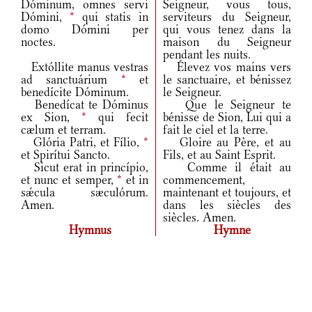
Dóminum, omnes servi
Seigneur, vous tous,
Dómini,
*
qui statis in
serviteurs du Seigneur,
domo Dómini per
qui vous tenez dans la
noctes.
maison du Seigneur
pendant les nuits.
Extóllite manus vestras
Élevez vos mains vers
ad sanctuárium
*
et
le sanctuaire, et bénissez
benedícite Dóminum.
le Seigneur.
Benedícat te Dóminus
Que le Seigneur te
ex Sion,
*
qui fecit
bénisse de Sion, Lui qui a
cælum et terram.
fait le ciel et la terre.
Glória Patri, et Fílio,
*
Gloire au Père, et au
et Spirítui Sancto.
Fils, et au Saint Esprit.
Sicut erat in princípio,
Comme il était au
et nunc et semper,
*
et in
commencement,
sǽcula sæculórum.
maintenant et toujours, et
Amen.
dans les siècles des
siècles. Amen.
Hymnus
Hymne