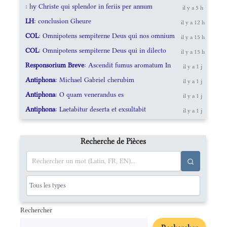
: hy Christe qui splendor in feriis per annum
il y a 5 h
LH
: conclusion Gheure
il y a 12 h
COL
: Omnipotens sempiterne Deus qui nos omnium
il y a 15 h
COL
: Omnipotens sempiterne Deus qui in dilecto
il y a 15 h
Responsorium Breve
: Ascendit fumus aromatum In
il y a 1 j
Antiphona
: Michael Gabriel cherubim
il y a 1 j
Antiphona
: O quam venerandus es
il y a 1 j
Antiphona
: Laetabitur deserta et exsultabit
il y a 1 j
Recherche de Pièces
Rechercher