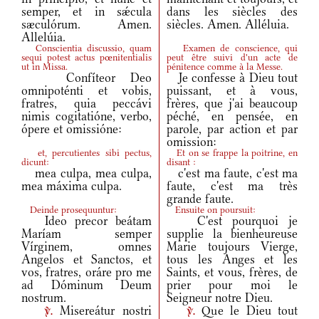
semper, et in sǽcula
dans les siècles des
sæculórum. Amen.
siècles. Amen. Alléluia.
Allelúia.
Conscientia discussio, quam
Examen de conscience, qui
sequi potest actus pœnitentialis
peut être suivi d'un acte de
ut in Missa.
pénitence comme à la Messe.
Confíteor Deo
Je confesse à Dieu tout
omnipoténti et vobis,
puissant, et à vous,
fratres, quia peccávi
frères, que j'ai beaucoup
nimis cogitatióne, verbo,
péché, en pensée, en
ópere et omissióne:
parole, par action et par
omission:
et, percutientes sibi pectus,
Et on se frappe la poitrine, en
dicunt:
disant :
mea culpa, mea culpa,
c'est ma faute, c'est ma
mea máxima culpa.
faute, c'est ma très
grande faute.
Deinde prosequuntur:
Ensuite on poursuit:
Ideo precor beátam
C'est pourquoi je
Maríam semper
supplie la bienheureuse
Vírginem, omnes
Marie toujours Vierge,
Angelos et Sanctos, et
tous les Anges et les
vos, fratres, oráre pro me
Saints, et vous, frères, de
ad Dóminum Deum
prier pour moi le
nostrum.
Seigneur notre Dieu.
Misereátur nostri
Que le Dieu tout
v.
v.