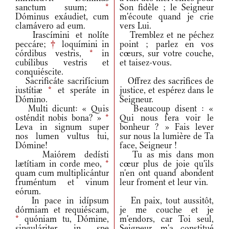
sanctum suum;
*
Son fidèle ; le Seigneur
Dóminus exáudiet, cum
m'écoute quand je crie
clamávero ad eum.
vers Lui.
Irascímini et nolíte
Tremblez et ne péchez
peccáre;
†
loquímini in
point ; parlez en vos
córdibus vestris,
*
in
cœurs, sur votre couche,
cubílibus vestris et
et taisez-vous.
conquiéscite.
Sacrificáte sacrifícium
Offrez des sacrifices de
iustítiæ
*
et speráte in
justice, et espérez dans le
Dómino.
Seigneur.
Multi dicunt: « Quis
Beaucoup disent : «
osténdit nobis bona? »
*
Qui nous fera voir le
Leva in signum super
bonheur ? » Fais lever
nos lumen vultus tui,
sur nous la lumière de Ta
Dómine!
face, Seigneur !
Maiórem dedísti
Tu as mis dans mon
lætítiam in corde meo,
*
cœur plus de joie qu'ils
quam cum multiplicántur
n'en ont quand abondent
fruméntum et vinum
leur froment et leur vin.
eórum.
In pace in idípsum
En paix, tout aussitôt,
dórmiam et requiéscam,
je me couche et je
*
quóniam tu, Dómine,
m'endors, car Toi seul,
singuláriter in spe
Seigneur, m'a constitué