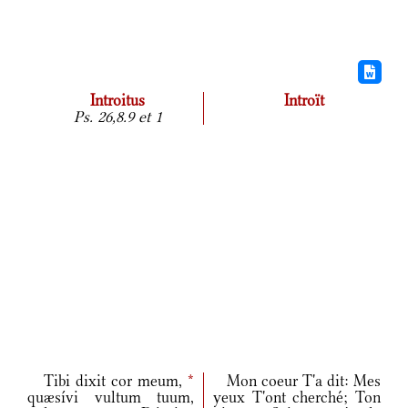
Introitus
Introït
Ps. 26,8.9 et 1
Tibi dixit cor meum,
*
Mon coeur T'a dit: Mes
quæsívi vultum tuum,
yeux T'ont cherché; Ton