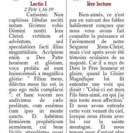
Lectio I
Ière lecture
2 Petr 1,16-19
Caríssimi: Non
Bien-aimés, ce n'est
captiósas fábulas secúti
pas en suivant des fables
notam fécimus vobis
habilement conçues que
Dómini nostri Iesu
nous vous avons fait
Christi virtútem et
connaître la puissance et
advéntum, sed
l'avènement de notre
speculatóres facti illíus
Seigneur Jésus-Christ,
magnitúdinis. Accípiens
mais c'est après avoir été
enim a Deo Patre
témoins oculaires de sa
honórem et glóriam,
majesté. Car il a reçu de
voce proláta ad eum
Dieu le Père honneur et
huiuscémodi a magnífica
gloire, quand la Gloire
glória: “ Fílius meus,
Magnifique lui fit
diléctus meus hic est, in
entendre une voix qui
quo ego mihi complácui
disait : "Celui-ci est mon
”; et hanc vocem nos
Fils bien-aimé, en qui j'ai
audívimus de cælo
mis toute mon affection."
prolátam, cum essémus
Et nous avons entendu
cum ipso in monte
cette voix venant du ciel,
sancto. Et habémus
lorsque nous étions avec
firmiórem prophéticum
lui sur la sainte
sermónem, cui bene
montagne. Et nous
fácitis attendéntes quasi
tenons pour d'autant plus