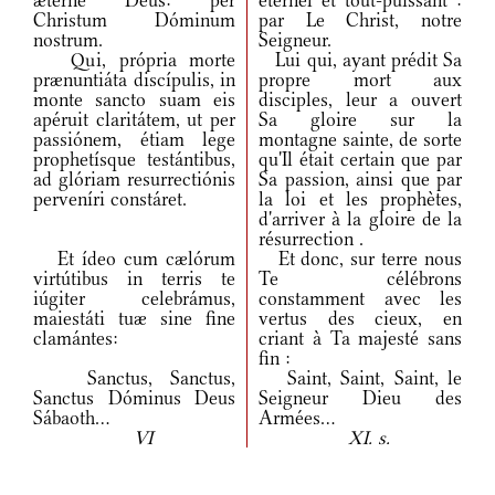
ætérne Deus: per
éternel et tout-puissant :
Christum Dóminum
par Le Christ, notre
nostrum.
Seigneur.
Qui, própria morte
Lui qui, ayant prédit Sa
prænuntiáta discípulis, in
propre mort aux
monte sancto suam eis
disciples, leur a ouvert
apéruit claritátem, ut per
Sa gloire sur la
passiónem, étiam lege
montagne sainte, de sorte
prophetísque testántibus,
qu'Il était certain que par
ad glóriam resurrectiónis
Sa passion, ainsi que par
perveníri constáret.
la loi et les prophètes,
d'arriver à la gloire de la
résurrection .
Et ídeo cum cælórum
Et donc, sur terre nous
virtútibus in terris te
Te célébrons
iúgiter celebrámus,
constamment avec les
maiestáti tuæ sine fine
vertus des cieux, en
clamántes:
criant à Ta majesté sans
fin :
Sanctus, Sanctus,
Saint, Saint, Saint, le
Sanctus Dóminus Deus
Seigneur Dieu des
Sábaoth...
Armées...
VI
XI. s.