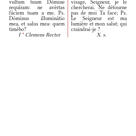
vultum tuum Dómine
visage, Seigneur, je le
requíram: ne avértas
chercherai. Ne détourne
fáciem tuam a me. Ps.
pas de moi Ta face; Ps.
Dóminus illuminátio
Le Seigneur est ma
mea, et salus mea: quem
lumière et mon salut; qui
timébo?
craindrai-je ?
I
*
Clemens Rector
X. s.