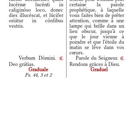
lucérnæ lucénti in
certaine la parole
caliginóso loco, donec
prophétique, à laquelle
dies illucéscat, et lúcifer
vous faites bien de prêter
oriátur in córdibus
attention, comme à une
vestris.
lampe qui brille dans un
lieu obscur, jusqu'à ce
que le jour vienne à
poindre et que l'étoile du
matin se lève dans vos
cœurs.
Verbum Dómini.
Parole du Seigneur.
r.
r.
Deo grátias.
Rendons grâces à Dieu.
Graduale
Graduel
Ps. 44, 3 et 2