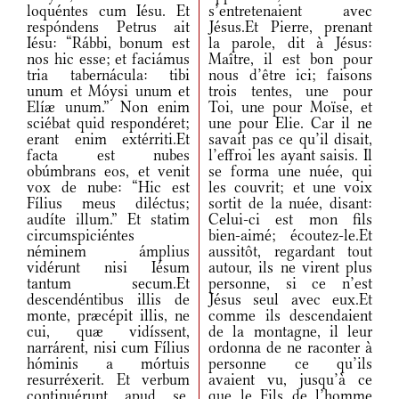
loquéntes cum Iésu. Et
s’entretenaient avec
respóndens Petrus ait
Jésus.Et Pierre, prenant
Iésu: “Rábbi, bonum est
la parole, dit à Jésus:
nos hic esse; et faciámus
Maître, il est bon pour
tria tabernácula: tibi
nous d’être ici; faisons
unum et Móysi unum et
trois tentes, une pour
Elíæ unum.” Non enim
Toi, une pour Moïse, et
sciébat quid respondéret;
une pour Elie. Car il ne
erant enim extérriti.Et
savait pas ce qu’il disait,
facta est nubes
l’effroi les ayant saisis. Il
obúmbrans eos, et venit
se forma une nuée, qui
vox de nube: “Hic est
les couvrit; et une voix
Fílius meus diléctus;
sortit de la nuée, disant:
audíte illum.” Et statim
Celui-ci est mon fils
circumspiciéntes
bien-aimé; écoutez-le.Et
néminem ámplius
aussitôt, regardant tout
vidérunt nisi Iésum
autour, ils ne virent plus
tantum secum.Et
personne, si ce n’est
descendéntibus illis de
Jésus seul avec eux.Et
monte, præcépit illis, ne
comme ils descendaient
cui, quæ vidíssent,
de la montagne, il leur
narrárent, nisi cum Fílius
ordonna de ne raconter à
hóminis a mórtuis
personne ce qu’ils
resurréxerit. Et verbum
avaient vu, jusqu’à ce
continuérunt apud se,
que le Fils de l’homme