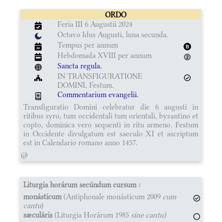
ORDO
Feria III 6 Augustii 2024
Octavo Idus Augusti, luna secunda.
Tempus per annum
Hebdomada XVIII per annum
Sancta regula.
IN TRANSFIGURATIONE
DOMINI, Festum.
Commentarium evangelii.
Transfiguratio Domini celebratur die 6 augusti in
ritibus syro, tum occidentali tum orientali, byzantino et
copto, dominica vero sequenti in ritu armeno. Festum
in Occidente divulgatum est saeculo XI et ascriptum
est in Calendario romano anno 1457.
@
Liturgia horárum secúndum cursum :
monásticum
(Antiphonale monásticum 2009
cum
cantu
)
sæculáris
(Liturgia Horárum 1985
sine cantu)