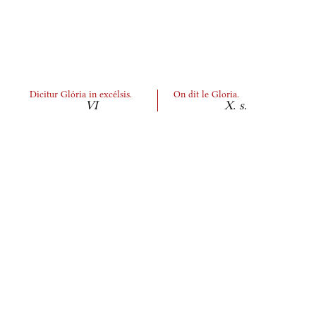
Dicitur Glória in excélsis.
On dit le Gloria.
VI
X. s.