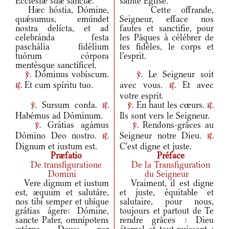
Ecclésiæ suæ sanctæ.
sainte Église.
Hæc hóstia, Dómine,
Cette offrande,
quǽsumus, emúndet
Seigneur, efface nos
nostra delícta, et ad
fautes et sanctifie, pour
celebránda festa
les Pâques à célébrer de
paschália fidélium
tes fidèles, le corps et
tuórum córpora
l'esprit.
mentésque sanctíficet.
Dóminus vobíscum.
Le Seigneur soit
v.
v.
Et cum spíritu tuo.
avec vous.
Et avec
r.
r.
votre esprit.
Sursum corda.
En haut les cœurs.
v.
r.
v.
r.
Habémus ad Dóminum.
Ils sont vers le Seigneur.
Grátias agámus
Rendons-grâces au
v.
v.
Dómino Deo nostro.
Seigneur notre Dieu.
r.
r.
Dignum et iustum est.
C'est digne et juste.
Præfatio
Préface
De transfiguratione
De la Transfiguration
Domini
du Seigneur
Vere dignum et iustum
Vraiment, il est digne
est, æquum et salutáre,
et juste, équitable et
nos tibi semper et ubíque
salutaire, pour nous,
grátias ágere: Dómine,
toujours et partout de Te
sancte Pater, omnípotens
rendre grâces : Dieu