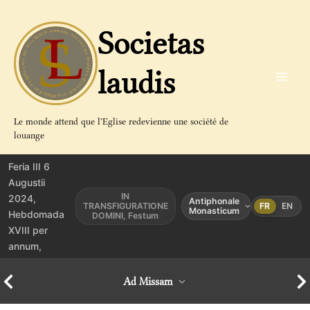
Aller
au
Societas
contenu
laudis
Le monde attend que l'Eglise redevienne une société de
louange
Feria III 6
Augustii
IN
2024,
Antiphonale
TRANSFIGURATIONE
FR
EN
Monasticum
Hebdomada
DOMINI, Festum
XVIII per
annum,
Ad Missam