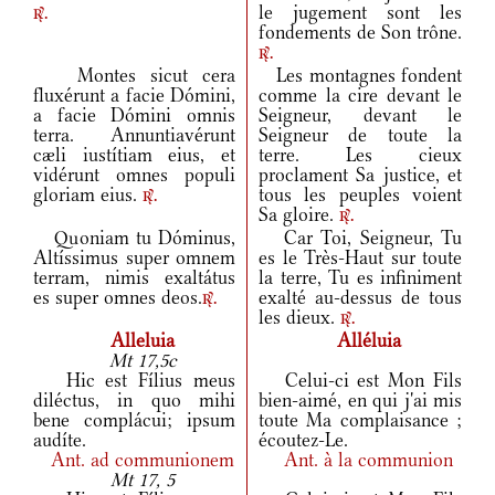
le jugement sont les
r.
fondements de Son trône.
r.
Montes sicut cera
Les montagnes fondent
fluxérunt a facie Dómini,
comme la cire devant le
a facie Dómini omnis
Seigneur, devant le
terra. Annuntiavérunt
Seigneur de toute la
cæli iustítiam eius, et
terre. Les cieux
vidérunt omnes populi
proclament Sa justice, et
gloriam eius.
tous les peuples voient
r.
Sa gloire.
r.
Quoniam tu Dóminus,
Car Toi, Seigneur, Tu
Altíssimus super omnem
es le Très-Haut sur toute
terram, nimis exaltátus
la terre, Tu es infiniment
es super omnes deos.
exalté au-dessus de tous
r.
les dieux.
r.
Alleluia
Alléluia
Mt 17,5c
Hic est Fílius meus
Celui-ci est Mon Fils
diléctus, in quo mihi
bien-aimé, en qui j'ai mis
bene complácui; ipsum
toute Ma complaisance ;
audíte.
écoutez-Le.
Ant.
ad communionem
Ant.
à la communion
Mt 17, 5