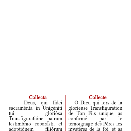
Collecta
Collecte
Deus, qui fídei
O Dieu qui lors de la
sacraménta in Unigéniti
glorieuse Transfiguration
tui gloriósa
de Ton Fils unique, as
Transfiguratióne patrum
confirmé par le
testimónio roborásti, et
témoignage des Pères les
adoptiónem filiórum
mystères de la foi, et as