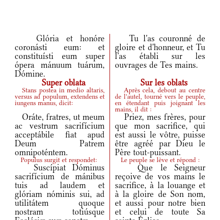
Glória et honóre
Tu l'as couronné de
coronásti eum: et
gloire et d'honneur, et Tu
constituísti eum super
l'as établi sur les
ópera mánuum tuárum,
ouvrages de Tes mains.
Dómine.
Super oblata
Sur les oblats
Stans postea in medio altaris,
Après cela, debout au centre
versus ad populum, extendens et
de l'autel, tourné vers le peuple,
iungens manus, dicit:
en étendant puis joignant les
mains, il dit :
Oráte, fratres, ut meum
Priez, mes frères, pour
ac vestrum sacrifícium
que mon sacrifice, qui
acceptábile fiat apud
est aussi le vôtre, puisse
Deum Patrem
être agréé par Dieu le
omnipoténtem.
Père tout-puissant.
Populus surgit et respondet:
Le peuple se lève et répond :
Suscípiat Dóminus
Que le Seigneur
sacrifícium de mánibus
reçoive de vos mains le
tuis ad laudem et
sacrifice, à la louange et
glóriam nóminis sui, ad
à la gloire de Son nom,
utilitátem quoque
et aussi pour notre bien
nostram totiúsque
et celui de toute Sa