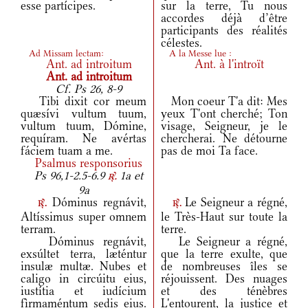
esse partícipes.
sur la terre, Tu nous
accordes déjà d’être
participants des réalités
célestes.
Ad Missam lectam:
A la Messe lue :
Ant.
ad introitum
Ant.
à l'introït
Ant.
ad introitum
Cf. Ps 26, 8-9
Tibi dixit cor meum
Mon coeur T'a dit: Mes
quæsívi vultum tuum,
yeux T'ont cherché; Ton
vultum tuum, Dómine,
visage, Seigneur, je le
requíram. Ne avértas
chercherai. Ne détourne
fáciem tuam a me.
pas de moi Ta face.
Psalmus responsorius
Ps 96,1-2.5-6.9
1a et
r.
9a
Dóminus regnávit,
Le Seigneur a régné,
r.
r.
Altíssimus super omnem
le Très-Haut sur toute la
terram.
terre.
Dóminus regnávit,
Le Seigneur a régné,
exsúltet terra, læténtur
que la terre exulte, que
insulæ multæ. Nubes et
de nombreuses îles se
caligo in circúitu eius,
réjouissent. Des nuages
iustítia et iudícium
et des ténèbres
fìrmaméntum sedis eius.
L'entourent, la justice et