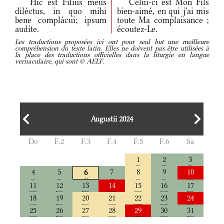
Hic est Fílius meus
Celui-ci est Mon Fils
diléctus, in quo mihi
bien-aimé, en qui j'ai mis
bene complácui; ipsum
toute Ma complaisance ;
audíte.
écoutez-Le.
Les traductions proposées ici ont pour seul but une meilleure
compréhension du texte latin. Elles ne doivent pas être utilisées à
la place des traductions officielles dans la liturgie en langue
vernaculaire, qui sont © AELF.
Augustii 2024
Do
F.2
F.3
F.4
F.5
F.6
Sa
1
2
3
4
5
7
8
9
10
6
11
12
13
14
15
16
17
18
19
20
21
22
23
24
25
26
27
28
29
30
31