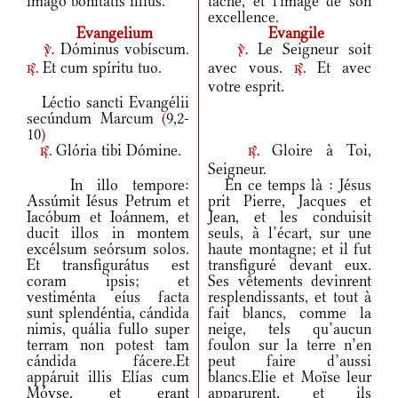
imágo bonitátis illíus.
tache, et l'image de son
excellence.
Evangelium
Evangile
Dóminus vobíscum.
Le Seigneur soit
v.
v.
Et cum spíritu tuo.
avec vous.
Et avec
r.
r.
votre esprit.
Léctio sancti Evangélii
secúndum Marcum
(
9,2-
10
)
Glória tibi Dómine.
Gloire à Toi,
r.
r.
Seigneur.
In illo tempore:
En ce temps là : Jésus
Assúmit Iésus Petrum et
prit Pierre, Jacques et
Iacóbum et Ioánnem, et
Jean, et les conduisit
ducit illos in montem
seuls, à l’écart, sur une
excélsum seórsum solos.
haute montagne; et il fut
Et transfigurátus est
transfiguré devant eux.
coram ipsis; et
Ses vêtements devinrent
vestiménta eíus facta
resplendissants, et tout à
sunt splendéntia, cándida
fait blancs, comme la
nimis, quália fullo super
neige, tels qu’aucun
terram non potest tam
foulon sur la terre n’en
cándida fácere.Et
peut faire d’aussi
appáruit illis Elías cum
blancs.Elie et Moïse leur
Móyse, et erant
apparurent, et ils