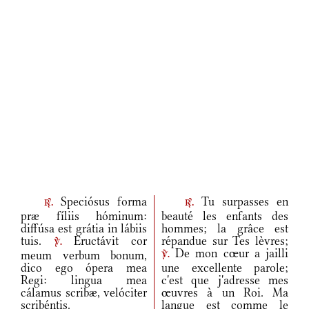
Speciósus forma
Tu surpasses en
r.
r.
præ fíliis hóminum:
beauté les enfants des
diffúsa est grátia in lábiis
hommes; la grâce est
tuis.
Eructávit cor
répandue sur Tes lèvres;
v.
De mon cœur a jailli
meum verbum bonum,
v.
dico ego ópera mea
une excellente parole;
Regi: lingua mea
c'est que j'adresse mes
cálamus scribæ, velóciter
œuvres à un Roi. Ma
scribéntis.
langue est comme le