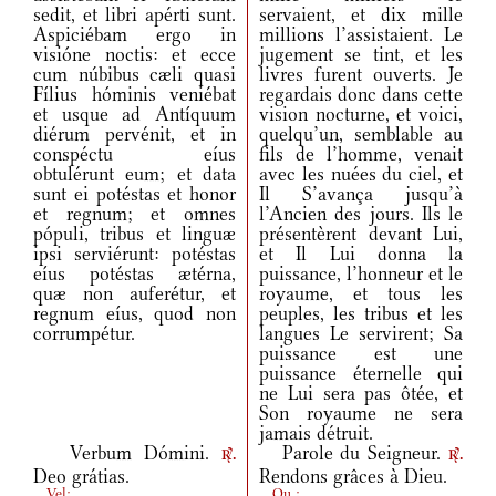
sedit, et libri apérti sunt.
servaient, et dix mille
Aspiciébam ergo in
millions l’assistaient. Le
visióne noctis: et ecce
jugement se tint, et les
cum núbibus cæli quasi
livres furent ouverts. Je
Fílius hóminis veniébat
regardais donc dans cette
et usque ad Antíquum
vision nocturne, et voici,
diérum pervénit, et in
quelqu’un, semblable au
conspéctu eíus
fils de l’homme, venait
obtulérunt eum; et data
avec les nuées du ciel, et
sunt ei potéstas et honor
Il S’avança jusqu’à
et regnum; et omnes
l’Ancien des jours. Ils le
pópuli, tribus et linguæ
présentèrent devant Lui,
ipsi serviérunt: potéstas
et Il Lui donna la
eíus potéstas ætérna,
puissance, l’honneur et le
quæ non auferétur, et
royaume, et tous les
regnum eíus, quod non
peuples, les tribus et les
corrumpétur.
langues Le servirent; Sa
puissance est une
puissance éternelle qui
ne Lui sera pas ôtée, et
Son royaume ne sera
jamais détruit.
Verbum Dómini.
Parole du Seigneur.
r.
r.
Deo grátias.
Rendons grâces à Dieu.
Vel:
Ou :