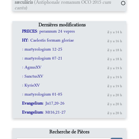
sæculáris
(Antiphonale romanum OCO 2015
cum
cantu
)
Dernières modifications
PRECES
: perannum 24 vepres
il y a 14 h
HY
: Caelestis formam gloriae
il y a 16 h
: martyrologium 12-25
il y a 18 h
: martyrologium 07-21
il y a 18 h
: AgnusXV
il y a 19 h
: SanctusXV
il y a 19 h
: KyrieXV
il y a 19 h
: martyrologium 01-05
il y a 20 h
Evangelium
: Jn17,20-26
il y a 20 h
Evangelium
: Mt16,21-27
il y a 20 h
Recherche de Pièces