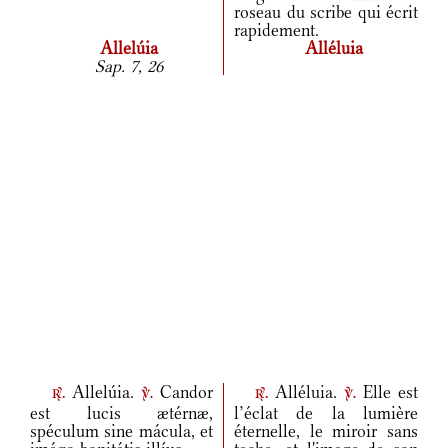
roseau du scribe qui écrit
rapidement.
Allelúia
Alléluia
Sap. 7, 26
Allelúia.
Candor
Alléluia.
Elle est
r.
v.
r.
v.
est lucis ætérnæ,
l’éclat de la lumière
spéculum sine mácula, et
éternelle, le miroir sans