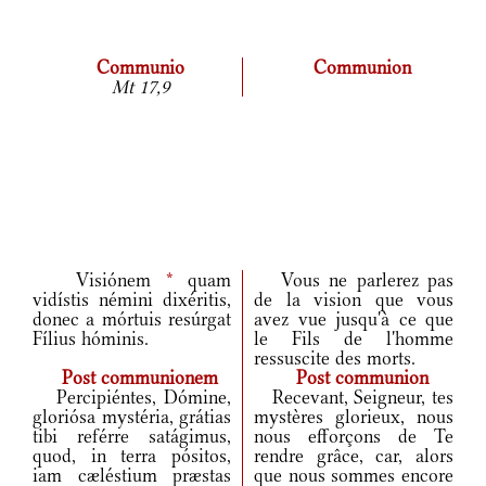
Communio
Communion
Mt 17,9
Visiónem
*
quam
Vous ne parlerez pas
vidístis némini dixéritis,
de la vision que vous
donec a mórtuis resúrgat
avez vue jusqu'à ce que
Fílius hóminis.
le Fils de l'homme
ressuscite des morts.
Post communionem
Post communion
Percipiéntes, Dómine,
Recevant, Seigneur, tes
gloriósa mystéria, grátias
mystères glorieux, nous
tibi reférre satágimus,
nous efforçons de Te
quod, in terra pósitos,
rendre grâce, car, alors
iam cæléstium præstas
que nous sommes encore