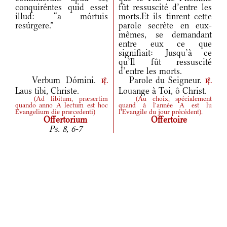
conquiréntes quid esset
fût ressuscité d’entre les
illud: “a mórtuis
morts.Et ils tinrent cette
resúrgere.”
parole secrète en eux-
mêmes, se demandant
entre eux ce que
signifiait: Jusqu’à ce
qu’Il fût ressuscité
d’entre les morts.
Verbum Dómini.
Parole du Seigneur.
r.
r.
Laus tibi, Christe.
Louange à Toi, ô Christ.
(
Ad libitum, præsertim
(
Au choix, spécialement
quando anno A lectum est hoc
quand à l'année A est lu
Evangelium die præcedenti
)
l'Evangile du jour précédent
)
.
Offertorium
Offertoire
Ps. 8, 6-7