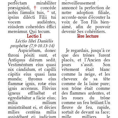
perféctam mirabíliter
merveilleusement
præsignásti,
†
concéde
annoncé la perfection de
nobis fámulis tuis,
*
ut,
notre adoption filiale,
ipsíus dilécti Fílii tui
accorde-nous d'écouter la
vocem audiéntes,
voix de Ton Fils bien-
eiúsdem coherédes éffici
aimé, afin de pouvoir
mereámur. Qui tecum.
devenir Ses cohéritiers.
Lectio I
Ière lecture
Léctio libri Daniélis
prophétæ (7,9-10.13-14)
Aspiciébam, donec
Je regardais, jusqu’à ce
throni pósiti sunt, et
que des trônes furent
Antíquus diérum sedit.
placés, et l’Ancien des
Vestiméntum eíus quasi
jours s’assit. Son
nix cándidum, et capílli
vêtement était blanc
cápitis eíus quasi lana
comme la neige, et les
munda; thronus eíus
cheveux de sa tête
flammæ ignis, rotæ eíus
comme de la laine pure;
ignis accénsus. Flúvius
son trône était comme
ígneus effluébat et
des flammes ardentes, et
egrediebátur a fácie eíus;
les roues du trône
mília mílium
comme un feu brûlant.Un
ministrábant ei, et décies
fleuve de feu, rapide,
mílies centéna mília
sortait de devant sa face;
assistébant ei: iudícium
mille milliers le