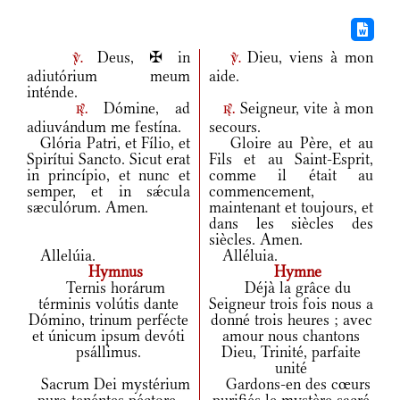
Deus, ✠ in
Dieu, viens à mon
v.
v.
adiutórium meum
aide.
inténde.
Dómine, ad
Seigneur, vite à mon
r.
r.
adiuvándum me festína.
secours.
Glória Patri, et Fílio, et
Gloire au Père, et au
Spirítui Sancto. Sicut erat
Fils et au Saint-Esprit,
in princípio, et nunc et
comme il était au
semper, et in sǽcula
commencement,
sæculórum. Amen.
maintenant et toujours, et
dans les siècles des
siècles. Amen.
Allelúia.
Alléluia.
Hymnus
Hymne
Ternis horárum
Déjà la grâce du
términis volútis dante
Seigneur trois fois nous a
Dómino, trinum perfécte
donné trois heures ; avec
et únicum ipsum devóti
amour nous chantons
psállimus.
Dieu, Trinité, parfaite
unité
Sacrum Dei mystérium
Gardons-en des cœurs