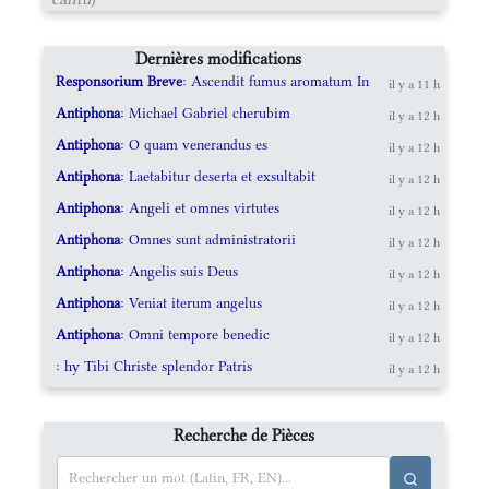
Dernières modifications
Responsorium Breve
: Ascendit fumus aromatum In
il y a 11 h
Antiphona
: Michael Gabriel cherubim
il y a 12 h
Antiphona
: O quam venerandus es
il y a 12 h
Antiphona
: Laetabitur deserta et exsultabit
il y a 12 h
Antiphona
: Angeli et omnes virtutes
il y a 12 h
Antiphona
: Omnes sunt administratorii
il y a 12 h
Antiphona
: Angelis suis Deus
il y a 12 h
Antiphona
: Veniat iterum angelus
il y a 12 h
Antiphona
: Omni tempore benedic
il y a 12 h
: hy Tibi Christe splendor Patris
il y a 12 h
Recherche de Pièces