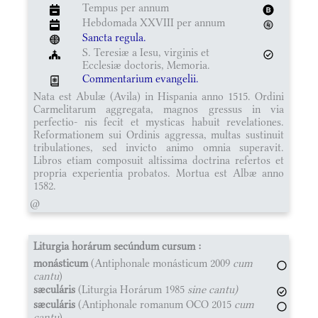
Tempus per annum
Hebdomada XXVIII per annum
Sancta regula.
S. Teresiæ a Iesu, virginis et
Ecclesiæ doctoris, Memoria.
Commentarium evangelii.
Nata est Abulæ (Avila) in Hispania anno 1515. Ordini
Carmelitarum aggregata, magnos gressus in via
perfectio- nis fecit et mysticas habuit revelationes.
Reformationem sui Ordinis aggressa, multas sustinuit
tribulationes, sed invicto animo omnia superavit.
Libros etiam composuit altissima doctrina refertos et
propria experientia probatos. Mortua est Albæ anno
1582.
@
Liturgia horárum secúndum cursum :
monásticum
(Antiphonale monásticum 2009
cum
cantu
)
sæculáris
(Liturgia Horárum 1985
sine cantu)
sæculáris
(Antiphonale romanum OCO 2015
cum
cantu
)