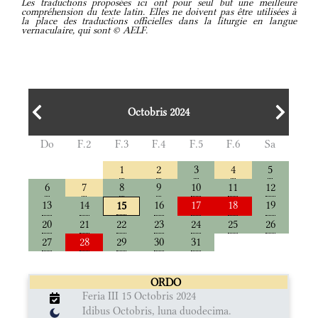
Les traductions proposées ici ont pour seul but une meilleure
compréhension du texte latin. Elles ne doivent pas être utilisées à
la place des traductions officielles dans la liturgie en langue
vernaculaire, qui sont © AELF.
Octobris 2024
Do
F.2
F.3
F.4
F.5
F.6
Sa
1
2
3
4
5
6
7
8
9
10
11
12
13
14
16
17
18
19
15
20
21
22
23
24
25
26
27
28
29
30
31
ORDO
Feria III 15 Octobris 2024
Idibus Octobris, luna duodecima.