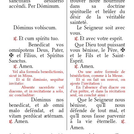
sanctitátis desidério
trouver notre nourriture
accéndi. Per Dóminum.
dans sa doctrine
spirituelle et brûler du
désir de la véritable
sainteté.
Dóminus vobíscum.
Le Seigneur soit avec
vous.
Et cum spíritu tuo.
Et avec votre esprit.
r.
r.
Benedícat vos
Que Dieu tout puissant
omnípotens Deus, Pater,
vous bénisse, le Père, ✠
✠ et Fílius, et Spíritus
et le Fils et le Saint-
Sanctus.
Esprit.
Amen.
Amen.
r.
r.
Vel alia formula benedictionis,
Ou une autre formule de
sicut in Missa.
bénédiction, comme à la Messe.
Et si fit dimissio, sequitur
Et si on fait un renvoi, on
invitatio:
ajoute l'invitation :
Absente sacerdote vel
En l'absence d'un diacre ou
diacono, et in recitatione a solo,
d'un prêtre, et dans la récitation
sic concluditur:
seul, on conclut ainsi :
Dóminus nos
Que le Seigneur nous
benedícat, et ab omni
bénisse, qu'Il nous
malo deféndat, et ad
défende de tout mal, et
vitam perdúcat ætérnam.
qu'Il nous fasse parvenir
Amen.
à la vie éternelle.
r.
r.
Amen.