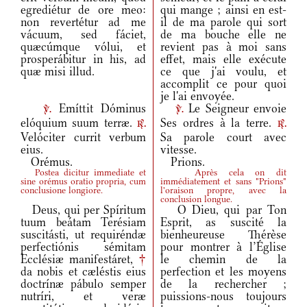
egrediétur de ore meo:
qui mange ; ainsi en est-
non revertétur ad me
il de ma parole qui sort
vácuum, sed fáciet,
de ma bouche elle ne
quæcúmque vólui, et
revient pas à moi sans
prosperábitur in his, ad
effet, mais elle exécute
quæ misi illud.
ce que j'ai voulu, et
accomplit ce pour quoi
je l'ai envoyée.
Emíttit Dóminus
Le Seigneur envoie
v.
v.
elóquium suum terræ.
Ses ordres à la terre.
r.
r.
Velóciter currit verbum
Sa parole court avec
eius.
vitesse.
Orémus.
Prions.
Postea dicitur immediate et
Après cela on dit
sine orémus oratio propria, cum
immédiatement et sans "Prions"
conclusione longiore.
l'oraison propre, avec la
conclusion longue.
Deus, qui per Spíritum
O Dieu, qui par Ton
tuum beátam Terésiam
Esprit, as suscité la
suscitásti, ut requiréndæ
bienheureuse Thérèse
perfectiónis sémitam
pour montrer à l’Église
Ecclésiæ manifestáret,
†
le chemin de la
da nobis et cæléstis eius
perfection et les moyens
doctrínæ pábulo semper
de la rechercher ;
nutríri, et veræ
puissions-nous toujours