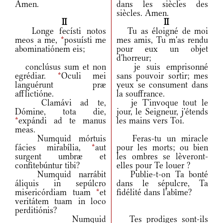
Amen.
dans les siècles des
siècles. Amen.
II
II
Longe fecísti notos
Tu as éloigné de moi
meos a me,
*
posuísti me
mes amis, Tu m'as rendu
abominatiónem eis;
pour eux un objet
d'horreur;
conclúsus sum et non
je suis emprisonné
egrédiar.
*
Oculi mei
sans pouvoir sortir; mes
languérunt præ
yeux se consument dans
afflictióne.
la souffrance.
Clamávi ad te,
je T'invoque tout le
Dómine, tota die,
jour, le Seigneur, j'étends
*
expándi ad te manus
les mains vers Toi.
meas.
Numquid mórtuis
Feras-tu un miracle
fácies mirabília,
*
aut
pour les morts; ou bien
surgent umbræ et
les ombres se lèveront-
confitebúntur tibi?
elles pour Te louer ?
Numquid narrábit
Publie-t-on Ta bonté
áliquis in sepúlcro
dans le sépulcre, Ta
misericórdiam tuam
*
et
fidélité dans l'abîme?
veritátem tuam in loco
perditiónis?
Numquid
Tes prodiges sont-ils