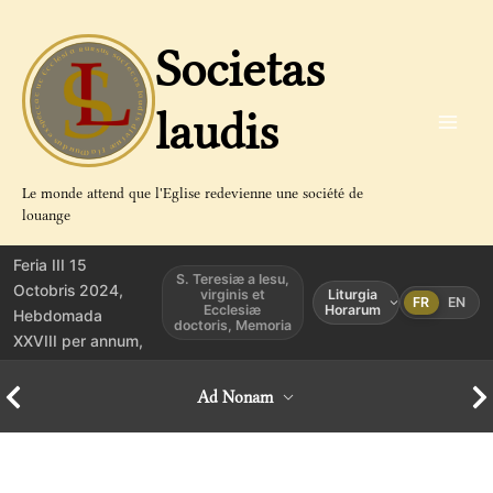
Aller
au
Societas
contenu
laudis
Le monde attend que l'Eglise redevienne une société de
louange
Feria III 15
S. Teresiæ a Iesu,
Octobris 2024,
virginis et
Liturgia
FR
EN
Ecclesiæ
Horarum
Hebdomada
doctoris, Memoria
XXVIII per annum,
Ad Nonam