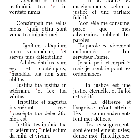
Mandásti in iustítia
Tu as donné tes
testimónia tua
*
et in
enseignements, selon la
veritáte nimis.
justice et une parfaite
fidélité.
Consúmpsit me zelus
Mon zèle me consume,
meus,
*
quia oblíti sunt
parce que mes
verba tua inimíci mei.
adversaires oublient Tes
paroles.
Ignítum elóquium
Ta parole est vivement
tuum veheménter,
*
et
enflammée et Ton
servus tuus diléxit illud.
serviteur l'aime.
Adulescéntulus sum
Je suis petit et méprisé;
ego et contémptus;
mais je n'oublie point tes
*
mandáta tua non sum
ordonnances.
oblítus.
Iustítia tua iustítia in
Ta justice est une
ætérnum,
*
et lex tua
justice éternelle, et Ta loi
véritas.
est vérité.
Tribulátio et angústia
La détresse et
invenérunt me;
l'angoisse m'ont atteint;
*
præcépta tua delectátio
Tes commandements
mea est.
font mes délices.
Iustítia testimónia tua
Tes enseignements
in ætérnum;
*
intelléctum
sont éternellement justes;
da mihi, et vivam.
donne-moi l'intelligence,