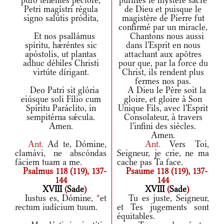
puro tenéntes péctore,
purifiés le mystère sacré
Petri magístri régula
de Dieu et puisque le
signo salútis pródita,
magistère de Pierre fut
confirmé par un miracle,
Et nos psallámus
Chantons nous aussi
spíritu, hæréntes sic
dans l'Esprit en nous
apóstolis, ut plantas
attachant aux apôtres
adhuc débiles Christi
pour que, par la force du
virtúte dírigant.
Christ, ils rendent plus
fermes nos pas.
Deo Patri sit glória
A Dieu le Père soit la
eiúsque soli Fílio cum
gloire, et gloire à Son
Spíritu Paráclito, in
Unique Fils, avec l'Esprit
sempitérna sǽcula.
Consolateur, à travers
Amen.
l'infini des siècles.
Amen.
Ant.
Ad te, Dómine,
Ant.
Vers Toi,
clamávi, ne abscóndas
Seigneur, je crie, ne ma
fáciem tuam a me.
cache pas Ta face.
Psalmus 118 (119), 137-
Psaume 118 (119), 137-
144
144
XVIII
(
Sade
)
XVIII
(
Sade
)
Iustus es, Dómine,
*
et
Tu es juste, Seigneur,
rectum iudícium tuum.
et Tes jugements sont
équitables.