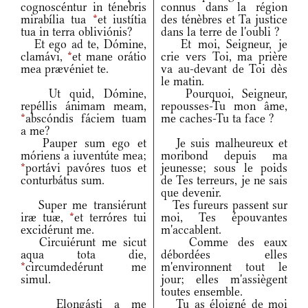
cognoscéntur in ténebris
connus dans la région
mirabília tua
*
et iustítia
des ténèbres et Ta justice
tua in terra obliviónis?
dans la terre de l'oubli ?
Et ego ad te, Dómine,
Et moi, Seigneur, je
clamávi,
*
et mane orátio
crie vers Toi, ma prière
mea prævéniet te.
va au-devant de Toi dès
le matin.
Ut quid, Dómine,
Pourquoi, Seigneur,
repéllis ánimam meam,
repousses-Tu mon âme,
*
abscóndis fáciem tuam
me caches-Tu ta face ?
a me?
Pauper sum ego et
Je suis malheureux et
móriens a iuventúte mea;
moribond depuis ma
*
portávi pavóres tuos et
jeunesse; sous le poids
conturbátus sum.
de Tes terreurs, je ne sais
que devenir.
Super me transiérunt
Tes fureurs passent sur
iræ tuæ,
*
et terróres tui
moi, Tes épouvantes
excidérunt me.
m'accablent.
Circuiérunt me sicut
Comme des eaux
aqua tota die,
débordées elles
*
circumdedérunt me
m'environnent tout le
simul.
jour; elles m'assiègent
toutes ensemble.
Elongásti a me
Tu as éloigné de moi