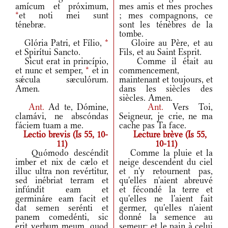
amícum et próximum,
mes amis et mes proches
*
et noti mei sunt
; mes compagnons, ce
ténebræ.
sont les ténèbres de la
tombe.
Glória Patri, et Fílio,
*
Gloire au Père, et au
et Spirítui Sancto.
Fils, et au Saint Esprit.
Sicut erat in princípio,
Comme il était au
et nunc et semper,
*
et in
commencement,
sǽcula sæculórum.
maintenant et toujours, et
Amen.
dans les siècles des
siècles. Amen.
Ant.
Ad te, Dómine,
Ant.
Vers Toi,
clamávi, ne abscóndas
Seigneur, je crie, ne ma
fáciem tuam a me.
cache pas Ta face.
Lectio brevis (Is 55, 10-
Lecture brève (Is 55,
11)
10-11)
Quómodo descéndit
Comme la pluie et la
imber et nix de cælo et
neige descendent du ciel
illuc ultra non revértitur,
et n'y retournent pas,
sed inébriat terram et
qu'elles n'aient abreuvé
infúndit eam et
et fécondé la terre et
germináre eam facit et
qu'elles ne l'aient fait
dat semen serénti et
germer, qu'elles n'aient
panem comedénti, sic
donné la semence au
erit verbum meum, quod
semeur; et le pain à celui