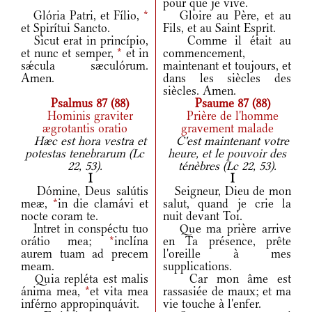
pour que je vive.
Glória Patri, et Fílio,
*
Gloire au Père, et au
et Spirítui Sancto.
Fils, et au Saint Esprit.
Sicut erat in princípio,
Comme il était au
et nunc et semper,
*
et in
commencement,
sǽcula sæculórum.
maintenant et toujours, et
Amen.
dans les siècles des
siècles. Amen.
Psalmus 87 (88)
Psaume 87 (88)
Hominis graviter
Prière de l'homme
ægrotantis oratio
gravement malade
Hæc est hora vestra et
C'est maintenant votre
potestas tenebrarum (Lc
heure, et le pouvoir des
22, 53).
ténèbres (Lc 22, 53).
I
I
Dómine, Deus salútis
Seigneur, Dieu de mon
meæ,
*
in die clamávi et
salut, quand je crie la
nocte coram te.
nuit devant Toi.
Intret in conspéctu tuo
Que ma prière arrive
orátio mea;
*
inclína
en Ta présence, prête
aurem tuam ad precem
l'oreille à mes
meam.
supplications.
Quia repléta est malis
Car mon âme est
ánima mea,
*
et vita mea
rassasiée de maux; et ma
inférno appropinquávit.
vie touche à l'enfer.