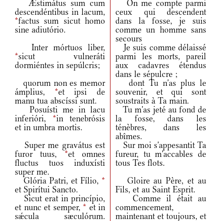
Æstimátus sum cum
On me compte parmi
descendéntibus in lacum,
ceux qui descendent
*
factus sum sicut homo
dans la fosse, je suis
sine adiutório.
comme un homme sans
secours
Inter mórtuos liber,
Je suis comme délaissé
*
sicut vulneráti
parmi les morts, pareil
dormiéntes in sepúlcris;
aux cadavres étendus
dans le sépulcre ;
quorum non es memor
dont Tu n'as plus le
ámplius,
*
et ipsi de
souvenir, et qui sont
manu tua abscíssi sunt.
soustraits à Ta main.
Posuísti me in lacu
Tu m'as jeté au fond de
inferióri,
*
in tenebrósis
la fosse, dans les
et in umbra mortis.
ténèbres, dans les
abîmes.
Super me gravátus est
Sur moi s'appesantit Ta
furor tuus,
*
et omnes
fureur, tu m'accables de
fluctus tuos induxísti
tous Tes flots.
super me.
Glória Patri, et Fílio,
*
Gloire au Père, et au
et Spirítui Sancto.
Fils, et au Saint Esprit.
Sicut erat in princípio,
Comme il était au
et nunc et semper,
*
et in
commencement,
sǽcula sæculórum.
maintenant et toujours, et