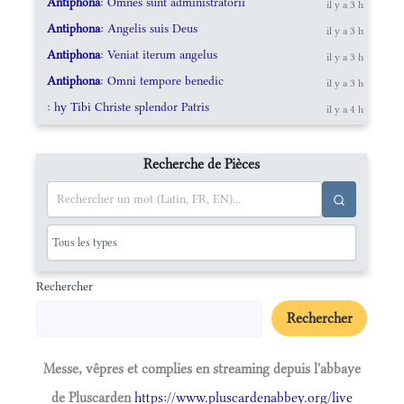
Antiphona
: Omnes sunt administratorii
il y a 3 h
Antiphona
: Angelis suis Deus
il y a 3 h
Antiphona
: Veniat iterum angelus
il y a 3 h
Antiphona
: Omni tempore benedic
il y a 3 h
: hy Tibi Christe splendor Patris
il y a 4 h
Recherche de Pièces
Rechercher
Rechercher
Messe, vêpres et complies en streaming depuis l'abbaye
de Pluscarden
https://www.pluscardenabbey.org/live