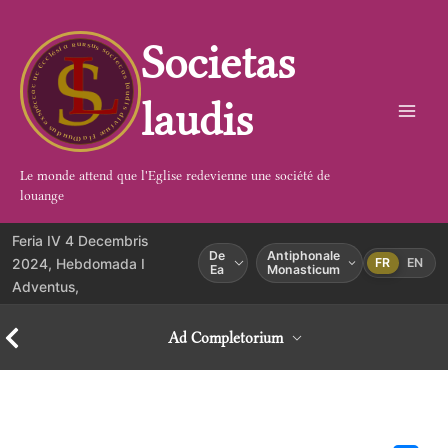
Aller
au
Societas
contenu
laudis
Le monde attend que l'Eglise redevienne une société de
louange
Feria IV 4 Decembris
De
Antiphonale
2024, Hebdomada I
FR
EN
Ea
Monasticum
Adventus,
Ad Completorium