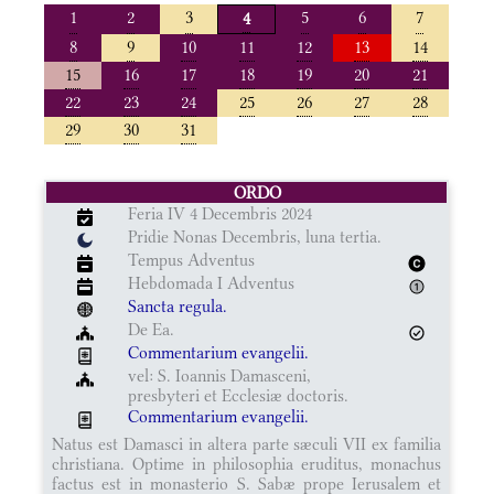
1
2
3
5
6
7
4
8
9
10
11
12
13
14
15
16
17
18
19
20
21
22
23
24
25
26
27
28
29
30
31
ORDO
Feria IV 4 Decembris 2024
Pridie Nonas Decembris, luna tertia.
Tempus Adventus
Hebdomada I Adventus
Sancta regula.
De Ea.
Commentarium evangelii.
vel: S. Ioannis Damasceni,
presbyteri et Ecclesiæ doctoris.
Commentarium evangelii.
Natus est Damasci in altera parte sæculi VII ex familia
christiana. Optime in philosophia eruditus, monachus
factus est in monasterio S. Sabæ prope Ierusalem et