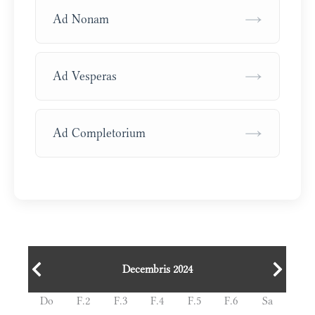
→
Ad Nonam
→
Ad Vesperas
→
Ad Completorium
Decembris 2024
Do
F.2
F.3
F.4
F.5
F.6
Sa