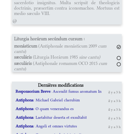
sacerdotio insignitus. Multa scripsit de theologicis
doctrinis, præsertim contra iconomachos. Mortuus est
medio sæculo VIII.
@
Liturgia horárum secúndum cursum :
monásticum
(Antiphonale monásticum 2009
cum
cantu
)
sæculáris
(Liturgia Horárum 1985
sine cantu)
sæculáris
(Antiphonale romanum OCO 2015
cum
cantu
)
Dernières modifications
Responsorium Breve
: Ascendit fumus aromatum In
il y a 3 h
Antiphona
: Michael Gabriel cherubim
il y a 3 h
Antiphona
: O quam venerandus es
il y a 3 h
Antiphona
: Laetabitur deserta et exsultabit
il y a 3 h
Antiphona
: Angeli et omnes virtutes
il y a 3 h