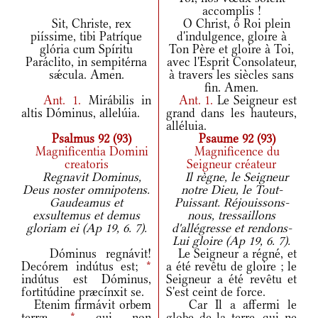
accomplis !
Sit, Christe, rex
O Christ, ô Roi plein
piíssime, tibi Patríque
d'indulgence, gloire à
glória cum Spíritu
Ton Père et gloire à Toi,
Paráclito, in sempitérna
avec l'Esprit Consolateur,
sǽcula. Amen.
à travers les siècles sans
fin. Amen.
Ant.
1.
Mirábilis in
Ant.
1.
Le Seigneur est
altis Dóminus, allelúia.
grand dans les hauteurs,
alléluia.
Psalmus 92 (93)
Psaume 92 (93)
Magnificentia Domini
Magnificence du
creatoris
Seigneur créateur
Regnavit Dominus,
Il règne, le Seigneur
Deus noster omnipotens.
notre Dieu, le Tout-
Gaudeamus et
Puissant. Réjouissons-
exsultemus et demus
nous, tressaillons
gloriam ei (Ap 19, 6. 7).
d'allégresse et rendons-
Lui gloire (Ap 19, 6. 7).
Dóminus regnávit!
Le Seigneur a régné, et
Decórem indútus est;
*
a été revêtu de gloire ; le
indútus est Dóminus,
Seigneur a été revêtu et
fortitúdine præcínxit se.
S'est ceint de force.
Etenim firmávit orbem
Car Il a affermi le
terræ,
*
qui non
globe de la terre, qui ne