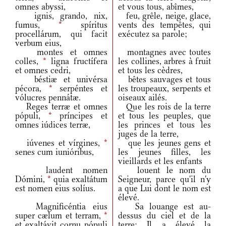
omnes abyssi,
et vous tous, abîmes,
ignis, grando, nix,
feu, grêle, neige, glace,
fumus,
*
spíritus
vents des tempêtes, qui
procellárum, qui facit
exécutez sa parole;
verbum eius,
montes et omnes
montagnes avec toutes
colles,
*
ligna fructífera
les collines, arbres à fruit
et omnes cedri,
et tous les cèdres,
béstiæ et univérsa
bêtes sauvages et tous
pécora,
*
serpéntes et
les troupeaux, serpents et
vólucres pennátæ.
oiseaux ailés.
Reges terræ et omnes
Que les rois de la terre
pópuli,
*
príncipes et
et tous les peuples, que
omnes iúdices terræ,
les princes et tous les
juges de la terre,
iúvenes et vírgines,
*
que les jeunes gens et
senes cum iunióribus,
les jeunes filles, les
vieillards et les enfants
laudent nomen
louent le nom du
Dómini,
*
quia exaltátum
Seigneur, parce qu'il n'y
est nomen eius solíus.
a que Lui dont le nom est
élevé.
Magnificéntia eius
Sa louange est au-
super cælum et terram,
*
dessus du ciel et de la
et exaltávit cornu pópuli
terre; Il a élevé la