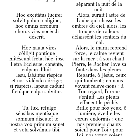
séparant la nuit de la
nuit.
Hoc excitátus lúcifer
Alors, surgit l'astre de
solvit polum calígine;
l'aube qui chasse les
hoc omnis errónum
ombres du ciel, alors, les
chorus vias nocéndi
troupes de rôdeurs
déserit.
délaissent les sentiers du
mal.
Hoc nauta vires
Alors, le marin reprend
cólligit pontíque
force, le calme revient
mitéscunt freta; hoc, ipse
sur la mer ; à son chant,
Petra Ecclésiæ, canénte,
Pierre, le Rocher, lave sa
culpam díluit.
faute dans les pleurs.
Iesu, labántes réspice
Regarde, ô Jésus, ceux
et nos vidéndo córrige;
qui tombent ; en nous
si réspicis, lapsus cadunt
voyant relève-nous : à
fletúque culpa sólvitur.
Ton regard, l'erreur
s'enfuit, Les pleurs
effacent le péché.
Tu, lux, refúlge
Brille pour nos yeux, ô
sénsibus mentísque
lumière, éveille les
somnum díscute; te
cœurs endormis ; que
nostra vox primum sonet
nos premiers chants
et vota solvámus tibi.
soient pour Toi : pour
Toi, nos vœux soient