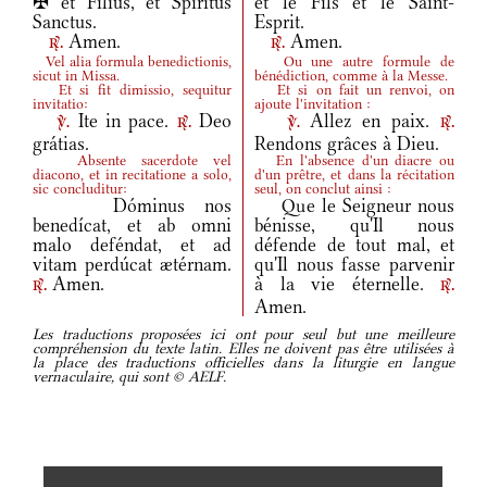
✠ et Fílius, et Spíritus
et le Fils et le Saint-
Sanctus.
Esprit.
Amen.
Amen.
r.
r.
Vel alia formula benedictionis,
Ou une autre formule de
sicut in Missa.
bénédiction, comme à la Messe.
Et si fit dimissio, sequitur
Et si on fait un renvoi, on
invitatio:
ajoute l'invitation :
Ite in pace.
Deo
Allez en paix.
v.
r.
v.
r.
grátias.
Rendons grâces à Dieu.
Absente sacerdote vel
En l'absence d'un diacre ou
diacono, et in recitatione a solo,
d'un prêtre, et dans la récitation
sic concluditur:
seul, on conclut ainsi :
Dóminus nos
Que le Seigneur nous
benedícat, et ab omni
bénisse, qu'Il nous
malo deféndat, et ad
défende de tout mal, et
vitam perdúcat ætérnam.
qu'Il nous fasse parvenir
Amen.
à la vie éternelle.
r.
r.
Amen.
Les traductions proposées ici ont pour seul but une meilleure
compréhension du texte latin. Elles ne doivent pas être utilisées à
la place des traductions officielles dans la liturgie en langue
vernaculaire, qui sont © AELF.