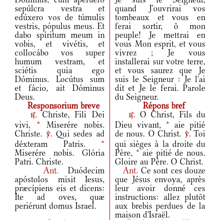
sepúlcra vestra et
quand J'ouvrirai vos
edúxero vos de túmulis
tombeaux et vous en
vestris, pópulus meus. Et
ferai sortir, ô mon
dabo spíritum meum in
peuple! Je mettrai en
vobis, et vivétis, et
vous Mon esprit, et vous
collocábo vos super
vivrez ; Je vous
humum vestram, et
installerai sur votre terre,
sciétis quia ego
et vous saurez que Je
Dóminus. Locútus sum
suis le Seigneur : Je l'ai
et fácio, ait Dóminus
dit et Je le ferai. Parole
Deus.
du Seigneur.
Responsorium breve
Répons bref
Christe, Fili Dei
O Christ, Fils du
r.
r.
vivi,
*
Miserére nobis.
Dieu vivant,
*
aie pitié
Christe.
Qui sedes ad
de nous. O Christ.
Toi
v.
v.
déxteram Patris.
*
qui sièges à la droite du
Miserére nobis. Glória
Père,
*
aie pitié de nous.
Patri. Christe.
Gloire au Père. O Christ.
Ant.
Duódecim
Ant.
Ce sont ces douze
apóstolos misit Iesus,
que Jésus envoya, après
præcípiens eis et dicens:
leur avoir donné ces
Ite ad oves, quæ
instructions: allez plutôt
periérunt domus Israel.
aux brebis perdues de la
maison d'Israël.