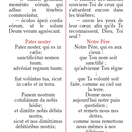
meménto eórum, qui
souviens-Toi de ceux qui
adhuc in ténebris
s'attardent encore dans
commorántur,
les ténèbres;
—
óculos áperi cordis
—
ouvre les yeux de
eórum, ut te solum
leur cœur, afin qu'ils Te
Deum verum agnóscant.
reconnaissent, Dieu, Toi
seul !
Pater noster
Notre Père
Pater noster, qui es in
Notre Père, qui es aux
cælis:
cieux :
sanctificétur nomen
que Ton nom soit
tuum;
sanctifié ;
advéniat regnum tuum;
qu'advienne Ton règne
;
fiat volúntas tua, sicut
que Ta volonté soit
in cælo et in terra.
faite, comme au ciel sur
la terre.
Panem nostrum
Donne-nous
cotidiánum da nobis
aujourd'hui notre pain
hódie;
quotidien ;
et dimítte nobis débita
et remets-nous nos
nostra,
dettes,
sicut et nos dimíttimus
comme nous remettons
debitóribus nostris;
nous-mêmes à nos
débiteurs ;