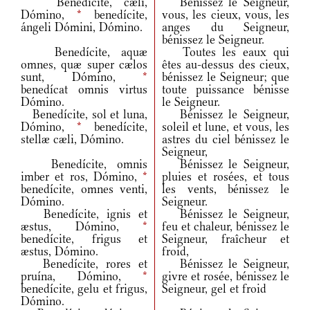
Benedícite, cæli,
Bénissez le Seigneur,
Dómino,
*
benedícite,
vous, les cieux, vous, les
ángeli Dómini, Dómino.
anges du Seigneur,
bénissez le Seigneur.
Benedícite, aquæ
Toutes les eaux qui
omnes, quæ super cælos
êtes au-dessus des cieux,
sunt, Dómino,
*
bénissez le Seigneur; que
benedícat omnis virtus
toute puissance bénisse
Dómino.
le Seigneur.
Benedícite, sol et luna,
Bénissez le Seigneur,
Dómino,
*
benedícite,
soleil et lune, et vous, les
stellæ cæli, Dómino.
astres du ciel bénissez le
Seigneur,
Benedícite, omnis
Bénissez le Seigneur,
imber et ros, Dómino,
*
pluies et rosées, et tous
benedícite, omnes venti,
les vents, bénissez le
Dómino.
Seigneur.
Benedícite, ignis et
Bénissez le Seigneur,
æstus, Dómino,
*
feu et chaleur, bénissez le
benedícite, frigus et
Seigneur, fraîcheur et
æstus, Dómino.
froid,
Benedícite, rores et
Bénissez le Seigneur,
pruína, Dómino,
*
givre et rosée, bénissez le
benedícite, gelu et frigus,
Seigneur, gel et froid
Dómino.