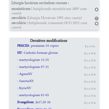
Liturgia horárum secúndum cursum :
monásticum
(Antiphonale monásticum 2009
cum
cantu
)
sæculáris
(Liturgia Horárum 1985
sine cantu)
sæculáris
(Antiphonale romanum OCO 2015
cum
cantu
)
Dernières modifications
PRECES
: perannum 24 vepres
il y a 9 h
HY
: Caelestis formam gloriae
il y a 10 h
: martyrologium 12-25
il y a 13 h
: martyrologium 07-21
il y a 13 h
: AgnusXV
il y a 14 h
: SanctusXV
il y a 14 h
: KyrieXV
il y a 14 h
: martyrologium 01-05
il y a 15 h
Evangelium
: Jn17,20-26
il y a 15 h