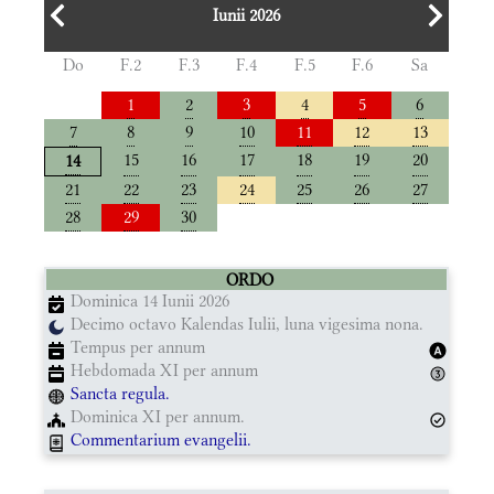
Iunii 2026
Do
F.2
F.3
F.4
F.5
F.6
Sa
1
2
3
4
5
6
7
8
9
10
11
12
13
15
16
17
18
19
20
14
21
22
23
24
25
26
27
28
29
30
ORDO
Dominica 14 Iunii 2026
Decimo octavo Kalendas Iulii, luna vigesima nona.
Tempus per annum
Hebdomada XI per annum
Sancta regula.
Dominica XI per annum.
Commentarium evangelii.