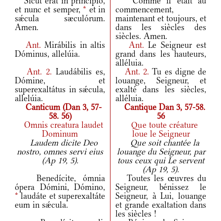
Sicut erat in princípio,
Comme il était au
et nunc et semper,
*
et in
commencement,
sǽcula sæculórum.
maintenant et toujours, et
Amen.
dans les siècles des
siècles. Amen.
Ant.
Mirábilis in altis
Ant.
Le Seigneur est
Dóminus, allelúia.
grand dans les hauteurs,
alléluia.
Ant.
2.
Laudábilis es,
Ant.
2.
Tu es digne de
Dómine, et
louange, Seigneur, et
superexaltátus in sǽcula,
exalté dans les siècles,
allelúia.
alléluia.
Canticum (Dan 3, 57-
Cantique Dan 3, 57-58.
58. 56)
56
Omnis creatura laudet
Que toute créature
Dominum
loue le Seigneur
Laudem dicite Deo
Que soit chantée la
nostro, omnes servi eius
louange du Seigneur, par
(Ap 19, 5).
tous ceux qui Le servent
(Ap 19, 5).
Benedícite, ómnia
Toutes les œuvres du
ópera Dómini, Dómino,
Seigneur, bénissez le
*
laudáte et superexaltáte
Seigneur, à Lui, louange
eum in sǽcula.
et grande exaltation dans
les siècles !