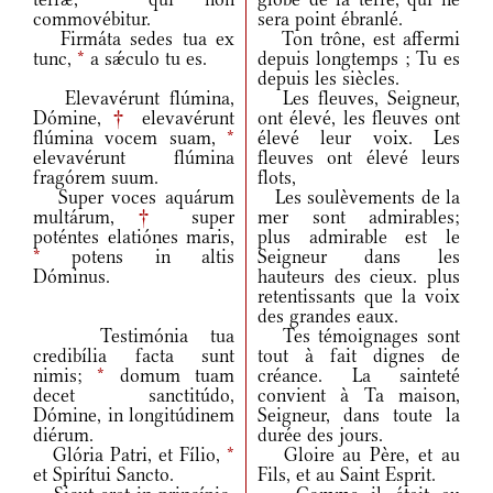
commovébitur.
sera point ébranlé.
Firmáta sedes tua ex
Ton trône, est affermi
tunc,
*
a sǽculo tu es.
depuis longtemps ; Tu es
depuis les siècles.
Elevavérunt flúmina,
Les fleuves, Seigneur,
Dómine,
†
elevavérunt
ont élevé, les fleuves ont
flúmina vocem suam,
*
élevé leur voix. Les
elevavérunt flúmina
fleuves ont élevé leurs
fragórem suum.
flots,
Super voces aquárum
Les soulèvements de la
multárum,
†
super
mer sont admirables;
poténtes elatiónes maris,
plus admirable est le
*
potens in altis
Seigneur dans les
Dóminus.
hauteurs des cieux. plus
retentissants que la voix
des grandes eaux.
Testimónia tua
Tes témoignages sont
credibília facta sunt
tout à fait dignes de
nimis;
*
domum tuam
créance. La sainteté
decet sanctitúdo,
convient à Ta maison,
Dómine, in longitúdinem
Seigneur, dans toute la
diérum.
durée des jours.
Glória Patri, et Fílio,
*
Gloire au Père, et au
et Spirítui Sancto.
Fils, et au Saint Esprit.