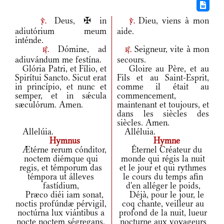
Deus, ✠ in
Dieu, viens à mon
v.
v.
adiutórium meum
aide.
inténde.
Dómine, ad
Seigneur, vite à mon
r.
r.
adiuvándum me festína.
secours.
Glória Patri, et Fílio, et
Gloire au Père, et au
Spirítui Sancto. Sicut erat
Fils et au Saint-Esprit,
in princípio, et nunc et
comme il était au
semper, et in sǽcula
commencement,
sæculórum. Amen.
maintenant et toujours, et
dans les siècles des
siècles. Amen.
Allelúia.
Alléluia.
Hymnus
Hymne
Ætérne rerum cónditor,
Éternel Créateur du
noctem diémque qui
monde qui régis la nuit
regis, et témporum das
et le jour et qui rythmes
témpora ut álleves
le cours du temps afin
fastídium,
d'en alléger le poids,
Præco diéi iam sonat,
Déjà, pour le jour, le
noctis profúndæ pérvigil,
coq chante, veilleur au
noctúrna lux viántibus a
profond de la nuit, lueur
nocte noctem ségregans.
nocturne aux voyageurs