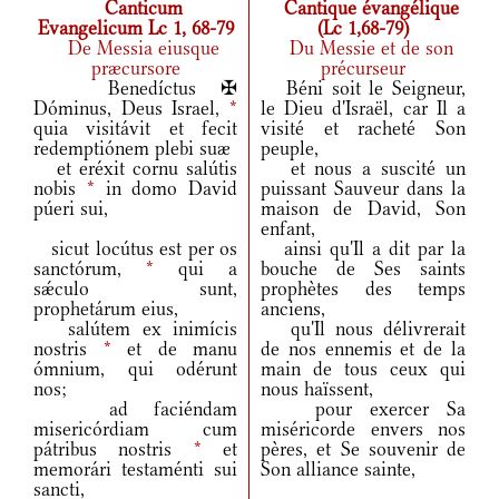
Canticum
Cantique évangélique
Evangelicum Lc 1, 68-79
(Lc 1,68-79)
De Messia eiusque
Du Messie et de son
præcursore
précurseur
Benedíctus ✠
Béni soit le Seigneur,
Dóminus, Deus Israel,
*
le Dieu d'Israël, car Il a
quia visitávit et fecit
visité et racheté Son
redemptiónem plebi suæ
peuple,
et eréxit cornu salútis
et nous a suscité un
nobis
*
in domo David
puissant Sauveur dans la
púeri sui,
maison de David, Son
enfant,
sicut locútus est per os
ainsi qu'Il a dit par la
sanctórum,
*
qui a
bouche de Ses saints
sǽculo sunt,
prophètes des temps
prophetárum eius,
anciens,
salútem ex inimícis
qu'Il nous délivrerait
nostris
*
et de manu
de nos ennemis et de la
ómnium, qui odérunt
main de tous ceux qui
nos;
nous haïssent,
ad faciéndam
pour exercer Sa
misericórdiam cum
miséricorde envers nos
pátribus nostris
*
et
pères, et Se souvenir de
memorári testaménti sui
Son alliance sainte,
sancti,