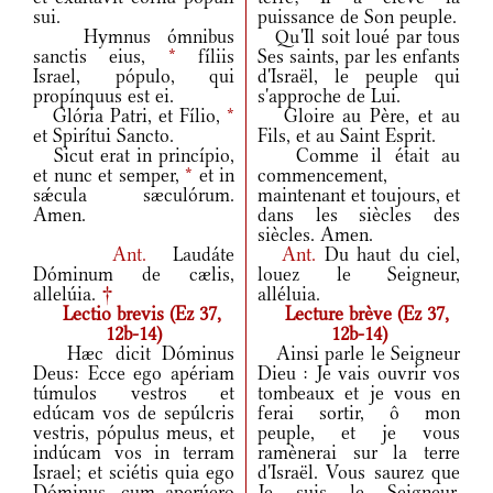
sui.
puissance de Son peuple.
Hymnus ómnibus
Qu'Il soit loué par tous
sanctis eius,
*
fíliis
Ses saints, par les enfants
Israel, pópulo, qui
d'Israël, le peuple qui
propínquus est ei.
s'approche de Lui.
Glória Patri, et Fílio,
*
Gloire au Père, et au
et Spirítui Sancto.
Fils, et au Saint Esprit.
Sicut erat in princípio,
Comme il était au
et nunc et semper,
*
et in
commencement,
sǽcula sæculórum.
maintenant et toujours, et
Amen.
dans les siècles des
siècles. Amen.
Ant.
Laudáte
Ant.
Du haut du ciel,
Dóminum de cælis,
louez le Seigneur,
allelúia.
†
alléluia.
Lectio brevis (Ez 37,
Lecture brève (Ez 37,
12b-14)
12b-14)
Hæc dicit Dóminus
Ainsi parle le Seigneur
Deus: Ecce ego apériam
Dieu : Je vais ouvrir vos
túmulos vestros et
tombeaux et je vous en
edúcam vos de sepúlcris
ferai sortir, ô mon
vestris, pópulus meus, et
peuple, et je vous
indúcam vos in terram
ramènerai sur la terre
Israel; et sciétis quia ego
d'Israël. Vous saurez que
Dóminus, cum aperúero
Je suis le Seigneur,