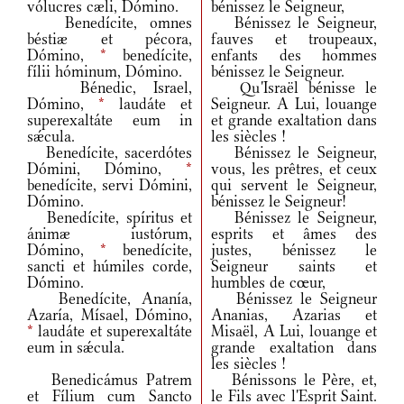
vólucres cæli, Dómino.
bénissez le Seigneur,
Benedícite, omnes
Bénissez le Seigneur,
béstiæ et pécora,
fauves et troupeaux,
Dómino,
*
benedícite,
enfants des hommes
fílii hóminum, Dómino.
bénissez le Seigneur.
Bénedic, Israel,
Qu'Israël bénisse le
Dómino,
*
laudáte et
Seigneur. A Lui, louange
superexaltáte eum in
et grande exaltation dans
sǽcula.
les siècles !
Benedícite, sacerdótes
Bénissez le Seigneur,
Dómini, Dómino,
*
vous, les prêtres, et ceux
benedícite, servi Dómini,
qui servent le Seigneur,
Dómino.
bénissez le Seigneur!
Benedícite, spíritus et
Bénissez le Seigneur,
ánimæ iustórum,
esprits et âmes des
Dómino,
*
benedícite,
justes, bénissez le
sancti et húmiles corde,
Seigneur saints et
Dómino.
humbles de cœur,
Benedícite, Ananía,
Bénissez le Seigneur
Azaría, Mísael, Dómino,
Ananias, Azarias et
*
laudáte et superexaltáte
Misaël, A Lui, louange et
eum in sǽcula.
grande exaltation dans
les siècles !
Benedicámus Patrem
Bénissons le Père, et,
et Fílium cum Sancto
le Fils avec l'Esprit Saint.