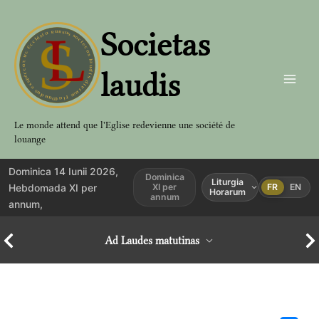
Aller
au
Societas
contenu
laudis
Le monde attend que l'Eglise redevienne une société de
louange
Dominica 14 Iunii 2026,
Dominica
Liturgia
Hebdomada XI per
XI per
FR
EN
Horarum
annum
annum,
Ad Laudes matutinas