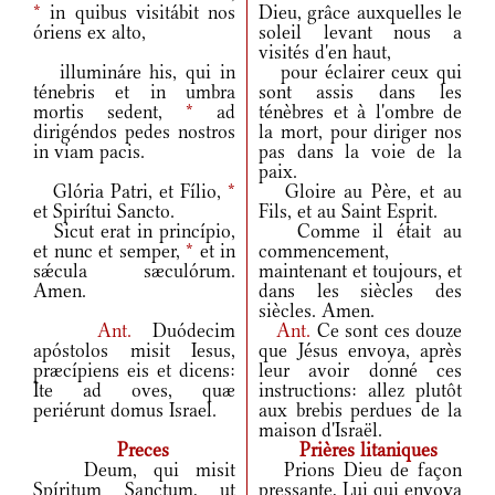
*
in quibus visitábit nos
Dieu, grâce auxquelles le
óriens ex alto,
soleil levant nous a
visités d'en haut,
illumináre his, qui in
pour éclairer ceux qui
ténebris et in umbra
sont assis dans les
mortis sedent,
*
ad
ténèbres et à l'ombre de
dirigéndos pedes nostros
la mort, pour diriger nos
in viam pacis.
pas dans la voie de la
paix.
Glória Patri, et Fílio,
*
Gloire au Père, et au
et Spirítui Sancto.
Fils, et au Saint Esprit.
Sicut erat in princípio,
Comme il était au
et nunc et semper,
*
et in
commencement,
sǽcula sæculórum.
maintenant et toujours, et
Amen.
dans les siècles des
siècles. Amen.
Ant.
Duódecim
Ant.
Ce sont ces douze
apóstolos misit Iesus,
que Jésus envoya, après
præcípiens eis et dicens:
leur avoir donné ces
Ite ad oves, quæ
instructions: allez plutôt
periérunt domus Israel.
aux brebis perdues de la
maison d'Israël.
Preces
Prières litaniques
Deum, qui misit
Prions Dieu de façon
Spíritum Sanctum, ut
pressante, Lui qui envoya