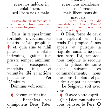
et ne nos indúcas in
et ne nous abandonne
tentatiónem;
pas dans l'épreuve ;
sed líbera nos a malo.
mais libère nous du
mauvais.
Postea dicitur immediate et
Après cela on dit
sine orémus oratio propria, cum
immédiatement et sans "Prions"
conclusione longiore.
l'oraison propre, avec la
conclusion longue.
Deus, in te sperántium
Ô Dieu, force de ceux
fortitúdo, invocatiónibus
qui espèrent en Toi,
nostris adésto propítius,
rends-Toi propice à nos
†
et, quia sine te nihil
appels, et, puisque la
potest mortális
fragilité humaine ne peut
infírmitas, grátiæ tuæ
rien sans Toi, accorde-
præsta semper auxílium,
nous toujours le secours
*
ut, in exsequéndis
de Ta grâce, de sorte
mandátis tuis, et
qu'en suivant Tes
voluntáte tibi et actióne
commandements, nous
placeámus. Per
puissions Te plaire et par
Dóminum.
le désir et par les actions.
Dóminus vobíscum.
Le Seigneur soit avec
vous.
Et cum spíritu tuo.
Et avec votre esprit.
r.
r.
Benedícat vos
Que Dieu tout puissant
omnípotens Deus, Pater,
vous bénisse, le Père, ✠