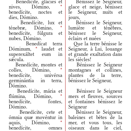
Benedícite, glácies et
Bénissez le Seigneur,
nives, Dómino,
*
glace et neige, bénissez
benedícite, noctes et
le Seigneur, nuits et
dies, Dómino.
jours,
Benedícite, lux et
Bénissez le Seigneur,
ténebræ, Dómino,
*
lumière et ténèbres,
benedícite, fúlgura et
bénissez le Seigneur,
nubes, Dómino.
éclairs et nuées
Benedícat terra
Que la terre bénisse le
Dóminum,
*
laudet et
Seigneur, à Lui, louange
superexáltet eum in
et grande exaltation dans
sǽcula.
les siècles!
Benedícite, montes et
Bénissez le Seigneur
colles, Dómino,
*
montagnes et collines,
benedícite, univérsa
plantes de la terre,
germinántia in terra,
bénissez le Seigneur,
Dómino.
Benedícite, mária et
Bénissez le Seigneur
flúmina, Dómino,
*
mers et fleuves, sources
benedícite, fontes,
et fontaines bénissez le
Dómino.
Seigneur
Benedícite, cete et
Bénissez le Seigneur,
ómnia quæ movéntur in
baleines et bêtes de la
aquis, Dómino,
*
mer, et vous tous, les
benedícite, omnes
oiseaux dans le ciel,