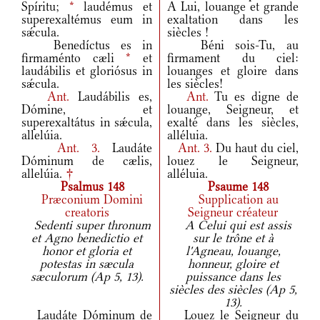
Spíritu;
*
laudémus et
A Lui, louange et grande
superexaltémus eum in
exaltation dans les
sǽcula.
siècles !
Benedíctus es in
Béni sois-Tu, au
firmaménto cæli
*
et
firmament du ciel:
laudábilis et gloriósus in
louanges et gloire dans
sǽcula.
les siècles!
Ant.
Laudábilis es,
Ant.
Tu es digne de
Dómine, et
louange, Seigneur, et
superexaltátus in sǽcula,
exalté dans les siècles,
allelúia.
alléluia.
Ant.
3.
Laudáte
Ant.
3.
Du haut du ciel,
Dóminum de cælis,
louez le Seigneur,
allelúia.
†
alléluia.
Psalmus 148
Psaume 148
Præconium Domini
Supplication au
creatoris
Seigneur créateur
Sedenti super thronum
A Celui qui est assis
et Agno benedictio et
sur le trône et à
honor et gloria et
l'Agneau, louange,
potestas in sæcula
honneur, gloire et
sæculorum (Ap 5, 13).
puissance dans les
siècles des siècles (Ap 5,
13).
Laudáte Dóminum de
Louez le Seigneur du