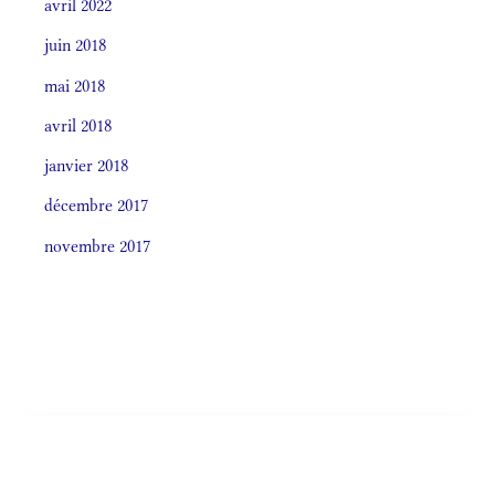
avril 2022
juin 2018
mai 2018
avril 2018
janvier 2018
décembre 2017
novembre 2017
Societas laudis 2026
LITURGIA HORÁRUM SECÚNDUM CURSUM