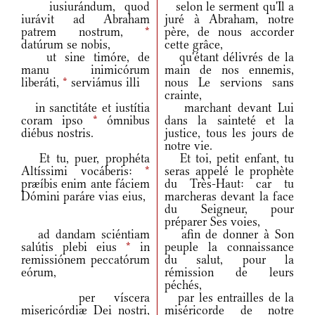
iusiurándum, quod
selon le serment qu'Il a
iurávit ad Abraham
juré à Abraham, notre
patrem nostrum,
*
père, de nous accorder
datúrum se nobis,
cette grâce,
ut sine timóre, de
qu'étant délivrés de la
manu inimicórum
main de nos ennemis,
liberáti,
*
serviámus illi
nous Le servions sans
crainte,
in sanctitáte et iustítia
marchant devant Lui
coram ipso
*
ómnibus
dans la sainteté et la
diébus nostris.
justice, tous les jours de
notre vie.
Et tu, puer, prophéta
Et toi, petit enfant, tu
Altíssimi vocáberis:
*
seras appelé le prophète
præíbis enim ante fáciem
du Très-Haut: car tu
Dómini paráre vias eius,
marcheras devant la face
du Seigneur, pour
préparer Ses voies,
ad dandam sciéntiam
afin de donner à Son
salútis plebi eius
*
in
peuple la connaissance
remissiónem peccatórum
du salut, pour la
eórum,
rémission de leurs
péchés,
per víscera
par les entrailles de la
misericórdiæ Dei nostri,
miséricorde de notre