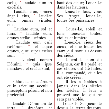
cælis,
*
laudáte eum in
haut des cieux; Louez-Le
excélsis.
dans les hauteurs.
Laudáte eum, omnes
Louez-Le tous, vous
ángeli eius,
*
laudáte
Ses Anges, louez-Le,
eum, omnes virtútes
toutes Ses puissances.
eius.
Laudáte eum, sol et
Louez-Le, soleil et
luna,
*
laudáte eum,
lune, louez-Le toutes,
omnes stellæ lucéntes.
étoiles et lumière.
Laudáte eum, cæli
Louez-Le, cieux des
cælórum,
*
et aquæ
cieux, et que toutes les
omnes, quæ super cælos
eaux qui sont au-dessus
sunt.
des cieux
Laudent nomen
louent le nom du
Dómini,
*
quia ipse
Seigneur, car Il a parlé, et
mandávit, et creáta sunt;
ces choses ont été faites,
Il a commandé, et elles
ont été créées ;
státuit ea in ætérnum
Il les a établies à
et in sǽculum sǽculi
*
jamais dans les siècles
præcéptum pósuit, et non
des siècles; Il leur a
præteríbit.
prescrit une loi qui ne
sera pas violée.
Laudáte Dóminum de
Louez le Seigneur de
terra,
*
dracónes et
dessus la terre: dragons,