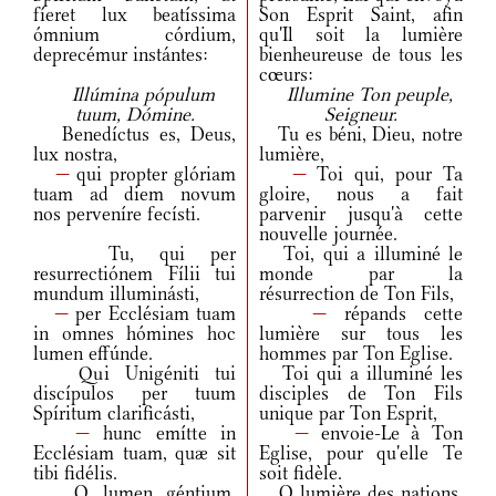
fíeret lux beatíssima
Son Esprit Saint, afin
ómnium córdium,
qu'Il soit la lumière
deprecémur instántes:
bienheureuse de tous les
cœurs:
Illúmina pópulum
Illumine Ton peuple,
tuum, Dómine.
Seigneur.
Benedíctus es, Deus,
Tu es béni, Dieu, notre
lux nostra,
lumière,
—
qui propter glóriam
—
Toi qui, pour Ta
tuam ad diem novum
gloire, nous a fait
nos perveníre fecísti.
parvenir jusqu'à cette
nouvelle journée.
Tu, qui per
Toi, qui a illuminé le
resurrectiónem Fílii tui
monde par la
mundum illuminásti,
résurrection de Ton Fils,
—
per Ecclésiam tuam
—
répands cette
in omnes hómines hoc
lumière sur tous les
lumen effúnde.
hommes par Ton Eglise.
Qui Unigéniti tui
Toi qui a illuminé les
discípulos per tuum
disciples de Ton Fils
Spíritum clarificásti,
unique par Ton Esprit,
—
hunc emítte in
—
envoie-Le à Ton
Ecclésiam tuam, quæ sit
Eglise, pour qu'elle Te
tibi fidélis.
soit fidèle.
O lumen géntium,
O lumière des nations,