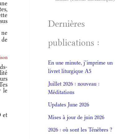
une
es,
ette
sus
Dernières
s ne
s de
publications :
ison
En une minute, j’imprime un
ds-
livret liturgique A5
ité
urs
Juillet 2026 : nouveau :
Tes
 le
Méditations
Updates June 2026
 et
Mises à jour de juin 2026
2026 : où sont les Ténèbres ?