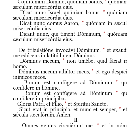
Confitémini Dómino, quóniam bonus,
*
quóniam
sæculum misericórdia eius.
Dicat nunc Israel, quóniam bonus,
*
quóniam
sæculum misericórdia eius.
Dicat nunc domus Aaron,
*
quóniam in sæcu
misericórdia eius.
Dicant nunc, qui timent Dóminum,
*
quóniam
sæculum misericórdia eius.
De tribulatióne invocávi Dóminum,
*
et exaudí
me edúcens in latitúdinem Dóminus.
Dóminus mecum,
*
non timébo, quid fáciat m
homo.
Dóminus mecum adiútor meus,
*
et ego despíc
inimícos meos.
Bonum est confúgere ad Dóminum
*
qu
confídere in hómine.
Bonum est confúgere ad Dóminum
*
qu
confídere in princípibus.
Glória Patri, et Fílio,
*
et Spirítui Sancto.
Sicut erat in princípio, et nunc et semper,
*
et
sǽcula sæculórum. Amen.
II
Omnes gentes circuiérunt me,
*
et in nóm