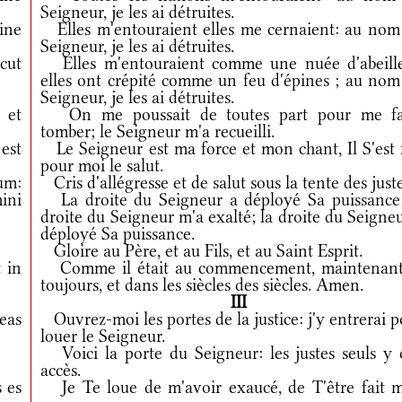
Seigneur, je les ai détruites.
ine
Elles m'entouraient elles me cernaient: au nom
Seigneur, je les ai détruites.
icut
Elles m'entouraient comme une nuée d'abeille
elles ont crépité comme un feu d'épines ; au nom
Seigneur, je les ai détruites.
et
On me poussait de toutes part pour me fa
tomber; le Seigneur m'a recueilli.
 est
Le Seigneur est ma force et mon chant, Il S'est f
pour moi le salut.
um:
Cris d'allégresse et de salut sous la tente des juste
ini
La droite du Seigneur a déployé Sa puissance;
droite du Seigneur m'a exalté; la droite du Seigne
déployé Sa puissance.
Gloire au Père, et au Fils, et au Saint Esprit.
 in
Comme il était au commencement, maintenant
toujours, et dans les siècles des siècles. Amen.
III
eas
Ouvrez-moi les portes de la justice: j'y entrerai 
louer le Seigneur.
Voici la porte du Seigneur: les justes seuls y 
accès.
s es
Je Te loue de m'avoir exaucé, de T'être fait 