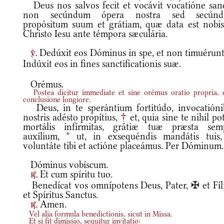
Deus nos salvos fecit et vocávit vocatióne sanc
non secúndum ópera nostra sed secún
propósitum suum et grátiam, quæ data est nobis
Christo Iesu ante témpora sæculária.
Dedúxit eos Dóminus in spe, et non timuérun
v.
Indúxit eos in fines sanctificationis suæ.
Orémus.
Postea dicitur immediate et sine orémus oratio propria,
conclusione longiore.
Deus, in te sperántium fortitúdo, invocatióni
nostris adésto propítius,
†
et, quia sine te nihil po
mortális infírmitas, grátiæ tuæ præsta sem
auxílium,
*
ut, in exsequéndis mandátis tuis,
voluntáte tibi et actióne placeámus. Per Dóminum.
Dóminus vobíscum.
Et cum spíritu tuo.
r.
Benedícat vos omnípotens Deus, Pater, ✠ et Fíli
et Spíritus Sanctus.
Amen.
r.
Vel alia formula benedictionis, sicut in Missa.
Et si fit dimissio, sequitur invitatio: