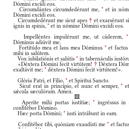
Dómini excídi eos.
Circumdántes circumdedérunt me,
*
et in nóm
Dómini excídi eos.
Circumdedérunt me sicut apes
†
et exarsérunt s
ignis in spinis,
*
et in nómine Dómini excídi eos.
Impelléntes impulérunt me, ut cáderem,
*
Dóminus adiúvit me.
Fortitúdo mea et laus mea Dóminus
*
et factus
mihi in salútem.
Vox iubilatiónis et salútis
*
in tabernáculis iustór
«Déxtera Dómini fecit virtútem!
†
Déxtera Dóm
exaltávit me;
*
déxtera Dómini fecit virtútem!».
Glória Patri, et Fílio,
*
et Spirítui Sancto.
Sicut erat in princípio, et nunc et semper,
*
et
sǽcula sæculórum. Amen.
III
Aperíte mihi portas iustítiæ;
*
ingréssus in 
confitébor Dómino.
Hæc porta Dómini;
*
iusti intrábunt in eam.
Confitébor tibi, quóniam exaudísti me
*
et factu