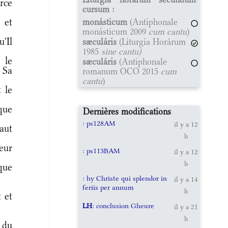
rce
cursum :
 et
monásticum
(Antiphonale
monásticum 2009
cum cantu
)
'Il
sæculáris
(Liturgia Horárum
1985
sine cantu)
 le
sæculáris
(Antiphonale
t Sa
romanum OCO 2015
cum
cantu
)
 le
que
Dernières modifications
: ps128AM
il y a 12
aut
h
eur
: ps113BAM
il y a 12
h
que
: hy Christe qui splendor in
il y a 14
feriis per annum
h
 et
LH
: conclusion Gheure
il y a 21
h
 du