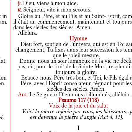
Dieu, viens à mon aide.
v.
Seigneur, vite à mon secours.
r.
t in
Gloire au Père, et au Fils et au Saint-Esprit, co
rum.
il était au commencement, maintenant et toujours,
dans les siècles des siècles. Amen.
Alléluia.
Hymne
Dieu fort, soutien de l'univers, qui est en Toi sa
changement, Tu fixes dans leur succession les te
que le soleil mesure.
at,
Donne-nous un soir lumineux où la vie ne décl
.
pas, où, pour le fruit de la Sainte Mort, resplendi
toujours la gloire.
cum
Exauce-nous, Père très bon, et Toi, le Fils égal 
en.
Père, avec l'Esprit consolateur, régnant pour les
siècles des siècles. Amen.
Ant.
Le Seigneur Dieu nous a illuminés, alléluia.
Psaume 117 (118)
Voix de la joie et du salut
Voici la pierre rejetée par vous, les bâtisseurs, q
4,
est devenue la pierre d'angle (Act 4, 11).
I