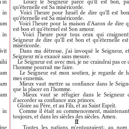
 in
Louez le Seigneur parce qu'Il est bon, pa
qu'éternelle est Sa miséricorde.
 in
Voici l'heure pour Israël de dire qu'Il est bon
qu'éternelle est Sa miséricorde.
lum
Voici l'heure pour la maison d'Aaron de dire qu
est bon et qu'éternel est Son amour.
 in
Voici l'heure pour tous ceux qui craignent
Seigneur de dire qu'Il est bon et qu'éternelle es
miséricorde.
vit
Dans ma détresse, j'ai invoqué le Seigneur, et
Seigneur m'a exaucé sans mesure.
ihi
Le Seigneur est avec moi, je ne craindrai pas ce 
l'homme pourrait me faire.
iam
Le Seigneur est mon soutien, je regarde de h
mes ennemis.
am
Mieux vaut mettre sa confiance dans le Seign
que la placer en l'homme.
am
Mieux vaut se réfugier dans le Seigneur 
d'accorder sa confiance aux princes.
Gloire au Père, et au Fils, et au Saint Esprit.
 in
Comme il était au commencement, maintenant
toujours, et dans les siècles des siècles. Amen.
II
ine
Toutes les nations m'entouraient: au nom