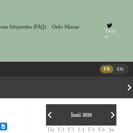
ions fréquentes (FAQ)
Ordo Missae
Twitt
er
FR
EN
Iunii 2026
Do
F.2
F.3
F.4
F.5
F.6
Sa