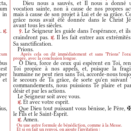
ta,
Dieu nous a sauvés, et Il nous a donné 
dum
vocation sainte, non à cause de nos propres act
 in
mais à cause de son projet à Lui et de sa grâce. C
grâce nous avait été donnée dans le Christ Jé
avant tous les siècles.
t.
Le Seigneur les guide dans l'espérance, et il
r.
v.
craindront pas.
Il les fait entrer aux extrémité
r.
Sa sanctification.
Prions.
 cum
Après cela on dit immédiatement et sans "Prions" l'ora
propre, avec la conclusion longue.
bus
Ô Dieu, force de ceux qui espèrent en Toi, ren
test
Toi propice à nos appels, et, puisque la fragil
per
humaine ne peut rien sans Toi, accorde-nous toujo
 et
le secours de Ta grâce, de sorte qu'en suivant 
commandements, nous puissions Te plaire et par
désir et par les actions.
Le Seigneur soit avec vous.
Et avec votre esprit.
r.
us,
Que Dieu tout puissant vous bénisse, le Père, ✠
le Fils et le Saint-Esprit.
Amen.
r.
Ou une autre formule de bénédiction, comme à la Messe.
Et si on fait un renvoi, on ajoute l'invitation :