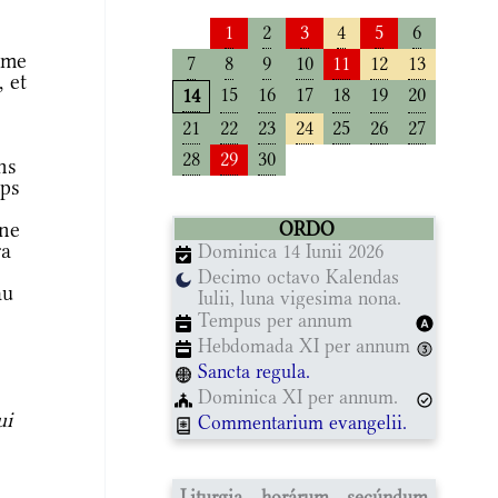
1
2
3
4
5
6
mme
7
8
9
10
11
12
13
 et
15
16
17
18
19
20
14
21
22
23
24
25
26
27
28
29
30
ns
mps
ine
ORDO
ra
Dominica 14 Iunii 2026
Decimo octavo Kalendas
au
Iulii, luna vigesima nona.
Tempus per annum
Hebdomada XI per annum
Sancta regula.
Dominica XI per annum.
ui
Commentarium evangelii.
Liturgia horárum secúndum