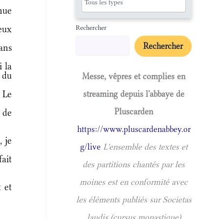
nue
Rechercher
eux
Rechercher
dans
 la
 du
Messe, vêpres et complies en
 Le
streaming depuis l'abbaye de
Pluscarden
 de
https://www.pluscardenabbey.or
 je
g/live
L'ensemble des textes et
ait
des partitions chantés par les
moines est en conformité avec
 et
les éléments publiés sur Societas
laudis (cursus monastique)