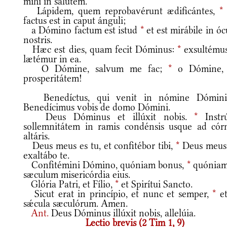
mihi in salútem.
Lápidem, quem reprobavérunt ædificántes,
*
factus est in caput ánguli;
a Dómino factum est istud
*
et est mirábile in óc
nostris.
Hæc est dies, quam fecit Dóminus:
*
exsultémus
lætémur in ea.
O Dómine, salvum me fac;
*
o Dómine,
prosperitátem!
Benedíctus, qui venit in nómine Dómin
Benedícimus vobis de domo Dómini.
Deus Dóminus et illúxit nobis.
*
Instrú
sollemnitátem in ramis condénsis usque ad cór
altáris.
Deus meus es tu, et confitébor tibi,
*
Deus meus,
exaltábo te.
Confitémini Dómino, quóniam bonus,
*
quóniam
sæculum misericórdia eius.
Glória Patri, et Fílio,
*
et Spirítui Sancto.
Sicut erat in princípio, et nunc et semper,
*
et
sǽcula sæculórum. Amen.
Ant.
Deus Dóminus illúxit nobis, allelúia.
Lectio brevis (2 Tim 1, 9)