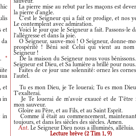
sauveur.
hic
La pierre mise au rebut par les maçons est deve
la pierre d'angle.
ulis
C'est le Seigneur qui a fait ce prodige, et nos y
Le contemplent avec admiration.
 et
Voici le jour que le Seigneur a fait. Passons-le 
l'allégresse et dans la joie.
 da
O Seigneur, sauve-moi ! O Seigneur, donne-moi
prospérité ! Béni soit Celui qui vient au nom
Seigneur !
i.
*
De la maison du Seigneur nous vous bénissons.
Seigneur est Dieu, et Sa lumière a brillé pour nous.
ite
Faites de ce jour une solennité: ornez les cornes
nua
l'autel.
 et
Tu es mon Dieu, je Te louerai; Tu es mon Dieu,
T'exalterai.
 in
Je Te louerai de m'avoir exaucé et de T'être f
mon sauveur.
Gloire au Père, et au Fils, et au Saint Esprit.
 in
Comme il était au commencement, maintenant
toujours, et dans les siècles des siècles. Amen.
Ant.
Le Seigneur Dieu nous a illuminés, alléluia.
Lecture brève (2 Tim 1, 9)