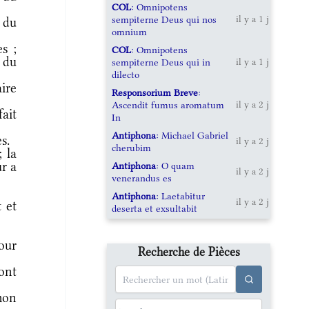
COL
: Omnipotens
sempiterne Deus qui nos
il y a 1 j
 du
omnium
s ;
COL
: Omnipotens
 du
sempiterne Deus qui in
il y a 1 j
dilecto
ire
Responsorium Breve
:
Ascendit fumus aromatum
il y a 2 j
ait
In
Antiphona
: Michael Gabriel
s.
il y a 2 j
cherubim
 la
ur a
Antiphona
: O quam
il y a 2 j
venerandus es
Antiphona
: Laetabitur
il y a 2 j
 et
deserta et exsultabit
pour
Recherche de Pièces
ont
mon