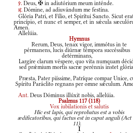
Deus, ✠ in adiutórium meum inténde.
v.
Dómine, ad adiuvándum me festína.
r.
Glória Patri, et Fílio, et Spirítui Sancto. Sicut era
princípio, et nunc et semper, et in sǽcula sæculó
Amen.
Allelúia.
Hymnus
Rerum, Deus, tenax vigor, immótus in te
pérmanens, lucis diúrnæ témpora succéssibus
detérminans,
Largíre clarum véspere, quo vita numquam décid
sed prǽmium mortis sacræ perénnis instet glória
Præsta, Pater piíssime, Patríque compar Unice, 
Spíritu Paráclito regnans per omne sǽculum. Am
Ant.
Deus Dóminus illúxit nobis, allelúia.
Psalmus 117 (118)
Vox iubilationis et salutis
Hic est lapis, qui reprobatus est a vobis
ædificatoribus, qui factus est in caput anguli (Act 
11).
I