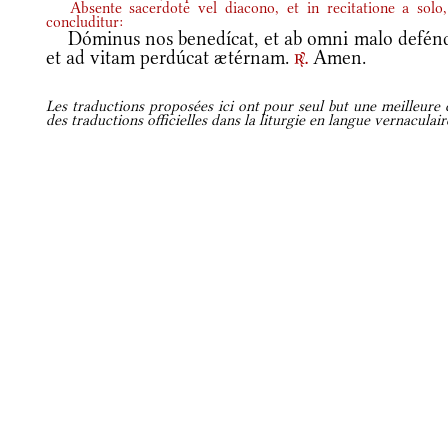
Absente sacerdote vel diacono, et in recitatione a solo,
concluditur:
Dóminus nos benedícat, et ab omni malo defénd
et ad vitam perdúcat ætérnam.
Amen.
r.
Les traductions proposées ici ont pour seul but une meilleure c
des traductions officielles dans la liturgie en langue vernaculai