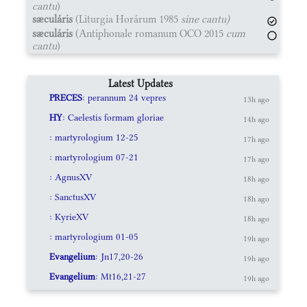
cantu
)
sæculáris
(Liturgia Horárum 1985
sine cantu)
sæculáris
(Antiphonale romanum OCO 2015
cum
cantu
)
Latest Updates
PRECES
: perannum 24 vepres
13h ago
HY
: Caelestis formam gloriae
14h ago
: martyrologium 12-25
17h ago
: martyrologium 07-21
17h ago
: AgnusXV
18h ago
: SanctusXV
18h ago
: KyrieXV
18h ago
: martyrologium 01-05
19h ago
Evangelium
: Jn17,20-26
19h ago
Evangelium
: Mt16,21-27
19h ago