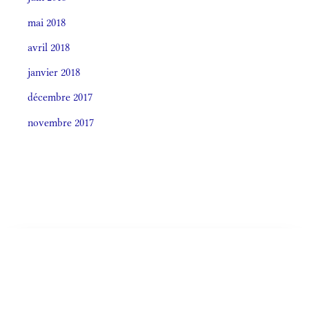
mai 2018
avril 2018
janvier 2018
décembre 2017
novembre 2017
Societas laudis 2026
LITURGIA HORÁRUM SECÚNDUM CURSUM
Monásticum (Antiphonale 2009)
OFFÍCIA LITURGICA DIÉI