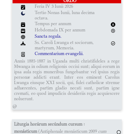
ORDO
Feria IV 3 Iunii 2026
Tertio Nonas Iunii, luna decima
octava.
Tempus per annum
Hebdomada IX per annum
Sancta regula.
Ss. Caroli Lwanga et sociorum,
martyrum, Memoria.
Commentarium evangelii.
Annis 1885-1887 in Uganda multi christifideles a rege
Mwanga in odium religionis occisi sunt; aliqui eorum in
ipsa aula regis muneribus fungebantur vel ipsius regis
personæ addicti erant. Inter eos eminent Carolus
Lwanga eiusque XXI socii, qui, fidei catholicæ strenue
adhærentes, partim gladio necati sunt, partim igne
cremati, eo quod impudicis desideriis regis acquiescere
noluerunt.
@
Liturgia horárum secúndum cursum :
monásticum
(Antiphonale monásticum 2009
cum