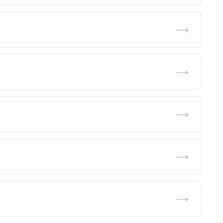
→
→
→
→
→