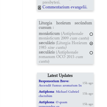
presbyteri.
Commentarium evangelii.
Liturgia horárum secúndum
cursum :
monásticum
(Antiphonale
monásticum 2009
cum cantu
)
sæculáris
(Liturgia Horárum
1985
sine cantu)
sæculáris
(Antiphonale
romanum OCO 2015
cum
cantu
)
Latest Updates
Responsorium Breve
:
15h ago
Ascendit fumus aromatum In
Antiphona
: Michael Gabriel
15h ago
cherubim
Antiphona
: O quam
15h ago
venerandus es