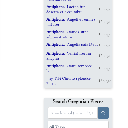
Antiphona
: Laetabitur
15h ago
deserta et exsultabit
Antiphona
: Angeli et omnes
15h ago
virtutes
Antiphona
: Omnes sunt
15h ago
administratorii
Antiphona
: Angelis suis Deus
15h ago
Antiphona
: Veniat iterum
15h ago
angelus
Antiphona
: Omni tempore
16h ago
benedic
: hy Tibi Christe splendor
16h ago
Patris
Search Gregorian Pieces