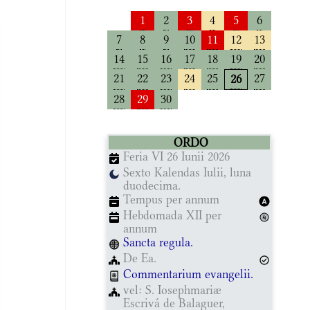
1
2
3
4
5
6
7
8
9
10
11
12
13
14
15
16
17
18
19
20
21
22
23
24
25
27
26
28
29
30
ORDO
Feria VI 26 Iunii 2026
Sexto Kalendas Iulii, luna
duodecima.
Tempus per annum
Hebdomada XII per
annum
Sancta regula.
De Ea.
Commentarium evangelii.
vel: S. Iosephmariæ
Escrivá de Balaguer,