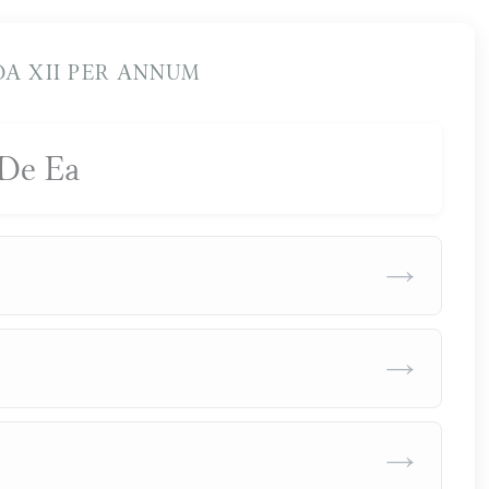
A XII PER ANNUM
De Ea
→
→
→