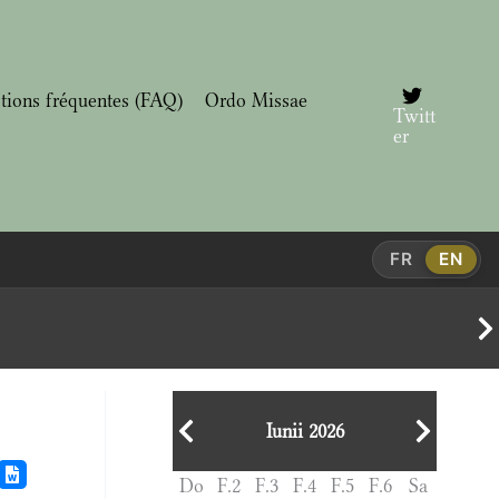
tions fréquentes (FAQ)
Ordo Missae
Twitt
er
FR
EN
Iunii 2026
Do
F.2
F.3
F.4
F.5
F.6
Sa