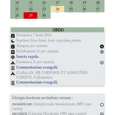
14
15
16
17
18
19
20
21
22
23
24
25
26
27
28
29
30
ORDO
Dominica 7 Iunii 2026
Septimo Idus Iunii, luna vigesima prima.
Tempus per annum
Hebdomada X per annum
Sancta regula.
Dominica X per annum.
Commentarium evangelii.
(Gallia) SS. MI CORPORIS ET SANGUINIS
CHRISTI, Sollemnitas.
Commentarium evangelii.
Liturgia horárum secúndum cursum :
monásticum
(Antiphonale monásticum 2009
cum
cantu
)
sæculáris
(Liturgia Horárum 1985
sine cantu)