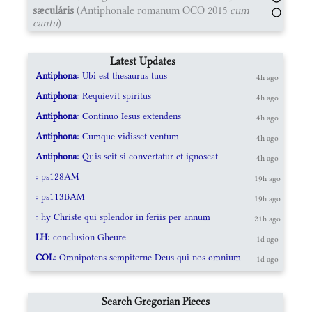
sæculáris
(Antiphonale romanum OCO 2015
cum
cantu
)
Latest Updates
Antiphona
: Ubi est thesaurus tuus
4h ago
Antiphona
: Requievit spiritus
4h ago
Antiphona
: Continuo Iesus extendens
4h ago
Antiphona
: Cumque vidisset ventum
4h ago
Antiphona
: Quis scit si convertatur et ignoscat
4h ago
: ps128AM
19h ago
: ps113BAM
19h ago
: hy Christe qui splendor in feriis per annum
21h ago
LH
: conclusion Gheure
1d ago
COL
: Omnipotens sempiterne Deus qui nos omnium
1d ago
Search Gregorian Pieces