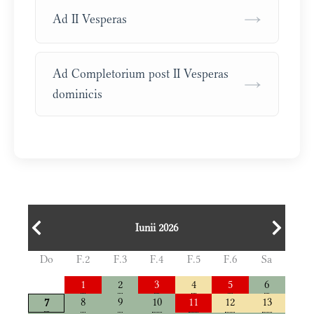
→
Ad II Vesperas
Ad Completorium post II Vesperas
→
dominicis
Iunii 2026
Do
F.2
F.3
F.4
F.5
F.6
Sa
1
2
3
4
5
6
8
9
10
11
12
13
7