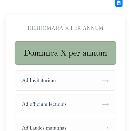
HEBDOMADA X PER ANNUM
Dominica X per annum
→
Ad Invitatorium
→
Ad officium lectionis
→
Ad Laudes matutinas