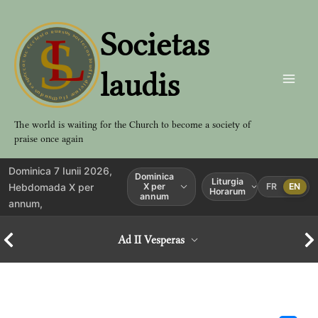
Aller
au
Societas
contenu
laudis
The world is waiting for the Church to become a society of
praise once again
Dominica 7 Iunii 2026,
Dominica
Liturgia
Hebdomada X per
X per
FR
EN
Horarum
annum
annum,
Ad II Vesperas