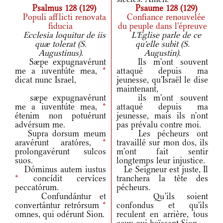
Psalmus 128 (129)
Psaume 128 (129)
Populi afflicti renovata
Confiance renouvelée
fiducia
du peuple dans l'épreuve
Ecclesia loquitur de iis
L'Eglise parle de ce
quæ tolerat (S.
qu'elle subit (S.
Augustinus).
Augustin).
Sæpe expugnavérunt
Ils m'ont souvent
me a iuventúte mea,
*
attaqué depuis ma
dicat nunc Israel,
jeunesse, qu'Israël le dise
maintenant,
sæpe expugnavérunt
ils m'ont souvent
me a iuventúte mea,
*
attaqué depuis ma
étenim non potuérunt
jeunesse, mais ils n'ont
advérsum me.
pas prévalu contre moi.
Supra dorsum meum
Les pécheurs ont
aravérunt aratóres,
*
travaillé sur mon dos, ils
prolongavérunt sulcos
m'ont fait sentir
suos.
longtemps leur injustice.
Dóminus autem iustus
Le Seigneur est juste, Il
*
concídit cervíces
tranchera la tête des
peccatórum.
pécheurs.
Confundántur et
Qu'ils soient
convertántur retrórsum
*
confondus et qu'ils
omnes, qui odérunt Sion.
reculent en arrière, tous