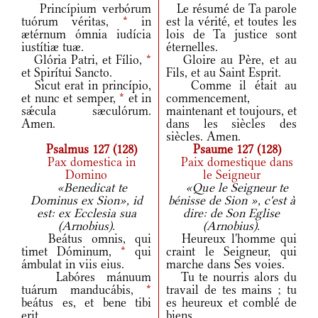
Princípium verbórum
Le résumé de Ta parole
tuórum véritas,
*
in
est la vérité, et toutes les
ætérnum ómnia iudícia
lois de Ta justice sont
iustítiæ tuæ.
éternelles.
Glória Patri, et Fílio,
*
Gloire au Père, et au
et Spirítui Sancto.
Fils, et au Saint Esprit.
Sicut erat in princípio,
Comme il était au
et nunc et semper,
*
et in
commencement,
sǽcula sæculórum.
maintenant et toujours, et
Amen.
dans les siècles des
siècles. Amen.
Psalmus 127 (128)
Psaume 127 (128)
Pax domestica in
Paix domestique dans
Domino
le Seigneur
«Benedicat te
«Que le Seigneur te
Dominus ex Sion», id
bénisse de Sion », c'est à
est: ex Ecclesia sua
dire: de Son Eglise
(Arnobius).
(Arnobius).
Beátus omnis, qui
Heureux l'homme qui
timet Dóminum,
*
qui
craint le Seigneur, qui
ámbulat in viis eius.
marche dans Ses voies.
Labóres mánuum
Tu te nourris alors du
tuárum manducábis,
*
travail de tes mains ; tu
beátus es, et bene tibi
es heureux et comblé de
erit.
biens.