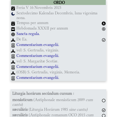
ORDO
Feria V 16 Novembris 2023
Sextodecimo Kalendas Decembris, luna vigesima
nona.
Tempus per annum
Hebdomada XXXII per annum
Sancta regula.
De Ea.
Commentarium evangelii.
vel: S. Gertrudis, virginis.
Commentarium evangelii.
vel: S. Margaritæ Scotiæ.
Commentarium evangelii.
(OSB) S. Gertrudis, virginis, Memoria.
Commentarium evangelii.
Liturgia horárum secúndum cursum :
monásticum
(Antiphonale monásticum 2009
cum
cantu
)
sæculáris
(Liturgia Horárum 1985
sine cantu)
sæculáris
(Antiphonale romanum OCO 2015
cum