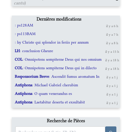
cantu
)
Dernières modifications
: ps128AM
il y a 6 h
: ps113BAM
il y a 7 h
: hy Christe qui splendor in feriis per annum
il y a 8 h
LH
: conclusion Gheure
il y a 15 h
COL
: Omnipotens sempiterne Deus qui nos omnium
il y a 18 h
COL
: Omnipotens sempiterne Deus qui in dilecto
il y a 18 h
Responsorium Breve
: Ascendit fumus aromatum In
il y a 1 j
Antiphona
: Michael Gabriel cherubim
il y a 1 j
Antiphona
: O quam venerandus es
il y a 1 j
Antiphona
: Laetabitur deserta et exsultabit
il y a 1 j
Recherche de Pièces