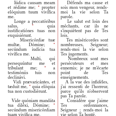
Iúdica causam meam
Défends ma cause et
et rédime me;
*
propter
sois mon vengeur, rends-
elóquium tuum vivífica
moi la vie selon Ta
me.
parole.
Longe a peccatóribus
Le salut est loin des
salus,
*
quia
méchants, car ils ne
iustificatiónes tuas non
s'inquiètent pas de Tes
exquisiérunt.
lois.
Misericórdiæ tuæ
Tes miséricordes sont
multæ, Dómine;
*
nombreuses, Seigneur;
secúndum iudícia tua
rends-moi la vie selon
vivífica me.
Tes jugements.
Multi, qui
Nombreux sont mes
persequúntur me et
persécuteurs et mes
tríbulant me;
*
a
ennemis; je ne m'écarte
testimóniis tuis non
point de Tes
declinávi.
enseignements.
Vidi prævaricántes, et
A la vue des infidèles,
tæduit me,
*
quia elóquia
j'ai ressenti de l'horreur,
tua non custodiérunt.
parce qu'ils n'observent
pas Ta parole.
Vide quóniam mandáta
Considère que j'aime
tua diléxi, Dómine;
*
Tes ordonnances,
secúndum misericórdiam
Seigneur ; rends-moi la
tuam vivífica me.
vie selon Ta bonté.