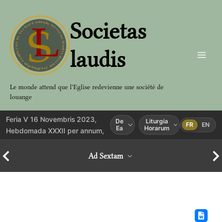
Aller
au
Societas
contenu
laudis
Le monde attend que l'Eglise redevienne une société de
louange
Feria V 16 Novembris 2023,
De
Liturgia
FR
EN
Ea
Horarum
Hebdomada XXXII per annum,
Ad Sextam