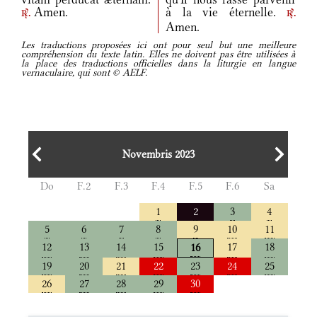
Amen.
à la vie éternelle.
r.
r.
Amen.
Les traductions proposées ici ont pour seul but une meilleure
compréhension du texte latin. Elles ne doivent pas être utilisées à
la place des traductions officielles dans la liturgie en langue
vernaculaire, qui sont © AELF.
Novembris 2023
Do
F.2
F.3
F.4
F.5
F.6
Sa
1
2
3
4
5
6
7
8
9
10
11
12
13
14
15
17
18
16
19
20
21
22
23
24
25
26
27
28
29
30