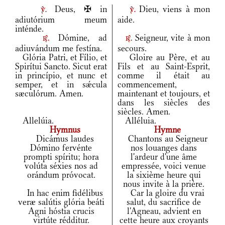
Deus, ✠ in
Dieu, viens à mon
v.
v.
adiutórium meum
aide.
inténde.
Dómine, ad
Seigneur, vite à mon
r.
r.
adiuvándum me festína.
secours.
Glória Patri, et Fílio, et
Gloire au Père, et au
Spirítui Sancto. Sicut erat
Fils et au Saint-Esprit,
in princípio, et nunc et
comme il était au
semper, et in sǽcula
commencement,
sæculórum. Amen.
maintenant et toujours, et
dans les siècles des
siècles. Amen.
Allelúia.
Alléluia.
Hymnus
Hymne
Dicámus laudes
Chantons au Seigneur
Dómino fervénte
nos louanges dans
prompti spíritu; hora
l'ardeur d'une âme
volúta séxies nos ad
empressée, voici venue
orándum próvocat.
la sixième heure qui
nous invite à la prière.
In hac enim fidélibus
Car la gloire du vrai
veræ salútis glória beáti
salut, du sacrifice de
Agni hóstia crucis
l'Agneau, advient en
virtúte rédditur.
cette heure aux croyants