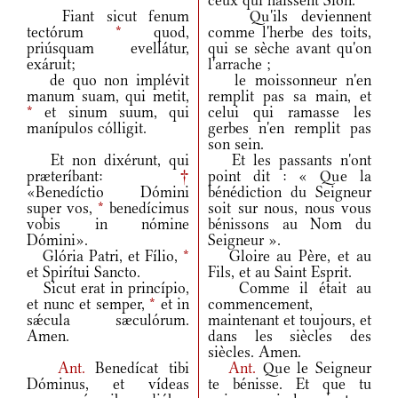
ceux qui haïssent Sion.
Fiant sicut fenum
Qu'ils deviennent
tectórum
*
quod,
comme l'herbe des toits,
priúsquam evellátur,
qui se sèche avant qu'on
exáruit;
l'arrache ;
de quo non implévit
le moissonneur n'en
manum suam, qui metit,
remplit pas sa main, et
*
et sinum suum, qui
celui qui ramasse les
manípulos cólligit.
gerbes n'en remplit pas
son sein.
Et non dixérunt, qui
Et les passants n'ont
præteríbant:
†
point dit : « Que la
«Benedíctio Dómini
bénédiction du Seigneur
super vos,
*
benedícimus
soit sur nous, nous vous
vobis in nómine
bénissons au Nom du
Dómini».
Seigneur ».
Glória Patri, et Fílio,
*
Gloire au Père, et au
et Spirítui Sancto.
Fils, et au Saint Esprit.
Sicut erat in princípio,
Comme il était au
et nunc et semper,
*
et in
commencement,
sǽcula sæculórum.
maintenant et toujours, et
Amen.
dans les siècles des
siècles. Amen.
Ant.
Benedícat tibi
Ant.
Que le Seigneur
Dóminus, et vídeas
te bénisse. Et que tu