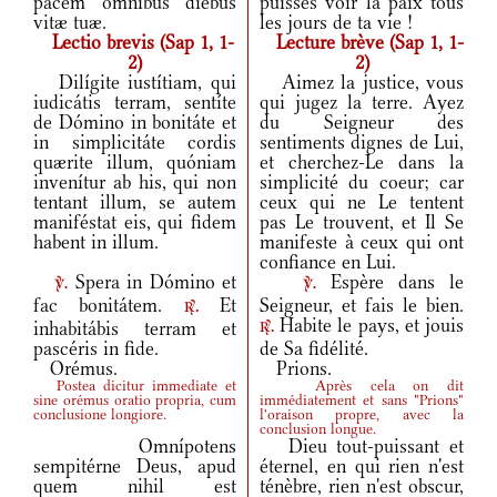
pacem ómnibus diébus
puisses voir la paix tous
vitæ tuæ.
les jours de ta vie !
Lectio brevis (Sap 1, 1-
Lecture brève (Sap 1, 1-
2)
2)
Dilígite iustítiam, qui
Aimez la justice, vous
iudicátis terram, sentíte
qui jugez la terre. Ayez
de Dómino in bonitáte et
du Seigneur des
in simplicitáte cordis
sentiments dignes de Lui,
quærite illum, quóniam
et cherchez-Le dans la
invenítur ab his, qui non
simplicité du coeur; car
tentant illum, se autem
ceux qui ne Le tentent
maniféstat eis, qui fidem
pas Le trouvent, et Il Se
habent in illum.
manifeste à ceux qui ont
confiance en Lui.
Spera in Dómino et
Espère dans le
v.
v.
fac bonitátem.
Et
Seigneur, et fais le bien.
r.
Habite le pays, et jouis
inhabitábis terram et
r.
pascéris in fide.
de Sa fidélité.
Orémus.
Prions.
Postea dicitur immediate et
Après cela on dit
sine orémus oratio propria, cum
immédiatement et sans "Prions"
conclusione longiore.
l'oraison propre, avec la
conclusion longue.
Omnípotens
Dieu tout-puissant et
sempitérne Deus, apud
éternel, en qui rien n'est
quem nihil est
ténèbre, rien n'est obscur,