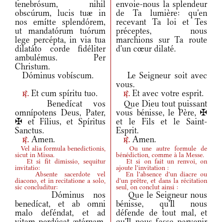
tenebrósum, nihil
envoie-nous la splendeur
obscúrum, lucis tuæ in
de Ta lumière: qu'en
nos emítte splendórem,
recevant Ta loi et Tes
ut mandatórum tuórum
préceptes, nous
lege percépta, in via tua
marchions sur Ta route
dilatáto corde fidéliter
d'un cœur dilaté.
ambulémus. Per
Christum.
Dóminus vobíscum.
Le Seigneur soit avec
vous.
Et cum spíritu tuo.
Et avec votre esprit.
r.
r.
Benedícat vos
Que Dieu tout puissant
omnípotens Deus, Pater,
vous bénisse, le Père, ✠
✠ et Fílius, et Spíritus
et le Fils et le Saint-
Sanctus.
Esprit.
Amen.
Amen.
r.
r.
Vel alia formula benedictionis,
Ou une autre formule de
sicut in Missa.
bénédiction, comme à la Messe.
Et si fit dimissio, sequitur
Et si on fait un renvoi, on
invitatio:
ajoute l'invitation :
Absente sacerdote vel
En l'absence d'un diacre ou
diacono, et in recitatione a solo,
d'un prêtre, et dans la récitation
sic concluditur:
seul, on conclut ainsi :
Dóminus nos
Que le Seigneur nous
benedícat, et ab omni
bénisse, qu'Il nous
malo deféndat, et ad
défende de tout mal, et
vitam perdúcat ætérnam.
qu'Il nous fasse parvenir