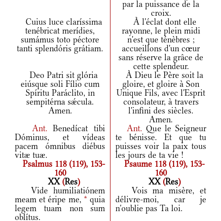
par la puissance de la
croix.
Cuius luce claríssima
À l'éclat dont elle
tenébricat merídies,
rayonne, le plein midi
sumámus toto péctore
n'est que ténèbres ;
tanti splendóris grátiam.
accueillons d'un cœur
sans réserve la grâce de
cette splendeur.
Deo Patri sit glória
À Dieu le Père soit la
eiúsque soli Fílio cum
gloire, et gloire à Son
Spíritu Paráclito, in
Unique Fils, avec l'Esprit
sempitérna sǽcula.
consolateur, à travers
Amen.
l'infini des siècles.
Amen.
Ant.
Benedícat tibi
Ant.
Que le Seigneur
Dóminus, et vídeas
te bénisse. Et que tu
pacem ómnibus diébus
puisses voir la paix tous
vitæ tuæ.
les jours de ta vie !
Psalmus 118 (119), 153-
Psaume 118 (119), 153-
160
160
XX
(
Res
)
XX
(
Res
)
Vide humiliatiónem
Vois ma misère, et
meam et éripe me,
*
quia
délivre-moi, car je
legem tuam non sum
n'oublie pas Ta loi.
oblítus.