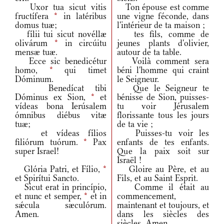
Uxor tua sicut vitis
Ton épouse est comme
fructífera
*
in latéribus
une vigne féconde, dans
domus tuæ;
l'intérieur de ta maison ;
fílii tui sicut novéllæ
tes fils, comme de
olivárum
*
in circúitu
jeunes plants d'olivier,
mensæ tuæ.
autour de ta table.
Ecce sic benedicétur
Voilà comment sera
homo,
*
qui timet
béni l'homme qui craint
Dóminum.
le Seigneur.
Benedícat tibi
Que le Seigneur te
Dóminus ex Sion,
*
et
bénisse de Sion, puisses-
vídeas bona Ierúsalem
tu voir Jérusalem
ómnibus diébus vitæ
florissante tous les jours
tuæ;
de ta vie ;
et vídeas fílios
Puisses-tu voir les
filiórum tuórum.
*
Pax
enfants de tes enfants.
super Israel!
Que la paix soit sur
Israël !
Glória Patri, et Fílio,
*
Gloire au Père, et au
et Spirítui Sancto.
Fils, et au Saint Esprit.
Sicut erat in princípio,
Comme il était au
et nunc et semper,
*
et in
commencement,
sǽcula sæculórum.
maintenant et toujours, et
Amen.
dans les siècles des
siècles. Amen.