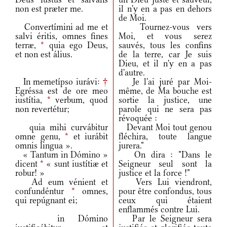
non est præter me.
il n'y en a pas en dehors
de Moi.
Convertímini ad me et
Tournez-vous vers
salvi éritis, omnes fines
Moi, et vous serez
terræ,
*
quia ego Deus,
sauvés, tous les confins
et non est álius.
de la terre, car Je suis
Dieu, et il n'y en a pas
d'autre.
In memetípso iurávi:
†
Je l'ai juré par Moi-
Egréssa est de ore meo
même, de Ma bouche est
iustítia,
*
verbum, quod
sortie la justice, une
non revertétur;
parole qui ne sera pas
révoquée :
quia mihi curvábitur
Devant Moi tout genou
omne genu,
*
et iurábit
fléchira, toute langue
omnis lingua ».
jurera."
« Tantum in Dómino »
On dira : "Dans le
dicent
*
« sunt iustítiæ et
Seigneur seul sont la
robur! »
justice et la force !"
Ad eum vénient et
Vers Lui viendront,
confundéntur
*
omnes,
pour être confondus, tous
qui repúgnant ei;
ceux qui étaient
enflammés contre Lui.
in Dómino
Par le Seigneur sera