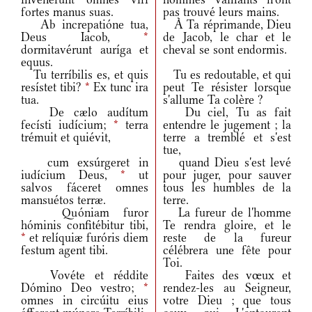
fortes manus suas.
pas trouvé leurs mains.
Ab increpatióne tua,
À Ta réprimande, Dieu
Deus Iacob,
*
de Jacob, le char et le
dormitavérunt auríga et
cheval se sont endormis.
equus.
Tu terríbilis es, et quis
Tu es redoutable, et qui
resístet tibi?
*
Ex tunc ira
peut Te résister lorsque
tua.
s'allume Ta colère ?
De cælo audítum
Du ciel, Tu as fait
fecísti iudícium;
*
terra
entendre le jugement ; la
trémuit et quiévit,
terre a tremblé et s'est
tue,
cum exsúrgeret in
quand Dieu s'est levé
iudícium Deus,
*
ut
pour juger, pour sauver
salvos fáceret omnes
tous les humbles de la
mansuétos terræ.
terre.
Quóniam furor
La fureur de l'homme
hóminis confitébitur tibi,
Te rendra gloire, et le
*
et relíquiæ furóris diem
reste de la fureur
festum agent tibi.
célébrera une fête pour
Toi.
Vovéte et réddite
Faites des vœux et
Dómino Deo vestro;
*
rendez-les au Seigneur,
omnes in circúitu eius
votre Dieu ; que tous