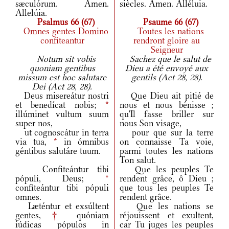
sæculórum. Amen.
siècles. Amen. Alléluia.
Allelúia.
Psalmus 66 (67)
Psaume 66 (67)
Omnes gentes Domino
Toutes les nations
confiteantur
rendront gloire au
Seigneur
Notum sit vobis
Sachez que le salut de
quoniam gentibus
Dieu a été envoyé aux
missum est hoc salutare
gentils (Act 28, 28).
Dei (Act 28, 28).
Deus misereátur nostri
Que Dieu ait pitié de
et benedícat nobis;
*
nous et nous bénisse ;
illúminet vultum suum
qu'Il fasse briller sur
super nos,
nous Son visage,
ut cognoscátur in terra
pour que sur la terre
via tua,
*
in ómnibus
on connaisse Ta voie,
géntibus salutáre tuum.
parmi toutes les nations
Ton salut.
Confiteántur tibi
Que les peuples Te
pópuli, Deus;
*
rendent grâce, ô Dieu ;
confiteántur tibi pópuli
que tous les peuples Te
omnes.
rendent grâce.
Læténtur et exsúltent
Que les nations se
gentes,
†
quóniam
réjouissent et exultent,
iúdicas pópulos in
car Tu juges les peuples