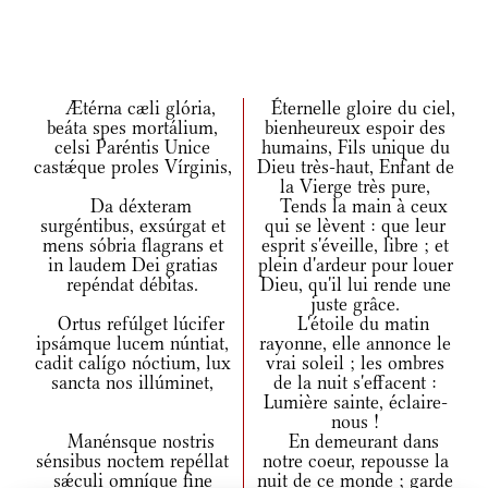
Ætérna cæli glória,
Éternelle gloire du ciel,
beáta spes mortálium,
bienheureux espoir des
celsi Paréntis Unice
humains, Fils unique du
castǽque proles Vírginis,
Dieu très-haut, Enfant de
la Vierge très pure,
Da déxteram
Tends la main à ceux
surgéntibus, exsúrgat et
qui se lèvent : que leur
mens sóbria flagrans et
esprit s'éveille, libre ; et
in laudem Dei gratias
plein d'ardeur pour louer
repéndat débitas.
Dieu, qu'il lui rende une
juste grâce.
Ortus refúlget lúcifer
L'étoile du matin
ipsámque lucem núntiat,
rayonne, elle annonce le
cadit calígo nóctium, lux
vrai soleil ; les ombres
sancta nos illúminet,
de la nuit s'effacent :
Lumière sainte, éclaire-
nous !
Manénsque nostris
En demeurant dans
sénsibus noctem repéllat
notre coeur, repousse la
sǽculi omníque fine
nuit de ce monde ; garde