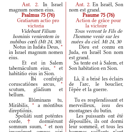
Ant.
2.
In Israel
Ant.
2.
En Israël, Son
magnum nomen eius.
nom est grand.
Psalmus 75 (76)
Psaume 75 (76)
Gratiarum actio pro
Action de grâce pour
victoria
la victoire
Videbunt Filium
Tous verront le Fils de
hominis venientem in
l'homme venir sur les
nubibus cœli (Mt 24, 30).
nuées du ciel. Mt 24, 30
Notus in Iudǽa Deus,
*
Dieu est connu en
in Israel magnum nomen
Juda, en Israël Son nom
eius.
est grand.
Et est in Salem
Sa tente est à Salem, et
tabernáculum eius,
*
et
Son habitation en Sion.
habitátio eius in Sion.
Ibi confrégit
Là, il a brisé les éclairs
coruscatiónes arcus,
*
de l'arc, le bouclier,
scutum, gládium et
l'épée et la guerre.
bellum.
Illúminans tu,
Tu es resplendissant et
Mirábilis,
*
a móntibus
merveilleux, issu des
direptiónis.
montagnes du butin.
Spoliáti sunt poténtes
Les puissants ont été
corde,
†
dormiérunt
dépouillés, ils ont dormi
somnum suum,
*
et non
leur sommeil, et tous les
invenérunt omnes viri
hommes vaillants n'ont