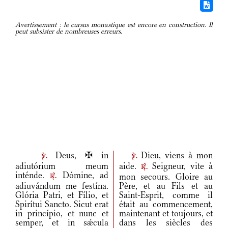
Avertissement : le cursus monastique est encore en construction. Il
peut subsister de nombreuses erreurs.
Deus, ✠ in
Dieu, viens à mon
v.
v.
adiutórium meum
aide.
Seigneur, vite à
r.
inténde.
Dómine, ad
mon secours. Gloire au
r.
adiuvándum me festína.
Père, et au Fils et au
Glória Patri, et Fílio, et
Saint-Esprit, comme il
Spirítui Sancto. Sicut erat
était au commencement,
in princípio, et nunc et
maintenant et toujours, et
semper, et in sǽcula
dans les siècles des