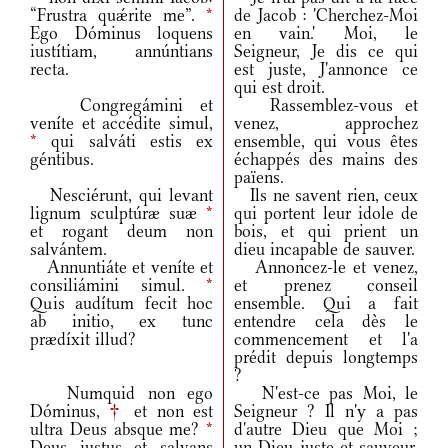
“Frustra quǽrite me”.
*
de Jacob : 'Cherchez-Moi
Ego Dóminus loquens
en vain.' Moi, le
iustítiam, annúntians
Seigneur, Je dis ce qui
recta.
est juste, J'annonce ce
qui est droit.
Congregámini et
Rassemblez-vous et
veníte et accédite simul,
venez, approchez
*
qui salváti estis ex
ensemble, qui vous êtes
géntibus.
échappés des mains des
païens.
Nesciérunt, qui levant
Ils ne savent rien, ceux
lignum sculptúræ suæ
*
qui portent leur idole de
et rogant deum non
bois, et qui prient un
salvántem.
dieu incapable de sauver.
Annuntiáte et veníte et
Annoncez-le et venez,
consiliámini simul.
*
et prenez conseil
Quis audítum fecit hoc
ensemble. Qui a fait
ab initio, ex tunc
entendre cela dès le
prædíxit illud?
commencement et l'a
prédit depuis longtemps
?
Numquid non ego
N'est-ce pas Moi, le
Dóminus,
†
et non est
Seigneur ? Il n'y a pas
ultra Deus absque me?
*
d'autre Dieu que Moi ;
Deus iustus et salvans
un Dieu juste et sauveur,