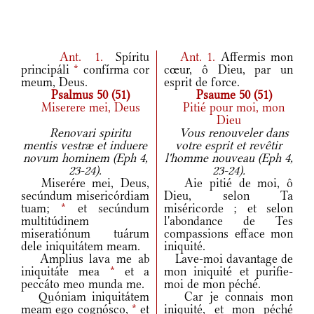
Ant.
1.
Spíritu
Ant.
1.
Affermis mon
principáli
*
confírma cor
cœur, ô Dieu, par un
meum, Deus.
esprit de force.
Psalmus 50 (51)
Psaume 50 (51)
Miserere mei, Deus
Pitié pour moi, mon
Dieu
Renovari spiritu
Vous renouveler dans
mentis vestræ et induere
votre esprit et revêtir
novum hominem (Eph 4,
l'homme nouveau (Eph 4,
23-24).
23-24).
Miserére mei, Deus,
Aie pitié de moi, ô
secúndum misericórdiam
Dieu, selon Ta
tuam;
*
et secúndum
miséricorde ; et selon
multitúdinem
l'abondance de Tes
miseratiónum tuárum
compassions efface mon
dele iniquitátem meam.
iniquité.
Amplius lava me ab
Lave-moi davantage de
iniquitáte mea
*
et a
mon iniquité et purifie-
peccáto meo munda me.
moi de mon péché.
Quóniam iniquitátem
Car je connais mon
meam ego cognósco,
*
et
iniquité, et mon péché