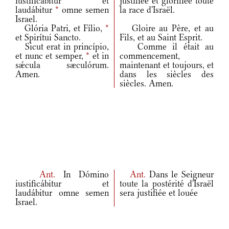
iustificábitur et
justifiée et glorifiée toute
laudábitur
*
omne semen
la race d'Israël.
Israel.
Glória Patri, et Fílio,
*
Gloire au Père, et au
et Spirítui Sancto.
Fils, et au Saint Esprit.
Sicut erat in princípio,
Comme il était au
et nunc et semper,
*
et in
commencement,
sǽcula sæculórum.
maintenant et toujours, et
Amen.
dans les siècles des
siècles. Amen.
Ant.
In Dómino
Ant.
Dans le Seigneur
iustificábitur et
toute la postérité d'Israël
laudábitur omne semen
sera justifiée et louée
Israel.