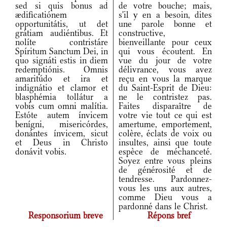
sed si quis bonus ad
de votre bouche; mais,
ædificatiónem
s'il y en a besoin, dites
opportunitátis, ut det
une parole bonne et
grátiam audiéntibus. Et
constructive,
nolíte contristáre
bienveillante pour ceux
Spíritum Sanctum Dei, in
qui vous écoutent. En
quo signáti estis in diem
vue du jour de votre
redemptiónis. Omnis
délivrance, vous avez
amaritúdo et ira et
reçu en vous la marque
indignátio et clamor et
du Saint-Esprit de Dieu:
blasphémia tollátur a
ne le contristez pas.
vobis cum omni malítia.
Faites disparaître de
Estóte autem ínvicem
votre vie tout ce qui est
benígni, misericórdes,
amertume, emportement,
donántes ínvicem, sicut
colère, éclats de voix ou
et Deus in Christo
insultes, ainsi que toute
donávit vobis.
espèce de méchanceté.
Soyez entre vous pleins
de générosité et de
tendresse. Pardonnez-
vous les uns aux autres,
comme Dieu vous a
pardonné dans le Christ.
Responsorium breve
Répons bref