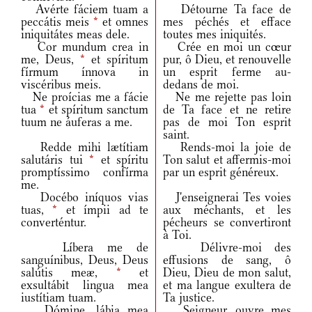
Avérte fáciem tuam a
Détourne Ta face de
peccátis meis
*
et omnes
mes péchés et efface
iniquitátes meas dele.
toutes mes iniquités.
Cor mundum crea in
Crée en moi un cœur
me, Deus,
*
et spíritum
pur, ô Dieu, et renouvelle
fírmum ínnova in
un esprit ferme au-
viscéribus meis.
dedans de moi.
Ne proícias me a fácie
Ne me rejette pas loin
tua
*
et spíritum sanctum
de Ta face et ne retire
tuum ne áuferas a me.
pas de moi Ton esprit
saint.
Redde mihi lætítiam
Rends-moi la joie de
salutáris tui
*
et spíritu
Ton salut et affermis-moi
promptíssimo confírma
par un esprit généreux.
me.
Docébo iníquos vias
J'enseignerai Tes voies
tuas,
*
et ímpii ad te
aux méchants, et les
converténtur.
pécheurs se convertiront
à Toi.
Líbera me de
Délivre-moi des
sanguínibus, Deus, Deus
effusions de sang, ô
salútis meæ,
*
et
Dieu, Dieu de mon salut,
exsultábit lingua mea
et ma langue exultera de
iustítiam tuam.
Ta justice.
Dómine, lábia mea
Seigneur, ouvre mes