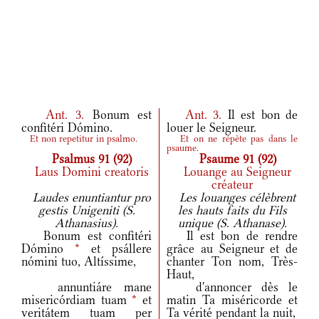
Ant.
3.
Bonum est
Ant.
3.
Il est bon de
confitéri Dómino.
louer le Seigneur.
Et non repetitur in psalmo.
Et on ne répète pas dans le
psaume.
Psalmus 91 (92)
Psaume 91 (92)
Laus Domini creatoris
Louange au Seigneur
créateur
Laudes enuntiantur pro
Les louanges célèbrent
gestis Unigeniti (S.
les hauts faits du Fils
Athanasius).
unique (S. Athanase).
Bonum est confitéri
Il est bon de rendre
Dómino
*
et psállere
grâce au Seigneur et de
nómini tuo, Altíssime,
chanter Ton nom, Très-
Haut,
annuntiáre mane
d'annoncer dès le
misericórdiam tuam
*
et
matin Ta miséricorde et
veritátem tuam per
Ta vérité pendant la nuit,