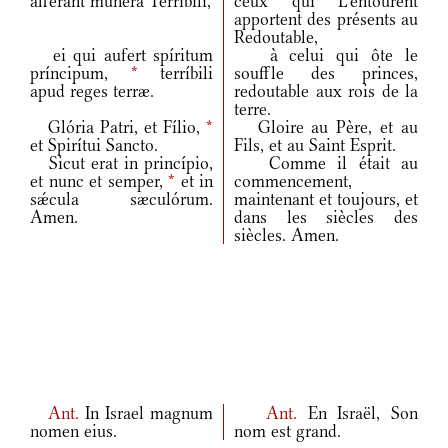
áfferant múnera Terríbili,
ceux qui L'entourent
apportent des présents au
Redoutable,
ei qui aufert spíritum
à celui qui ôte le
príncipum,
*
terríbili
souffle des princes,
apud reges terræ.
redoutable aux rois de la
terre.
Glória Patri, et Fílio,
*
Gloire au Père, et au
et Spirítui Sancto.
Fils, et au Saint Esprit.
Sicut erat in princípio,
Comme il était au
et nunc et semper,
*
et in
commencement,
sǽcula sæculórum.
maintenant et toujours, et
Amen.
dans les siècles des
siècles. Amen.
Ant.
In Israel magnum
Ant.
En Israël, Son
nomen eius.
nom est grand.