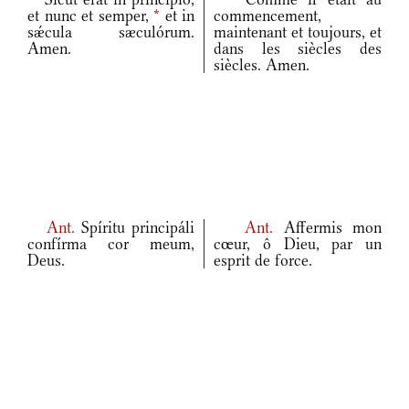
et nunc et semper,
*
et in
commencement,
sǽcula sæculórum.
maintenant et toujours, et
Amen.
dans les siècles des
siècles. Amen.
Ant.
Spíritu principáli
Ant.
Affermis mon
confírma cor meum,
cœur, ô Dieu, par un
Deus.
esprit de force.