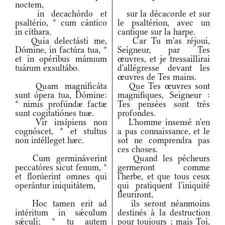
noctem,
in decachórdo et
sur la décacorde et sur
psaltério,
*
cum cántico
le psaltérion, avec un
in cíthara.
cantique sur la harpe.
Quia delectásti me,
Car Tu m'as réjoui,
Dómine, in factúra tua,
*
Seigneur, par Tes
et in opéribus mánuum
œuvres, et je tressaillirai
tuárum exsultábo.
d'allégresse devant les
œuvres de Tes mains.
Quam magnificáta
Que Tes œuvres sont
sunt ópera tua, Dómine:
magnifiques, Seigneur :
*
nimis profúndæ factæ
Tes pensées sont très
sunt cogitatiónes tuæ.
profondes.
Vir insípiens non
L'homme insensé n'en
cognóscet,
*
et stultus
a pas connaissance, et le
non intélleget hæc.
sot ne comprendra pas
ces choses.
Cum germináverint
Quand les pécheurs
peccatóres sicut fenum,
*
germeront comme
et florúerint omnes qui
l'herbe, et que tous ceux
operántur iniquitátem,
qui pratiquent l'iniquité
fleuriront,
Hoc tamen erit ad
ils seront néanmoins
intéritum in sǽculum
destinés à la destruction
sǽculi;
*
tu autem
pour toujours ; mais Toi,