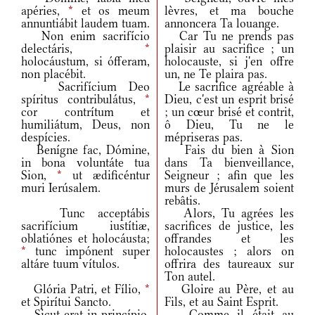
apéries,
*
et os meum
lèvres, et ma bouche
annuntiábit laudem tuam.
annoncera Ta louange.
Non enim sacrifício
Car Tu ne prends pas
delectáris,
*
plaisir au sacrifice ; un
holocáustum, si ófferam,
holocauste, si j'en offre
non placébit.
un, ne Te plaira pas.
Sacrifícium Deo
Le sacrifice agréable à
spíritus contribulátus,
*
Dieu, c'est un esprit brisé
cor contrítum et
; un cœur brisé et contrit,
humiliátum, Deus, non
ô Dieu, Tu ne le
despícies.
mépriseras pas.
Benígne fac, Dómine,
Fais du bien à Sion
in bona voluntáte tua
dans Ta bienveillance,
Sion,
*
ut ædificéntur
Seigneur ; afin que les
muri Ierúsalem.
murs de Jérusalem soient
rebâtis.
Tunc acceptábis
Alors, Tu agrées les
sacrifícium iustítiæ,
sacrifices de justice, les
oblatiónes et holocáusta;
offrandes et les
*
tunc impónent super
holocaustes ; alors on
altáre tuum vítulos.
offrira des taureaux sur
Ton autel.
Glória Patri, et Fílio,
*
Gloire au Père, et au
et Spirítui Sancto.
Fils, et au Saint Esprit.
Sicut erat in princípio,
Comme il était au