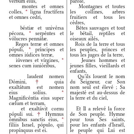
verbum eius,
parole,
montes et omnes
Montagnes et toutes
colles,
*
ligna fructífera
les collines, arbres
et omnes cedri,
fruitiers et tous les
cèdres,
béstiæ et univérsa
Bêtes sauvages et tout
pécora,
*
serpéntes et
le bétail, reptiles et
vólucres pennátæ.
oiseaux ailés,
Reges terræ et omnes
Rois de la terre et tous
pópuli,
*
príncipes et
les peuples, princes et
omnes iúdices terræ,
tous les juges de la terre,
iúvenes et vírgines,
*
Jeunes hommes et
senes cum iunióribus,
jeunes filles, vieillards et
enfants,
laudent nomen
Qu'ils louent le nom
Dómini,
†
quia
du Seigneur, car Son
exaltátum est nomen
nom seul est élevé ; Sa
eius solíus.
*
majesté est au-dessus de
Magnificéntia eius super
la terre et du ciel,
cælum et terram,
et exaltávit cornu
Et Il a relevé la force
pópuli sui.
†
Hymnus
de Son peuple. Hymne
ómnibus sanctis eius,
*
pour tous Ses saints,
fíliis Israel, pópulo, qui
pour les enfants d'Israël,
propínquus est ei.
le peuple qui Lui est