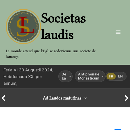
Aller
au
Societas
contenu
laudis
Le monde attend que l'Eglise redevienne une société de
louange
Feria VI 30 Augustii 2024,
De
Antiphonale
Hebdomada XXI per
FR
EN
Ea
Monasticum
annum,
Ad Laudes matutinas