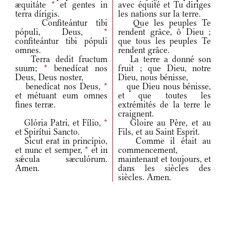
æquitáte
*
et gentes in
avec équité et Tu diriges
terra dírigis.
les nations sur la terre.
Confiteántur tibi
Que les peuples Te
pópuli, Deus,
*
rendent grâce, ô Dieu ;
confiteántur tibi pópuli
que tous les peuples Te
omnes.
rendent grâce.
Terra dedit fructum
La terre a donné son
suum;
*
benedícat nos
fruit ; que Dieu, notre
Deus, Deus noster,
Dieu, nous bénisse,
benedícat nos Deus,
*
que Dieu nous bénisse,
et métuant eum omnes
et que toutes les
fines terræ.
extrémités de la terre le
craignent.
Glória Patri, et Fílio,
*
Gloire au Père, et au
et Spirítui Sancto.
Fils, et au Saint Esprit.
Sicut erat in princípio,
Comme il était au
et nunc et semper,
*
et in
commencement,
sǽcula sæculórum.
maintenant et toujours, et
Amen.
dans les siècles des
siècles. Amen.