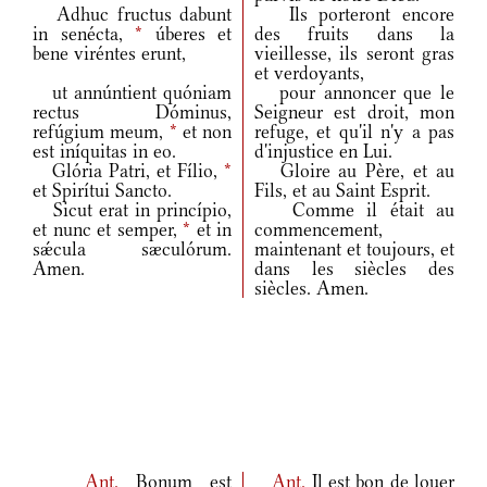
Adhuc fructus dabunt
Ils porteront encore
in senécta,
*
úberes et
des fruits dans la
bene viréntes erunt,
vieillesse, ils seront gras
et verdoyants,
ut annúntient quóniam
pour annoncer que le
rectus Dóminus,
Seigneur est droit, mon
refúgium meum,
*
et non
refuge, et qu'il n'y a pas
est iníquitas in eo.
d'injustice en Lui.
Glória Patri, et Fílio,
*
Gloire au Père, et au
et Spirítui Sancto.
Fils, et au Saint Esprit.
Sicut erat in princípio,
Comme il était au
et nunc et semper,
*
et in
commencement,
sǽcula sæculórum.
maintenant et toujours, et
Amen.
dans les siècles des
siècles. Amen.
Ant.
Bonum est
Ant.
Il est bon de louer