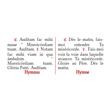
Audítam fac mihi
Dès le matin, fais-
r.
r.
mane
*
Misericórdiam
moi entendre Ta
tuam. Audítam.
Notam
miséricorde.
Fais-moi
v.
v.
fac mihi viam in qua
voir la voie dans laquelle
ámbulem.
*
avancer. Ta miséricorde.
Misericórdiam tuam.
Gloire au Père. Dès le
Glória Patri. Audítam.
matin.
Hymnus
Hymne