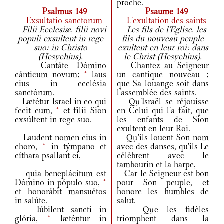
proche.
Psalmus 149
Psaume 149
Exsultatio sanctorum
L'exultation des saints
Filii Ecclesiæ, filii novi
Les fils de l'Eglise, les
populi exsultent in rege
fils du nouveau peuple
suo: in Christo
exultent en leur roi: dans
(Hesychius).
le Christ (Hesychius).
Cantáte Dómino
Chantez au Seigneur
cánticum novum;
*
laus
un cantique nouveau ;
eius in ecclésia
que Sa louange soit dans
sanctórum.
l'assemblée des saints.
Lætétur Israel in eo qui
Qu'Israël se réjouisse
fecit eum,
*
et fílii Sion
en Celui qui l'a fait, que
exsúltent in rege suo.
les enfants de Sion
exultent en leur Roi.
Laudent nomen eius in
Qu'ils louent Son nom
choro,
*
in týmpano et
avec des danses, qu'ils Le
cíthara psallant ei,
célèbrent avec le
tambourin et la harpe,
quia beneplácitum est
Car le Seigneur est bon
Dómino in pópulo suo,
*
pour Son peuple, et
et honorábit mansuétos
honore les humbles de
in salúte.
salut.
Iúbilent sancti in
Que les fidèles
glória,
*
læténtur in
triomphent dans la