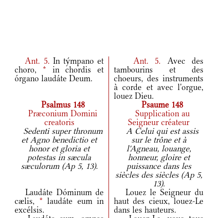
Ant.
5.
In týmpano et
Ant.
5.
Avec des
choro,
*
in chordis et
tambourins et des
órgano laudáte Deum.
choeurs, des instruments
à corde et avec l'orgue,
louez Dieu.
Psalmus 148
Psaume 148
Præconium Domini
Supplication au
creatoris
Seigneur créateur
Sedenti super thronum
A Celui qui est assis
et Agno benedictio et
sur le trône et à
honor et gloria et
l'Agneau, louange,
potestas in sæcula
honneur, gloire et
sæculorum (Ap 5, 13).
puissance dans les
siècles des siècles (Ap 5,
13).
Laudáte Dóminum de
Louez le Seigneur du
cælis,
*
laudáte eum in
haut des cieux, louez-Le
excélsis.
dans les hauteurs.