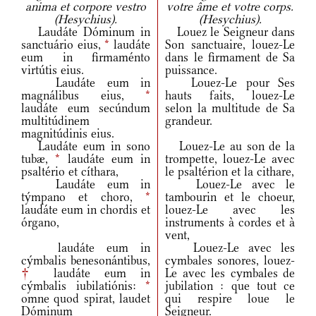
anima et corpore vestro
votre âme et votre corps.
(Hesychius).
(Hesychius).
Laudáte Dóminum in
Louez le Seigneur dans
sanctuário eius,
*
laudáte
Son sanctuaire, louez-Le
eum in firmaménto
dans le firmament de Sa
virtútis eius.
puissance.
Laudáte eum in
Louez-Le pour Ses
magnálibus eius,
*
hauts faits, louez-Le
laudáte eum secúndum
selon la multitude de Sa
multitúdinem
grandeur.
magnitúdinis eius.
Laudáte eum in sono
Louez-Le au son de la
tubæ,
*
laudáte eum in
trompette, louez-Le avec
psaltério et cíthara,
le psaltérion et la cithare,
Laudáte eum in
Louez-Le avec le
týmpano et choro,
*
tambourin et le choeur,
laudáte eum in chordis et
louez-Le avec les
órgano,
instruments à cordes et à
vent,
laudáte eum in
Louez-Le avec les
cýmbalis benesonántibus,
cymbales sonores, louez-
†
laudáte eum in
Le avec les cymbales de
cýmbalis iubilatiónis:
*
jubilation : que tout ce
omne quod spirat, laudet
qui respire loue le
Dóminum
Seigneur.