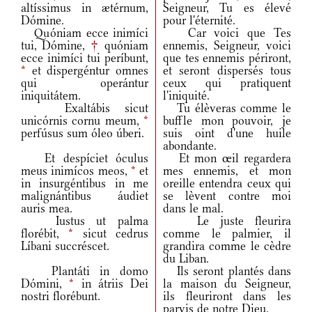
altíssimus in ætérnum,
Seigneur, Tu es élevé
Dómine.
pour l'éternité.
Quóniam ecce inimíci
Car voici que Tes
tui, Dómine,
†
quóniam
ennemis, Seigneur, voici
ecce inimíci tui períbunt,
que tes ennemis périront,
*
et dispergéntur omnes
et seront dispersés tous
qui operántur
ceux qui pratiquent
iniquitátem.
l'iniquité.
Exaltábis sicut
Tu élèveras comme le
unicórnis cornu meum,
*
buffle mon pouvoir, je
perfúsus sum óleo úberi.
suis oint d'une huile
abondante.
Et despíciet óculus
Et mon œil regardera
meus inimícos meos,
*
et
mes ennemis, et mon
in insurgéntibus in me
oreille entendra ceux qui
malignántibus áudiet
se lèvent contre moi
auris mea.
dans le mal.
Iustus ut palma
Le juste fleurira
florébit,
*
sicut cedrus
comme le palmier, il
Líbani succréscet.
grandira comme le cèdre
du Liban.
Plantáti in domo
Ils seront plantés dans
Dómini,
*
in átriis Dei
la maison du Seigneur,
nostri florébunt.
ils fleuriront dans les
parvis de notre Dieu.