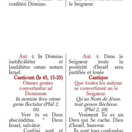
confitéri Dómino.
le Seigneur.
Ant.
4.
In Dómino
Ant.
4.
Dans le
iustificábitur et
Seigneur toute la
laudábitur omne semen
postérité d'Israël sera
Israel.
justifiée et louée
Canticum (Is 45, 15-25)
Cantique
Omnes gentes
Que toutes les nations
convertantur ad
se convertiront au le
Dominum
Seigneur.
In nomine Iesu omne
Qu'au Nom de Jésus,
genu flectatur (Phil 2,
tout genou fléchisse.
10).
(Phil 2, 10).
Vere tu es Deus
Vraiment Tu es un
abscónditus,
*
Deus
Dieu qui Se cache, Dieu
Israel, salvátor.
d'Israël, Sauveur.
Confúsi sunt et
Ils sont tous confondus