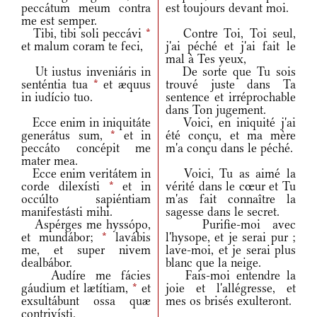
peccátum meum contra
est toujours devant moi.
me est semper.
Tibi, tibi soli peccávi
*
Contre Toi, Toi seul,
et malum coram te feci,
j'ai péché et j'ai fait le
mal à Tes yeux,
Ut iustus inveniáris in
De sorte que Tu sois
senténtia tua
*
et æquus
trouvé juste dans Ta
in iudício tuo.
sentence et irréprochable
dans Ton jugement.
Ecce enim in iniquitáte
Voici, en iniquité j'ai
generátus sum,
*
et in
été conçu, et ma mère
peccáto concépit me
m'a conçu dans le péché.
mater mea.
Ecce enim veritátem in
Voici, Tu as aimé la
corde dilexísti
*
et in
vérité dans le cœur et Tu
occúlto sapiéntiam
m'as fait connaître la
manifestásti mihi.
sagesse dans le secret.
Aspérges me hyssópo,
Purifie-moi avec
et mundábor;
*
lavábis
l'hysope, et je serai pur ;
me, et super nivem
lave-moi, et je serai plus
dealbábor.
blanc que la neige.
Audíre me fácies
Fais-moi entendre la
gáudium et lætítiam,
*
et
joie et l'allégresse, et
exsultábunt ossa quæ
mes os brisés exulteront.
contrivísti.