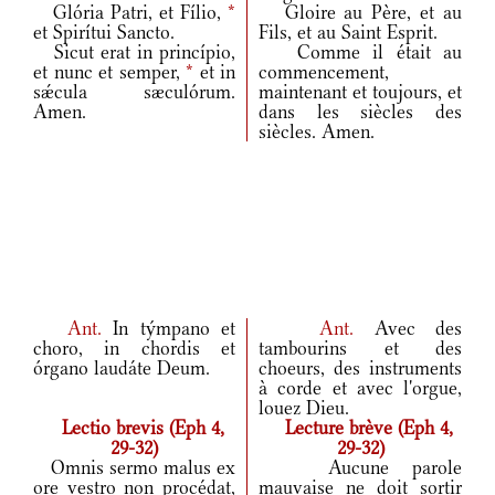
Glória Patri, et Fílio,
*
Gloire au Père, et au
et Spirítui Sancto.
Fils, et au Saint Esprit.
Sicut erat in princípio,
Comme il était au
et nunc et semper,
*
et in
commencement,
sǽcula sæculórum.
maintenant et toujours, et
Amen.
dans les siècles des
siècles. Amen.
Ant.
In týmpano et
Ant.
Avec des
choro, in chordis et
tambourins et des
órgano laudáte Deum.
choeurs, des instruments
à corde et avec l'orgue,
louez Dieu.
Lectio brevis (Eph 4,
Lecture brève (Eph 4,
29-32)
29-32)
Omnis sermo malus ex
Aucune parole
ore vestro non procédat,
mauvaise ne doit sortir