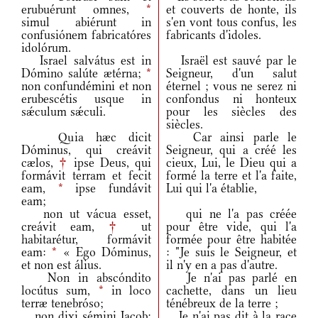
erubuérunt omnes,
*
et couverts de honte, ils
simul abiérunt in
s'en vont tous confus, les
confusiónem fabricatóres
fabricants d'idoles.
idolórum.
Israel salvátus est in
Israël est sauvé par le
Dómino salúte ætérna;
*
Seigneur, d'un salut
non confundémini et non
éternel ; vous ne serez ni
erubescétis usque in
confondus ni honteux
sǽculum sǽculi.
pour les siècles des
siècles.
Quia hæc dicit
Car ainsi parle le
Dóminus, qui creávit
Seigneur, qui a créé les
cælos,
†
ipse Deus, qui
cieux, Lui, le Dieu qui a
formávit terram et fecit
formé la terre et l'a faite,
eam,
*
ipse fundávit
Lui qui l'a établie,
eam;
non ut vácua esset,
qui ne l'a pas créée
creávit eam,
†
ut
pour être vide, qui l'a
habitarétur, formávit
formée pour être habitée
eam:
*
« Ego Dóminus,
: "Je suis le Seigneur, et
et non est álius.
il n'y en a pas d'autre.
Non in abscóndito
Je n'ai pas parlé en
locútus sum,
*
in loco
cachette, dans un lieu
terræ tenebróso;
ténébreux de la terre ;
non dixi sémini Iacob:
Je n'ai pas dit à la race