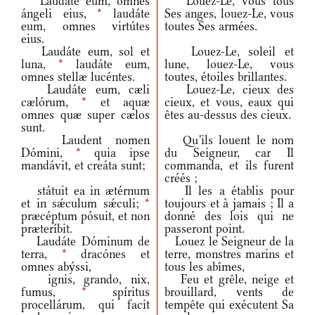
Laudáte eum, omnes
Louez-Le, vous tous
ángeli eius,
*
laudáte
Ses anges, louez-Le, vous
eum, omnes virtútes
toutes Ses armées.
eius.
Laudáte eum, sol et
Louez-Le, soleil et
luna,
*
laudáte eum,
lune, louez-Le, vous
omnes stellæ lucéntes.
toutes, étoiles brillantes.
Laudáte eum, cæli
Louez-Le, cieux des
cælórum,
*
et aquæ
cieux, et vous, eaux qui
omnes quæ super cælos
êtes au-dessus des cieux.
sunt.
Laudent nomen
Qu'ils louent le nom
Dómini,
*
quia ipse
du Seigneur, car Il
mandávit, et creáta sunt;
commanda, et ils furent
créés ;
státuit ea in ætérnum
Il les a établis pour
et in sǽculum sǽculi;
*
toujours et à jamais ; Il a
præcéptum pósuit, et non
donné des lois qui ne
præteríbit.
passeront point.
Laudáte Dóminum de
Louez le Seigneur de la
terra,
*
dracónes et
terre, monstres marins et
omnes abýssi,
tous les abîmes,
ignis, grando, nix,
Feu et grêle, neige et
fumus,
*
spíritus
brouillard, vents de
procellárum, qui facit
tempête qui exécutent Sa