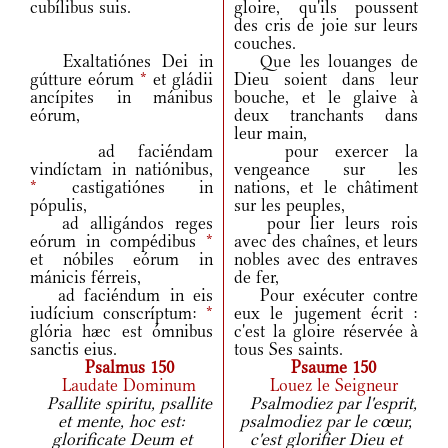
cubílibus suis.
gloire, qu'ils poussent
des cris de joie sur leurs
couches.
Exaltatiónes Dei in
Que les louanges de
gútture eórum
*
et gládii
Dieu soient dans leur
ancípites in mánibus
bouche, et le glaive à
eórum,
deux tranchants dans
leur main,
ad faciéndam
pour exercer la
vindíctam in natiónibus,
vengeance sur les
*
castigatiónes in
nations, et le châtiment
pópulis,
sur les peuples,
ad alligándos reges
pour lier leurs rois
eórum in compédibus
*
avec des chaînes, et leurs
et nóbiles eórum in
nobles avec des entraves
mánicis férreis,
de fer,
ad faciéndum in eis
Pour exécuter contre
iudícium conscríptum:
*
eux le jugement écrit :
glória hæc est ómnibus
c'est la gloire réservée à
sanctis eius.
tous Ses saints.
Psalmus 150
Psaume 150
Laudate Dominum
Louez le Seigneur
Psallite spiritu, psallite
Psalmodiez par l'esprit,
et mente, hoc est:
psalmodiez par le cœur,
glorificate Deum et
c'est glorifier Dieu et