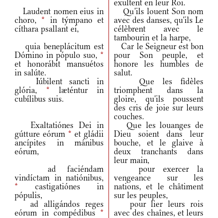
exultent en leur Roi.
Laudent nomen eius in
Qu'ils louent Son nom
choro,
*
in týmpano et
avec des danses, qu'ils Le
cíthara psallant ei,
célèbrent avec le
tambourin et la harpe,
quia beneplácitum est
Car le Seigneur est bon
Dómino in pópulo suo,
*
pour Son peuple, et
et honorábit mansuétos
honore les humbles de
in salúte.
salut.
Iúbilent sancti in
Que les fidèles
glória,
*
læténtur in
triomphent dans la
cubílibus suis.
gloire, qu'ils poussent
des cris de joie sur leurs
couches.
Exaltatiónes Dei in
Que les louanges de
gútture eórum
*
et gládii
Dieu soient dans leur
ancípites in mánibus
bouche, et le glaive à
eórum,
deux tranchants dans
leur main,
ad faciéndam
pour exercer la
vindíctam in natiónibus,
vengeance sur les
*
castigatiónes in
nations, et le châtiment
pópulis,
sur les peuples,
ad alligándos reges
pour lier leurs rois
eórum in compédibus
*
avec des chaînes, et leurs