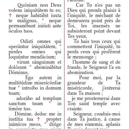
Quóniam non Deus
Car Tu n'es pas un
volens iniquitátem tu es;
Dieu qui prends plaisir à
†
neque habitábit iuxta
l'iniquité, le méchant de
te malígnus,
*
neque
demeurera point près de
permanébunt iniústi ante
Toi, les insensés ne
óculos tuos.
subsisteront point devant
Tes yeux.
Odísti omnes qui
Tu hais tous ceux qui
operántur iniquitátem,
*
commettent l'iniquité, tu
perdes omnes qui
perds ceux qui profèrent
loquúntur mendácium;
le mensonge ;
virum sánguinum et
l'homme de sang et de
dolósum
*
abominábitur
fraude, le Seigneur l'a en
Dóminus.
abomination.
Ego autem in
Pour moi, par la
multitúdine misericórdiæ
grandeur de Ta
tuæ
*
introíbo in domum
miséricorde, j'entrerai
tuam;
dans Ta maison ;
adorábo ad templum
je me prosternerai dans
sanctum tuum
*
in
Ton saint temple avec
timóre tuo.
crainte.
Dómine, deduc me in
Seigneur, conduis-moi
iustítia tua
†
propter
dans Ta justice, à cause
inimícos meos,
*
dírige
de mes ennemis, aplanis