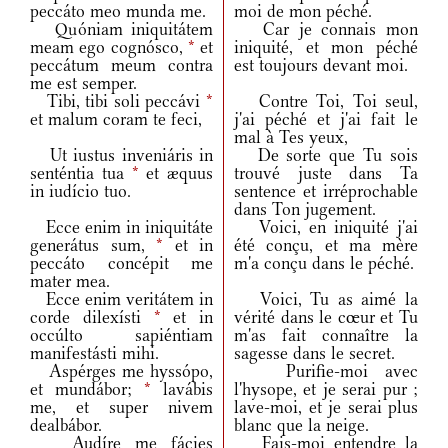
peccáto meo munda me.
moi de mon péché.
Quóniam iniquitátem
Car je connais mon
meam ego cognósco,
*
et
iniquité, et mon péché
peccátum meum contra
est toujours devant moi.
me est semper.
Tibi, tibi soli peccávi
*
Contre Toi, Toi seul,
et malum coram te feci,
j'ai péché et j'ai fait le
mal à Tes yeux,
Ut iustus inveniáris in
De sorte que Tu sois
senténtia tua
*
et æquus
trouvé juste dans Ta
in iudício tuo.
sentence et irréprochable
dans Ton jugement.
Ecce enim in iniquitáte
Voici, en iniquité j'ai
generátus sum,
*
et in
été conçu, et ma mère
peccáto concépit me
m'a conçu dans le péché.
mater mea.
Ecce enim veritátem in
Voici, Tu as aimé la
corde dilexísti
*
et in
vérité dans le cœur et Tu
occúlto sapiéntiam
m'as fait connaître la
manifestásti mihi.
sagesse dans le secret.
Aspérges me hyssópo,
Purifie-moi avec
et mundábor;
*
lavábis
l'hysope, et je serai pur ;
me, et super nivem
lave-moi, et je serai plus
dealbábor.
blanc que la neige.
Audíre me fácies
Fais-moi entendre la