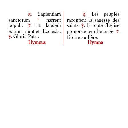
Sapientiam
Les peuples
r.
r.
sanctorum
*
narrent
racontent la sagesse des
populi.
Et laudem
saints.
Et toute l'Église
v.
v.
eorum nuntiet Ecclesia.
prononce leur louange.
v.
Gloria Patri.
Gloire au Père.
v.
Hymnus
Hymne