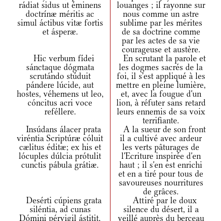
rádiat sidus ut éminens
louanges ; il rayonne sur
doctrínæ méritis ac
nous comme un astre
simul áctibus vitæ fortis
sublime par les mérites
et ásperæ.
de sa doctrine comme
par les actes de sa vie
courageuse et austère.
Hic verbum fídei
En scrutant la parole et
sánctaque dógmata
les dogmes sacrés de la
scrutándo stúduit
foi, il s'est appliqué à les
pándere lúcide, aut
mettre en pleine lumière,
hostes, véhemens ut leo,
et, avec la fougue d'un
cóncitus acri voce
lion, à réfuter sans retard
reféllere.
leurs ennemis de sa voix
terrifiante.
Insúdans álacer prata
A la sueur de son front
viréntia Scriptúræ cóluit
il a cultivé avec ardeur
cælitus éditæ; ex his et
les verts pâturages de
lócuples dúlcia prótulit
l'Ecriture inspirée d'en
cunctis pábula grátiæ.
haut ; il s'en est enrichi
et en a tiré pour tous de
savoureuses nourritures
de grâces.
Desérti cúpiens grata
Attiré par le doux
siléntia, ad cunas
silence du désert, il a
Dómini pérvigil ástitit,
veillé auprès du berceau