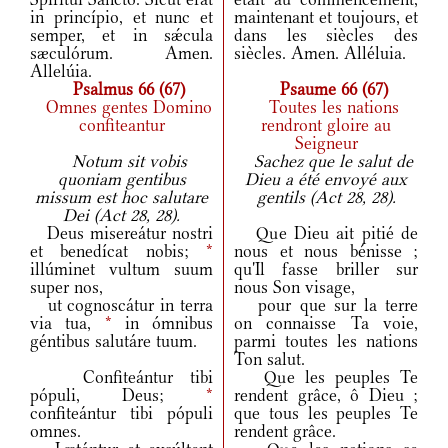
in princípio, et nunc et
maintenant et toujours, et
semper, et in sǽcula
dans les siècles des
sæculórum. Amen.
siècles. Amen. Alléluia.
Allelúia.
Psalmus 66 (67)
Psaume 66 (67)
Omnes gentes Domino
Toutes les nations
confiteantur
rendront gloire au
Seigneur
Notum sit vobis
Sachez que le salut de
quoniam gentibus
Dieu a été envoyé aux
missum est hoc salutare
gentils (Act 28, 28).
Dei (Act 28, 28).
Deus misereátur nostri
Que Dieu ait pitié de
et benedícat nobis;
*
nous et nous bénisse ;
illúminet vultum suum
qu'Il fasse briller sur
super nos,
nous Son visage,
ut cognoscátur in terra
pour que sur la terre
via tua,
*
in ómnibus
on connaisse Ta voie,
géntibus salutáre tuum.
parmi toutes les nations
Ton salut.
Confiteántur tibi
Que les peuples Te
pópuli, Deus;
*
rendent grâce, ô Dieu ;
confiteántur tibi pópuli
que tous les peuples Te
omnes.
rendent grâce.