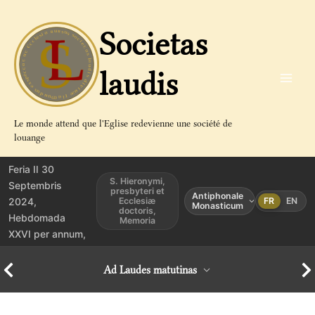
Aller
au
Societas
contenu
laudis
Le monde attend que l'Eglise redevienne une société de
louange
Feria II 30
S. Hieronymi,
Septembris
presbyteri et
Antiphonale
2024,
Ecclesiæ
FR
EN
Monasticum
doctoris,
Hebdomada
Memoria
XXVI per annum,
Ad Laudes matutinas