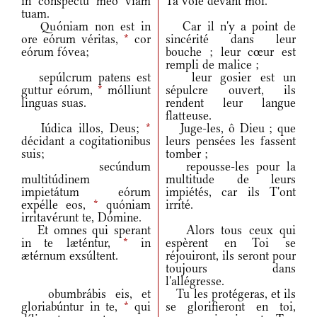
in conspéctu meo viam
Ta voie devant moi.
tuam.
Quóniam non est in
Car il n'y a point de
ore eórum véritas,
*
cor
sincérité dans leur
eórum fóvea;
bouche ; leur cœur est
rempli de malice ;
sepúlcrum patens est
leur gosier est un
guttur eórum,
*
mólliunt
sépulcre ouvert, ils
linguas suas.
rendent leur langue
flatteuse.
Iúdica illos, Deus;
*
Juge-les, ô Dieu ; que
décidant a cogitationibus
leurs pensées les fassent
suis;
tomber ;
secúndum
repousse-les pour la
multitúdinem
multitude de leurs
impietátum eórum
impiétés, car ils T'ont
expélle eos,
*
quóniam
irrité.
irritavérunt te, Dómine.
Et omnes qui sperant
Alors tous ceux qui
in te læténtur,
*
in
espèrent en Toi se
ætérnum exsúltent.
réjouiront, ils seront pour
toujours dans
l'allégresse.
obumbrábis eis, et
Tu les protégeras, et ils
gloriabúntur in te,
*
qui
se glorifieront en toi,