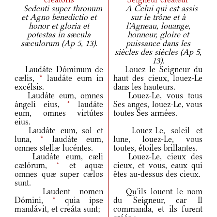
Sedenti super thronum
A Celui qui est assis
et Agno benedictio et
sur le trône et à
honor et gloria et
l'Agneau, louange,
potestas in sæcula
honneur, gloire et
sæculorum (Ap 5, 13).
puissance dans les
siècles des siècles (Ap 5,
13).
Laudáte Dóminum de
Louez le Seigneur du
cælis,
*
laudáte eum in
haut des cieux, louez-Le
excélsis.
dans les hauteurs.
Laudáte eum, omnes
Louez-Le, vous tous
ángeli eius,
*
laudáte
Ses anges, louez-Le, vous
eum, omnes virtútes
toutes Ses armées.
eius.
Laudáte eum, sol et
Louez-Le, soleil et
luna,
*
laudáte eum,
lune, louez-Le, vous
omnes stellæ lucéntes.
toutes, étoiles brillantes.
Laudáte eum, cæli
Louez-Le, cieux des
cælórum,
*
et aquæ
cieux, et vous, eaux qui
omnes quæ super cælos
êtes au-dessus des cieux.
sunt.
Laudent nomen
Qu'ils louent le nom
Dómini,
*
quia ipse
du Seigneur, car Il
mandávit, et creáta sunt;
commanda, et ils furent