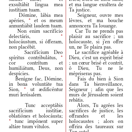
exsultábit lingua mea
et ma langue exultera de
iustítiam tuam.
Ta justice.
Dómine, lábia mea
Seigneur, ouvre mes
apéries,
*
et os meum
lèvres, et ma bouche
annuntiábit laudem tuam.
annoncera Ta louange.
Non enim sacrifício
Car Tu ne prends pas
delectáris,
*
plaisir au sacrifice ; un
holocáustum, si ófferam,
holocauste, si j'en offre
non placébit.
un, ne Te plaira pas.
Sacrifícium Deo
Le sacrifice agréable à
spíritus contribulátus,
*
Dieu, c'est un esprit brisé
cor contrítum et
; un cœur brisé et contrit,
humiliátum, Deus, non
ô Dieu, Tu ne le
despícies.
mépriseras pas.
Benígne fac, Dómine,
Fais du bien à Sion
in bona voluntáte tua
dans Ta bienveillance,
Sion,
*
ut ædificéntur
Seigneur ; afin que les
muri Ierúsalem.
murs de Jérusalem soient
rebâtis.
Tunc acceptábis
Alors, Tu agrées les
sacrifícium iustítiæ,
sacrifices de justice, les
oblatiónes et holocáusta;
offrandes et les
*
tunc impónent super
holocaustes ; alors on
altáre tuum vítulos.
offrira des taureaux sur
Ton autel.