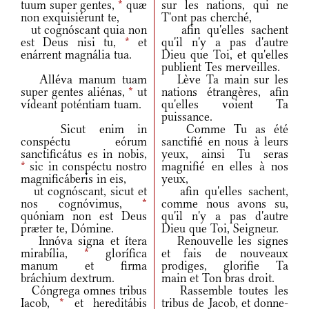
tuum super gentes,
*
quæ
sur les nations, qui ne
non exquisiérunt te,
T'ont pas cherché,
ut cognóscant quia non
afin qu'elles sachent
est Deus nisi tu,
*
et
qu'il n'y a pas d'autre
enárrent magnália tua.
Dieu que Toi, et qu'elles
publient Tes merveilles.
Alléva manum tuam
Lève Ta main sur les
super gentes aliénas,
*
ut
nations étrangères, afin
vídeant poténtiam tuam.
qu'elles voient Ta
puissance.
Sicut enim in
Comme Tu as été
conspéctu eórum
sanctifié en nous à leurs
sanctificátus es in nobis,
yeux, ainsi Tu seras
*
sic in conspéctu nostro
magnifié en elles à nos
magnificáberis in eis,
yeux,
ut cognóscant, sicut et
afin qu'elles sachent,
nos cognóvimus,
*
comme nous avons su,
quóniam non est Deus
qu'il n'y a pas d'autre
præter te, Dómine.
Dieu que Toi, Seigneur.
Innóva signa et ítera
Renouvelle les signes
mirabília,
*
glorífica
et fais de nouveaux
manum et firma
prodiges, glorifie Ta
bráchium dextrum.
main et Ton bras droit.
Cóngrega omnes tribus
Rassemble toutes les
Iacob,
*
et hereditábis
tribus de Jacob, et donne-