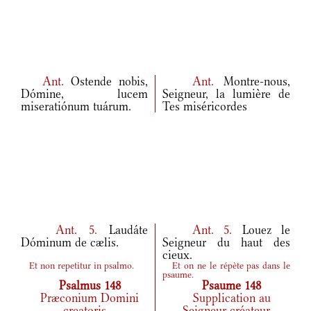
Ant.
Ostende nobis,
Ant.
Montre-nous,
Dómine, lucem
Seigneur, la lumière de
miseratiónum tuárum.
Tes miséricordes
Ant.
5.
Laudáte
Ant.
5.
Louez le
Dóminum de cælis.
Seigneur du haut des
cieux.
Et non repetitur in psalmo.
Et on ne le répète pas dans le
psaume.
Psalmus 148
Psaume 148
Præconium Domini
Supplication au
creatoris
Seigneur créateur