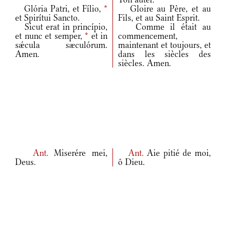
Glória Patri, et Fílio,
*
Gloire au Père, et au
et Spirítui Sancto.
Fils, et au Saint Esprit.
Sicut erat in princípio,
Comme il était au
et nunc et semper,
*
et in
commencement,
sǽcula sæculórum.
maintenant et toujours, et
Amen.
dans les siècles des
siècles. Amen.
Ant.
Miserére mei,
Ant.
Aie pitié de moi,
Deus.
ô Dieu.