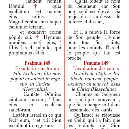
laudent nomen
Qu'ils louent le nom
Dómini,
†
quia
du Seigneur, car Son
exaltátum est nomen
nom seul est élevé ; Sa
eius solíus.
*
majesté est au-dessus de
Magnificéntia eius super
la terre et du ciel,
cælum et terram,
et exaltávit cornu
Et Il a relevé la force
pópuli sui.
†
Hymnus
de Son peuple. Hymne
ómnibus sanctis eius,
*
pour tous Ses saints,
fíliis Israel, pópulo, qui
pour les enfants d'Israël,
propínquus est ei.
le peuple qui Lui est
proche.
Psalmus 149
Psaume 149
Exsultatio sanctorum
L'exultation des saints
Filii Ecclesiæ, filii novi
Les fils de l'Eglise, les
populi exsultent in rege
fils du nouveau peuple
suo: in Christo
exultent en leur roi: dans
(Hesychius).
le Christ (Hesychius).
Cantáte Dómino
Chantez au Seigneur
cánticum novum;
*
laus
un cantique nouveau ;
eius in ecclésia
que Sa louange soit dans
sanctórum.
l'assemblée des saints.
Lætétur Israel in eo qui
Qu'Israël se réjouisse
fecit eum,
*
et fílii Sion
en Celui qui l'a fait, que
exsúltent in rege suo.
les enfants de Sion