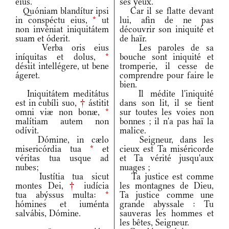
eius.
ses yeux.
Quóniam blandítur ipsi
Car il se flatte devant
in conspéctu eius,
*
ut
lui, afin de ne pas
non invéniat iniquitátem
découvrir son iniquité et
suam et óderit.
de haïr.
Verba oris eius
Les paroles de sa
iníquitas et dolus,
*
bouche sont iniquité et
désiit intellégere, ut bene
tromperie, il cesse de
ágeret.
comprendre pour faire le
bien.
Iniquitátem meditátus
Il médite l'iniquité
est in cubíli suo,
†
ástitit
dans son lit, il se tient
omni viæ non bonæ,
*
sur toutes les voies non
malítiam autem non
bonnes ; il n'a pas haï la
odívit.
malice.
Dómine, in cælo
Seigneur, dans les
misericórdia tua
*
et
cieux est Ta miséricorde
véritas tua usque ad
et Ta vérité jusqu'aux
nubes;
nuages ;
Iustítia tua sicut
Ta justice est comme
montes Dei,
†
iudícia
les montagnes de Dieu,
tua abýssus multa:
*
Ta justice comme une
hómines et iuménta
grande abyssale : Tu
salvábis, Dómine.
sauveras les hommes et
les bêtes, Seigneur.