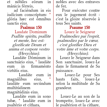
et nóbiles eórum in
nobles avec des entraves
mánicis férreis,
de fer,
ad faciéndum in eis
Pour exécuter contre
iudícium conscríptum:
*
eux le jugement écrit :
glória hæc est ómnibus
c'est la gloire réservée à
sanctis eius.
tous Ses saints.
Psalmus 150
Psaume 150
Laudate Dominum
Louez le Seigneur
Psallite spiritu, psallite
Psalmodiez par l'esprit,
et mente, hoc est:
psalmodiez par le cœur,
glorificate Deum et
c'est glorifier Dieu et
anima et corpore vestro
votre âme et votre corps.
(Hesychius).
(Hesychius).
Laudáte Dóminum in
Louez le Seigneur dans
sanctuário eius,
*
laudáte
Son sanctuaire, louez-Le
eum in firmaménto
dans le firmament de Sa
virtútis eius.
puissance.
Laudáte eum in
Louez-Le pour Ses
magnálibus eius,
*
hauts faits, louez-Le
laudáte eum secúndum
selon la multitude de Sa
multitúdinem
grandeur.
magnitúdinis eius.
Laudáte eum in sono
Louez-Le au son de la
tubæ,
*
laudáte eum in
trompette, louez-Le avec
psaltério et cíthara,
le psaltérion et la cithare,