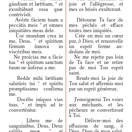
gáudium et lætítiam,
*
et
joie et l'allégresse, et
exsultábunt ossa quæ
mes os brisés exulteront.
contrivísti.
Avérte fáciem tuam a
Détourne Ta face de
peccátis meis
*
et omnes
mes péchés et efface
iniquitátes meas dele.
toutes mes iniquités.
Cor mundum crea in
Crée en moi un cœur
me, Deus,
*
et spíritum
pur, ô Dieu, et renouvelle
fírmum ínnova in
un esprit ferme au-
viscéribus meis.
dedans de moi.
Ne proícias me a fácie
Ne me rejette pas loin
tua
*
et spíritum sanctum
de Ta face et ne retire
tuum ne áuferas a me.
pas de moi Ton esprit
saint.
Redde mihi lætítiam
Rends-moi la joie de
salutáris tui
*
et spíritu
Ton salut et affermis-moi
promptíssimo confírma
par un esprit généreux.
me.
Docébo iníquos vias
J'enseignerai Tes voies
tuas,
*
et ímpii ad te
aux méchants, et les
converténtur.
pécheurs se convertiront
à Toi.
Líbera me de
Délivre-moi des
sanguínibus, Deus, Deus
effusions de sang, ô
salútis meæ,
*
et
Dieu, Dieu de mon salut,