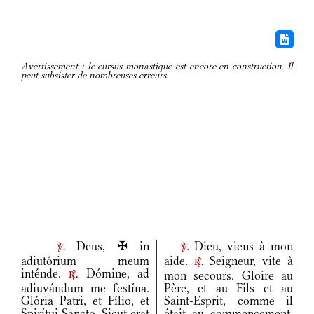
Avertissement : le cursus monastique est encore en construction. Il
peut subsister de nombreuses erreurs.
Deus, ✠ in
Dieu, viens à mon
v.
v.
adiutórium meum
aide.
Seigneur, vite à
r.
inténde.
Dómine, ad
mon secours. Gloire au
r.
adiuvándum me festína.
Père, et au Fils et au
Glória Patri, et Fílio, et
Saint-Esprit, comme il
Spirítui Sancto. Sicut erat
était au commencement,