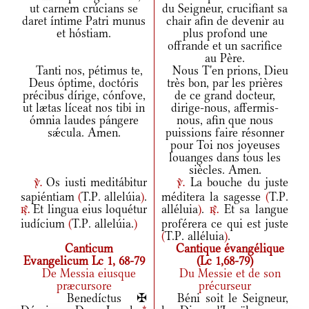
ut carnem crúcians se
du Seigneur, crucifiant sa
daret íntime Patri munus
chair afin de devenir au
et hóstiam.
plus profond une
offrande et un sacrifice
au Père.
Tanti nos, pétimus te,
Nous T'en prions, Dieu
Deus óptime, doctóris
très bon, par les prières
précibus dírige, cónfove,
de ce grand docteur,
ut lætas líceat nos tibi in
dirige-nous, affermis-
ómnia laudes pángere
nous, afin que nous
sǽcula. Amen.
puissions faire résonner
pour Toi nos joyeuses
louanges dans tous les
siècles. Amen.
Os iusti meditábitur
La bouche du juste
v.
v.
sapiéntiam
(
T.P. allelúia
)
.
méditera la sagesse
(
T.P.
Et lingua eius loquétur
alléluia
)
.
Et sa langue
r.
r.
iudícium
(
T.P. allelúia.
)
proférera ce qui est juste
(
T.P. alléluia
)
.
Canticum
Cantique évangélique
Evangelicum Lc 1, 68-79
(Lc 1,68-79)
De Messia eiusque
Du Messie et de son
præcursore
précurseur
Benedíctus ✠
Béni soit le Seigneur,