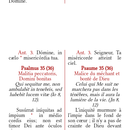
Dómine.
Ant.
3.
Dómine, in
Ant.
3.
Seigneur, Ta
cælo
*
misericórdia tua.
miséricorde atteint le
ciel.
Psalmus 35 (36)
Psaume 35 (36)
Malitia peccatoris,
Malice du méchant et
Domini bonitas
bonté de Dieu
Qui sequitur me, non
Celui qui Me suit ne
ambulabit in tenebris, sed
marchera pas dans les
habebit lucem vitæ (Io 8,
ténèbres, mais il aura la
12).
lumière de la vie. (Jn 8,
12)
Susúrrat iníquitas ad
L'iniquité murmure à
ímpium
*
in médio
l'impie dans le fond de
cordis eius; non est
son cœur ; il n'y a pas de
timor Dei ante óculos
crainte de Dieu devant