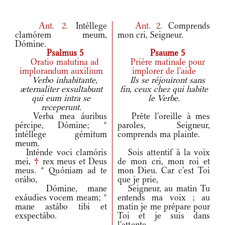
Ant.
2.
Intéllege
Ant.
2.
Comprends
clamórem meum,
mon cri, Seigneur.
Dómine.
Psalmus 5
Psaume 5
Oratio matutina ad
Prière matinale pour
implorandum auxilium
implorer de l'aide
Verbo inhabitante,
Ils se réjouiront sans
æternaliter exsultabunt
fin, ceux chez qui habite
qui eum intra se
le Verbe.
receperunt.
Verba mea áuribus
Prête l'oreille à mes
pércipe, Dómine;
*
paroles, Seigneur,
intéllege gémitum
comprends ma plainte.
meum.
Inténde voci clamóris
Sois attentif à la voix
mei,
†
rex meus et Deus
de mon cri, mon roi et
meus.
*
Quóniam ad te
mon Dieu. Car c'est Toi
orábo,
que je prie,
Dómine, mane
Seigneur, au matin Tu
exáudies vocem meam;
*
entends ma voix ; au
mane astábo tibi et
matin je me prépare pour
exspectábo.
Toi et je suis dans
l'attente.