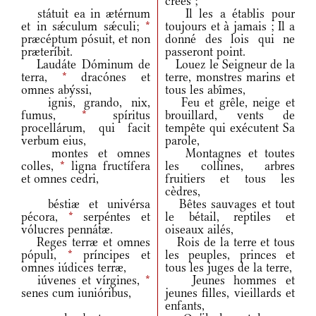
créés ;
státuit ea in ætérnum
Il les a établis pour
et in sǽculum sǽculi;
*
toujours et à jamais ; Il a
præcéptum pósuit, et non
donné des lois qui ne
præteríbit.
passeront point.
Laudáte Dóminum de
Louez le Seigneur de la
terra,
*
dracónes et
terre, monstres marins et
omnes abýssi,
tous les abîmes,
ignis, grando, nix,
Feu et grêle, neige et
fumus,
*
spíritus
brouillard, vents de
procellárum, qui facit
tempête qui exécutent Sa
verbum eius,
parole,
montes et omnes
Montagnes et toutes
colles,
*
ligna fructífera
les collines, arbres
et omnes cedri,
fruitiers et tous les
cèdres,
béstiæ et univérsa
Bêtes sauvages et tout
pécora,
*
serpéntes et
le bétail, reptiles et
vólucres pennátæ.
oiseaux ailés,
Reges terræ et omnes
Rois de la terre et tous
pópuli,
*
príncipes et
les peuples, princes et
omnes iúdices terræ,
tous les juges de la terre,
iúvenes et vírgines,
*
Jeunes hommes et
senes cum iunióribus,
jeunes filles, vieillards et
enfants,