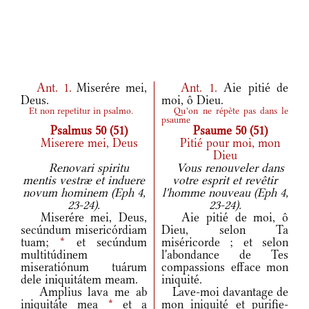
Ant.
1.
Miserére mei,
Ant.
1.
Aie pitié de
Deus.
moi, ô Dieu.
Et non repetitur in psalmo.
Qu'on ne répète pas dans le
psaume
Psalmus 50 (51)
Psaume 50 (51)
Miserere mei, Deus
Pitié pour moi, mon
Dieu
Renovari spiritu
Vous renouveler dans
mentis vestræ et induere
votre esprit et revêtir
novum hominem (Eph 4,
l'homme nouveau (Eph 4,
23-24).
23-24).
Miserére mei, Deus,
Aie pitié de moi, ô
secúndum misericórdiam
Dieu, selon Ta
tuam;
*
et secúndum
miséricorde ; et selon
multitúdinem
l'abondance de Tes
miseratiónum tuárum
compassions efface mon
dele iniquitátem meam.
iniquité.
Amplius lava me ab
Lave-moi davantage de
iniquitáte mea
*
et a
mon iniquité et purifie-