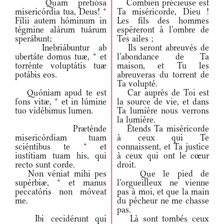
Quam pretiósa
Combien précieuse est
misericórdia tua, Deus!
*
Ta miséricorde, Dieu !
Fílii autem hóminum in
Les fils des hommes
tégmine alárum tuárum
espéreront à l'ombre de
sperábunt;
Tes ailes ;
Inebriábuntur ab
Ils seront abreuvés de
ubertáte domus tuæ,
*
et
l'abondance de Ta
torrénte voluptátis tuæ
maison, et Tu les
potábis eos.
abreuveras du torrent de
Ta volupté.
Quóniam apud te est
Car auprès de Toi est
fons vitæ,
*
et in lúmine
la source de vie, et dans
tuo vidébimus lumen.
Ta lumière nous verrons
la lumière.
Præténde
Étends Ta miséricorde
misericórdiam tuam
à ceux qui Te
sciéntibus te
*
et
connaissent, et Ta justice
iustítiam tuam his, qui
à ceux qui ont le cœur
recto sunt corde.
droit.
Non véniat mihi pes
Que le pied de
supérbiæ,
*
et manus
l'orgueilleux ne vienne
peccatóris non móveat
pas à moi, et que la main
me.
du pécheur ne me chasse
pas.
Ibi cecidérunt qui
Là sont tombés ceux