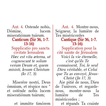
Ant.
4.
Ostende nobis,
Ant.
4.
Montre-nous,
Dómine, lucem
Seigneur, la lumière de
miseratiónum tuárum.
Tes miséricordes
Canticum (Sir 36, 1-7.
Cantique (Sir 36, 1-7.
13-16)
13-16)
Supplicatio pro sancta
Supplication pour la
civitate Ierusalem
cité sainte de Jérusalem
Hæc est vita æterna, ut
Voici la vie éternelle,
cognoscant te solum
c'est qu'ils Te
verum Deum et, quem
connaissent, Toi, le seul
misisti, Iesum Christum
Dieu véritable, et Celui
(Io 17, 3).
que Tu as envoyé, Jésus-
Christ (Jn 17, 3).
Miserére nostri, Deus
Aie pitié de nous, Dieu
ómnium, et réspice nos
*
de l'univers, et regarde-
et osténde nobis lucem
nous, montre-nous la
miseratiónum tuárum;
lumière de Tes
miséricordes ;
et immítte timórem
et répands Ta crainte