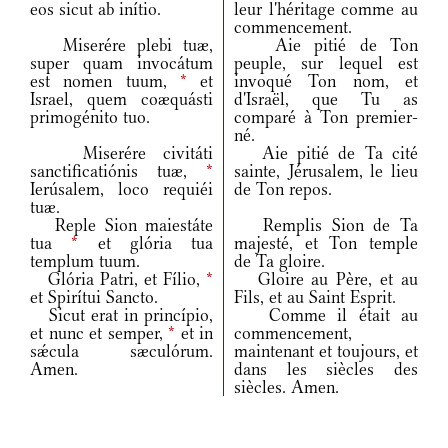
eos sicut ab inítio.
leur l'héritage comme au
commencement.
Miserére plebi tuæ,
Aie pitié de Ton
super quam invocátum
peuple, sur lequel est
est nomen tuum,
*
et
invoqué Ton nom, et
Israel, quem coæquásti
d'Israël, que Tu as
primogénito tuo.
comparé à Ton premier-
né.
Miserére civitáti
Aie pitié de Ta cité
sanctificatiónis tuæ,
*
sainte, Jérusalem, le lieu
Ierúsalem, loco requiéi
de Ton repos.
tuæ.
Reple Sion maiestáte
Remplis Sion de Ta
tua
*
et glória tua
majesté, et Ton temple
templum tuum.
de Ta gloire.
Glória Patri, et Fílio,
*
Gloire au Père, et au
et Spirítui Sancto.
Fils, et au Saint Esprit.
Sicut erat in princípio,
Comme il était au
et nunc et semper,
*
et in
commencement,
sǽcula sæculórum.
maintenant et toujours, et
Amen.
dans les siècles des
siècles. Amen.