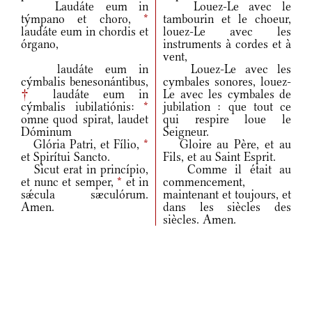
Laudáte eum in
Louez-Le avec le
týmpano et choro,
*
tambourin et le choeur,
laudáte eum in chordis et
louez-Le avec les
órgano,
instruments à cordes et à
vent,
laudáte eum in
Louez-Le avec les
cýmbalis benesonántibus,
cymbales sonores, louez-
†
laudáte eum in
Le avec les cymbales de
cýmbalis iubilatiónis:
*
jubilation : que tout ce
omne quod spirat, laudet
qui respire loue le
Dóminum
Seigneur.
Glória Patri, et Fílio,
*
Gloire au Père, et au
et Spirítui Sancto.
Fils, et au Saint Esprit.
Sicut erat in princípio,
Comme il était au
et nunc et semper,
*
et in
commencement,
sǽcula sæculórum.
maintenant et toujours, et
Amen.
dans les siècles des
siècles. Amen.