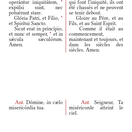
operántur iniquitátem,
*
qui font l'iniquité, ils ont
expúlsi sunt, nec
été chassés et ne peuvent
potuérunt stare.
se tenir debout.
Glória Patri, et Fílio,
*
Gloire au Père, et au
et Spirítui Sancto.
Fils, et au Saint Esprit.
Sicut erat in princípio,
Comme il était au
et nunc et semper,
*
et in
commencement,
sǽcula sæculórum.
maintenant et toujours, et
Amen.
dans les siècles des
siècles. Amen.
Ant.
Dómine, in cælo
Ant.
Seigneur, Ta
misericórdia tua.
miséricorde atteint le
ciel.