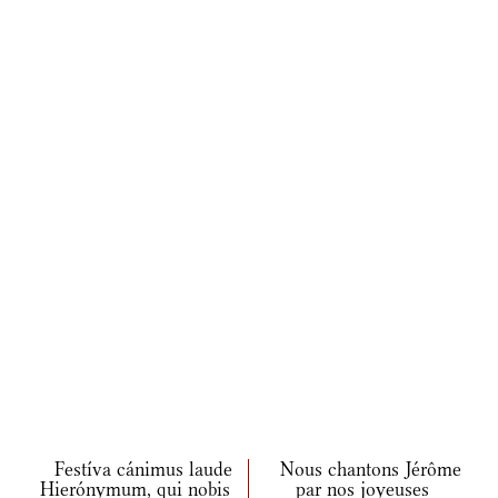
Festíva cánimus laude
Nous chantons Jérôme
Hierónymum, qui nobis
par nos joyeuses