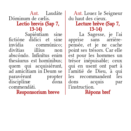
Ant.
Laudáte
Ant.
Louez le Seigneur
Dóminum de cælis.
du haut des cieux.
Lectio brevis (Sap 7,
Lecture brève (Sap 7,
13-14)
13-14)
Sapiéntiam sine
La Sagesse, je l'ai
fictióne dídici et sine
apprise sans arrière-
invídia commúnico;
pensée, et je ne cache
divítias illíus non
point ses trésors. Car elle
abscóndo. Infinítus enim
est pour les hommes un
thesáurus est homínibus;
trésor inépuisable; ceux
quem qui acquisiérunt,
qui en usent ont part à
ad amicítiam in Deum se
l'amitié de Dieu, à qui
paravérunt propter
les recommandent les
disciplínæ dona
dons acquis par
commendáti.
l'instruction.
Responsorium breve
Répons bref