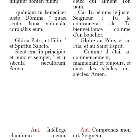
díligunt nomen tuum;
ceux qui aiment Ton
nom.
quóniam tu benedíces
Car Tu béniras le juste,
iusto, Dómine,
*
quasi
Seigneur ; Tu le
scuto, bona voluntáte
couronneras de Ta
coronábis eum.
bienveillance comme
d'un bouclier.
Glória Patri, et Fílio,
*
Gloire au Père, et au
et Spirítui Sancto.
Fils, et au Saint Esprit.
Sicut erat in princípio,
Comme il était au
et nunc et semper,
*
et in
commencement,
sǽcula sæculórum.
maintenant et toujours, et
Amen.
dans les siècles des
siècles. Amen.
Ant.
Intéllege
Ant.
Comprends mon
clamórem meum,
cri, Seigneur.