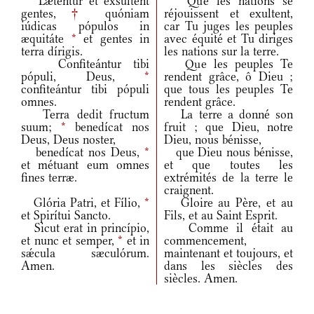
Læténtur et exsúltent
Que les nations se
gentes,
†
quóniam
réjouissent et exultent,
iúdicas pópulos in
car Tu juges les peuples
æquitáte
*
et gentes in
avec équité et Tu diriges
terra dírigis.
les nations sur la terre.
Confiteántur tibi
Que les peuples Te
pópuli, Deus,
*
rendent grâce, ô Dieu ;
confiteántur tibi pópuli
que tous les peuples Te
omnes.
rendent grâce.
Terra dedit fructum
La terre a donné son
suum;
*
benedícat nos
fruit ; que Dieu, notre
Deus, Deus noster,
Dieu, nous bénisse,
benedícat nos Deus,
*
que Dieu nous bénisse,
et métuant eum omnes
et que toutes les
fines terræ.
extrémités de la terre le
craignent.
Glória Patri, et Fílio,
*
Gloire au Père, et au
et Spirítui Sancto.
Fils, et au Saint Esprit.
Sicut erat in princípio,
Comme il était au
et nunc et semper,
*
et in
commencement,
sǽcula sæculórum.
maintenant et toujours, et
Amen.
dans les siècles des
siècles. Amen.