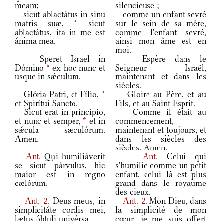
meam;
silencieuse ;
sicut ablactátus in sinu
comme un enfant sevré
matris suæ,
*
sicut
sur le sein de sa mère,
ablactátus, ita in me est
comme l'enfant sevré,
ánima mea.
ainsi mon âme est en
moi.
Speret Israel in
Espère dans le
Dómino
*
ex hoc nunc et
Seigneur, Israël,
usque in sǽculum.
maintenant et dans les
siècles.
Glória Patri, et Fílio,
*
Gloire au Père, et au
et Spirítui Sancto.
Fils, et au Saint Esprit.
Sicut erat in princípio,
Comme il était au
et nunc et semper,
*
et in
commencement,
sǽcula sæculórum.
maintenant et toujours, et
Amen.
dans les siècles des
siècles. Amen.
Ant.
Qui humiliáverit
Ant.
Celui qui
se sicut párvulus, hic
s'humilie comme un petit
maior est in regno
enfant, celui là est plus
cælórum.
grand dans le royaume
des cieux.
Ant.
2.
Deus meus, in
Ant.
2.
Mon Dieu, dans
simplicitáte cordis mei,
la simplicité de mon
lætus óbtuli univérsa.
cœur, je me suis offert