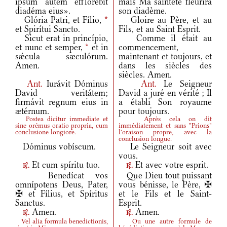
ipsum autem efflorébit
mais Ma sainteté fleurira
diadéma eius».
son diadème.
Glória Patri, et Fílio,
*
Gloire au Père, et au
et Spirítui Sancto.
Fils, et au Saint Esprit.
Sicut erat in princípio,
Comme il était au
et nunc et semper,
*
et in
commencement,
sǽcula sæculórum.
maintenant et toujours, et
Amen.
dans les siècles des
siècles. Amen.
Ant.
Iurávit Dóminus
Ant.
Le Seigneur
David veritátem;
David a juré en vérité ; Il
firmávit regnum eius in
a établi Son royaume
ætérnum.
pour toujours.
Postea dicitur immediate et
Après cela on dit
sine orémus oratio propria, cum
immédiatement et sans "Prions"
conclusione longiore.
l'oraison propre, avec la
conclusion longue.
Dóminus vobíscum.
Le Seigneur soit avec
vous.
Et cum spíritu tuo.
Et avec votre esprit.
r.
r.
Benedícat vos
Que Dieu tout puissant
omnípotens Deus, Pater,
vous bénisse, le Père, ✠
✠ et Fílius, et Spíritus
et le Fils et le Saint-
Sanctus.
Esprit.
Amen.
Amen.
r.
r.
Vel alia formula benedictionis,
Ou une autre formule de