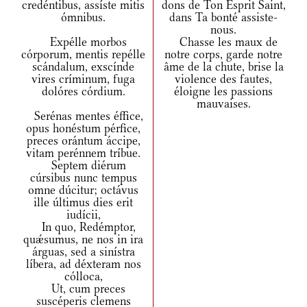
credéntibus, assíste mitis
dons de Ton Esprit Saint,
ómnibus.
dans Ta bonté assiste-
nous.
Expélle morbos
Chasse les maux de
córporum, mentis repélle
notre corps, garde notre
scándalum, exscínde
âme de la chute, brise la
vires críminum, fuga
violence des fautes,
dolóres córdium.
éloigne les passions
mauvaises.
Serénas mentes éffice,
opus honéstum pérfice,
preces orántum áccipe,
vitam perénnem tríbue.
Septem diérum
cúrsibus nunc tempus
omne dúcitur; octávus
ille últimus dies erit
iudícii,
In quo, Redémptor,
quǽsumus, ne nos in ira
árguas, sed a sinístra
líbera, ad déxteram nos
cólloca,
Ut, cum preces
suscéperis clemens