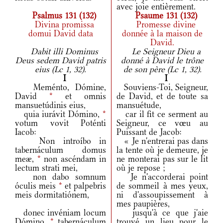
avec joie entièrement.
Psalmus 131 (132)
Psaume 131 (132)
Divina promissa
Promesse divine
domui David data
donnée à la maison de
David.
Dabit illi Dominus
Le Seigneur Dieu a
Deus sedem David patris
donné à David le trône
eius (Lc 1, 32).
de son père (Lc 1, 32).
I
I
Meménto, Dómine,
Souviens-Toi, Seigneur,
David
*
et omnis
de David, et de toute sa
mansuetúdinis eius,
mansuétude,
quia iurávit Dómino,
*
car il fit ce serment au
votum vovit Poténti
Seigneur, ce vœu au
Iacob:
Puissant de Jacob:
Non introíbo in
« Je n'entrerai pas dans
tabernáculum domus
la tente où je demeure, je
meæ,
*
non ascéndam in
ne monterai pas sur le lit
lectum strati mei,
où je repose ;
non dabo somnum
Je n'accorderai point
óculis meis
*
et palpebris
de sommeil à mes yeux,
meis dormitatiónem,
ni d'assoupissement à
mes paupières,
donec invéniam locum
jusqu'à ce que j'aie
Dómino,
*
tabernáculum
trouvé un lieu pour le