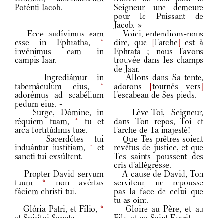
Poténti Iacob.
Seigneur, une demeure
pour le Puissant de
Jacob. »
Ecce audívimus eam
Voici, entendions-nous
esse in Ephratha,
*
dire, que
[
l'arche
]
est à
invénimus eam in
Ephrata ; nous l'avons
campis Iaar.
trouvée dans les champs
de Jaar.
Ingrediámur in
Allons dans Sa tente,
tabernáculum eius,
*
adorons
[
tournés vers
]
adorémus ad scabéllum
l'escabeau de Ses pieds.
pedum eius. -
Surge, Dómine, in
Lève-Toi, Seigneur,
réquiem tuam,
*
tu et
dans Ton repos, Toi et
arca fortitúdinis tuæ.
l'arche de Ta majesté!
Sacerdótes tui
Que Tes prêtres soient
induántur iustítiam,
*
et
revêtus de justice, et que
sancti tui exsúltent.
Tes saints poussent des
cris d'allégresse.
Propter David servum
A cause de David, Ton
tuum
*
non avértas
serviteur, ne repousse
fáciem christi tui.
pas la face de celui que
tu as oint.
Glória Patri, et Fílio,
*
Gloire au Père, et au
et Spirítui Sancto.
Fils, et au Saint Esprit.