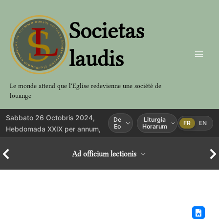
Aller
au
Societas
contenu
laudis
Le monde attend que l'Eglise redevienne une société de
louange
Sabbato 26 Octobris 2024,
De
Liturgia
FR
EN
Eo
Horarum
Hebdomada XXIX per annum,
Ad officium lectionis