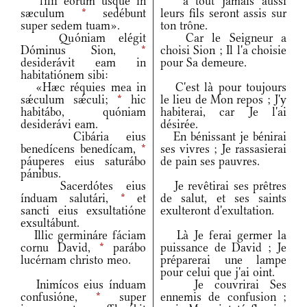
fílii eórum usque in
à tout jamais aussi
sæculum
*
sedébunt
leurs fils seront assis sur
super sedem tuam».
ton trône.
Quóniam elégit
Car le Seigneur a
Dóminus Sion,
*
choisi Sion ; Il l'a choisie
desiderávit eam in
pour Sa demeure.
habitatiónem sibi:
«Hæc réquies mea in
C'est là pour toujours
sǽculum sǽculi;
*
hic
le lieu de Mon repos ; J'y
habitábo, quóniam
habiterai, car Je l'ai
desiderávi eam.
désirée.
Cibária eius
En bénissant je bénirai
benedícens benedícam,
*
ses vivres ; Je rassasierai
páuperes eius saturábo
de pain ses pauvres.
pánibus.
Sacerdótes eius
Je revêtirai ses prêtres
índuam salutári,
*
et
de salut, et ses saints
sancti eius exsultatióne
exulteront d'exultation.
exsultábunt.
Illic germináre fáciam
Là Je ferai germer la
cornu David,
*
parábo
puissance de David ; Je
lucérnam christo meo.
préparerai une lampe
pour celui que j'ai oint.
Inimícos eius índuam
Je couvrirai Ses
confusióne,
*
super
ennemis de confusion ;