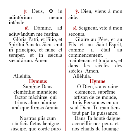
Deus, ✠ in
Dieu, viens à mon
v.
v.
adiutórium meum
aide.
inténde.
Dómine, ad
Seigneur, vite à mon
r.
r.
adiuvándum me festína.
secours.
Glória Patri, et Fílio, et
Gloire au Père, et au
Spirítui Sancto. Sicut erat
Fils et au Saint-Esprit,
in princípio, et nunc et
comme il était au
semper, et in sǽcula
commencement,
sæculórum. Amen.
maintenant et toujours, et
dans les siècles des
siècles. Amen.
Allelúia.
Alléluia.
Hymnus
Hymne
Summæ Deus
O Dieu, souveraine
cleméntiæ mundíque
clémence, suprême
factor máchinæ, qui
artisan de ce monde,
trinus almo númine
trois Personnes en un
unúsque firmas ómnia,
seul Dieu, Tu maintiens
tout par Ta puissance.
Nostros piis cum
Dans Ta bonté daigne
cánticis fletus benígne
accueillir nos peurs et
súscipe, quo corde puro
nos chants de louange