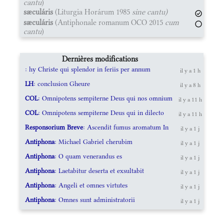
cantu
)
sæculáris
(Liturgia Horárum 1985
sine cantu)
sæculáris
(Antiphonale romanum OCO 2015
cum
cantu
)
Dernières modifications
: hy Christe qui splendor in feriis per annum
il y a 1 h
LH
: conclusion Gheure
il y a 8 h
COL
: Omnipotens sempiterne Deus qui nos omnium
il y a 11 h
COL
: Omnipotens sempiterne Deus qui in dilecto
il y a 11 h
Responsorium Breve
: Ascendit fumus aromatum In
il y a 1 j
Antiphona
: Michael Gabriel cherubim
il y a 1 j
Antiphona
: O quam venerandus es
il y a 1 j
Antiphona
: Laetabitur deserta et exsultabit
il y a 1 j
Antiphona
: Angeli et omnes virtutes
il y a 1 j
Antiphona
: Omnes sunt administratorii
il y a 1 j