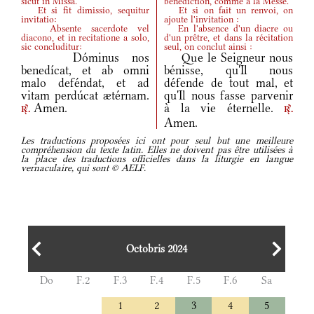
sicut in Missa.
bénédiction, comme à la Messe.
Et si fit dimissio, sequitur
Et si on fait un renvoi, on
invitatio:
ajoute l'invitation :
Absente sacerdote vel
En l'absence d'un diacre ou
diacono, et in recitatione a solo,
d'un prêtre, et dans la récitation
sic concluditur:
seul, on conclut ainsi :
Dóminus nos
Que le Seigneur nous
benedícat, et ab omni
bénisse, qu'Il nous
malo deféndat, et ad
défende de tout mal, et
vitam perdúcat ætérnam.
qu'Il nous fasse parvenir
Amen.
à la vie éternelle.
r.
r.
Amen.
Les traductions proposées ici ont pour seul but une meilleure
compréhension du texte latin. Elles ne doivent pas être utilisées à
la place des traductions officielles dans la liturgie en langue
vernaculaire, qui sont © AELF.
Octobris 2024
Do
F.2
F.3
F.4
F.5
F.6
Sa
1
2
3
4
5