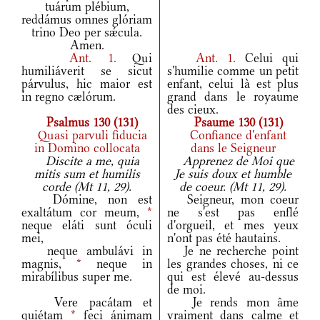
tuárum plébium,
reddámus omnes glóriam
trino Deo per sǽcula.
Amen.
Ant.
1.
Qui
Ant.
1.
Celui qui
humiliáverit se sicut
s'humilie comme un petit
párvulus, hic maior est
enfant, celui là est plus
in regno cælórum.
grand dans le royaume
des cieux.
Psalmus 130 (131)
Psaume 130 (131)
Quasi parvuli fiducia
Confiance d'enfant
in Domino collocata
dans le Seigneur
Discite a me, quia
Apprenez de Moi que
mitis sum et humilis
Je suis doux et humble
corde (Mt 11, 29).
de coeur. (Mt 11, 29).
Dómine, non est
Seigneur, mon coeur
exaltátum cor meum,
*
ne s'est pas enflé
neque eláti sunt óculi
d'orgueil, et mes yeux
mei,
n'ont pas été hautains.
neque ambulávi in
Je ne recherche point
magnis,
*
neque in
les grandes choses, ni ce
mirabílibus super me.
qui est élevé au-dessus
de moi.
Vere pacátam et
Je rends mon âme
quiétam
*
feci ánimam
vraiment dans calme et