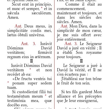
Sicut erat in princípio,
Comme il était au
et nunc et semper,
*
et in
commencement,
sǽcula sæculórum.
maintenant et toujours, et
Amen.
dans les siècles des
siècles. Amen.
Ant.
Deus meus, in
Ant.
Mon Dieu, dans la
simplicitáte cordis mei,
simplicité de mon cœur,
lætus óbtuli univérsa.
je me suis offert avec
joie entièrement.
Ant.
3.
Iurávit
Ant.
3.
Le Seigneur
Dóminus David
David a juré en vérité ; Il
veritátem; firmávit
a établi Son royaume
regnum eius in ætérnum.
pour toujours.
II
II
Iurávit Dóminus David
Le Seigneur a juré à
veritátem
*
et non
David la vérité, et Il ne
recédet ab ea:
s'en écartera pas :
«De fructu ventris tui
J'établirai sur ton trône
*
ponam super sedem
le fruit de ton sein.
tuam.
Si custodíerint fílii tui
Si tes fils gardent Mon
testaméntum meum
*
et
alliance et les préceptes
testimónia mea, quæ
que Je leur enseignerai,
docébo eos,