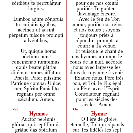
sórdibus te perfruámur
pour que nos cœurs
lárgius.
purifiés Te goûtent
davantage encore.
Lumbos adúre cóngruis
Avec le feu de Ton
tu caritátis ígnibus,
amour, purifie nos reins
accíncti ut adsint
et nos cœurs ; soyons
pérpetim tuísque prompti
toujours prêts à
advéntibus,
répondre, prompts à
courir à Ta venue.
Ut, quique horas
Et puisque le chant de
nóctium nunc
nos hymnes a rompu le
concinéndo rúmpimus,
cours de la nuit, accorde-
donis beátæ pátriæ
nous avec largesse les
ditémur omnes áffatim.
dons du royaume à venir.
Præsta, Pater piíssime,
Exauce-nous, Père très
Patríque compar Unice,
bon, et Toi, le Fils égal
cum Spíritu Paráclito
au Père, avec l’Esprit
regnans per omne
Consolateur, régnant
sǽculum. Amen.
pour les siècles des
siècles. Amen.
Vel:
Ou :
Hymnus
Hymne
Auctor perénnis
O Père de gloire
glóriæ, qui septifórmis
éternelle, Toi qui répands
grátiæ das Spíritum
sur Tes fidèles les sept