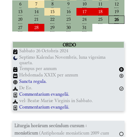
6
7
8
9
10
11
12
13
14
15
16
17
18
19
20
21
22
23
24
25
26
27
28
29
30
31
ORDO
Sabbato 26 Octobris 2024
Septimo Kalendas Novembris, luna vigesima
quarta.
Tempus per annum
Hebdomada XXIX per annum
Sancta regula.
De Eo.
Commentarium evangelii.
vel: Beatæ Mariæ Virginis in Sabbato.
Commentarium evangelii.
Liturgia horárum secúndum cursum :
monásticum
(Antiphonale monásticum 2009
cum