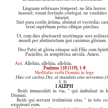
Linguam refrénans témperet, ne litis horror
ínsonet; visum fovéndo cóntegat, ne vanitátes
háuriat.
Sint pura cordis íntima, absístat et vecórdia; car
terat supérbiam potus cibíque párcitas;
Ut, cum dies abscésserit noctémque sors redúxer
mundi per abstinéntiam ipsi canámus glóriam.
Deo Patri sit glória eiúsque soli Fílio cum Spíri
Paráclito, in sempitérna sǽcula. Amen.
Ant.
Allelúia, allelúia, allelúia.
Psalmus 118 (119), 1-8
Meditatio verbi Domini in lege
Hæc est caritas Dei, ut mandata eius servemus (1
5, 3).
I ALEPH
Beáti immaculáti in via,
*
qui ámbulant in l
Dómini.
Beáti qui servant testimónia eius,
*
in toto co
exquírunt eum.