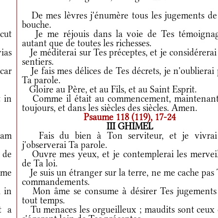
De mes lèvres j'énumère tous les jugements de
bouche.
cut
Je me réjouis dans la voie de Tes témoignag
autant que de toutes les richesses.
ias
Je méditerai sur Tes préceptes, et je considérerai
sentiers.
car
Je fais mes délices de Tes décrets, je n'oublierai
Ta parole.
Gloire au Père, et au Fils, et au Saint Esprit.
 in
Comme il était au commencement, maintenant
toujours, et dans les siècles des siècles. Amen.
Psaume 118 (119), 17-24
III GHIMEL
iam
Fais du bien à Ton serviteur, et je vivrai
j'observerai Ta parole.
 de
Ouvre mes yeux, et je contemplerai les merveil
de Ta loi.
 me
Je suis un étranger sur la terre, ne me cache pas
commandements.
 in
Mon âme se consume à désirer Tes jugements
tout temps.
t a
Tu menaces les orgueilleux ; maudits sont ceux 