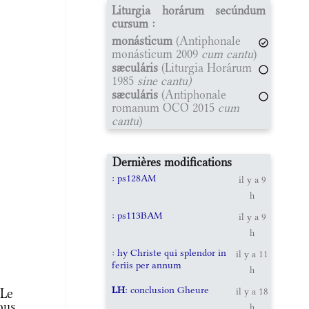
Liturgia horárum secúndum
cursum :
monásticum
(Antiphonale
monásticum 2009
cum cantu
)
sæculáris
(Liturgia Horárum
1985
sine cantu)
sæculáris
(Antiphonale
romanum OCO 2015
cum
cantu
)
Dernières modifications
: ps128AM
il y a 9
h
: ps113BAM
il y a 9
h
: hy Christe qui splendor in
il y a 11
feriis per annum
h
LH
: conclusion Gheure
-Le
il y a 18
ous
h