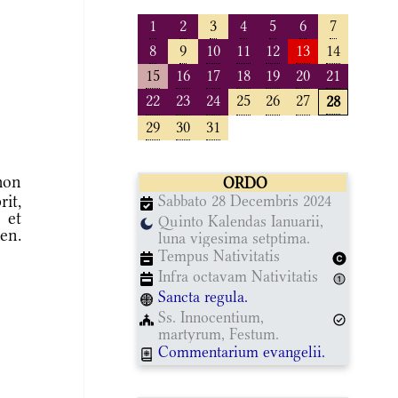
1
2
3
4
5
6
7
8
9
10
11
12
13
14
15
16
17
18
19
20
21
22
23
24
25
26
27
28
29
30
31
mon
ORDO
rit,
Sabbato 28 Decembris 2024
 et
Quinto Kalendas Ianuarii,
en.
luna vigesima setptima.
Tempus Nativitatis
Infra octavam Nativitatis
Sancta regula.
Ss. Innocentium,
martyrum, Festum.
Commentarium evangelii.