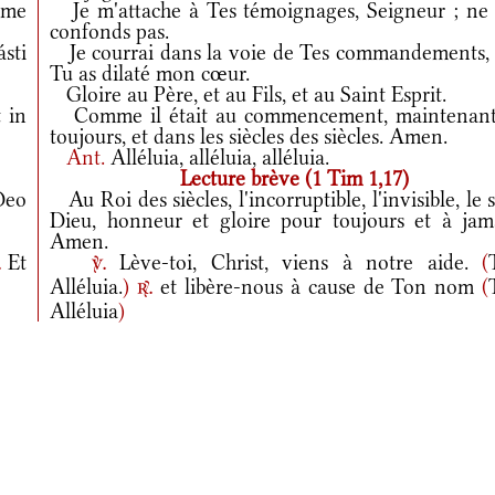
 me
Je m'attache à Tes témoignages, Seigneur ; ne
confonds pas.
ásti
Je courrai dans la voie de Tes commandements, 
Tu as dilaté mon cœur.
Gloire au Père, et au Fils, et au Saint Esprit.
 in
Comme il était au commencement, maintenant
toujours, et dans les siècles des siècles. Amen.
Ant.
Alléluia, alléluia, alléluia.
Lecture brève (1 Tim 1,17)
Deo
Au Roi des siècles, l'incorruptible, l'invisible, le 
Dieu, honneur et gloire pour toujours et à jama
Amen.
Et
Lève-toi, Christ, viens à notre aide.
(
.
v.
Alléluia.
)
et libère-nous à cause de Ton nom
(
r.
Alléluia
)