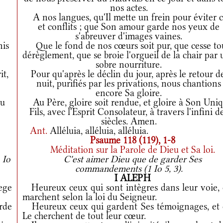
nos actes.
A nos langues, qu'Il mette un frein pour éviter c
et conflits ; que Son amour garde nos yeux de
s'abreuver d'images vaines.
nis
Que le fond de nos cœurs soit pur, que cesse to
dérèglement, que se broie l'orgueil de la chair par
sobre nourriture.
it,
Pour qu'après le déclin du jour, après le retour de
nuit, purifiés par les privations, nous chantions
encore Sa gloire.
tu
Au Père, gloire soit rendue, et gloire à Son Uni
Fils, avec l'Esprit Consolateur, à travers l'infini d
siècles. Amen.
Ant.
Alléluia, alléluia, alléluia.
Psaume 118 (119), 1-8
Méditation sur la Parole de Dieu et Sa loi.
 Io
C'est aimer Dieu que de garder Ses
commandements (1 Io 5, 3).
I ALEPH
ege
Heureux ceux qui sont intègres dans leur voie, 
marchent selon la loi du Seigneur.
rde
Heureux ceux qui gardent Ses témoignages, et 
Le cherchent de tout leur cœur.