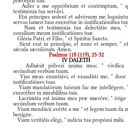
præcéptis tuis.
Aufer a me oppróbrium et contémptum,
*
q
testimónia tua servávi.
Etsi príncipes sedent et advérsum me loquúntu
servus tamen tuus exercétur in iustificatiónibus tui
Nam et testimónia tua delectátio mea,
*
consílium meum iustificatiónes tuæ.
Glória Patri, et Fílio,
*
et Spirítui Sancto.
Sicut erat in princípio, et nunc et semper,
*
et
sǽcula sæculórum. Amen.
Psalmus 118 (119), 25-32
IV DALETH
Adhǽsit púlveri ánima mea;
*
vivífica
secúndum verbum tuum.
Vias meas enuntiávi, et exaudísti me;
*
doce
iustificatiónes tuas.
Viam mandatórum tuórum fac me intellégere,
exercébor in mirabílibus tuis.
Lacrimáta est ánima mea præ mæróre;
*
érige
secúndum verbum tuum.
Viam mendácii avérte a me
*
et legem tuam da m
benígne.
Viam veritátis elégi,
*
iudícia tua propósui mihi.