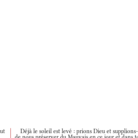
ut
Déjà le soleil est levé : prions Dieu et supplions
de nous préserver du Mauvais en ce jour et dans t