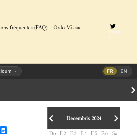
ions fréquentes (FAQ)
Ordo Missae
Twitt
er
ticum
FR
EN
Decembris 2024
Do
F.2
F.3
F.4
F.5
F.6
Sa