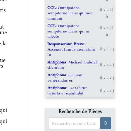
COL
: Omnipotens
ris
il y a 21
sempiterne Deus qui nos
h
omnium
COL
: Omnipotens
ut
il y a 21
sempiterne Deus qui in
 une
h
dilecto
 la
Responsorium Breve
:
Ascendit fumus aromatum
il y a 2 j
In
que
Antiphona
: Michael Gabriel
es
il y a 2 j
cherubim
Antiphona
: O quam
il y a 2 j
venerandus es
Antiphona
: Laetabitur
il y a 2 j
deserta et exsultabit
qui
Recherche de Pièces
qui