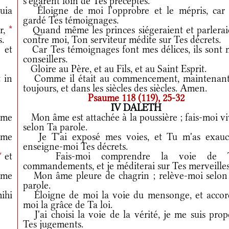
s'égarent loin de Tes préceptes.
uia
Éloigne de moi l'opprobre et le mépris, car j
gardé Tes témoignages.
r,
*
Quand même les princes siégeraient et parlerai
s.
contre moi, Ton serviteur médite sur Tes décrets.
et
Car Tes témoignages font mes délices, ils sont 
conseillers.
Gloire au Père, et au Fils, et au Saint Esprit.
 in
Comme il était au commencement, maintenant
toujours, et dans les siècles des siècles. Amen.
Psaume 118 (119), 25-32
IV DALETH
 me
Mon âme est attachée à la poussière ; fais-moi vi
selon Ta parole.
 me
Je T'ai exposé mes voies, et Tu m'as exauc
enseigne-moi Tes décrets.
*
et
Fais-moi comprendre la voie de T
commandements, et je méditerai sur Tes merveilles
 me
Mon âme pleure de chagrin ; relève-moi selon
parole.
ihi
Éloigne de moi la voie du mensonge, et accor
moi la grâce de Ta loi.
J'ai choisi la voie de la vérité, je me suis prop
Tes jugements.