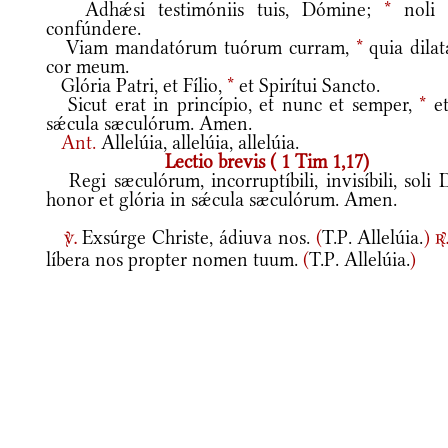
Adhǽsi testimóniis tuis, Dómine;
*
noli
confúndere.
Viam mandatórum tuórum curram,
*
quia dilat
cor meum.
Glória Patri, et Fílio,
*
et Spirítui Sancto.
Sicut erat in princípio, et nunc et semper,
*
et
sǽcula sæculórum. Amen.
Ant.
Allelúia, allelúia, allelúia.
Lectio brevis ( 1 Tim 1,17)
Regi sæculórum, incorruptíbili, invisíbili, soli 
honor et glória in sǽcula sæculórum. Amen.
Exsúrge Christe, ádiuva nos.
(
T.P. Allelúia.
)
v.
r
líbera nos propter nomen tuum.
(
T.P. Allelúia.
)