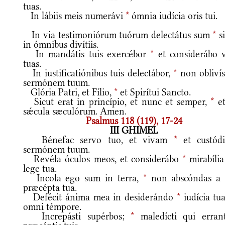
tuas.
In lábiis meis numerávi
*
ómnia iudícia oris tui.
In via testimoniórum tuórum delectátus sum
*
si
in ómnibus divítiis.
In mandátis tuis exercébor
*
et considerábo v
tuas.
In iustificatiónibus tuis delectábor,
*
non oblivís
sermónem tuum.
Glória Patri, et Fílio,
*
et Spirítui Sancto.
Sicut erat in princípio, et nunc et semper,
*
et
sǽcula sæculórum. Amen.
Psalmus 118 (119), 17-24
III GHIMEL
Bénefac servo tuo, et vivam
*
et custód
sermónem tuum.
Revéla óculos meos, et considerábo
*
mirabília
lege tua.
Incola ego sum in terra,
*
non abscóndas a
præcépta tua.
Defécit ánima mea in desiderándo
*
iudícia tua
omni témpore.
Increpásti supérbos;
*
maledícti qui erran