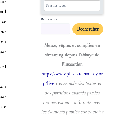
ans
ent
Rechercher
nce
Rechercher
ous
 en
Messe, vêpres et complies en
pas
streaming depuis l'abbaye de
Pluscarden
 et
https://www.pluscardenabbey.or
g/live
L'ensemble des textes et
son
des partitions chantés par les
pas
moines est en conformité avec
 ne
les éléments publiés sur Societas