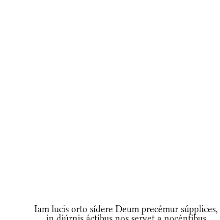
Iam lucis orto sídere Deum precémur súpplices, 
in diúrnis áctibus nos servet a nocéntibus.