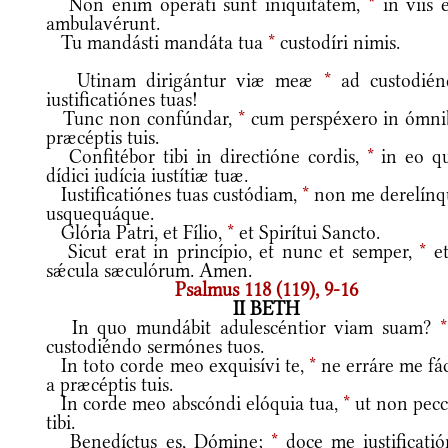
Non enim operáti sunt iniquitátem,
*
in viis e
ambulavérunt.
Tu mandásti mandáta tua
*
custodíri nimis.
Utinam dirigántur viæ meæ
*
ad custodién
iustificatiónes tuas!
Tunc non confúndar,
*
cum perspéxero in ómni
præcéptis tuis.
Confitébor tibi in directióne cordis,
*
in eo q
dídici iudícia iustítiæ tuæ.
Iustificatiónes tuas custódiam,
*
non me derelínq
usquequáque.
Glória Patri, et Fílio,
*
et Spirítui Sancto.
Sicut erat in princípio, et nunc et semper,
*
et
sǽcula sæculórum. Amen.
Psalmus 118 (119), 9-16
II BETH
In quo mundábit adulescéntior viam suam?
*
custodiéndo sermónes tuos.
In toto corde meo exquisívi te,
*
ne erráre me fác
a præcéptis tuis.
In corde meo abscóndi elóquia tua,
*
ut non pec
tibi.
Benedíctus es, Dómine;
*
doce me iustificatió