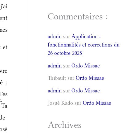
'ai
Commentaires :
ent
mes
admin
sur
Application :
fonctionnalités et corrections du
 et
26 octobre 2025
admin
sur
Ordo Missae
vre
Thibault
sur
Ordo Missae
é ;
admin
sur
Ordo Missae
es
.
Josué Kado
sur
Ordo Missae
 Ta
de-
Archives
osé