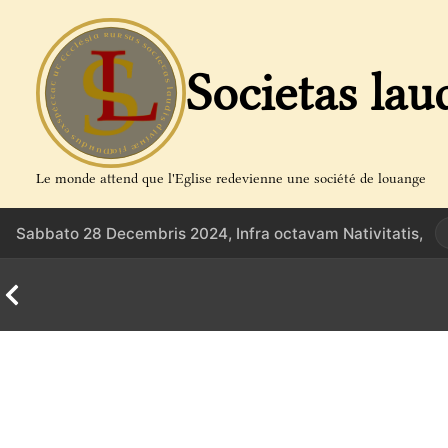
Aller
au
contenu
Societas lau
Le monde attend que l'Eglise redevienne une société de louange
Sabbato 28 Decembris 2024, Infra octavam Nativitatis,