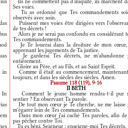
ius
Ils ne commettent pas d'iniquité, ils marchent d
Ses voies.
Tu as ordonné que Tes commandements soi
observés avec soin.
das
Puissent mes voies être dirigées vers l'observa
de tes décrets !
bus
Alors je ne serai pas confondu en considérant t
Tes commandements.
uod
Je Te louerai dans la droiture de mon cœur,
apprenant les jugements de Ta justice.
uas
Je garderai Tes décrets, ne m'abandonne 
entièrement.
Gloire au Père, et au Fils, et au Saint Esprit.
 in
Comme il était au commencement, maintenant
toujours, et dans les siècles des siècles. Amen.
Psaume 118 (119), 9-16
II BETH
In
Comment le jeune homme rendra-t-il pur 
sentier ? En observant Ta parole.
ias
De tout mon cœur je Te cherche, ne me laisse 
m'égarer loin de Tes commandements.
cem
Dans mon cœur j'ai caché Tes paroles, afin de
pas pécher contre Toi.
nes
Tu es béni, Seigneur ; enseigne-moi Tes décrets.