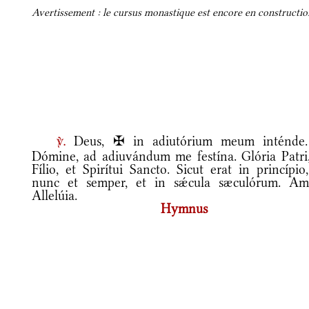
Avertissement : le cursus monastique est encore en construction
Deus, ✠ in adiutórium meum inténde
v.
Dómine, ad adiuvándum me festína. Glória Patri,
Fílio, et Spirítui Sancto. Sicut erat in princípio
nunc et semper, et in sǽcula sæculórum. Am
Allelúia.
Hymnus