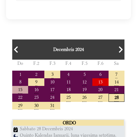
Decembris 2024
Do
F.2
F.3
F.4
F.5
F.6
Sa
1
2
3
4
5
6
7
8
9
10
11
12
13
14
15
16
17
18
19
20
21
22
23
24
25
26
27
28
29
30
31
ORDO
Sabbato 28 Decembris 2024
Quinto Kalendas Ianuarii, luna vigesima setptima.