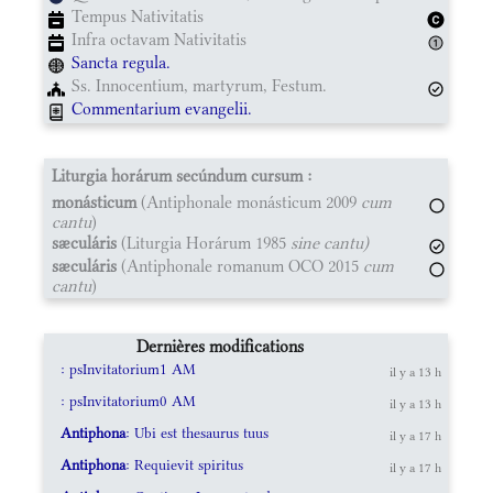
Tempus Nativitatis
Infra octavam Nativitatis
Sancta regula.
Ss. Innocentium, martyrum, Festum.
Commentarium evangelii.
Liturgia horárum secúndum cursum :
monásticum
(Antiphonale monásticum 2009
cum
cantu
)
sæculáris
(Liturgia Horárum 1985
sine cantu)
sæculáris
(Antiphonale romanum OCO 2015
cum
cantu
)
Dernières modifications
: psInvitatorium1 AM
il y a 13 h
: psInvitatorium0 AM
il y a 13 h
Antiphona
: Ubi est thesaurus tuus
il y a 17 h
Antiphona
: Requievit spiritus
il y a 17 h