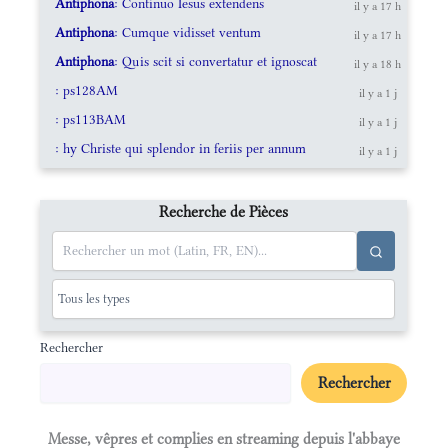
Antiphona
: Continuo Iesus extendens
il y a 17 h
Antiphona
: Cumque vidisset ventum
il y a 17 h
Antiphona
: Quis scit si convertatur et ignoscat
il y a 18 h
: ps128AM
il y a 1 j
: ps113BAM
il y a 1 j
: hy Christe qui splendor in feriis per annum
il y a 1 j
Recherche de Pièces
Rechercher
Rechercher
Messe, vêpres et complies en streaming depuis l'abbaye