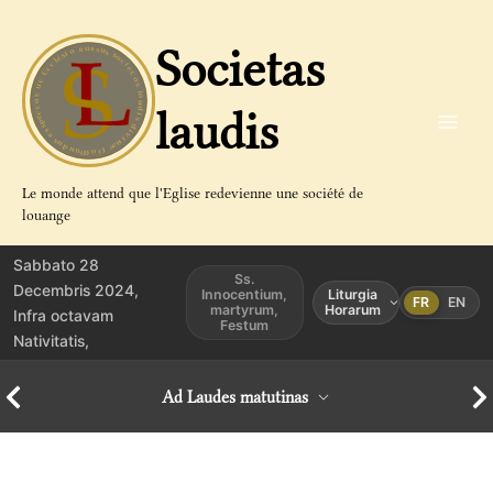
Aller
au
Societas
contenu
laudis
Le monde attend que l'Eglise redevienne une société de
louange
Sabbato 28
Ss.
Decembris 2024,
Innocentium,
Liturgia
FR
EN
martyrum,
Horarum
Infra octavam
Festum
Nativitatis,
Ad Laudes matutinas