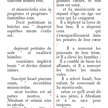
sanctum nomen eius,
grandes choses, et Son
nom est saint,
et misericórdia eius in
et Sa miséricorde se
progénies et progénies
*
répand d'âge en âge sur
timéntibus eum.
ceux qui Le craignent.
Fecit poténtiam in
Il a déployé la force de
bráchio suo,
*
dispérsit
Son bras, Il a dispersé
supérbos mente cordis
ceux qui
sui;
s'enorgueillissaient dans
les pensées de leur cœur
;
depósuit poténtes de
Il a renversé les
sede
*
et exaltávit
puissants de leur trône,
húmiles;
et Il a élevé les humbles ;
esuriéntes implévit
Il a comblé de biens les
bonis
*
et dívites dimísit
affamés, et Il a renvoyé
inánes.
les riches les mains
vides.
Suscépit Israel púerum
Il a relevé Israël, Son
suum,
*
recordátus
enfant, Se souvenant de
misericórdiæ,
Sa miséricorde,
sicut locútus est ad
selon ce qu'Il avait dit
patres nostros,
*
à nos pères, à Abraham
Abraham et sémini eius
et à sa race pour
in sǽcula.
toujours.