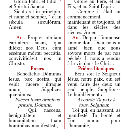
Glória Patri, et Fílio,
*
Gloire au Père, et au
et Spirítui Sancto.
Fils, et au Saint Esprit.
Sicut erat in princípio,
Comme il était au
et nunc et semper,
*
et in
commencement,
sǽcula sæculórum.
maintenant et toujours, et
Amen.
dans les siècles des
siècles. Amen.
Ant.
Propter nímiam
Ant.
De part l'immense
caritátem suam, qua
amour dont Dieu nous a
diléxit nos Deus, cum
aimé, bien que nous
essémus mórtui peccátis,
soyons morts de par nos
convivificávit nos in
péchés, Il nous a rendus
Christo.
à la vie dans le Christ.
Preces
Prières litaniques
Benedíctus Dóminus
Béni soit le Seigneur
Iesus, pax nostra, qui
Jésus, notre paix, qui est
venit fácere útraque
venu faire des deux un
unum. Súpplices
seul peuple. Supplions-
quærámus:
Le humblement :
Pacem tuam ómnibus
Accorde Ta paix à
præsta, Dómine.
tous, Seigneur.
Qui, nascens,
Toi qui, en naissant, as
benignitátem et
manifesté Ta bonté et
humanitátem tuam
Ton amour pour
homínibus manifestásti,
l'humanité,