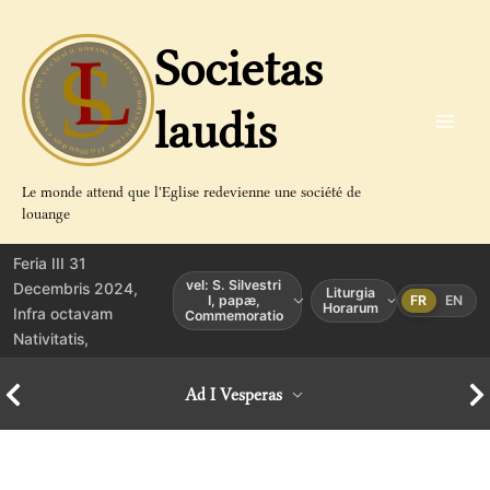
Aller
au
Societas
contenu
laudis
Le monde attend que l'Eglise redevienne une société de
louange
Feria III 31
vel: S. Silvestri
Decembris 2024,
Liturgia
I, papæ,
FR
EN
Horarum
Infra octavam
Commemoratio
Nativitatis,
Ad I Vesperas