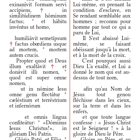
exinanívit formam servi
Lui-même, en prenant la
accípiens,
†
in
condition d'esclave, en
similitúdinem hóminum
Se rendant semblable aux
factus;
*
et hábitu
hommes ; reconnu pour
invéntus ut homo,
homme par tout ce qui a
paru de Lui,
humiliávit semetípsum
Il S'est abaissé Lui-
†
factus obœdiens usque
même, se faisant
ad mortem,
*
mortem
obéissant jusqu'à la mort,
autem crucis.
et à la mort de la croix.
Propter quod et Deus
C'est pourquoi aussi
illum exaltávit
†
et
Dieu L'a exalté, et Lui a
donávit illi nomen,
*
donné le nom qui est au-
quod est super omne
dessus de tout nom,
nomen,
ut in nómine Iesu
afin qu'au Nom de
omne genu flectátur
*
Jésus tout genou
cæléstium et terréstrium
fléchisse dans les cieux,
et infernórum
sur la terre et dans les
enfers,
et omnis língua
et que toute langue
confiteátur:
*
«Dóminus
confesse : « Jésus-Christ
Iesus Christus!», in
est le Seigneur ! » à la
glóriam Dei Patris.
gloire de Dieu le Père.
Glória Patri, et Fílio,
*
Gloire au Père, et au