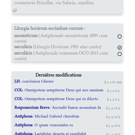
coemeterio Priscillæ, via Salaria, sepultus.
@
Liturgia horárum secúndum cursum :
monásticum
(Antiphonale monásticum 2009
cum
cantu
)
sæculáris
(Liturgia Horárum 1985
sine cantu)
sæculáris
(Antiphonale romanum OCO 2015
cum
cantu
)
Dernières modifications
LH
: conclusion Gheure
il y a 41 min
COL
: Omnipotens sempiterne Deus qui nos omnium
il y a 4 h
COL
: Omnipotens sempiterne Deus qui in dilecto
il y a 4 h
Responsorium Breve
: Ascendit fumus aromatum In
il y a 19 h
Antiphona
: Michael Gabriel cherubim
il y a 19 h
Antiphona
: O quam venerandus es
il y a 19 h
Antiphona
: Laetabitur deserta et exsultabit
il y a 19 h