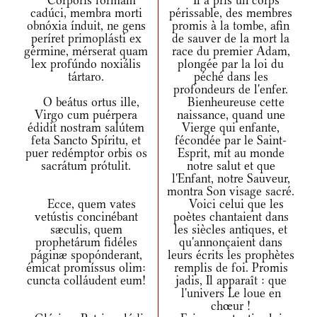
Córporis formam
Il a pris un corps
cadúci, membra morti
périssable, des membres
obnóxia índuit, ne gens
promis à la tombe, afin
períret primoplásti ex
de sauver de la mort la
gérmine, mérserat quam
race du premier Adam,
lex profúndo noxiális
plongée par la loi du
tártaro.
péché dans les
profondeurs de l'enfer.
O beátus ortus ille,
Bienheureuse cette
Virgo cum puérpera
naissance, quand une
édidit nostram salútem
Vierge qui enfante,
feta Sancto Spíritu, et
fécondée par le Saint-
puer redémptor orbis os
Esprit, mit au monde
sacrátum prótulit.
notre salut et que
l'Enfant, notre Sauveur,
montra Son visage sacré.
Ecce, quem vates
Voici celui que les
vetústis concinébant
poètes chantaient dans
sæculis, quem
les siècles antiques, et
prophetárum fidéles
qu'annonçaient dans
páginæ spopónderant,
leurs écrits les prophètes
émicat promíssus olim:
remplis de foi. Promis
cuncta colláudent eum!
jadis, Il apparaît : que
l'univers Le loue en
chœur !