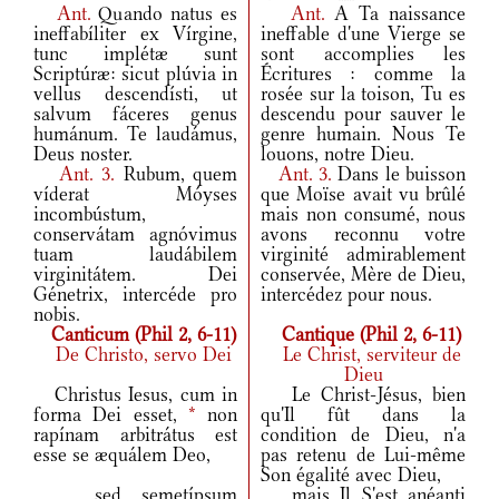
Ant.
Quando natus es
Ant.
A Ta naissance
ineffabíliter ex Vírgine,
ineffable d'une Vierge se
tunc implétæ sunt
sont accomplies les
Scriptúræ: sicut plúvia in
Écritures : comme la
vellus descendísti, ut
rosée sur la toison, Tu es
salvum fáceres genus
descendu pour sauver le
humánum. Te laudámus,
genre humain. Nous Te
Deus noster.
louons, notre Dieu.
Ant.
3.
Rubum, quem
Ant.
3.
Dans le buisson
víderat Móyses
que Moïse avait vu brûlé
incombústum,
mais non consumé, nous
conservátam agnóvimus
avons reconnu votre
tuam laudábilem
virginité admirablement
virginitátem. Dei
conservée, Mère de Dieu,
Génetrix, intercéde pro
intercédez pour nous.
nobis.
Canticum (Phil 2, 6-11)
Cantique (Phil 2, 6-11)
De Christo, servo Dei
Le Christ, serviteur de
Dieu
Christus Iesus, cum in
Le Christ-Jésus, bien
forma Dei esset,
*
non
qu'Il fût dans la
rapínam arbitrátus est
condition de Dieu, n'a
esse se æquálem Deo,
pas retenu de Lui-même
Son égalité avec Dieu,
sed semetípsum
mais Il S'est anéanti