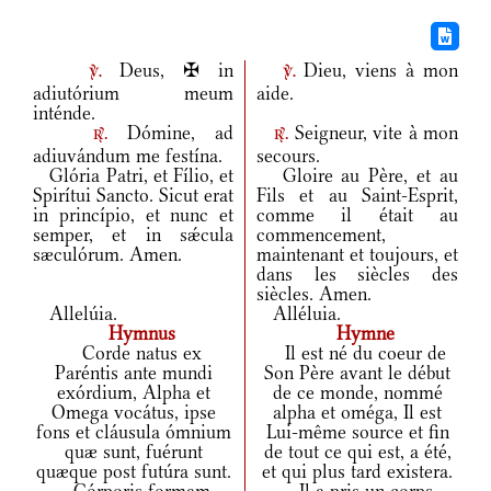
Deus, ✠ in
Dieu, viens à mon
v.
v.
adiutórium meum
aide.
inténde.
Dómine, ad
Seigneur, vite à mon
r.
r.
adiuvándum me festína.
secours.
Glória Patri, et Fílio, et
Gloire au Père, et au
Spirítui Sancto. Sicut erat
Fils et au Saint-Esprit,
in princípio, et nunc et
comme il était au
semper, et in sǽcula
commencement,
sæculórum. Amen.
maintenant et toujours, et
dans les siècles des
siècles. Amen.
Allelúia.
Alléluia.
Hymnus
Hymne
Corde natus ex
Il est né du coeur de
Paréntis ante mundi
Son Père avant le début
exórdium, Alpha et
de ce monde, nommé
Omega vocátus, ipse
alpha et oméga, Il est
fons et cláusula ómnium
Lui-même source et fin
quæ sunt, fuérunt
de tout ce qui est, a été,
quæque post futúra sunt.
et qui plus tard existera.