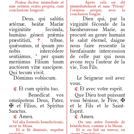
Postea dicitur immediate et
Après cela on dit
sine orémus oratio propria, cum
immédiatement et sans "Prions"
conclusione longiore.
l'oraison propre, avec la
conclusion longue.
Deus, qui salútis
Dieu qui, par la
ætérnæ, beátæ Maríæ
virginité féconde de la
virginitáte fecúnda,
bienheureuse Marie, as
humáno géneri prǽmia
procuré au genre humain
præstitísti,
†
tríbue,
le salut éternel, daigne
quǽsumus, ut ipsam pro
nous faire ressentir la
nobis intercédere
bienfaisante intercession
sentiámus,
*
per quam
de celle par qui nous
merúimus Fílium tuum
avons reçu l'auteur de la
auctórem vitæ suscípere.
vie, Ton Fils.
Qui tecum vivit.
Dóminus vobíscum.
Le Seigneur soit avec
vous.
Et cum spíritu tuo.
Et avec votre esprit.
r.
r.
Benedícat vos
Que Dieu tout puissant
omnípotens Deus, Pater,
vous bénisse, le Père, ✠
✠ et Fílius, et Spíritus
et le Fils et le Saint-
Sanctus.
Esprit.
Amen.
Amen.
r.
r.
Vel alia formula benedictionis,
Ou une autre formule de
sicut in Missa.
bénédiction, comme à la Messe.
Et si fit dimissio, sequitur
Et si on fait un renvoi, on
invitatio:
ajoute l'invitation :