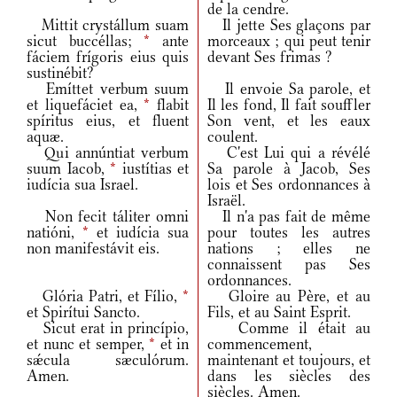
de la cendre.
Mittit crystállum suam
Il jette Ses glaçons par
sicut buccéllas;
*
ante
morceaux ; qui peut tenir
fáciem frígoris eius quis
devant Ses frimas ?
sustinébit?
Emíttet verbum suum
Il envoie Sa parole, et
et liquefáciet ea,
*
flabit
Il les fond, Il fait souffler
spíritus eius, et fluent
Son vent, et les eaux
aquæ.
coulent.
Qui annúntiat verbum
C'est Lui qui a révélé
suum Iacob,
*
iustítias et
Sa parole à Jacob, Ses
iudícia sua Israel.
lois et Ses ordonnances à
Israël.
Non fecit táliter omni
Il n'a pas fait de même
natióni,
*
et iudícia sua
pour toutes les autres
non manifestávit eis.
nations ; elles ne
connaissent pas Ses
ordonnances.
Glória Patri, et Fílio,
*
Gloire au Père, et au
et Spirítui Sancto.
Fils, et au Saint Esprit.
Sicut erat in princípio,
Comme il était au
et nunc et semper,
*
et in
commencement,
sǽcula sæculórum.
maintenant et toujours, et
Amen.
dans les siècles des
siècles. Amen.