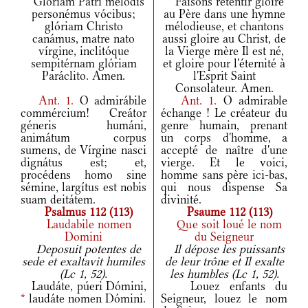
Glóriam Patri melódis
Faisons retentir gloire
personémus vócibus;
au Père dans une hymne
glóriam Christo
mélodieuse, et chantons
canámus, matre nato
aussi gloire au Christ, de
vírgine, inclitóque
la Vierge mère Il est né,
sempitérnam glóriam
et gloire pour l'éternité à
Paráclito. Amen.
l'Esprit Saint
Consolateur. Amen.
Ant.
1.
O admirábile
Ant.
1.
O admirable
commércium! Creátor
échange ! Le créateur du
géneris humáni,
genre humain, prenant
animátum corpus
un corps d'homme, a
sumens, de Vírgine nasci
accepté de naître d'une
dignátus est; et,
vierge. Et le voici,
procédens homo sine
homme sans père ici-bas,
sémine, largítus est nobis
qui nous dispense Sa
suam deitátem.
divinité.
Psalmus 112 (113)
Psaume 112 (113)
Laudabile nomen
Que soit loué le nom
Domini
du Seigneur
Deposuit potentes de
Il dépose les puissants
sede et exaltavit humiles
de leur trône et Il exalte
(Lc 1, 52).
les humbles (Lc 1, 52).
Laudáte, púeri Dómini,
Louez enfants du
*
laudáte nomen Dómini.
Seigneur, louez le nom