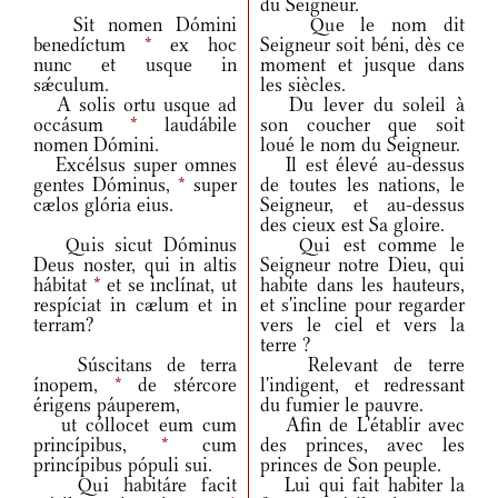
du Seigneur.
Sit nomen Dómini
Que le nom dit
benedíctum
*
ex hoc
Seigneur soit béni, dès ce
nunc et usque in
moment et jusque dans
sǽculum.
les siècles.
A solis ortu usque ad
Du lever du soleil à
occásum
*
laudábile
son coucher que soit
nomen Dómini.
loué le nom du Seigneur.
Excélsus super omnes
Il est élevé au-dessus
gentes Dóminus,
*
super
de toutes les nations, le
cælos glória eius.
Seigneur, et au-dessus
des cieux est Sa gloire.
Quis sicut Dóminus
Qui est comme le
Deus noster, qui in altis
Seigneur notre Dieu, qui
hábitat
*
et se inclínat, ut
habite dans les hauteurs,
respíciat in cælum et in
et s'incline pour regarder
terram?
vers le ciel et vers la
terre ?
Súscitans de terra
Relevant de terre
ínopem,
*
de stércore
l'indigent, et redressant
érigens páuperem,
du fumier le pauvre.
ut cóllocet eum cum
Afin de L'établir avec
princípibus,
*
cum
des princes, avec les
princípibus pópuli sui.
princes de Son peuple.
Qui habitáre facit
Lui qui fait habiter la