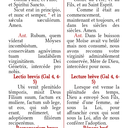
et Spirítui Sancto.
Fils, et au Saint Esprit.
Sicut erat in princípio,
Comme il était au
et nunc et semper,
*
et in
commencement,
sǽcula sæculórum.
maintenant et toujours, et
Amen.
dans les siècles des
siècles. Amen.
Ant.
Rubum, quem
Ant.
Dans le buisson
víderat Móyses
que Moïse avait vu brûlé
incombústum,
mais non consumé, nous
conservátam agnóvimus
avons reconnu votre
tuam laudábilem
virginité admirablement
virginitátem. Dei
conservée, Mère de Dieu,
Génetrix, intercéde pro
intercédez pour nous.
nobis.
Lectio brevis (Gal 4, 4-
Lecture brève (Gal 4, 4-
5)
5)
Ubi venit plenitúdo
Lorsque est venue la
témporis, misit Deus
plénitude des temps,
Fílium suum, factum ex
Dieu a envoyé Son Fils,
mulíere, factum sub lege,
formé d'une femme, né
ut eos, qui sub lege
sous la Loi, pour
erant, redímeret, ut
affranchir ceux qui sont
adoptiónem filiórum
sous la Loi, afin de nous
reciperémus.
conférer l'adoption.