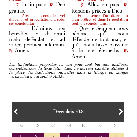
Ite in pace.
Deo
Allez en paix.
v.
r.
v.
r.
grátias.
Rendons grâces à Dieu.
Absente sacerdote vel
En l'absence d'un diacre ou
diacono, et in recitatione a solo,
d'un prêtre, et dans la récitation
sic concluditur:
seul, on conclut ainsi :
Dóminus nos
Que le Seigneur nous
benedícat, et ab omni
bénisse, qu'Il nous
malo deféndat, et ad
défende de tout mal, et
vitam perdúcat ætérnam.
qu'Il nous fasse parvenir
Amen.
à la vie éternelle.
r.
r.
Amen.
Les traductions proposées ici ont pour seul but une meilleure
compréhension du texte latin. Elles ne doivent pas être utilisées à
la place des traductions officielles dans la liturgie en langue
vernaculaire, qui sont © AELF.
Decembris 2024
Do
F.2
F.3
F.4
F.5
F.6
Sa
1
2
3
4
5
6
7