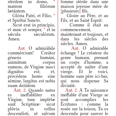
stérilem in domo,
*
femme stérile dans une
matrem filiórum
maison joyeuse mère de
lætántem.
[
plusieurs
]
fils.
Glória Patri, et Fílio,
*
Gloire au Père, et au
et Spirítui Sancto.
Fils, et au Saint Esprit.
Sicut erat in princípio,
Comme il était au
et nunc et semper,
*
et in
commencement,
sǽcula sæculórum.
maintenant et toujours, et
Amen.
dans les siècles des
siècles. Amen.
Ant.
O admirábile
Ant.
O admirable
commércium! Creátor
échange ! Le créateur du
géneris humáni,
genre humain, prenant
animátum corpus
un corps d'homme, a
sumens, de Vírgine nasci
accepté de naître d'une
dignátus est; et,
vierge. Et le voici,
procédens homo sine
homme sans père ici-bas,
sémine, largítus est nobis
qui nous dispense Sa
suam deitátem.
divinité.
Ant.
2.
Quando natus
Ant.
2.
A Ta naissance
es ineffabíliter ex
ineffable d'une Vierge se
Vírgine, tunc implétæ
sont accomplies les
sunt Scriptúræ: sicut
Écritures : comme la
plúvia in vellus
rosée sur la toison, Tu es
descendísti, ut salvum
descendu pour sauver le