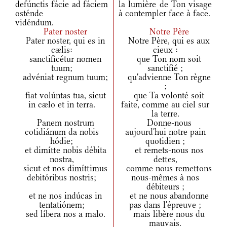
defúnctis fácie ad fáciem
la lumière de Ton visage
osténde
à contempler face à face.
vidéndum.
Pater noster
Notre Père
Pater noster, qui es in
Notre Père, qui es aux
cælis:
cieux :
sanctificétur nomen
que Ton nom soit
tuum;
sanctifié ;
advéniat regnum tuum;
qu'advienne Ton règne
;
fiat volúntas tua, sicut
que Ta volonté soit
in cælo et in terra.
faite, comme au ciel sur
la terre.
Panem nostrum
Donne-nous
cotidiánum da nobis
aujourd'hui notre pain
hódie;
quotidien ;
et dimítte nobis débita
et remets-nous nos
nostra,
dettes,
sicut et nos dimíttimus
comme nous remettons
debitóribus nostris;
nous-mêmes à nos
débiteurs ;
et ne nos indúcas in
et ne nous abandonne
tentatiónem;
pas dans l'épreuve ;
sed líbera nos a malo.
mais libère nous du
mauvais.