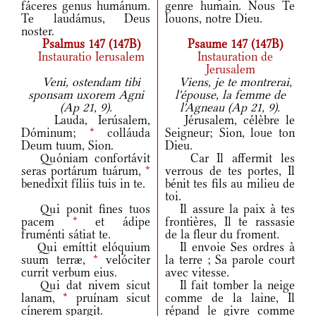
fáceres genus humánum.
genre humain. Nous Te
Te laudámus, Deus
louons, notre Dieu.
noster.
Psalmus 147 (147B)
Psaume 147 (147B)
Instauratio Ierusalem
Instauration de
Jerusalem
Veni, ostendam tibi
Viens, je te montrerai,
sponsam uxorem Agni
l'épouse, la femme de
(Ap 21, 9).
l'Agneau (Ap 21, 9).
Lauda, Ierúsalem,
Jérusalem, célèbre le
Dóminum;
*
colláuda
Seigneur; Sion, loue ton
Deum tuum, Sion.
Dieu.
Quóniam confortávit
Car Il affermit les
seras portárum tuárum,
*
verrous de tes portes, Il
benedíxit fíliis tuis in te.
bénit tes fils au milieu de
toi.
Qui ponit fines tuos
Il assure la paix à tes
pacem
*
et ádipe
frontières, Il te rassasie
fruménti sátiat te.
de la fleur du froment.
Qui emíttit elóquium
Il envoie Ses ordres à
suum terræ,
*
velóciter
la terre ; Sa parole court
currit verbum eius.
avec vitesse.
Qui dat nivem sicut
Il fait tomber la neige
lanam,
*
pruínam sicut
comme de la laine, Il
cínerem spargit.
répand le givre comme