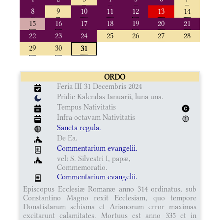
8
9
10
11
12
13
14
15
16
17
18
19
20
21
22
23
24
25
26
27
28
29
30
31
ORDO
Feria III 31 Decembris 2024
Pridie Kalendas Ianuarii, luna una.
Tempus Nativitatis
Infra octavam Nativitatis
Sancta regula.
De Ea.
Commentarium evangelii.
vel: S. Silvestri I, papæ,
Commemoratio.
Commentarium evangelii.
Episcopus Ecclesiæ Romanæ anno 314 ordinatus, sub
Constantino Magno rexit Ecclesiam, quo tempore
Donatistarum schisma et Arianorum error maximas
excitarunt calamitates. Mortuus est anno 335 et in