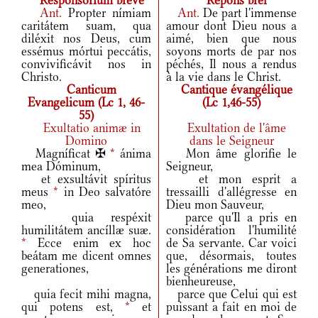
Responsorium breve
Répons bref
Ant.
Propter nímiam
Ant.
De part l'immense
caritátem suam, qua
amour dont Dieu nous a
diléxit nos Deus, cum
aimé, bien que nous
essémus mórtui peccátis,
soyons morts de par nos
convivificávit nos in
péchés, Il nous a rendus
Christo.
à la vie dans le Christ.
Canticum
Cantique évangélique
Evangelicum (Lc 1, 46-
(Lc 1,46-55)
55)
Exultatio animæ in
Exultation de l'âme
Domino
dans le Seigneur
Magníficat ✠
*
ánima
Mon âme glorifie le
mea Dóminum,
Seigneur,
et exsultávit spíritus
et mon esprit a
meus
*
in Deo salvatóre
tressailli d'allégresse en
meo,
Dieu mon Sauveur,
quia respéxit
parce qu'Il a pris en
humilitátem ancíllæ suæ.
considération l'humilité
*
Ecce enim ex hoc
de Sa servante. Car voici
beátam me dicent omnes
que, désormais, toutes
generationes,
les générations me diront
bienheureuse,
quia fecit mihi magna,
parce que Celui qui est
qui potens est,
*
et
puissant a fait en moi de