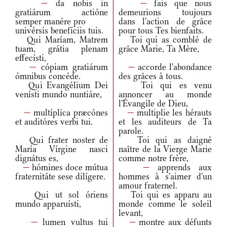
—
da nobis in
—
fais que nous
gratiárum actióne
demeurions toujours
semper manére pro
dans l'action de grâce
univérsis benefíciis tuis.
pour tous Tes bienfaits.
Qui Maríam, Matrem
Toi qui as comblé de
tuam, grátia plenam
grâce Marie, Ta Mère,
effecísti,
—
cópiam gratiárum
—
accorde l'abondance
ómnibus concéde.
des grâces à tous.
Qui Evangélium Dei
Toi qui es venu
venísti mundo nuntiáre,
annoncer au monde
l'Évangile de Dieu,
—
multíplica præcónes
—
multiplie les hérauts
et auditóres verbi tui.
et les auditeurs de Ta
parole.
Qui frater noster de
Toi qui as daigné
María Vírgine nasci
naître de la Vierge Marie
dignátus es,
comme notre frère,
—
hómines doce mútua
—
apprends aux
fraternitáte sese dilígere.
hommes à s'aimer d'un
amour fraternel.
Qui ut sol óriens
Toi qui es apparu au
mundo apparuísti,
monde comme le soleil
levant,
—
lumen vultus tui
—
montre aux défunts