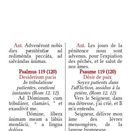
Ant.
Advenérunt nobis
Ant.
Les jours de la
dies pæniténtiæ ad
pénitence nous sont
rediménda peccáta, ad
advenus, pour l'expiation
salvándas ánimas.
des péchés, et le salut de
nos âmes.
Psalmus 119 (120)
Psaume 119 (120)
Desiderium pacis
Désir de paix
In tribulatione
Soyez patients dans
patientes, orationi
l'affliction, assidus à la
instantes (Rom 12, 12).
prière, (Rom 12, 12).
Ad Dóminum, cum
Vers le Seigneur, dans
tribulárer, clamávi,
*
et
ma détresse, j'ai crié, et Il
exaudívit me.
m'a entendu.
Dómine, líbera
Seigneur, délivre mon
ánimam meam a lábiis
âme des lèvres
mendácii,
*
a lingua
mensongères, de la
dolósa.
langue trompeuse.