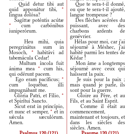
Quid detur tibi aut
Que te sera-t-il donné,
quid apponátur tibi,
*
ou que te sera-t-il ajouté,
lingua dolósa?
langue trompeuse ?
Sagíttæ poténtis acútæ
Des flèches acérées du
*
cum carbónibus
puissant, avec des
iuniperórum.
charbons ardents de
genévrier.
Heu mihi, quia
Hélas pour moi, car j'ai
peregrinátus sum in
séjourné à Méshec, j'ai
Mosoch,
*
habitávi ad
habité parmi les tentes de
tabemácula Cedar!
Kédar !
Multum íncola fuit
Mon âme a longtemps
ánima mea
*
cum his,
séjourné avec ceux qui
qui odérunt pacem.
haïssent la paix.
Ego eram pacíficus;
*
Je suis pour la paix ;
cum loquébar, illi
mais quand je parle, ils
impugnábant me.
sont pour la guerre.
Glória Patri, et Fílio,
*
Gloire au Père, et au
et Spirítui Sancto.
Fils, et au Saint Esprit.
Sicut erat in princípio,
Comme il était au
et nunc et semper,
*
et in
commencement,
sǽcula sæculórum.
maintenant et toujours, et
Amen.
dans les siècles des
siècles. Amen.
Psalmus 120 (121)
Psaume 120 (121)