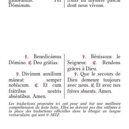
gaudeámus. Per
fruits du mystère pascal
Dóminum.
dont nous vivons.
Benedicámus
Bénissons le
v.
v.
Dómino.
Deo grátias.
Seigneur.
Rendons
r.
r.
grâces à Dieu.
Divínum auxílium
Que le secours de
v.
v.
máneat semper
Dieu demeure toujours
nobíscum.
Et cum
avec nous.
Et avec nos
r.
r.
frátribus nostris
frères absents. Amen.
abséntibus. Amen.
Les traductions proposées ici ont pour seul but une meilleure
compréhension du texte latin. Elles ne doivent pas être utilisées à
la place des traductions officielles dans la liturgie en langue
vernaculaire, qui sont © AELF.