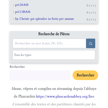
: ps128AM
il y a 1 j
: ps113BAM
il y a 1 j
: hy Christe qui splendor in feriis per annum
il y a 1 j
Recherche de Pièces
Rechercher
Rechercher
Messe, vêpres et complies en streaming depuis l'abbaye
de Pluscarden
https://www.pluscardenabbey.org/live
L'ensemble des textes et des partitions chantés par les