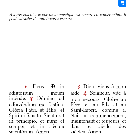
Avertissement : le cursus monastique est encore en construction. Il
peut subsister de nombreuses erreurs.
Deus, ✠ in
Dieu, viens à mon
v.
v.
adiutórium meum
aide.
Seigneur, vite à
r.
inténde.
Dómine, ad
mon secours. Gloire au
r.
adiuvándum me festína.
Père, et au Fils et au
Glória Patri, et Fílio, et
Saint-Esprit, comme il
Spirítui Sancto. Sicut erat
était au commencement,
in princípio, et nunc et
maintenant et toujours, et
semper, et in sǽcula
dans les siècles des
sæculórum. Amen.
siècles. Amen.