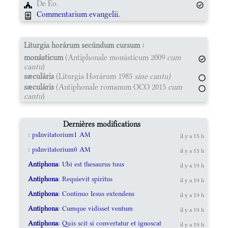
De Eo.
Commentarium evangelii.
Liturgia horárum secúndum cursum :
monásticum
(Antiphonale monásticum 2009
cum
cantu
)
sæculáris
(Liturgia Horárum 1985
sine cantu)
sæculáris
(Antiphonale romanum OCO 2015
cum
cantu
)
Dernières modifications
: psInvitatorium1 AM
il y a 15 h
: psInvitatorium0 AM
il y a 15 h
Antiphona
: Ubi est thesaurus tuus
il y a 19 h
Antiphona
: Requievit spiritus
il y a 19 h
Antiphona
: Continuo Iesus extendens
il y a 19 h
Antiphona
: Cumque vidisset ventum
il y a 19 h
Antiphona
: Quis scit si convertatur et ignoscat
il y a 19 h