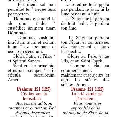
Per diem sol non
Le soleil ne te frappera
percútiet te,
*
neque luna
pas pendant le jour, ni la
per noctem.
lune pendant la nuit.
Dóminus custódiet te
Le Seigneur te gardera
ab omni malo;
*
de tout mal ; Il gardera
custódiet ánimam tuam
ton âme.
Dóminus.
Dóminus custódiet
Le Seigneur gardera
intróitum tuum et éxitum
ton départ et ton arrivée,
tuum
*
ex hoc nunc et
dès maintenant et dans
usque in sǽculum.
les siècles.
Glória Patri, et Fílio,
*
Gloire au Père, et au
et Spirítui Sancto.
Fils, et au Saint Esprit.
Sicut erat in princípio,
Comme il était au
et nunc et semper,
*
et in
commencement,
sǽcula sæculórum.
maintenant et toujours, et
Amen.
dans les siècles des
siècles. Amen.
Psalmus 121 (122)
Psaume 121 (122)
Civitas sancta
La cité sainte de
Ierusalem
Jérusalem
Accessistis ad Sion
Vous vous êtes
montem et civitatem Dei
approchés de la
viventis, Ierusalem
montagne de Sion, de la