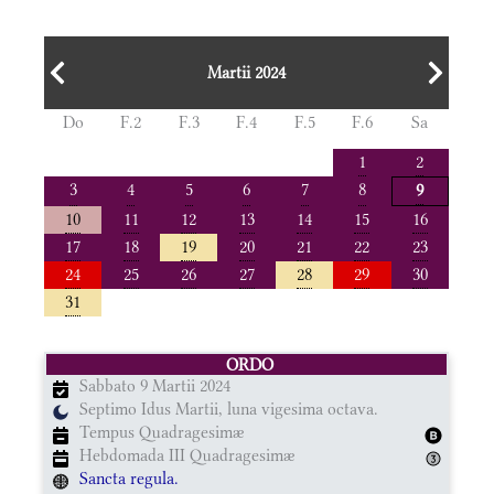
Martii 2024
Do
F.2
F.3
F.4
F.5
F.6
Sa
1
2
3
4
5
6
7
8
9
10
11
12
13
14
15
16
17
18
19
20
21
22
23
24
25
26
27
28
29
30
31
ORDO
Sabbato 9 Martii 2024
Septimo Idus Martii, luna vigesima octava.
Tempus Quadragesimæ
Hebdomada III Quadragesimæ
Sancta regula.