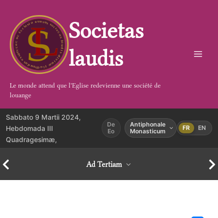
Aller
au
Societas
contenu
laudis
Le monde attend que l'Eglise redevienne une société de
louange
Sabbato 9 Martii 2024,
De
Antiphonale
Hebdomada III
FR
EN
Eo
Monasticum
Quadragesimæ,
Ad Tertiam