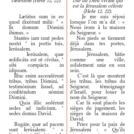
cælestem (Hebr 12, 22).
cité du Dieu vivant qui
est la Jérusalem céleste
(Hebr 12, 22).
Lætátus sum in eo
Je me suis réjoui
quod dixérunt mihi:
*
«
lorsque l’on m’a dit : «
In domum Dómini
Nous irons à la maison
íbimus. »
du Seigneur. »
Stantes iam sunt pedes
Nos pieds se tiennent
nostri
*
in portis tuis,
déjà dans tes portes,
Ierúsalem.
Jérusalem.
Ierúsalem, quæ
Jérusalem, bâtie
ædificáta est ut cívitas,
*
comme une ville,
sibi compácta in
solidement unie en son
idípsum.
sein.
Illuc enim ascendérunt
C’est là que montent
tribus, tribus Dómini,
*
les tribus, les tribus du
testimónium Israel, ad
Seigneur, témoignage
confiténdum nómini
d’Israël, pour louer le
Dómini.
nom du Seigneur.
Quia illic sedérunt
Car là sont placés les
sedes ad iudícium,
*
sièges du jugement, les
sedes domus David.
sièges de la maison de
David.
Rogáte, quæ ad pacem
Priez pour la paix de
sunt Ierúsalem:
*
«
Jérusalem : « Qu'ils