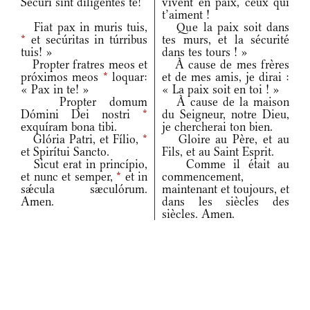
Secúri sint diligéntes te!
vivent en paix, ceux qui
t’aiment !
Fiat pax in muris tuis,
Que la paix soit dans
*
et secúritas in túrribus
tes murs, et la sécurité
tuis! »
dans tes tours ! »
Propter fratres meos et
À cause de mes frères
próximos meos
*
loquar:
et de mes amis, je dirai :
« Pax in te! »
« La paix soit en toi ! »
Propter domum
À cause de la maison
Dómini Dei nostri
*
du Seigneur, notre Dieu,
exquíram bona tibi.
je chercherai ton bien.
Glória Patri, et Fílio,
*
Gloire au Père, et au
et Spirítui Sancto.
Fils, et au Saint Esprit.
Sicut erat in princípio,
Comme il était au
et nunc et semper,
*
et in
commencement,
sǽcula sæculórum.
maintenant et toujours, et
Amen.
dans les siècles des
siècles. Amen.