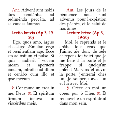
Ant.
Advenérunt nobis
Ant.
Les jours de la
dies pæniténtiæ ad
pénitence nous sont
rediménda peccáta, ad
advenus, pour l'expiation
salvándas ánimas.
des péchés, et le salut de
nos âmes.
Lectio brevis (Ap 3, 19-
Lecture brève (Ap 3,
20)
19-20)
Ego, quos amo, árguo
Moi, Je reprends et Je
et castígo. Æmuláre ergo
châtie tous ceux que
et pæniténtiam age. Ecce
J'aime; aie donc du zèle
sto ad óstium et pulso. Si
et repens-toi.Voici que Je
quis audíerit vocem
me tiens à la porte et Je
meam et aperúerit
frappe: si quelqu'un
iánuam, introíbo ad illum
entend Ma voix et ouvre
et cenábo cum illo et
la porte, j'entrerai chez
ipse mecum.
lui, Je souperai avec lui
et lui avec Moi.
Cor mundum crea in
Créée en moi un
v.
v.
me, Deus.
Et spíritum
coeur pur, ô Dieu.
Et
r.
r.
firmum ínnova in
renouvelle un esprit droit
viscéribus meis.
dans mon sein.