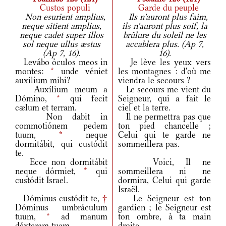
Custos populi
Garde du peuple
Non esurient amplius,
Ils n'auront plus faim,
neque sitient amplius,
ils n'auront plus soif, la
neque cadet super illos
brûlure du soleil ne les
sol neque ullus æstus
accablera plus. (Ap 7,
(Ap 7, 16).
16).
Levábo óculos meos in
Je lève les yeux vers
montes:
*
unde véniet
les montagnes : d'où me
auxílium mihi?
viendra le secours ?
Auxílium meum a
Le secours me vient du
Dómino,
*
qui fecit
Seigneur, qui a fait le
cælum et terram.
ciel et la terre.
Non dabit in
Il ne permettra pas que
commotiónem pedem
ton pied chancelle ;
tuum,
*
neque
Celui qui te garde ne
dormitábit, qui custódit
sommeillera pas.
te.
Ecce non dormitábit
Voici, Il ne
neque dórmiet,
*
qui
sommeillera ni ne
custódit Israel.
dormira, Celui qui garde
Israël.
Dóminus custódit te,
†
Le Seigneur est ton
Dóminus umbráculum
gardien ; le Seigneur est
tuum,
*
ad manum
ton ombre, à ta main
déxteram tuam.
droite.