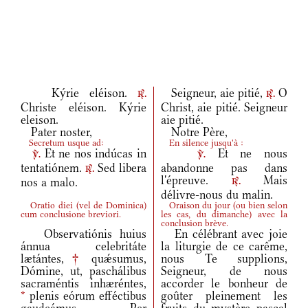
Kýrie eléison.
Seigneur, aie pitié,
O
r.
r.
Christe eléison. Kýrie
Christ, aie pitié. Seigneur
eleison.
aie pitié.
Pater noster,
Notre Père,
Secretum usque ad:
En silence jusqu'à :
Et ne nos indúcas in
Et ne nous
v.
v.
tentatiónem.
Sed libera
abandonne pas dans
r.
l'épreuve.
Mais
nos a malo.
r.
délivre-nous du malin.
Oratio diei
(
vel de Dominica
)
Oraison du jour
(
ou bien selon
cum conclusione breviori.
les cas, du dimanche
)
avec la
conclusion brève.
Observatiónis huius
En célébrant avec joie
ánnua celebritáte
la liturgie de ce carême,
lætántes,
†
quǽsumus,
nous Te supplions,
Dómine, ut, paschálibus
Seigneur, de nous
sacraméntis inhæréntes,
accorder le bonheur de
*
plenis eórum efféctibus
goûter pleinement les