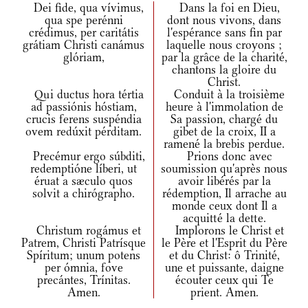
Dei fide, qua vívimus,
Dans la foi en Dieu,
qua spe perénni
dont nous vivons, dans
crédimus, per caritátis
l'espérance sans fin par
grátiam Christi canámus
laquelle nous croyons ;
glóriam,
par la grâce de la charité,
chantons la gloire du
Christ.
Qui ductus hora tértia
Conduit à la troisième
ad passiónis hóstiam,
heure à l'immolation de
crucis ferens suspéndia
Sa passion, chargé du
ovem redúxit pérditam.
gibet de la croix, II a
ramené la brebis perdue.
Precémur ergo súbditi,
Prions donc avec
redemptióne líberi, ut
soumission qu'après nous
éruat a sæculo quos
avoir libérés par la
solvit a chirógrapho.
rédemption, Il arrache au
monde ceux dont Il a
acquitté la dette.
Christum rogámus et
Implorons le Christ et
Patrem, Christi Patrísque
le Père et l'Esprit du Père
Spíritum; unum potens
et du Christ: ô Trinité,
per ómnia, fove
une et puissante, daigne
precántes, Trínitas.
écouter ceux qui Te
Amen.
prient. Amen.