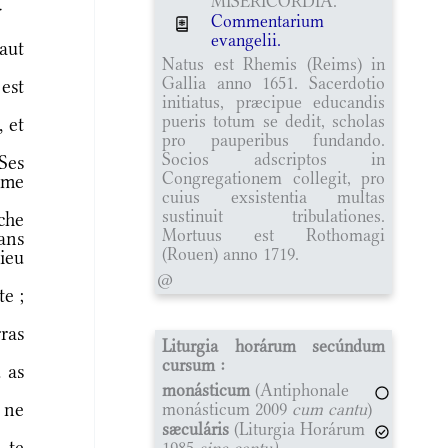
MISERICORDIA.
r
Commentarium
evangelii.
aut
Natus est Rhemis (Reims) in
Gallia anno 1651. Sacerdotio
est
initiatus, præcipue educandis
pueris totum se dedit, scholas
, et
pro pauperibus fundando.
Socios adscriptos in
Ses
Congregationem collegit, pro
omme
cuius exsistentia multas
sustinuit tribulationes.
che
Mortuus est Rothomagi
dans
(Rouen) anno 1719.
lieu
@
te ;
ras
Liturgia horárum secúndum
cursum :
 as
monásticum
(Antiphonale
 ne
monásticum 2009
cum cantu
)
sæculáris
(Liturgia Horárum
 te
1985
sine cantu)