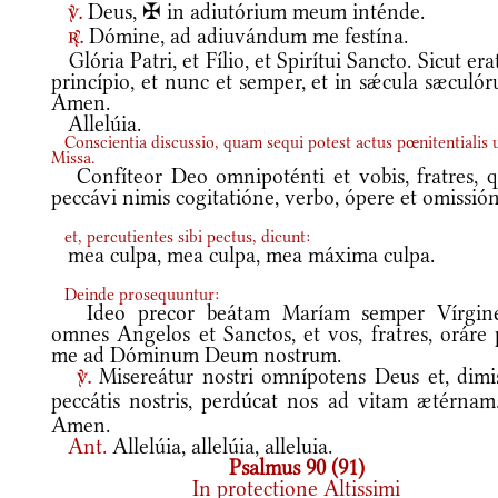
Deus, ✠ in adiutórium meum inténde.
v.
Dómine, ad adiuvándum me festína.
r.
Glória Patri, et Fílio, et Spirítui Sancto. Sicut era
princípio, et nunc et semper, et in sǽcula sæculó
Amen.
Allelúia.
Conscientia discussio, quam sequi potest actus pœnitentialis u
Missa.
Confíteor Deo omnipoténti et vobis, fratres, q
peccávi nimis cogitatióne, verbo, ópere et omissió
et, percutientes sibi pectus, dicunt:
mea culpa, mea culpa, mea máxima culpa.
Deinde prosequuntur:
Ideo precor beátam Maríam semper Vírgin
omnes Angelos et Sanctos, et vos, fratres, oráre 
me ad Dóminum Deum nostrum.
Misereátur nostri omnípotens Deus et, dimis
v.
peccátis nostris, perdúcat nos ad vitam ætérna
Amen.
Ant.
Allelúia, allelúia, alleluia.
Psalmus 90 (91)
In protectione Altissimi