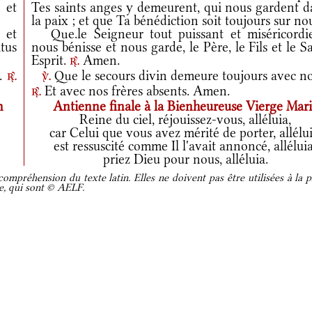
; et
Tes saints anges y demeurent, qui nous gardent d
la paix ; et que Ta bénédiction soit toujours sur no
 et
Que.le Seigneur tout puissant et miséricordi
tus
nous bénisse et nous garde, le Père, le Fils et le S
Esprit.
Amen.
r.
m.
Que le secours divin demeure toujours avec no
r.
v.
Et avec nos frères absents. Amen.
r.
m
Antienne finale à la Bienheureuse Vierge Mar
Reine du ciel, réjouissez-vous, alléluia,
car Celui que vous avez mérité de porter, allélui
est ressuscité comme Il l'avait annoncé, alléluia
priez Dieu pour nous, alléluia.
ompréhension du texte latin. Elles ne doivent pas être utilisées à la p
re, qui sont © AELF.