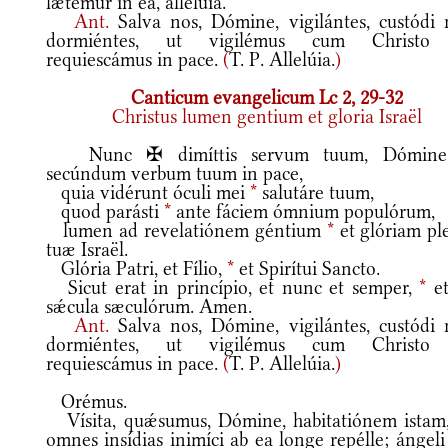
lætémur in ea, allelúia.
Ant.
Salva nos, Dómine, vigilántes, custódi 
dormiéntes, ut vigilémus cum Christo
requiescámus in pace.
(
T. P. Allelúia.
)
Canticum evangelicum Lc 2, 29-32
Christus lumen gentium et gloria Israël
Nunc ✠ dimíttis servum tuum, Dómin
secúndum verbum tuum in pace,
quia vidérunt óculi mei
*
salutáre tuum,
quod parásti
*
ante fáciem ómnium populórum,
lumen ad revelatiónem géntium
*
et glóriam ple
tuæ Israël.
Glória Patri, et Fílio,
*
et Spirítui Sancto.
Sicut erat in princípio, et nunc et semper,
*
et
sǽcula sæculórum. Amen.
Ant.
Salva nos, Dómine, vigilántes, custódi 
dormiéntes, ut vigilémus cum Christo
requiescámus in pace.
(
T. P. Allelúia.
)
Orémus.
Vísita, quǽsumus, Dómine, habitatiónem istam,
omnes insídias inimíci ab ea longe repélle; ángeli