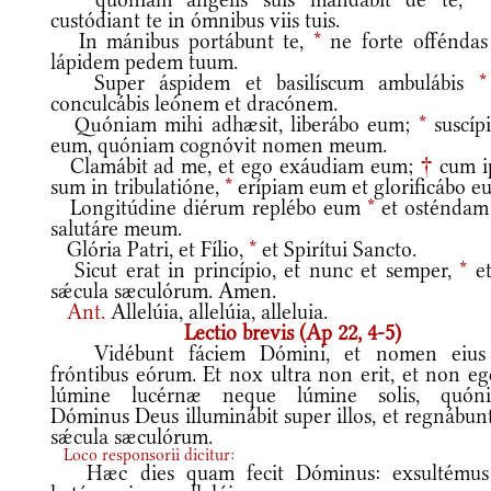
custódiant te in ómnibus viis tuis.
In mánibus portábunt te,
*
ne forte offéndas
lápidem pedem tuum.
Super áspidem et basilíscum ambulábis
*
conculcábis leónem et dracónem.
Quóniam mihi adhæsit, liberábo eum;
*
suscíp
eum, quóniam cognóvit nomen meum.
Clamábit ad me, et ego exáudiam eum;
†
cum i
sum in tribulatióne,
*
erípiam eum et glorificábo e
Longitúdine diérum replébo eum
*
et osténdam i
salutáre meum.
Glória Patri, et Fílio,
*
et Spirítui Sancto.
Sicut erat in princípio, et nunc et semper,
*
et
sǽcula sæculórum. Amen.
Ant.
Allelúia, allelúia, alleluia.
Lectio brevis (Ap 22, 4-5)
Vidébunt fáciem Dómini, et nomen eius
fróntibus eórum. Et nox ultra non erit, et non eg
lúmine lucérnæ neque lúmine solis, quón
Dóminus Deus illuminábit super illos, et regnábun
sǽcula sæculórum.
Loco responsorii dicitur:
Hæc dies quam fecit Dóminus: exsultémus