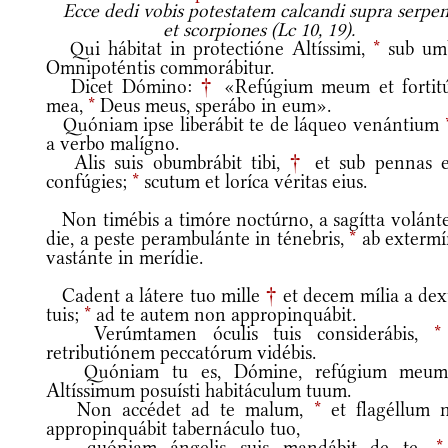
Ecce dedi vobis potestatem calcandi supra serpen
et scorpiones (Lc 10, 19).
Qui hábitat in protectióne Altíssimi,
*
sub um
Omnipoténtis commorábitur.
Dicet Dómino:
†
«Refúgium meum et fortit
mea,
*
Deus meus, sperábo in eum».
Quóniam ipse liberábit te de láqueo venántium
a verbo malígno.
Alis suis obumbrábit tibi,
†
et sub pennas e
confúgies;
*
scutum et loríca véritas eius.
Non timébis a timóre noctúrno, a sagítta volánte
die, a peste perambulánte in ténebris,
*
ab extermí
vastánte in merídie.
Cadent a látere tuo mille
†
et decem mília a dext
tuis;
*
ad te autem non appropinquábit.
Verúmtamen óculis tuis considerábis,
*
retributiónem peccatórum vidébis.
Quóniam tu es, Dómine, refúgium meu
Altíssimum posuísti habitáculum tuum.
Non accédet ad te malum,
*
et flagéllum 
appropinquábit tabernáculo tuo,
quóniam ángelis suis mandábit de te,
*