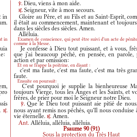
Dieu, viens à mon aide.
v.
Seigneur, vite à mon secours.
r.
t in
Gloire au Père, et au Fils et au Saint-Esprit, co
rum.
il était au commencement, maintenant et toujours,
dans les siècles des siècles. Amen.
Alléluia.
t in
Examen de conscience, qui peut être suivi d'un acte de pénit
comme à la Messe.
uia
Je confesse à Dieu tout puissant, et à vous, frèr
ne:
que j'ai beaucoup péché, en pensée, en parole, 
action et par omission:
Et on se frappe la poitrine, en disant :
c'est ma faute, c'est ma faute, c'est ma très gra
faute.
Ensuite on poursuit:
em,
C'est pourquoi je supplie la bienheureuse Ma
pro
toujours Vierge, tous les Anges et les Saints, et v
frères, de prier pour moi le Seigneur notre Dieu.
sís
Que le Dieu tout puissant aie pitié de nous,
v.
m.
nous ayant remis nos péchés, qu'Il nous conduise 
r.
vie éternelle.
Amen.
r.
Ant.
Alléluia, alléluia, alléluia.
Psaume 90 (91)
Sous la protection du Très Haut