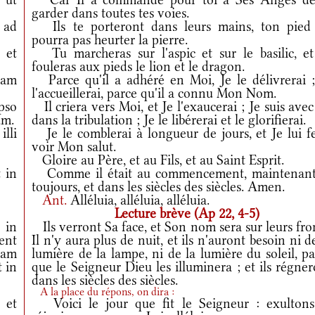
garder dans toutes tes voies.
 ad
Ils te porteront dans leurs mains, ton pied
pourra pas heurter la pierre.
et
Tu marcheras sur l'aspic et sur le basilic, et
fouleras aux pieds le lion et le dragon.
iam
Parce qu'il a adhéré en Moi, Je le délivrerai ;
l'accueillerai, parce qu'il a connu Mon Nom.
pso
Il criera vers Moi, et Je l'exaucerai ; Je suis avec
um.
dans la tribulation ; Je le libérerai et le glorifierai.
lli
Je le comblerai à longueur de jours, et Je lui fe
voir Mon salut.
Gloire au Père, et au Fils, et au Saint Esprit.
 in
Comme il était au commencement, maintenant
toujours, et dans les siècles des siècles. Amen.
Ant.
Alléluia, alléluia, alléluia.
Lecture brève (Ap 22, 4-5)
 in
Ils verront Sa face, et Son nom sera sur leurs fro
ent
Il n'y aura plus de nuit, et ils n'auront besoin ni d
iam
lumière de la lampe, ni de la lumière du soleil, p
t in
que le Seigneur Dieu les illuminera ; et ils régne
dans les siècles des siècles.
A la place du répons, on dira :
 et
Voici le jour que fit le Seigneur : exultons