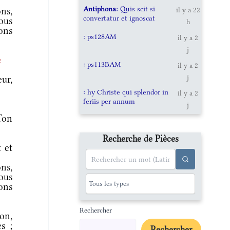
Antiphona
: Quis scit si
ns,
il y a 22
convertatur et ignoscat
ous
h
ions
: ps128AM
il y a 2
j
e
: ps113BAM
il y a 2
j
ur,
: hy Christe qui splendor in
il y a 2
feriis per annum
j
Ton
Recherche de Pièces
 et
ns,
ous
ions
Rechercher
ion,
s ;
Rechercher