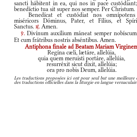
sancti hábitent in ea, qui nos in pace custódiant
benedíctio tua sit super nos semper. Per Christum.
Benedícat et custódiat nos omnípotens
miséricors Dóminus, Pater, et Fílius, et Spíri
Sanctus.
Amen.
r.
Divínum auxílium máneat semper nobíscu
v.
Et cum frátribus nostris abséntibus. Amen.
Antiphona finale ad Beatam Mariam Virgine
Regína cæli, lætáre, allelúia,
quia quem meruisti portáre, allelúia,
resurréxit sicut dixit, allelúia;
ora pro nobis Deum, allelúia.
Les traductions proposées ici ont pour seul but une meilleure c
des traductions officielles dans la liturgie en langue vernaculai