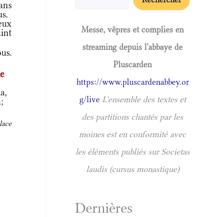
ans
us.
eux
Messe, vêpres et complies en
aint
streaming depuis l'abbaye de
us.
Pluscarden
ie
https://www.pluscardenabbey.or
a,
g/live
L'ensemble des textes et
;
des partitions chantés par les
lace
moines est en conformité avec
les éléments publiés sur Societas
laudis (cursus monastique)
Dernières