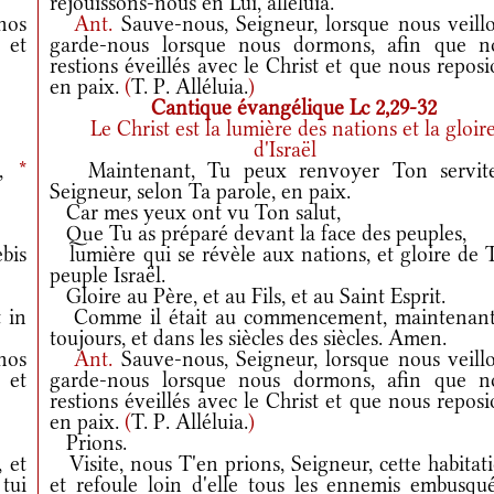
réjouissons-nous en Lui, alléluia.
nos
Ant.
Sauve-nous, Seigneur, lorsque nous veillo
 et
garde-nous lorsque nous dormons, afin que n
restions éveillés avec le Christ et que nous repos
en paix.
(
T. P. Alléluia.
)
Cantique évangélique Lc 2,29-32
Le Christ est la lumière des nations et la gloir
d'Israël
e,
*
Maintenant, Tu peux renvoyer Ton servite
Seigneur, selon Ta parole, en paix.
Car mes yeux ont vu Ton salut,
Que Tu as préparé devant la face des peuples,
bis
lumière qui se révèle aux nations, et gloire de 
peuple Israël.
Gloire au Père, et au Fils, et au Saint Esprit.
 in
Comme il était au commencement, maintenant
toujours, et dans les siècles des siècles. Amen.
nos
Ant.
Sauve-nous, Seigneur, lorsque nous veillo
 et
garde-nous lorsque nous dormons, afin que n
restions éveillés avec le Christ et que nous repos
en paix.
(
T. P. Alléluia.
)
Prions.
 et
Visite, nous T'en prions, Seigneur, cette habitat
 tui
et refoule loin d'elle tous les ennemis embusqué