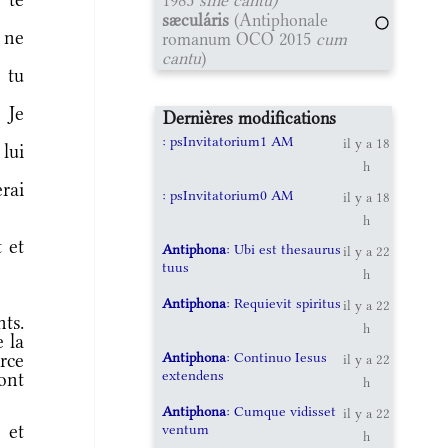
sæculáris
(Antiphonale
 ne
romanum OCO 2015
cum
cantu
)
 tu
 Je
Dernières modifications
: psInvitatorium1 AM
il y a 18
 lui
h
rai
: psInvitatorium0 AM
il y a 18
h
 et
Antiphona
: Ubi est thesaurus
il y a 22
tuus
h
Antiphona
: Requievit spiritus
il y a 22
nts.
h
e la
Antiphona
: Continuo Iesus
arce
il y a 22
extendens
ront
h
Antiphona
: Cumque vidisset
il y a 22
ventum
 et
h