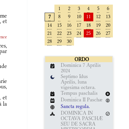
1
2
3
4
5
6
mme
8
9
10
11
12
13
7
 et
14
15
16
17
18
19
20
21
22
23
24
25
26
27
ence
28
29
30
es,
par
ORDO
Dominica 7 Aprilis
nde
2024
Septimo Idus
rie
Aprilis, luna
ous,
vigesima octava.
Tempus paschalis
 et
Dominica II Paschæ
à la
Sancta regula.
DOMINICA IN
OCTAVA PASCHÆ
SEU DE SACRA