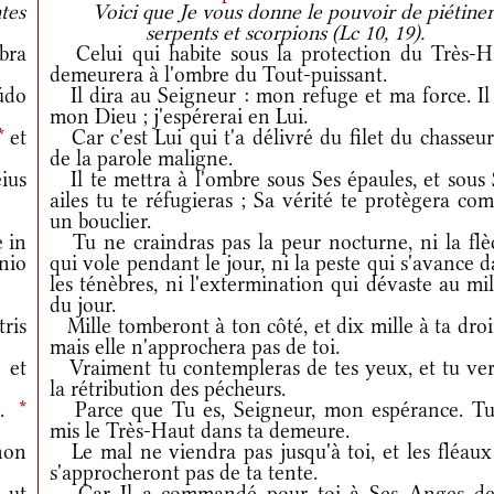
tes
Voici que Je vous donne le pouvoir de piétine
serpents et scorpions (Lc 10, 19).
bra
Celui qui habite sous la protection du Très-H
demeurera à l'ombre du Tout-puissant.
údo
Il dira au Seigneur : mon refuge et ma force. Il 
mon Dieu ; j'espérerai en Lui.
*
et
Car c'est Lui qui t'a délivré du filet du chasseur
de la parole maligne.
ius
Il te mettra à l'ombre sous Ses épaules, et sous 
ailes tu te réfugieras ; Sa vérité te protègera c
un bouclier.
 in
Tu ne craindras pas la peur nocturne, ni la flè
nio
qui vole pendant le jour, ni la peste qui s'avance 
les ténèbres, ni l'extermination qui dévaste au mi
du jour.
ris
Mille tomberont à ton côté, et dix mille à ta droi
mais elle n'approchera pas de toi.
et
Vraiment tu contempleras de tes yeux, et tu ver
la rétribution des pécheurs.
m.
*
Parce que Tu es, Seigneur, mon espérance. Tu
mis le Très-Haut dans ta demeure.
non
Le mal ne viendra pas jusqu'à toi, et les fléaux
s'approcheront pas de ta tente.
ut
Car Il a commandé pour toi à Ses Anges de