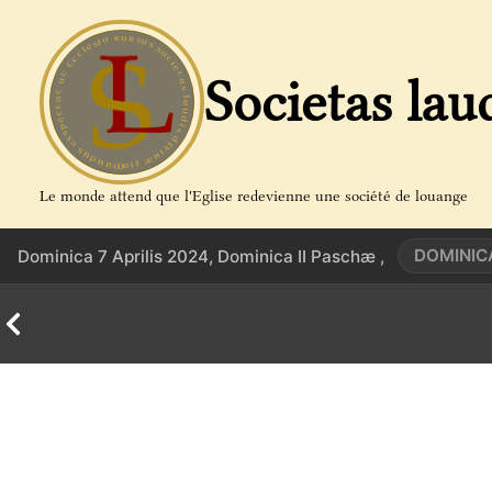
Aller
au
contenu
Societas lau
Le monde attend que l'Eglise redevienne une société de louange
DOMINIC
Dominica 7 Aprilis 2024, Dominica II Paschæ ,