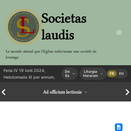
Aller
au
Societas
contenu
laudis
Le monde attend que l'Eglise redevienne une société de
louange
Feria IV 19 Iunii 2024,
De
Liturgia
FR
EN
Ea
Horarum
Hebdomada XI per annum,
Ad officium lectionis