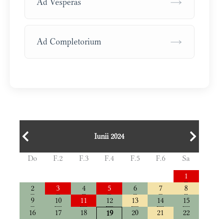
→
Ad Vesperas
→
Ad Completorium
Iunii 2024
Do
F.2
F.3
F.4
F.5
F.6
Sa
1
2
3
4
5
6
7
8
9
10
11
12
13
14
15
16
17
18
20
21
22
19