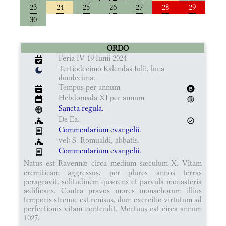
23
24
25
26
27
28
29
30
ORDO
Feria IV 19 Iunii 2024
Tertiodecimo Kalendas Iulii, luna
duodecima.
Tempus per annum
Hebdomada XI per annum
Sancta regula.
De Ea.
Commentarium evangelii.
vel: S. Romualdi, abbatis.
Commentarium evangelii.
Natus est Ravennæ circa medium sæculum X. Vitam
eremiticam aggressus, per plures annos terras
peragravit, solitudinem quærens et parvula monasteria
ædificans. Contra pravos mores monachorum illius
temporis strenue est renisus, dum exercitio virtutum ad
perfectionis vitam contendit. Mortuus est circa annum
1027.