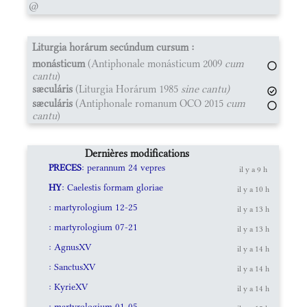
@
Liturgia horárum secúndum cursum :
monásticum
(Antiphonale monásticum 2009
cum
cantu
)
sæculáris
(Liturgia Horárum 1985
sine cantu)
sæculáris
(Antiphonale romanum OCO 2015
cum
cantu
)
Dernières modifications
PRECES
: perannum 24 vepres
il y a 9 h
HY
: Caelestis formam gloriae
il y a 10 h
: martyrologium 12-25
il y a 13 h
: martyrologium 07-21
il y a 13 h
: AgnusXV
il y a 14 h
: SanctusXV
il y a 14 h
: KyrieXV
il y a 14 h
: martyrologium 01-05