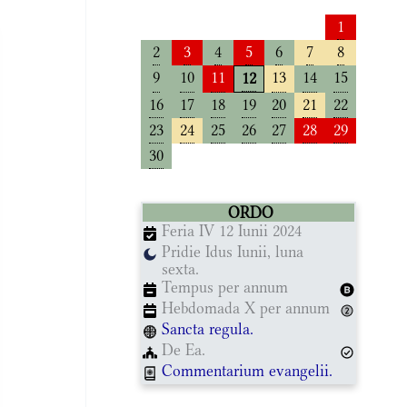
1
2
3
4
5
6
7
8
9
10
11
13
14
15
12
16
17
18
19
20
21
22
23
24
25
26
27
28
29
30
ORDO
Feria IV 12 Iunii 2024
Pridie Idus Iunii, luna
sexta.
Tempus per annum
Hebdomada X per annum
Sancta regula.
De Ea.
Commentarium evangelii.