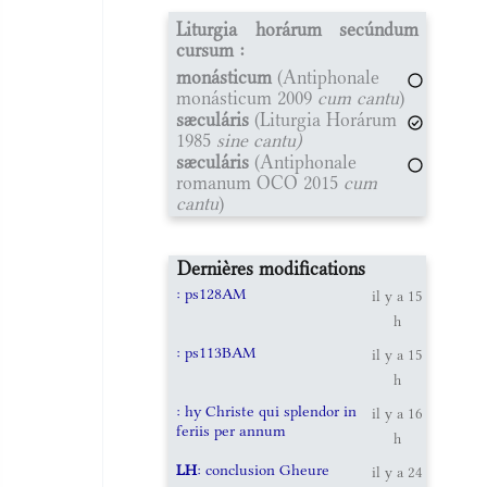
Liturgia horárum secúndum
cursum :
monásticum
(Antiphonale
monásticum 2009
cum cantu
)
sæculáris
(Liturgia Horárum
1985
sine cantu)
sæculáris
(Antiphonale
romanum OCO 2015
cum
cantu
)
Dernières modifications
: ps128AM
il y a 15
h
: ps113BAM
il y a 15
h
: hy Christe qui splendor in
il y a 16
feriis per annum
h
LH
: conclusion Gheure
il y a 24