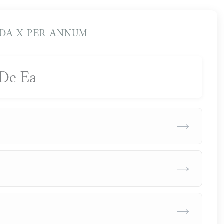
DA X PER ANNUM
De Ea
→
→
→