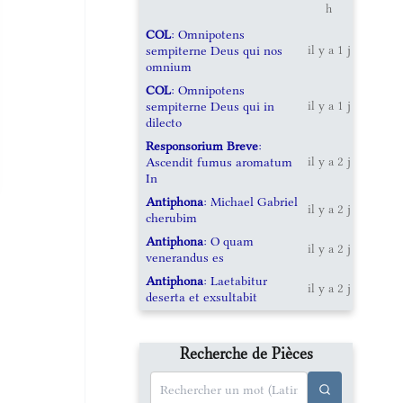
h
COL
: Omnipotens
sempiterne Deus qui nos
il y a 1 j
omnium
COL
: Omnipotens
sempiterne Deus qui in
il y a 1 j
dilecto
Responsorium Breve
:
Ascendit fumus aromatum
il y a 2 j
In
Antiphona
: Michael Gabriel
il y a 2 j
cherubim
Antiphona
: O quam
il y a 2 j
venerandus es
Antiphona
: Laetabitur
il y a 2 j
deserta et exsultabit
Recherche de Pièces