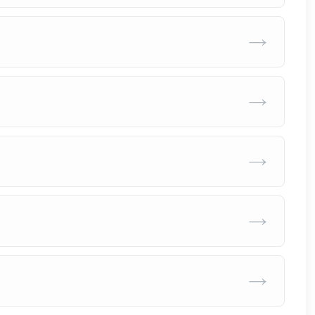
→
→
→
→
→