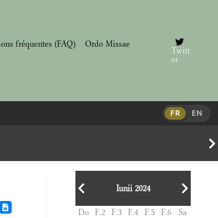
ions fréquentes (FAQ)
Ordo Missae
Twitt
er
FR
EN
Iunii 2024
Do
F.2
F.3
F.4
F.5
F.6
Sa