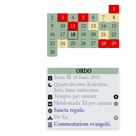
1
2
3
4
5
6
7
8
9
10
11
12
13
14
15
16
17
19
20
21
22
18
23
24
25
26
27
28
29
30
ORDO
Feria III 18 Iunii 2024
Quartodecimo Kalendas
Iulii, luna undecima.
Tempus per annum
Hebdomada XI per annum
Sancta regula.
De Ea.
Commentarium evangelii.