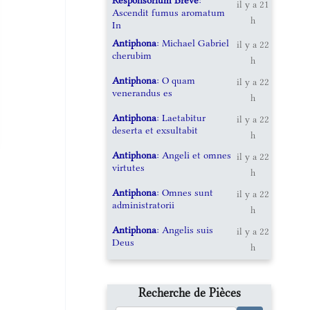
il y a 21
Ascendit fumus aromatum
h
In
Antiphona
: Michael Gabriel
il y a 22
cherubim
h
Antiphona
: O quam
il y a 22
venerandus es
h
Antiphona
: Laetabitur
il y a 22
deserta et exsultabit
h
Antiphona
: Angeli et omnes
il y a 22
virtutes
h
Antiphona
: Omnes sunt
il y a 22
administratorii
h
Antiphona
: Angelis suis
il y a 22
Deus
h
Recherche de Pièces