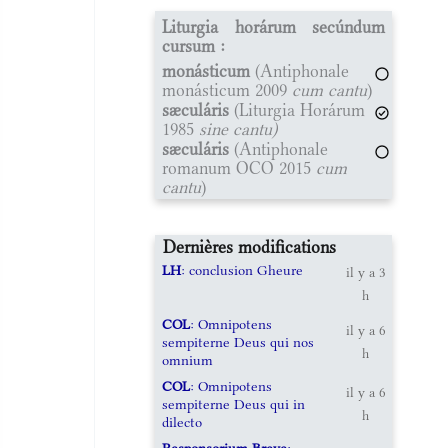
Liturgia horárum secúndum
cursum :
monásticum
(Antiphonale
monásticum 2009
cum cantu
)
sæculáris
(Liturgia Horárum
1985
sine cantu)
sæculáris
(Antiphonale
romanum OCO 2015
cum
cantu
)
Dernières modifications
LH
: conclusion Gheure
il y a 3
h
COL
: Omnipotens
il y a 6
sempiterne Deus qui nos
h
omnium
COL
: Omnipotens
il y a 6
sempiterne Deus qui in
h
dilecto
Responsorium Breve
: