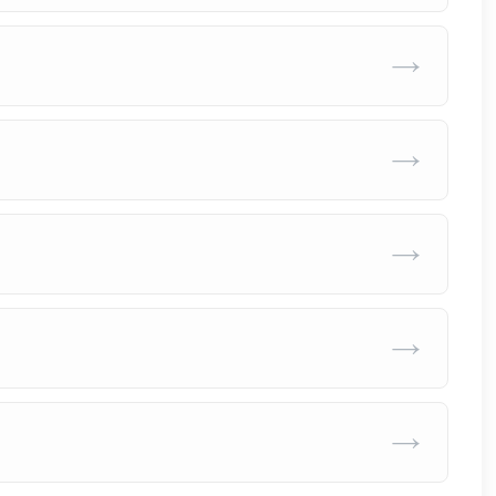
→
→
→
→
→