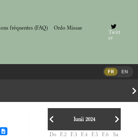
ions fréquentes (FAQ)
Ordo Missae
Twitt
er
FR
EN
Iunii 2024
Do
F.2
F.3
F.4
F.5
F.6
Sa