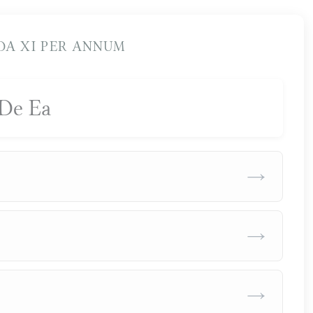
A XI PER ANNUM
De Ea
→
→
→