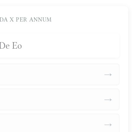
DA X PER ANNUM
De Eo
→
→
→