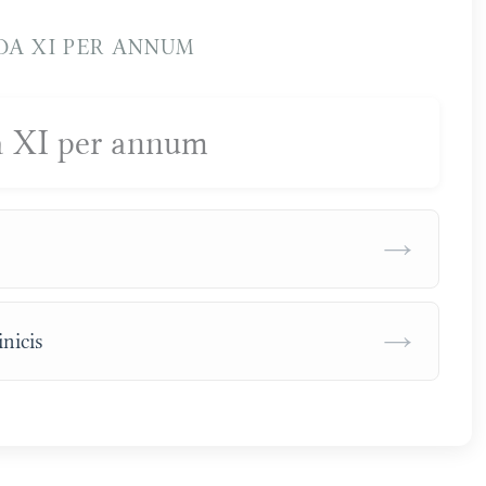
A XI PER ANNUM
 XI per annum
→
→
nicis