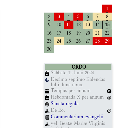
1
2
3
4
5
6
7
8
9
10
11
12
13
14
15
16
17
18
19
20
21
22
23
24
25
26
27
28
29
30
ORDO
Sabbato 15 Iunii 2024
Decimo septimo Kalendas
Iulii, luna nona.
Tempus per annum
Hebdomada X per annum
Sancta regula.
De Eo.
Commentarium evangelii.
vel: Beatæ Mariæ Virginis