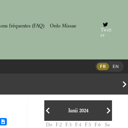
ions fréquentes (FAQ)
Ordo Missae
Twitt
er
FR
EN
Iunii 2024
Do
F.2
F.3
F.4
F.5
F.6
Sa