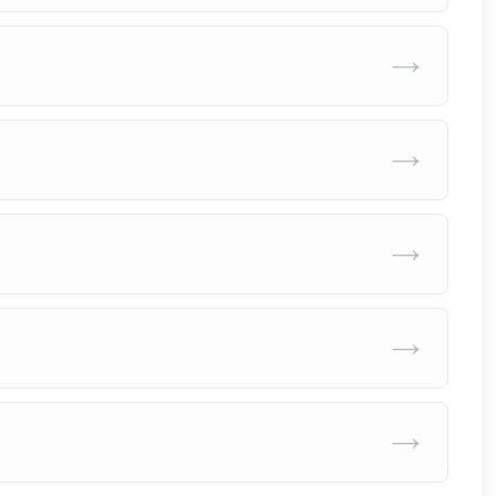
→
→
→
→
→