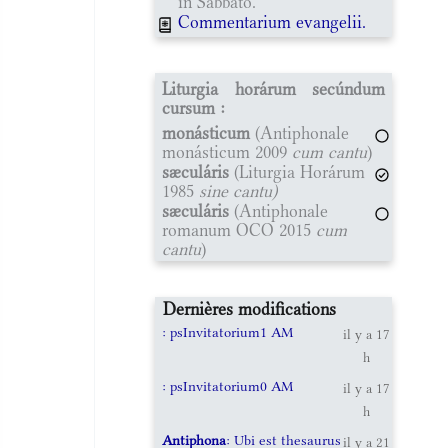
in Sabbato.
Commentarium evangelii.
Liturgia horárum secúndum
cursum :
monásticum
(Antiphonale
monásticum 2009
cum cantu
)
sæculáris
(Liturgia Horárum
1985
sine cantu)
sæculáris
(Antiphonale
romanum OCO 2015
cum
cantu
)
Dernières modifications
: psInvitatorium1 AM
il y a 17
h
: psInvitatorium0 AM
il y a 17
h
Antiphona
: Ubi est thesaurus
il y a 21