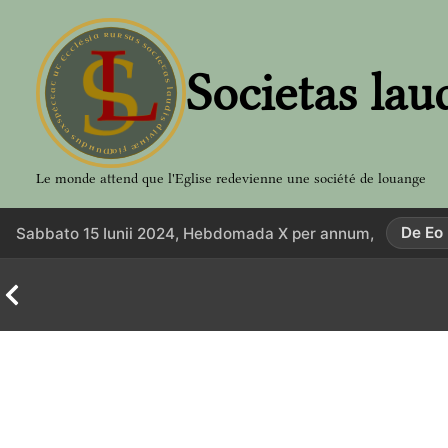
Aller
au
contenu
Societas lau
Le monde attend que l'Eglise redevienne une société de louange
De Eo
Sabbato 15 Iunii 2024, Hebdomada X per annum,