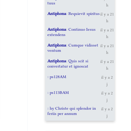
tuus
h
Antiphona
: Requievit spiritus
il y a 21
h
Antiphona
: Continuo Iesus
il y a 21
extendens
h
Antiphona
: Cumque vidisset
il y a 21
ventum
h
Antiphona
: Quis scit si
il y a 21
convertatur et ignoscat
h
: ps128AM
il y a 2
j
: ps113BAM
il y a 2
j
: hy Christe qui splendor in
il y a 2
feriis per annum
j