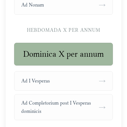
→
Ad Nonam
HEBDOMADA X PER ANNUM
Dominica X per annum
→
Ad I Vesperas
Ad Completorium post I Vesperas
→
dominicis