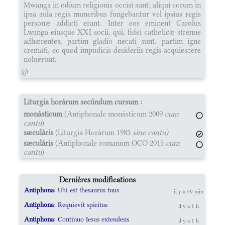
Mwanga in odium religionis occisi sunt; aliqui eorum in
ipsa aula regis muneribus fungebantur vel ipsius regis
personæ addicti erant. Inter eos eminent Carolus
Lwanga eiusque XXI socii, qui, fidei catholicæ strenue
adhærentes, partim gladio necati sunt, partim igne
cremati, eo quod impudicis desideriis regis acquiescere
noluerunt.
@
Liturgia horárum secúndum cursum :
monásticum
(Antiphonale monásticum 2009
cum
cantu
)
sæculáris
(Liturgia Horárum 1985
sine cantu)
sæculáris
(Antiphonale romanum OCO 2015
cum
cantu
)
Dernières modifications
Antiphona
: Ubi est thesaurus tuus
il y a 59 min
Antiphona
: Requievit spiritus
il y a 1 h
Antiphona
: Continuo Iesus extendens
il y a 1 h