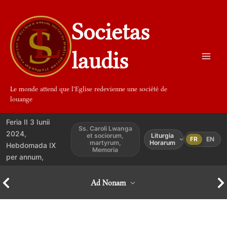
Aller
au
Societas
contenu
laudis
Le monde attend que l'Eglise redevienne une société de
louange
Feria II 3 Iunii
Ss. Caroli Lwanga
2024,
et sociorum,
Liturgia
FR
EN
martyrum,
Horarum
Hebdomada IX
Memoria
per annum,
Ad Nonam