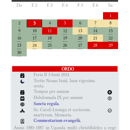
Do
F.2
F.3
F.4
F.5
F.6
Sa
1
2
4
5
6
7
8
3
9
10
11
12
13
14
15
16
17
18
19
20
21
22
23
24
25
26
27
28
29
30
ORDO
Feria II 3 Iunii 2024
Tertio Nonas Iunii, luna vigesima
sexta.
Tempus per annum
Hebdomada IX per annum
Sancta regula.
Ss. Caroli Lwanga et sociorum,
martyrum, Memoria.
Commentarium evangelii.
Annis 1885-1887 in Uganda multi christifideles a rege