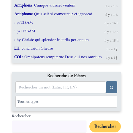
Antiphona
: Cumque vidisset ventum
il y a 1 h
Antiphona
: Quis scit si convertatur et ignoscat
il y a 1 h
: ps128AM
il y a 16 h
: ps113BAM
il y a 17 h
: hy Christe qui splendor in feriis per annum
il y a 18 h
LH
: conclusion Gheure
il y a 1 j
COL
: Omnipotens sempiterne Deus qui nos omnium
il y a 1 j
Recherche de Pièces
Rechercher
Rechercher