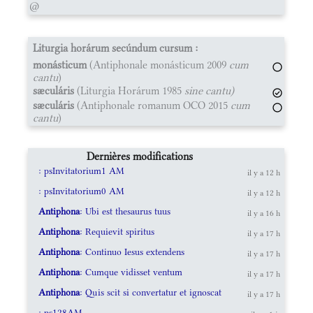
@
Liturgia horárum secúndum cursum :
monásticum
(Antiphonale monásticum 2009
cum
cantu
)
sæculáris
(Liturgia Horárum 1985
sine cantu)
sæculáris
(Antiphonale romanum OCO 2015
cum
cantu
)
Dernières modifications
: psInvitatorium1 AM
il y a 12 h
: psInvitatorium0 AM
il y a 12 h
Antiphona
: Ubi est thesaurus tuus
il y a 16 h
Antiphona
: Requievit spiritus
il y a 17 h
Antiphona
: Continuo Iesus extendens
il y a 17 h
Antiphona
: Cumque vidisset ventum
il y a 17 h
Antiphona
: Quis scit si convertatur et ignoscat
il y a 17 h
: ps128AM