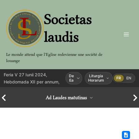
Aller
au
Societas
contenu
laudis
Le monde attend que l'Eglise redevienne une société de
louange
Feria V 27 Iunii 2024,
De
Liturgia
FR
EN
Ea
Horarum
Hebdomada XII per annum,
Ad Laudes matutinas