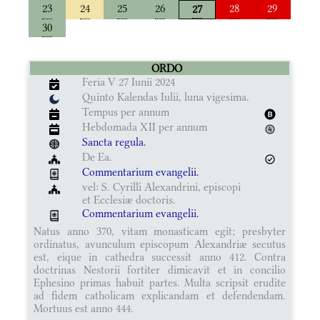
23
24
25
26
28
29
27
30
ORDO
Feria V 27 Iunii 2024
Quinto Kalendas Iulii, luna vigesima.
Tempus per annum
Hebdomada XII per annum
Sancta regula.
De Ea.
Commentarium evangelii.
vel: S. Cyrilli Alexandrini, episcopi
et Ecclesiæ doctoris.
Commentarium evangelii.
Natus anno 370, vitam monasticam egit; presbyter
ordinatus, avunculum episcopum Alexandriæ secutus
est, eique in cathedra successit anno 412. Contra
doctrinas Nestorii fortiter dimicavit et in concilio
Ephesino primas habuit partes. Multa scripsit erudite
ad fidem catholicam explicandam et defendendam.
Mortuus est anno 444.