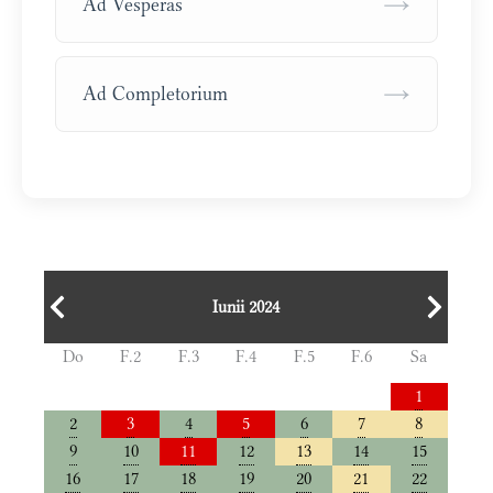
→
Ad Vesperas
→
Ad Completorium
Iunii 2024
Do
F.2
F.3
F.4
F.5
F.6
Sa
1
2
3
4
5
6
7
8
9
10
11
12
13
14
15
16
17
18
19
20
21
22