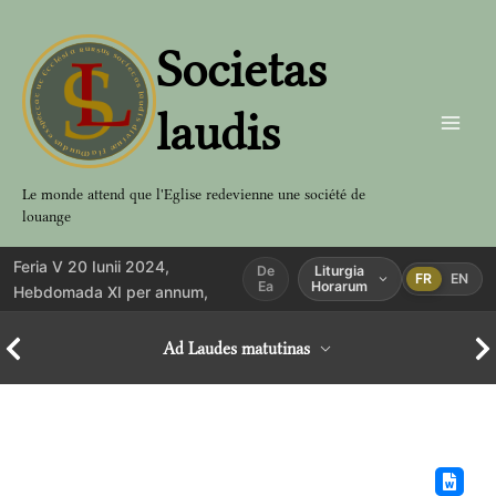
Aller
au
Societas
contenu
laudis
Le monde attend que l'Eglise redevienne une société de
louange
Feria V 20 Iunii 2024,
De
Liturgia
FR
EN
Ea
Horarum
Hebdomada XI per annum,
Ad Laudes matutinas