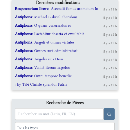
Dernières modifications
Responsorium Breve
: Ascendit fumus aromatum In
il y a 11 h
Antiphona
: Michael Gabriel cherubim
il y a 12 h
Antiphona
: O quam venerandus es
il y a 12 h
Antiphona
: Laetabitur deserta et exsultabit
il y a 12 h
Antiphona
: Angeli et omnes virtutes
il y a 12 h
Antiphona
: Omnes sunt administratorii
il y a 12 h
Antiphona
: Angelis suis Deus
il y a 12 h
Antiphona
: Veniat iterum angelus
il y a 12 h
Antiphona
: Omni tempore benedic
il y a 12 h
: hy Tibi Christe splendor Patris
il y a 12 h
Recherche de Pièces