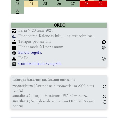
23
24
25
26
27
28
29
30
ORDO
Feria V 20 Iunii 2024
Duodecimo Kalendas Iulii, luna tertiodecima.
Tempus per annum
Hebdomada XI per annum
Sancta regula.
De Ea.
Commentarium evangelii.
Liturgia horárum secúndum cursum :
monásticum
(Antiphonale monásticum 2009
cum
cantu
)
sæculáris
(Liturgia Horárum 1985
sine cantu)
sæculáris
(Antiphonale romanum OCO 2015
cum
cantu
)