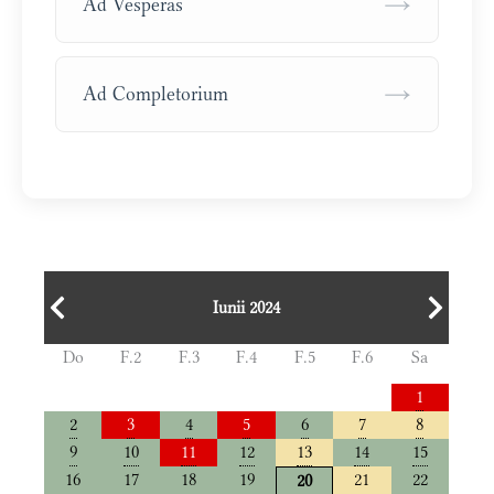
→
Ad Vesperas
→
Ad Completorium
Iunii 2024
Do
F.2
F.3
F.4
F.5
F.6
Sa
1
2
3
4
5
6
7
8
9
10
11
12
13
14
15
16
17
18
19
21
22
20