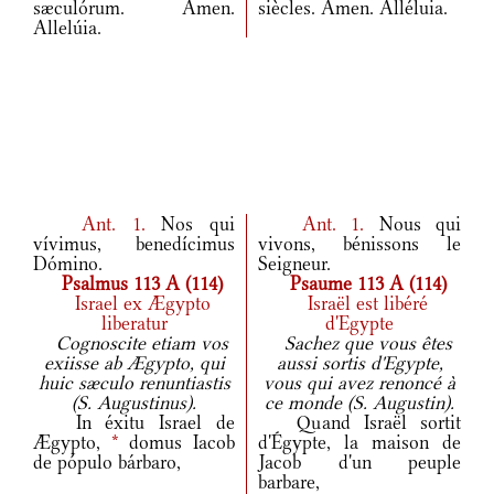
sæculórum. Amen.
siècles. Amen. Alléluia.
Allelúia.
Ant.
1.
Nos qui
Ant.
1.
Nous qui
vívimus, benedícimus
vivons, bénissons le
Dómino.
Seigneur.
Psalmus 113 A (114)
Psaume 113 A (114)
Israel ex Ægypto
Israël est libéré
liberatur
d'Egypte
Cognoscite etiam vos
Sachez que vous êtes
exiisse ab Ægypto, qui
aussi sortis d'Egypte,
huic sæculo renuntiastis
vous qui avez renoncé à
(S. Augustinus).
ce monde (S. Augustin).
In éxitu Israel de
Quand Israël sortit
Ægypto,
*
domus Iacob
d'Égypte, la maison de
de pópulo bárbaro,
Jacob d'un peuple
barbare,