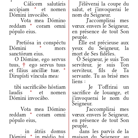
Cálicem salutáris
J'élèverai la coupe du
accípiam
*
et nomen
salut, et j'invoquerai le
Dómini invocábo.
nom du Seigneur.
Vota mea Dómino
J'accomplirai mes
reddam
*
coram omni
vœux envers le Seigneur,
pópulo eius.
en présence de tout Son
peuple.
Pretiósa in conspéctu
Elle est précieuse aux
Dómini
*
mors
yeux du Seigneur, la
sanctórum eius.
mort de Ses fidèles.
O Dómine, ego servus
Ô Seigneur, je suis Ton
tuus,
†
ego servus tuus
serviteur, je suis Ton
et fílius ancíllæ tuæ.
*
serviteur, fils de Ta
Dirupísti víncula mea:
servante. Tu as brisé mes
liens :
tibi sacrificábo hóstiam
Je T'offrirai un
laudis
*
et nomen
sacrifice de louange, et
Dómini invocábo.
j'invoquerai le nom du
Seigneur.
Vota mea Dómino
J'accomplirai mes
reddam
*
coram omni
vœux envers le Seigneur,
pópulo eius,
en présence de tout Son
peuple,
in átriis domus
dans les parvis de la
Dómini,
*
in médio tui,
maison du Seigneur, au