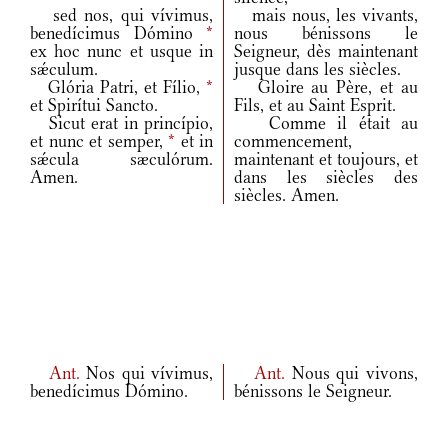
sed nos, qui vívimus,
mais nous, les vivants,
benedícimus Dómino
*
nous bénissons le
ex hoc nunc et usque in
Seigneur, dès maintenant
sǽculum.
jusque dans les siècles.
Glória Patri, et Fílio,
*
Gloire au Père, et au
et Spirítui Sancto.
Fils, et au Saint Esprit.
Sicut erat in princípio,
Comme il était au
et nunc et semper,
*
et in
commencement,
sǽcula sæculórum.
maintenant et toujours, et
Amen.
dans les siècles des
siècles. Amen.
Ant.
Nos qui vívimus,
Ant.
Nous qui vivons,
benedícimus Dómino.
bénissons le Seigneur.