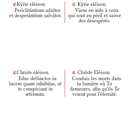
Kýrie eléison.
Kýrie eléison.
r.
r.
Periclitántium adiútor
Viens en aide à ceux
et desperántium salvátor.
qui sont en péril et sauve
des désespérés.
Christe eléison.
Christe Eléison.
r.
r.
Educ defúnctos in
Conduis les morts dans
lucem quam inhábitas, ut
la lumière où Tu
te conspíciant in
demeures, afin qu'ils Te
ætérnum.
voient pour l'éternité.