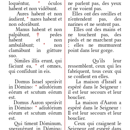
loquéntur,
*
óculos
ne parlent pas, des yeux
habent et non vidébunt.
et ne voient pas.
Aures habent et non
Elles ont des oreilles et
áudient,
*
nares habent et
n'entendent pas, des
non odorábunt.
narines et ne sentent pas.
Manus habent et non
Elles ont des mains et
palpábunt,
†
pedes
ne touchent pas, des
habent et non
pieds et ne marchent pas
ambulábunt;
*
non
; elles ne murmurent
clamábunt in gútture
point dans leur gorge.
suo.
Símiles illis erunt, qui
Qu'ils leur
fáciunt ea,
*
et omnes,
ressemblent, ceux qui les
qui confídunt in eis.
fabriquent, tous ceux qui
se confient en elles.
Domus Israel sperávit
La maison d'Israël a
in Dómino:
*
adiutórium
espéré dans le Seigneur :
eórum et scutum eórum
il est leur secours et leur
est.
bouclier.
Domus Aaron sperávit
La maison d'Aaron a
in Dómino:
*
adiutórium
espéré dans le Seigneur :
eórum et scutum eórum
Il est leur secours et leur
est.
bouclier.
Qui timent Dóminum,
Ceux qui craignent le
speravérunt in Dómino:
Seigneur ont espéré dans