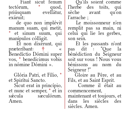
Fiant sicut fenum
Qu'ils soient comme
tectórum,
*
quod,
l'herbe des toits, qui
priúsquam evellátur,
sèche avant qu'on
exáruit;
l'arrache ;
de quo non implévit
Le moissonneur n'en
manum suam, qui metit,
remplit pas sa main, ni
*
et sinum suum, qui
celui qui lie les gerbes,
manípulos cólligit.
son sein.
Et non dixérunt, qui
Et les passants n'ont
præteríbant:
†
«
pas dit : "Que la
Benedíctio Dómini super
bénédiction du Seigneur
vos,
*
benedícimus vobis
soit sur vous ! Nous vous
in nómine Dómini ».
bénissons au nom du
Seigneur !"
Glória Patri, et Fílio,
*
Gloire au Père, et au
et Spirítui Sancto.
Fils, et au Saint Esprit.
Sicut erat in princípio,
Comme il était au
et nunc et semper,
*
et in
commencement,
sǽcula sæculórum.
maintenant et toujours, et
Amen.
dans les siècles des
siècles. Amen.