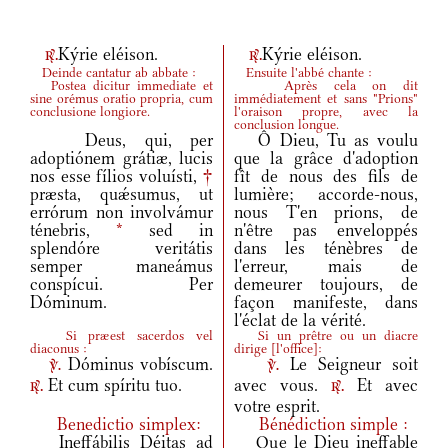
Kýrie eléison.
Kýrie eléison.
r.
r.
Deinde cantatur ab abbate :
Ensuite l'abbé chante :
Postea dicitur immediate et
Après cela on dit
sine orémus oratio propria, cum
immédiatement et sans "Prions"
conclusione longiore.
l'oraison propre, avec la
conclusion longue.
Deus, qui, per
Ô Dieu, Tu as voulu
adoptiónem grátiæ, lucis
que la grâce d'adoption
nos esse fílios voluísti,
†
fît de nous des fils de
præsta, quǽsumus, ut
lumière; accorde-nous,
errórum non involvámur
nous T'en prions, de
ténebris,
*
sed in
n'être pas enveloppés
splendóre veritátis
dans les ténèbres de
semper maneámus
l'erreur, mais de
conspícui. Per
demeurer toujours, de
Dóminum.
façon manifeste, dans
l'éclat de la vérité.
Si præest sacerdos vel
Si un prêtre ou un diacre
diaconus :
dirige
[
l'office
]
:
Dóminus vobíscum.
Le Seigneur soit
v.
v.
Et cum spíritu tuo.
avec vous.
Et avec
r.
r.
votre esprit.
Benedictio simplex:
Bénédiction simple :
Ineffábilis Déitas ad
Que le Dieu ineffable