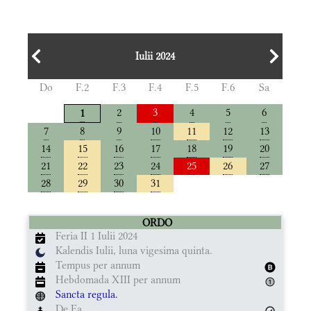
Iulii 2024
Do
F.2
F.3
F.4
F.5
F.6
Sa
2
3
4
5
6
1
7
8
9
10
11
12
13
14
15
16
17
18
19
20
21
22
23
24
25
26
27
28
29
30
31
ORDO
Feria II 1 Iulii 2024
Kalendis Iulii, luna vigesima quinta.
Tempus per annum
Hebdomada XIII per annum
Sancta regula.
De Ea.