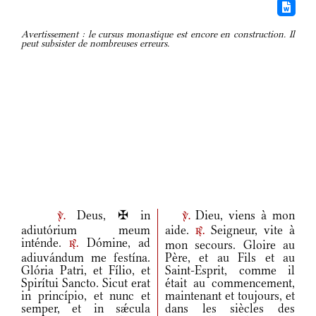
Avertissement : le cursus monastique est encore en construction. Il
peut subsister de nombreuses erreurs.
Deus, ✠ in
Dieu, viens à mon
v.
v.
adiutórium meum
aide.
Seigneur, vite à
r.
inténde.
Dómine, ad
mon secours. Gloire au
r.
adiuvándum me festína.
Père, et au Fils et au
Glória Patri, et Fílio, et
Saint-Esprit, comme il
Spirítui Sancto. Sicut erat
était au commencement,
in princípio, et nunc et
maintenant et toujours, et
semper, et in sǽcula
dans les siècles des