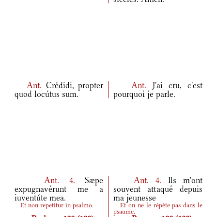
Ant.
Crédidi, propter
Ant.
J'ai cru, c'est
quod locútus sum.
pourquoi je parle.
Ant.
4.
Sæpe
Ant.
4.
Ils m'ont
expugnavérunt me a
souvent attaqué depuis
iuventúte mea.
ma jeunesse
Et non repetitur in psalmo.
Et on ne le répète pas dans le
psaume.