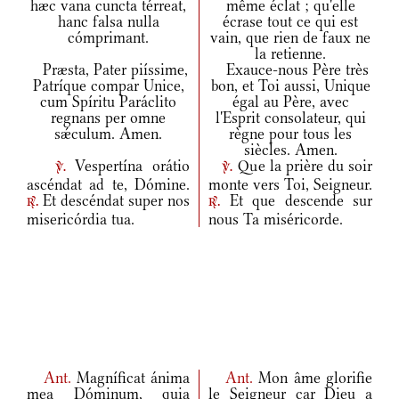
hæc vana cuncta térreat,
même éclat ; qu'elle
hanc falsa nulla
écrase tout ce qui est
cómprimant.
vain, que rien de faux ne
la retienne.
Præsta, Pater piíssime,
Exauce-nous Père très
Patríque compar Unice,
bon, et Toi aussi, Unique
cum Spíritu Paráclito
égal au Père, avec
regnans per omne
l'Esprit consolateur, qui
sǽculum. Amen.
règne pour tous les
siècles. Amen.
Vespertína orátio
Que la prière du soir
v.
v.
ascéndat ad te, Dómine.
monte vers Toi, Seigneur.
Et descéndat super nos
Et que descende sur
r.
r.
misericórdia tua.
nous Ta miséricorde.
Ant.
Magníficat ánima
Ant.
Mon âme glorifie
mea Dóminum, quia
le Seigneur car Dieu a