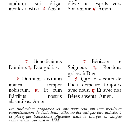
amórem sui érigat
élève nos esprits vers
mentes nostras.
Amen.
Son amour.
Amen.
r.
r.
Benedicámus
Bénissons le
v.
v.
Dómino.
Deo grátias.
Seigneur.
Rendons
r.
r.
grâces à Dieu.
Divínum auxílium
Que le secours de
v.
v.
máneat semper
Dieu demeure toujours
nobíscum.
Et cum
avec nous.
Et avec nos
r.
r.
frátribus nostris
frères absents. Amen.
abséntibus. Amen.
Les traductions proposées ici ont pour seul but une meilleure
compréhension du texte latin. Elles ne doivent pas être utilisées à
la place des traductions officielles dans la liturgie en langue
vernaculaire, qui sont © AELF.