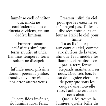
Imménse cæli cónditor,
Créateur infini du ciel,
qui, mixta ne
pour que les eaux ne se
confúnderent, aquæ
mélangent pas, Tu les as
fluénta dívidens, cælum
divisées entre elles et
dedísti límitem,
leur as établi le ciel pour
limite.
Firmans locum
Tu as fixé leur place
cæléstibus simúlque
aux eaux du ciel, comme
terræ rívulis, ut unda
aux rivières de la terre,
flammas témperet, terræ
afin que l'eau modère les
solum ne díssipet:
flammes et ne dissolve
pas la terre ferme.
Infúnde nunc, piíssime,
Répands maintenant en
donum perénnis grátiæ,
nous, Dieu très bon, le
fraudis novæ ne cásibus
don de la grâce éternelle,
nos error átterat vetus.
de peur que sous les
coups d'une nouvelle
ruse, l'antique erreur ne
nous abatte.
Lucem fides invéniat,
Que la foi trouve la
sic lúminis iubar ferat;
lumière, qu'elle brille du