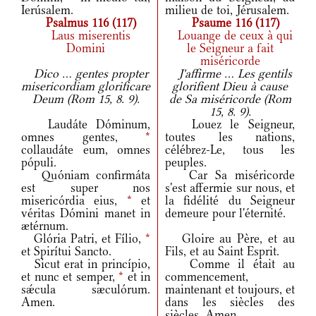
Ierúsalem.
milieu de toi, Jérusalem.
Psalmus 116 (117)
Psaume 116 (117)
Laus miserentis
Louange de ceux à qui
Domini
le Seigneur a fait
miséricorde
Dico ... gentes propter
J'affirme ... Les gentils
misericordiam glorificare
glorifient Dieu à cause
Deum (Rom 15, 8. 9).
de Sa miséricorde (Rom
15, 8. 9).
Laudáte Dóminum,
Louez le Seigneur,
omnes gentes,
*
toutes les nations,
collaudáte eum, omnes
célébrez-Le, tous les
pópuli.
peuples.
Quóniam confirmáta
Car Sa miséricorde
est super nos
s'est affermie sur nous, et
misericórdia eius,
*
et
la fidélité du Seigneur
véritas Dómini manet in
demeure pour l'éternité.
ætérnum.
Glória Patri, et Fílio,
*
Gloire au Père, et au
et Spirítui Sancto.
Fils, et au Saint Esprit.
Sicut erat in princípio,
Comme il était au
et nunc et semper,
*
et in
commencement,
sǽcula sæculórum.
maintenant et toujours, et
Amen.
dans les siècles des
siècles. Amen.