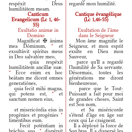
respéxit Deus
regardé mon humilité.
humilitátem meam.
Canticum
Cantique évangélique
Evangelicum (Lc 1, 46-
(Lc 1,46-55)
55)
Exultatio animæ in
Exultation de l'âme
Domino
dans le Seigneur
Magníficat ✠ ánima
Mon âme magnifie le
mea Dóminum,
*
et
Seigneur, et mon esprit
exsultávit spíritus meus
exulte en Dieu mon
in Deo salvatóre meo,
Sauveur,
quia respéxit
parce qu'Il a regardé
humilitátem ancíllæ suæ.
l'humilité de Sa servante.
*
Ecce enim ex hoc
Désormais, toutes les
beátam me dicent omnes
générations me diront
generatiónes,
bienheureuse,
quia fecit mihi magna,
parce que le Tout-
qui potens est,
*
et
Puissant a fait pour moi
sanctum nomen eius,
de grandes choses, Saint
est Son nom,
et misericórdia eius in
et Sa miséricorde
progénies et progénies
*
s'étend d'âge en âge sur
timéntibus eum.
ceux qui Le craignent.
Fecit poténtiam in
Il a déployé la force de
bráchio suo,
*
dispérsit
Son bras, Il a dispersé les