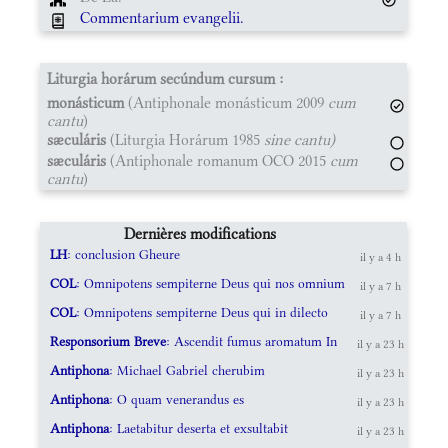
Commentarium evangelii.
Liturgia horárum secúndum cursum :
monásticum
(Antiphonale monásticum 2009
cum
cantu
)
sæculáris
(Liturgia Horárum 1985
sine cantu)
sæculáris
(Antiphonale romanum OCO 2015
cum
cantu
)
Dernières modifications
LH
: conclusion Gheure
il y a 4 h
COL
: Omnipotens sempiterne Deus qui nos omnium
il y a 7 h
COL
: Omnipotens sempiterne Deus qui in dilecto
il y a 7 h
Responsorium Breve
: Ascendit fumus aromatum In
il y a 23 h
Antiphona
: Michael Gabriel cherubim
il y a 23 h
Antiphona
: O quam venerandus es
il y a 23 h
Antiphona
: Laetabitur deserta et exsultabit
il y a 23 h