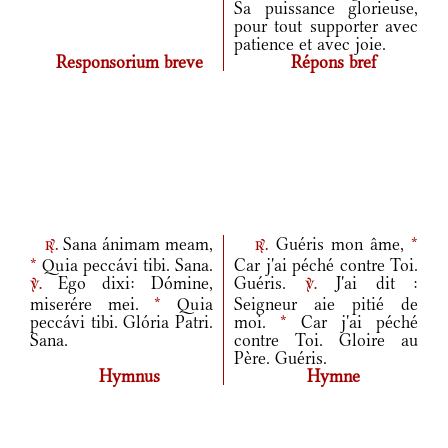
Sa puissance glorieuse,
pour tout supporter avec
patience et avec joie.
Responsorium breve
Répons bref
Sana ánimam meam,
Guéris mon âme,
*
r.
r.
*
Quia peccávi tibi. Sana.
Car j'ai péché contre Toi.
Ego dixi: Dómine,
Guéris.
J'ai dit :
v.
v.
miserére mei.
*
Quia
Seigneur aie pitié de
peccávi tibi. Glória Patri.
moi.
*
Car j'ai péché
Sana.
contre Toi. Gloire au
Père. Guéris.
Hymnus
Hymne