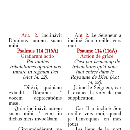
Ant.
2.
Inclinávit
Ant.
2.
Le Seigneur a
Dóminus aurem suam
incliné Son oreille vers
mihi.
moi.
Psalmus 114 (116A)
Psaume 114 (116A)
Gratiarum actio
Action de grâce
Per multas
C'est par beaucoup de
tribulationes oportet nos
tribulations qu'il nous
intrare in regnum Dei
faut entrer dans le
(Act 14, 22).
Royaume de Dieu (Act
14, 22).
Diléxi, quóniam
J'aime le Seigneur, car
exáudit Dóminus
*
Il exauce la voix de ma
vocem deprecatiónis
supplication.
meæ.
Quia inclinávit aurem
Car Il a incliné Son
suam mihi,
*
cum in
oreille vers moi, quand
diébus meis invocábam.
je L'invoquais en mes
jours.
Circumdedérunt me
Les liens de la mort