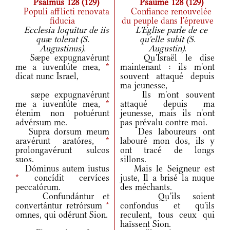
Psalmus 128 (129)
Psaume 128 (129)
Populi afflicti renovata
Confiance renouvelée
fiducia
du peuple dans l'épreuve
Ecclesia loquitur de iis
L'Eglise parle de ce
quæ tolerat (S.
qu'elle subit (S.
Augustinus).
Augustin).
Sæpe expugnavérunt
Qu'Israël le dise
me a iuventúte mea,
*
maintenant : ils m'ont
dicat nunc Israel,
souvent attaqué depuis
ma jeunesse,
sæpe expugnavérunt
Ils m'ont souvent
me a iuventúte mea,
*
attaqué depuis ma
étenim non potuérunt
jeunesse, mais ils n'ont
advérsum me.
pas prévalu contre moi.
Supra dorsum meum
Des laboureurs ont
aravérunt aratóres,
*
labouré mon dos, ils y
prolongavérunt sulcos
ont tracé de longs
suos.
sillons.
Dóminus autem iustus
Mais le Seigneur est
*
concídit cervíces
juste, Il a brisé la nuque
peccatórum.
des méchants.
Confundántur et
Qu'ils soient
convertántur retrórsum
*
confondus et qu'ils
omnes, qui odérunt Sion.
reculent, tous ceux qui
haïssent Sion.