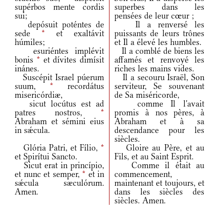
supérbos mente cordis
superbes dans les
sui;
pensées de leur cœur ;
depósuit poténtes de
Il a renversé les
sede
*
et exaltávit
puissants de leurs trônes
húmiles;
et Il a élevé les humbles.
esuriéntes implévit
Il a comblé de biens les
bonis
*
et dívites dimísit
affamés et renvoyé les
inánes.
riches les mains vides.
Suscépit Israel púerum
Il a secouru Israël, Son
suum,
*
recordátus
serviteur, Se souvenant
misericórdiæ,
de Sa miséricorde,
sicut locútus est ad
comme Il l'avait
patres nostros,
*
promis à nos pères, à
Abraham et sémini eius
Abraham et à sa
in sǽcula.
descendance pour les
siècles.
Glória Patri, et Fílio,
*
Gloire au Père, et au
et Spirítui Sancto.
Fils, et au Saint Esprit.
Sicut erat in princípio,
Comme il était au
et nunc et semper,
*
et in
commencement,
sǽcula sæculórum.
maintenant et toujours, et
Amen.
dans les siècles des
siècles. Amen.