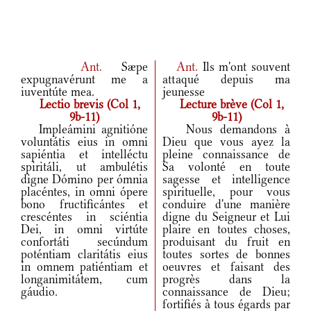
Ant.
Sæpe
Ant.
Ils m'ont souvent
expugnavérunt me a
attaqué depuis ma
iuventúte mea.
jeunesse
Lectio brevis (Col 1,
Lecture brève (Col 1,
9b-11)
9b-11)
Impleámini agnitióne
Nous demandons à
voluntátis eius in omni
Dieu que vous ayez la
sapiéntia et intelléctu
pleine connaissance de
spiritáli, ut ambulétis
Sa volonté en toute
digne Dómino per ómnia
sagesse et intelligence
placéntes, in omni ópere
spirituelle, pour vous
bono fructificántes et
conduire d'une manière
crescéntes in sciéntia
digne du Seigneur et Lui
Dei, in omni virtúte
plaire en toutes choses,
confortáti secúndum
produisant du fruit en
poténtiam claritátis eius
toutes sortes de bonnes
in omnem patiéntiam et
oeuvres et faisant des
longanimitátem, cum
progrès dans la
gáudio.
connaissance de Dieu;
fortifiés à tous égards par