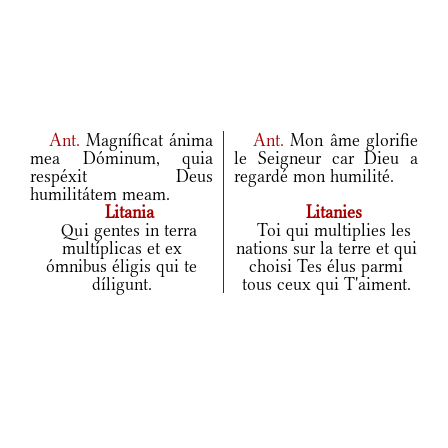
Ant.
Magníficat ánima
Ant.
Mon âme glorifie
mea Dóminum, quia
le Seigneur car Dieu a
respéxit Deus
regardé mon humilité.
humilitátem meam.
Litania
Litanies
Qui gentes in terra
Toi qui multiplies les
multíplicas et ex
nations sur la terre et qui
ómnibus éligis qui te
choisi Tes élus parmi
díligunt.
tous ceux qui T'aiment.