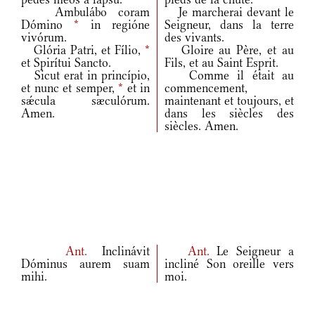
Ambulábo coram
Je marcherai devant le
Dómino
*
in regióne
Seigneur, dans la terre
vivórum.
des vivants.
Glória Patri, et Fílio,
*
Gloire au Père, et au
et Spirítui Sancto.
Fils, et au Saint Esprit.
Sicut erat in princípio,
Comme il était au
et nunc et semper,
*
et in
commencement,
sǽcula sæculórum.
maintenant et toujours, et
Amen.
dans les siècles des
siècles. Amen.
Ant.
Inclinávit
Ant.
Le Seigneur a
Dóminus aurem suam
incliné Son oreille vers
mihi.
moi.