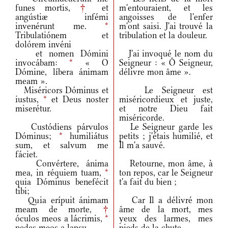
funes mortis,
†
et
m'entouraient, et les
angústiæ infémi
angoisses de l'enfer
invenérunt me.
*
m'ont saisi. J'ai trouvé la
Tribulatiónem et
tribulation et la douleur.
dolórem invéni
et nomen Dómini
J'ai invoqué le nom du
invocábam:
*
« O
Seigneur : « Ô Seigneur,
Dómine, líbera ánimam
délivre mon âme ».
meam ».
Miséricors Dóminus et
Le Seigneur est
iustus,
*
et Deus noster
miséricordieux et juste,
miserétur.
et notre Dieu fait
miséricorde.
Custódiens párvulos
Le Seigneur garde les
Dóminus;
*
humiliátus
petits ; j'étais humilié, et
sum, et salvum me
Il m'a sauvé.
fáciet.
Convértere, ánima
Retourne, mon âme, à
mea, in réquiem tuam,
*
ton repos, car le Seigneur
quia Dóminus benefécit
t'a fait du bien ;
tibi;
Quia erípuit ánimam
Car Il a délivré mon
meam de morte,
†
âme de la mort, mes
óculos meos a lácrimis,
*
yeux des larmes, mes
pedes meos a lapsu.
pieds de la chute.