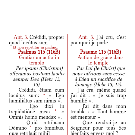
Ant.
3.
Crédidi, propter
Ant.
3.
J'ai cru, c'est
quod locútus sum.
pourquoi je parle.
Et non repetitur in psalmo.
Psalmus 115 (116B)
Psaume 115 (116B)
Gratiarum actio in
Action de grâce dans
templo
le temple
Per ipsum (Christum)
Par Lui (le Christ) que
offeramus hostiam laudis
nous offrions sans cesse
semper Deo (Hebr 13,
à Dieu un sacrifice de
15).
louange (Hebr 13, 15).
Crédidi, étiam cum
J'ai cru, même quand
locútus sum:
*
« Ego
j'ai dit : « Je suis trop
humiliátus sum nimis ».
humilié ».
Ego dixi in
J'ai dit dans mon
trepidatióne mea:
*
«
trouble : « Tout homme
Omnis homo mendax ».
est menteur ».
Quid retríbuam
Que rendrai-je au
Dómino
*
pro ómnibus,
Seigneur pour tous Ses
quæ retríbuit mihi?
bienfaits envers moi ?