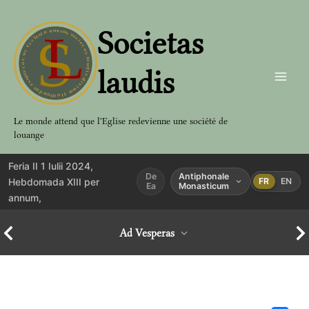
Aller
au
Societas
contenu
laudis
Le monde attend que l'Eglise redevienne une société de
louange
Feria II 1 Iulii 2024,
De
Antiphonale
Hebdomada XIII per
FR
EN
Ea
Monasticum
annum,
Ad Vesperas