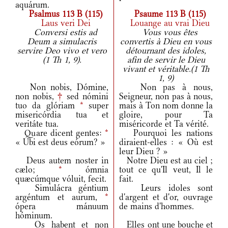
aquárum.
Psalmus 113 B (115)
Psaume 113 B (115)
Laus veri Dei
Louange au vrai Dieu
Conversi estis ad
Vous vous êtes
Deum a simulacris
convertis à Dieu en vous
servire Deo vivo et vero
détournant des idoles,
(1 Th 1, 9).
afin de servir le Dieu
vivant et véritable.(1 Th
1, 9)
Non nobis, Dómine,
Non pas à nous,
non nobis,
†
sed nómini
Seigneur, non pas à nous,
tuo da glóriam
*
super
mais à Ton nom donne la
misericórdia tua et
gloire, pour Ta
veritáte tua.
miséricorde et Ta vérité.
Quare dicent gentes:
*
Pourquoi les nations
« Ubi est deus eórum? »
diraient-elles : « Où est
leur Dieu ? »
Deus autem noster in
Notre Dieu est au ciel ;
cælo;
*
ómnia
tout ce qu'Il veut, Il le
quæcúmque vóluit, fecit.
fait.
Simulácra géntium
Leurs idoles sont
argéntum et aurum,
*
d'argent et d'or, ouvrage
ópera mánuum
de mains d'hommes.
hóminum.
Os habent et non
Elles ont une bouche et