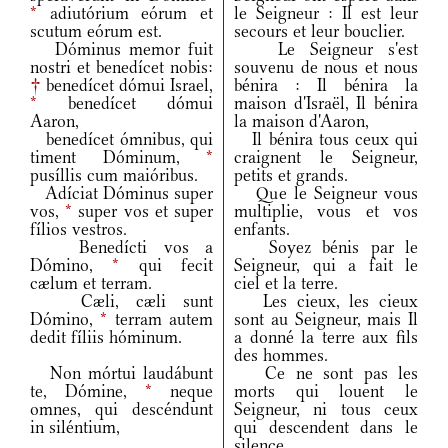
*
adiutórium eórum et
le Seigneur : Il est leur
scutum eórum est.
secours et leur bouclier.
Dóminus memor fuit
Le Seigneur s'est
nostri et benedícet nobis:
souvenu de nous et nous
†
benedícet dómui Israel,
bénira : Il bénira la
*
benedícet dómui
maison d'Israël, Il bénira
Aaron,
la maison d'Aaron,
benedícet ómnibus, qui
Il bénira tous ceux qui
timent Dóminum,
*
craignent le Seigneur,
pusíllis cum maióribus.
petits et grands.
Adíciat Dóminus super
Que le Seigneur vous
vos,
*
super vos et super
multiplie, vous et vos
fílios vestros.
enfants.
Benedícti vos a
Soyez bénis par le
Dómino,
*
qui fecit
Seigneur, qui a fait le
cælum et terram.
ciel et la terre.
Cæli, cæli sunt
Les cieux, les cieux
Dómino,
*
terram autem
sont au Seigneur, mais Il
dedit fíliis hóminum.
a donné la terre aux fils
des hommes.
Non mórtui laudábunt
Ce ne sont pas les
te, Dómine,
*
neque
morts qui louent le
omnes, qui descéndunt
Seigneur, ni tous ceux
in siléntium,
qui descendent dans le
silence,