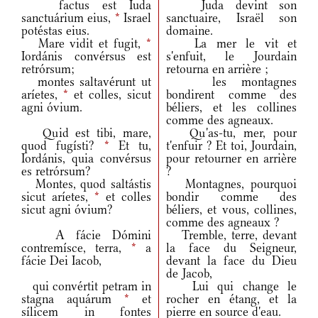
factus est Iuda
Juda devint son
sanctuárium eius,
*
Israel
sanctuaire, Israël son
potéstas eius.
domaine.
Mare vidit et fugit,
*
La mer le vit et
Iordánis convérsus est
s'enfuit, le Jourdain
retrórsum;
retourna en arrière ;
montes saltavérunt ut
les montagnes
aríetes,
*
et colles, sicut
bondirent comme des
agni óvium.
béliers, et les collines
comme des agneaux.
Quid est tibi, mare,
Qu'as-tu, mer, pour
quod fugísti?
*
Et tu,
t'enfuir ? Et toi, Jourdain,
Iordánis, quia convérsus
pour retourner en arrière
es retrórsum?
?
Montes, quod saltástis
Montagnes, pourquoi
sicut aríetes,
*
et colles
bondir comme des
sicut agni óvium?
béliers, et vous, collines,
comme des agneaux ?
A fácie Dómini
Tremble, terre, devant
contremísce, terra,
*
a
la face du Seigneur,
fácie Dei Iacob,
devant la face du Dieu
de Jacob,
qui convértit petram in
Lui qui change le
stagna aquárum
*
et
rocher en étang, et la
sílicem in fontes
pierre en source d'eau.