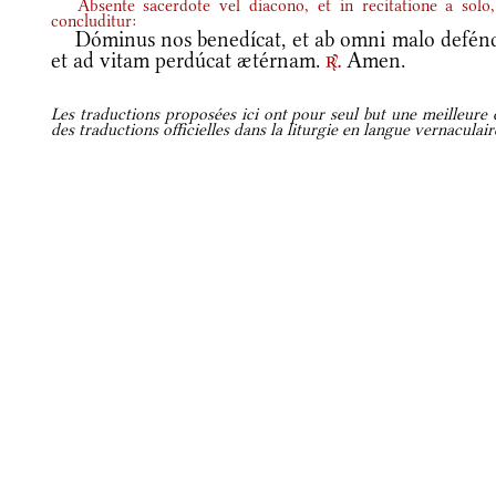
Absente sacerdote vel diacono, et in recitatione a solo,
concluditur:
Dóminus nos benedícat, et ab omni malo defénd
et ad vitam perdúcat ætérnam.
Amen.
r.
Les traductions proposées ici ont pour seul but une meilleure c
des traductions officielles dans la liturgie en langue vernaculai