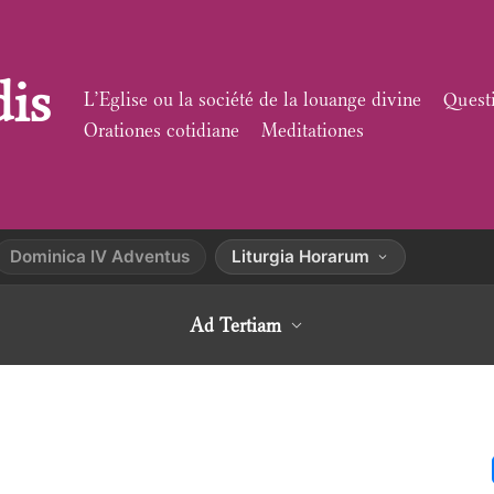
dis
L’Eglise ou la société de la louange divine
Quest
Orationes cotidiane
Meditationes
Dominica IV Adventus
Liturgia Horarum
Ad Tertiam