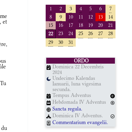
1
2
3
4
5
6
7
mme
8
9
10
11
12
13
14
 et
15
16
17
18
19
20
21
23
24
25
26
27
28
22
29
30
31
ère,
ous
ORDO
ûle
Dominica 22 Decembris
2024
Undecimo Kalendas
 Tu
Ianuarii, luna vigesima
secunda.
Tempus Adventus
Hebdomada IV Adventus
Sancta regula.
Dominica IV Adventus.
Commentarium evangelii.
 du