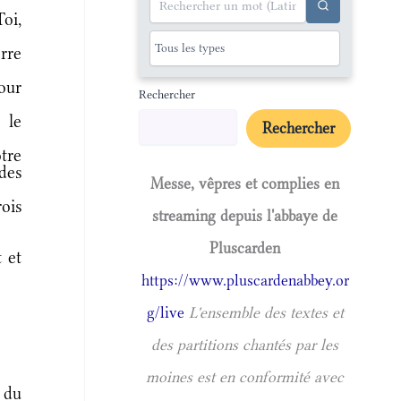
oi,
erre
our
Rechercher
 le
Rechercher
tre
des
Messe, vêpres et complies en
rois
streaming depuis l'abbaye de
Pluscarden
 et
https://www.pluscardenabbey.or
g/live
L'ensemble des textes et
des partitions chantés par les
moines est en conformité avec
 du