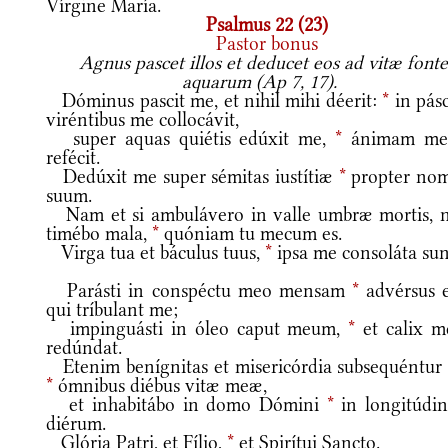
Vírgine María.
Psalmus 22 (23)
Pastor bonus
Agnus pascet illos et deducet eos ad vitæ fonte
aquarum (Ap 7, 17).
Dóminus pascit me, et nihil mihi déerit:
*
in pásc
viréntibus me collocávit,
super aquas quiétis edúxit me,
*
ánimam m
refécit.
Dedúxit me super sémitas iustítiæ
*
propter no
suum.
Nam et si ambulávero in valle umbræ mortis, 
timébo mala,
*
quóniam tu mecum es.
Virga tua et báculus tuus,
*
ipsa me consoláta sun
Parásti in conspéctu meo mensam
*
advérsus e
qui tríbulant me;
impinguásti in óleo caput meum,
*
et calix m
redúndat.
Etenim benígnitas et misericórdia subsequéntur
*
ómnibus diébus vitæ meæ,
et inhabitábo in domo Dómini
*
in longitúdi
diérum.
Glória Patri, et Fílio,
*
et Spirítui Sancto.