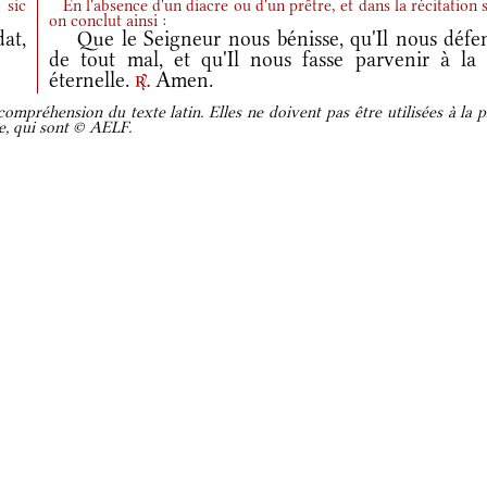
 sic
En l'absence d'un diacre ou d'un prêtre, et dans la récitation s
on conclut ainsi :
at,
Que le Seigneur nous bénisse, qu'Il nous défe
de tout mal, et qu'Il nous fasse parvenir à la 
éternelle.
Amen.
r.
ompréhension du texte latin. Elles ne doivent pas être utilisées à la p
re, qui sont © AELF.