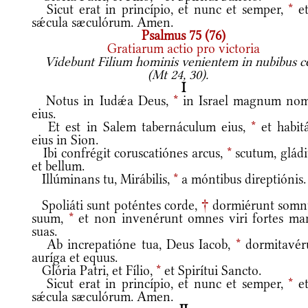
Sicut erat in princípio, et nunc et semper,
*
et
sǽcula sæculórum. Amen.
Psalmus 75 (76)
Gratiarum actio pro victoria
Videbunt Filium hominis venientem in nubibus c
(Mt 24, 30).
I
Notus in Iudǽa Deus,
*
in Israel magnum no
eius.
Et est in Salem tabernáculum eius,
*
et habitá
eius in Sion.
Ibi confrégit coruscatiónes arcus,
*
scutum, glád
et bellum.
Illúminans tu, Mirábilis,
*
a móntibus direptiónis.
Spoliáti sunt poténtes corde,
†
dormiérunt som
suum,
*
et non invenérunt omnes viri fortes ma
suas.
Ab increpatióne tua, Deus Iacob,
*
dormitavér
auríga et equus.
Glória Patri, et Fílio,
*
et Spirítui Sancto.
Sicut erat in princípio, et nunc et semper,
*
et
sǽcula sæculórum. Amen.