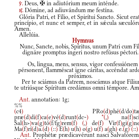
Deus, ✠ in adiutórium meum inténde.
v.
Dómine, ad adiuvándum me festína.
r.
Glória Patri, et Fílio, et Spirítui Sancto. Sicut era
princípio, et nunc et semper, et in sǽcula sæculó
Amen.
Allelúia.
Hymnus
Nunc, Sancte, nobis, Spíritus, unum Patri cum Fíl
dignáre promptus íngeri nostro refúsus péctori.
Os, lingua, mens, sensus, vigor confessiónem
pérsonent, flamméscat igne cáritas, accéndat ard
próximos.
Per te sciámus da Patrem, noscámus atque Fíliu
te utriúsque Spíritum credámus omni témpore. Am
Ant.
annotation: 1g;
%%
(
c4
)
PRo
(
d
)
phé
(
d/do
)
t
præ
(
d
)
di
(
f
)
ca
(
e
)
vé
(
d
)
runt
(
dc~
)
*
(
,
)
na
(
f
)
sc
Sal
(
h>
)
va
(
g
)
tó
(
f/fg
)
rem
(
f
)
(
,
)
de
(
f
)
Vír
(
f
)
gi
(
g
)
n
Ma
(
f
)
rí
(
d
)
a.
(
d
)
(
::
)
E
(
h
)
u
(
h
)
o
(
g
)
u
(
f
)
a
(
gh
)
e.
(
g
)
(
::
)
Ant.
Prophétæ prædicavérunt nasci Salvatórem