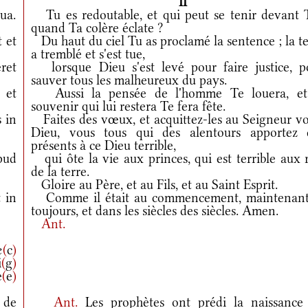
II
ua.
Tu es redoutable, et qui peut se tenir devant T
quand Ta colère éclate ?
t et
Du haut du ciel Tu as proclamé la sentence ; la t
a tremblé et s'est tue,
eret
lorsque Dieu s'est levé pour faire justice, p
sauver tous les malheureux du pays.
et
Aussi la pensée de l'homme Te louera, et
souvenir qui lui restera Te fera fête.
 in
Faites des vœux, et acquittez-les au Seigneur vo
Dieu, vous tous qui des alentours apportez 
présents à ce Dieu terrible,
pud
qui ôte la vie aux princes, qui est terrible aux 
de la terre.
Gloire au Père, et au Fils, et au Saint Esprit.
 in
Comme il était au commencement, maintenant
toujours, et dans les siècles des siècles. Amen.
Ant.
æ
(
c
)
i
(
g
)
e
(
e
)
 de
Ant.
Les prophètes ont prédi la naissance