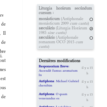
Liturgia horárum secúndum
cursum :
rs
monásticum
(Antiphonale
monásticum 2009
cum cantu
)
 de
sæculáris
(Liturgia Horárum
1985
sine cantu)
 Il
sæculáris
(Antiphonale
romanum OCO 2015
cum
 de
cantu
)
bre
i.
ont
Dernières modifications
Responsorium Breve
:
il y a 15
mes
Ascendit fumus aromatum
h
In
est
Antiphona
: Michael Gabriel
il y a 15
cherubim
ous
h
Antiphona
: O quam
il y a 15
 de
venerandus es
h
Antiphona
: Laetabitur