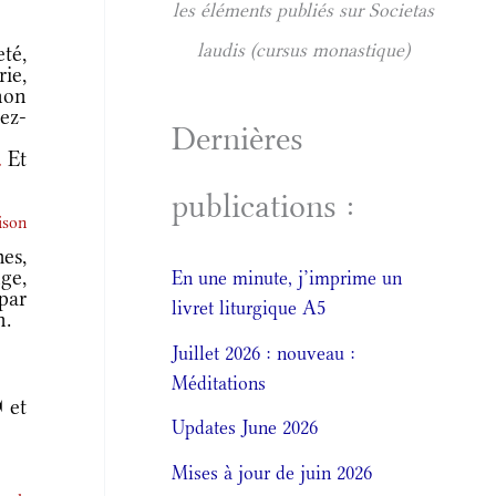
les éléments publiés sur Societas
laudis (cursus monastique)
té,
rie,
 non
tez-
Dernières
Et
.
publications :
ison
es,
ge,
En une minute, j’imprime un
 par
livret liturgique A5
n.
Juillet 2026 : nouveau :
Méditations
 et
Updates June 2026
Mises à jour de juin 2026