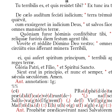
II
Tu terríbilis es, et quis resístet tibi?
*
Ex tunc ira t
De cælo audítum fecísti iudícium;
*
terra trémui
quiévit,
cum exsúrgeret in iudícium Deus,
*
ut salvos fác
omnes mansuétos terræ.
Quóniam furor hóminis confitébitur tibi,
*
relíquiæ furóris diem festum agent tibi.
Vovéte et réddite Dómino Deo vestro;
*
omnes
circúitu eius áfferant múnera Terríbili,
ei, qui aufert spíritum príncipum,
*
terríbili a
reges terræ.
Glória Patri, et Fílio,
*
et Spirítui Sancto.
Sicut erat in princípio, et nunc et semper,
*
et
sǽcula sæculórum. Amen.
Ant.
annotation: 1g;
%%
(
c4
)
PRo
(
d
)
phé
(
d/do
)
t
præ
(
d
)
di
(
f
)
ca
(
e
)
vé
(
d
)
runt
(
dc~
)
*
(
,
)
na
(
f
)
sc
Sal
(
h>
)
va
(
g
)
tó
(
f/fg
)
rem
(
f
)
(
,
)
de
(
f
)
Vír
(
f
)
gi
(
g
)
n
Ma
(
f
)
rí
(
d
)
a.
(
d
)
(
::
)
E
(
h
)
u
(
h
)
o
(
g
)
u
(
f
)
a
(
gh
)
e.
(
g
)
(
::
)
Ant.
Prophétæ prædicavérunt nasci Salvatórem