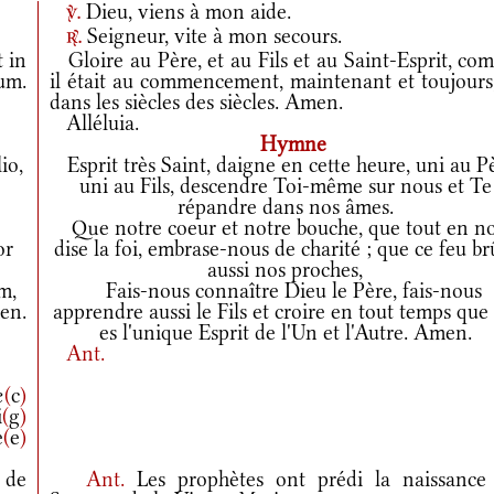
Dieu, viens à mon aide.
v.
Seigneur, vite à mon secours.
r.
t in
Gloire au Père, et au Fils et au Saint-Esprit, co
rum.
il était au commencement, maintenant et toujours,
dans les siècles des siècles. Amen.
Alléluia.
Hymne
io,
Esprit très Saint, daigne en cette heure, uni au P
uni au Fils, descendre Toi-même sur nous et Te
répandre dans nos âmes.
Que notre coeur et notre bouche, que tout en n
or
dise la foi, embrase-nous de charité ; que ce feu br
aussi nos proches,
m,
Fais-nous connaître Dieu le Père, fais-nous
en.
apprendre aussi le Fils et croire en tout temps que
es l'unique Esprit de l'Un et l'Autre. Amen.
Ant.
æ
(
c
)
i
(
g
)
e
(
e
)
 de
Ant.
Les prophètes ont prédi la naissance