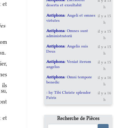
il y a 15
 et
deserta et exsultabit
h
Antiphona
: Angeli et omnes
il y a 15
virtutes
h
ées
Antiphona
: Omnes sunt
il y a 15
administratorii
h
nom
Antiphona
: Angelis suis
il y a 15
Deus
on.
h
Antiphona
: Veniat iterum
il y a 15
ier,
angelus
h
nes
Antiphona
: Omni tempore
il y a 16
benedic
h
 ils
su,
: hy Tibi Christe splendor
il y a 16
Patris
h
ont
 et
Recherche de Pièces