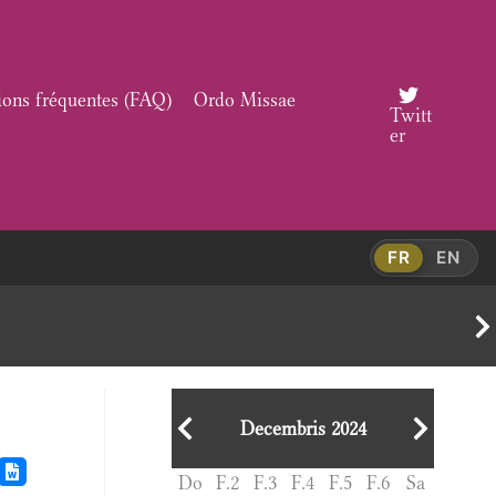
ions fréquentes (FAQ)
Ordo Missae
Twitt
er
FR
EN
Decembris 2024
Do
F.2
F.3
F.4
F.5
F.6
Sa