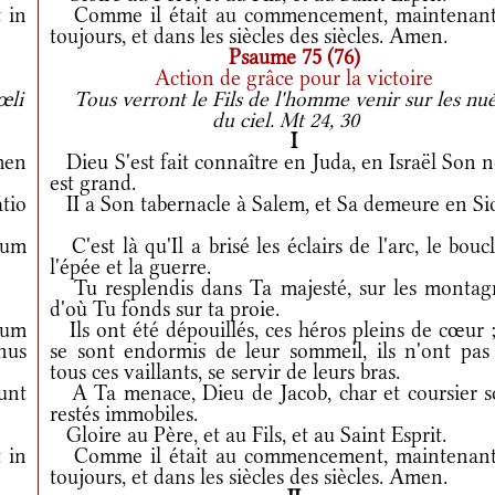
 in
Comme il était au commencement, maintenant
toujours, et dans les siècles des siècles. Amen.
Psaume 75 (76)
Action de grâce pour la victoire
œli
Tous verront le Fils de l'homme venir sur les nu
du ciel. Mt 24, 30
I
men
Dieu S'est fait connaître en Juda, en Israël Son 
est grand.
tio
II a Son tabernacle à Salem, et Sa demeure en Si
ium
C'est là qu'Il a brisé les éclairs de l'arc, le boucl
l'épée et la guerre.
Tu resplendis dans Ta majesté, sur les montag
d'où Tu fonds sur ta proie.
num
Ils ont été dépouillés, ces héros pleins de cœur ;
nus
se sont endormis de leur sommeil, ils n'ont pas 
tous ces vaillants, se servir de leurs bras.
unt
A Ta menace, Dieu de Jacob, char et coursier s
restés immobiles.
Gloire au Père, et au Fils, et au Saint Esprit.
 in
Comme il était au commencement, maintenant
toujours, et dans les siècles des siècles. Amen.