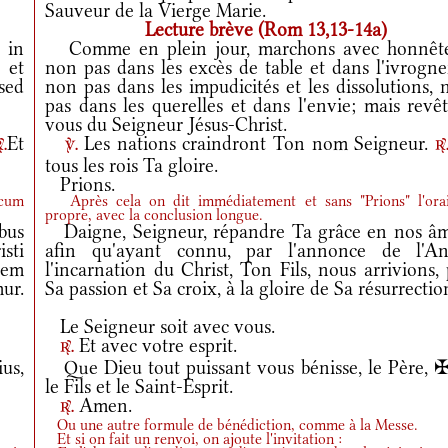
Sauveur de la Vierge Marie.
Lecture brève (Rom 13,13-14a)
 in
Comme en plein jour, marchons avec honnête
 et
non pas dans les excès de table et dans l'ivrogne
sed
non pas dans les impudicités et les dissolutions,
pas dans les querelles et dans l'envie; mais revê
vous du Seigneur Jésus-Christ.
Et
Les nations craindront Ton nom Seigneur.
r.
v.
r
tous les rois Ta gloire.
Prions.
 cum
Après cela on dit immédiatement et sans "Prions" l'ora
propre, avec la conclusion longue.
bus
Daigne, Seigneur, répandre Ta grâce en nos âm
sti
afin qu'ayant connu, par l'annonce de l'An
nem
l'incarnation du Christ, Ton Fils, nous arrivions,
ur.
Sa passion et Sa croix, à la gloire de Sa résurrectio
Le Seigneur soit avec vous.
Et avec votre esprit.
r.
us,
Que Dieu tout puissant vous bénisse, le Père, ✠
le Fils et le Saint-Esprit.
Amen.
r.
Ou une autre formule de bénédiction, comme à la Messe.
Et si on fait un renvoi, on ajoute l'invitation :