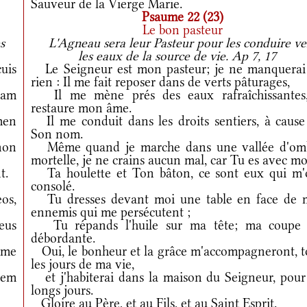
Sauveur de la Vierge Marie.
Psaume 22 (23)
Le bon pasteur
s
L'Agneau sera leur Pasteur pour les conduire ve
les eaux de la source de vie. Ap 7, 17
uis
Le Seigneur est mon pasteur; je ne manquerai
rien : Il me fait reposer dans de verts pâturages,
eam
Il me mène prés des eaux rafraîchissantes,
restaure mon âme.
men
Il me conduit dans les droits sentiers, à cause
Son nom.
non
Même quand je marche dans une vallée d'om
mortelle, je ne crains aucun mal, car Tu es avec mo
t.
Ta houlette et Ton bâton, ce sont eux qui m'
consolé.
os,
Tu dresses devant moi une table en face de 
ennemis qui me persécutent ;
eus
Tu répands l'huile sur ma tête; ma coupe 
débordante.
 me
Oui, le bonheur et la grâce m'accompagneront, t
les jours de ma vie,
nem
et j'habiterai dans la maison du Seigneur, pour
longs jours.
Gloire au Père, et au Fils, et au Saint Esprit.