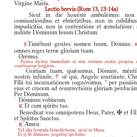
Vírgine María.
Lectio brevis (Rom 13, 13-14a)
Sicut in die honéste ambulémus: non
comissatiónibus et ebrietátibus, non in cubílibus
impudicítiis, non in contentióne et æmulatióne; 
indúite Dóminum Iesum Christum.
Timébunt gentes nomen tuum, Dómine.
v.
omnes reges terræ glóriam tuam.
Orémus.
Postea dicitur immediate et sine orémus oratio propria,
conclusione longiore.
Grátiam tuam, quǽsumus, Dómine, ménti
nostris infúnde,
†
ut qui, Angelo nuntiánte, Chri
Fílii tui incarnatiónem cognóvimus,
*
per passió
eius et crucem ad resurrectiónis glóriam perducám
Per Dóminum.
Dóminus vobíscum.
Et cum spíritu tuo.
r.
Benedícat vos omnípotens Deus, Pater, ✠ et Fíli
et Spíritus Sanctus.
Amen.
r.
Vel alia formula benedictionis, sicut in Missa.
Et si fit dimissio, sequitur invitatio: