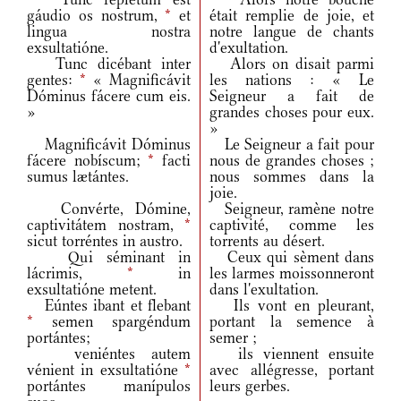
gáudio os nostrum,
*
et
était remplie de joie, et
lingua nostra
notre langue de chants
exsultatióne.
d'exultation.
Tunc dicébant inter
Alors on disait parmi
gentes:
*
« Magnificávit
les nations : « Le
Dóminus fácere cum eis.
Seigneur a fait de
»
grandes choses pour eux.
»
Magnificávit Dóminus
Le Seigneur a fait pour
fácere nobíscum;
*
facti
nous de grandes choses ;
sumus lætántes.
nous sommes dans la
joie.
Convérte, Dómine,
Seigneur, ramène notre
captivitátem nostram,
*
captivité, comme les
sicut torréntes in austro.
torrents au désert.
Qui séminant in
Ceux qui sèment dans
lácrimis,
*
in
les larmes moissonneront
exsultatióne metent.
dans l'exultation.
Eúntes ibant et flebant
Ils vont en pleurant,
*
semen spargéndum
portant la semence à
portántes;
semer ;
veniéntes autem
ils viennent ensuite
vénient in exsultatióne
*
avec allégresse, portant
portántes manípulos
leurs gerbes.