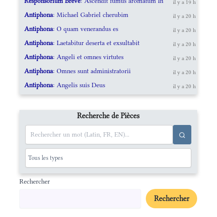
Responsorium Breve
: Ascendit fumus aromatum In
il y a 19 h
Antiphona
: Michael Gabriel cherubim
il y a 20 h
Antiphona
: O quam venerandus es
il y a 20 h
Antiphona
: Laetabitur deserta et exsultabit
il y a 20 h
Antiphona
: Angeli et omnes virtutes
il y a 20 h
Antiphona
: Omnes sunt administratorii
il y a 20 h
Antiphona
: Angelis suis Deus
il y a 20 h
Recherche de Pièces
Rechercher
Rechercher