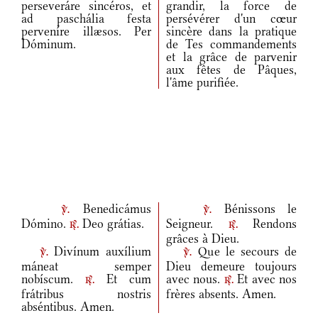
perseveráre sincéros, et
grandir, la force de
ad paschália festa
persévérer d'un cœur
perveníre illæsos. Per
sincère dans la pratique
Dóminum.
de Tes commandements
et la grâce de parvenir
aux fêtes de Pâques,
l'âme purifiée.
Benedicámus
Bénissons le
v.
v.
Dómino.
Deo grátias.
Seigneur.
Rendons
r.
r.
grâces à Dieu.
Divínum auxílium
Que le secours de
v.
v.
máneat semper
Dieu demeure toujours
nobíscum.
Et cum
avec nous.
Et avec nos
r.
r.
frátribus nostris
frères absents. Amen.
abséntibus. Amen.