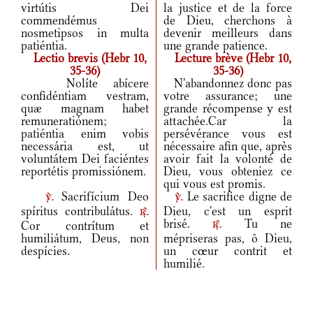
virtútis Dei
la justice et de la force
commendémus
de Dieu, cherchons à
nosmetipsos in multa
devenir meilleurs dans
patiéntia.
une grande patience.
Lectio brevis (Hebr 10,
Lecture brève (Hebr 10,
35-36)
35-36)
Nolíte abícere
N'abandonnez donc pas
confidéntiam vestram,
votre assurance; une
quæ magnam habet
grande récompense y est
remuneratiónem;
attachée.Car la
patiéntia enim vobis
persévérance vous est
necessária est, ut
nécessaire afin que, après
voluntátem Dei faciéntes
avoir fait la volonté de
reportétis promissiónem.
Dieu, vous obteniez ce
qui vous est promis.
Sacrifícium Deo
Le sacrifice digne de
v.
v.
spíritus contribulátus.
Dieu, c'est un esprit
r.
brisé.
Tu ne
Cor contrítum et
r.
humiliátum, Deus, non
mépriseras pas, ô Dieu,
despícies.
un cœur contrit et
humilié.