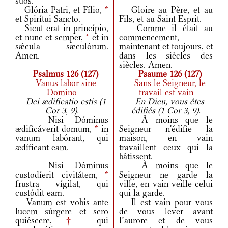
suos.
Glória Patri, et Fílio,
*
Gloire au Père, et au
et Spirítui Sancto.
Fils, et au Saint Esprit.
Sicut erat in princípio,
Comme il était au
et nunc et semper,
*
et in
commencement,
sǽcula sæculórum.
maintenant et toujours, et
Amen.
dans les siècles des
siècles. Amen.
Psalmus 126 (127)
Psaume 126 (127)
Vanus labor sine
Sans le Seigneur, le
Domino
travail est vain
Dei ædificatio estis (1
En Dieu, vous êtes
Cor 3, 9).
édifiés (1 Cor 3, 9).
Nisi Dóminus
À moins que le
ædificáverit domum,
*
in
Seigneur n'édifie la
vanum labórant, qui
maison, en vain
ædíficant eam.
travaillent ceux qui la
bâtissent.
Nisi Dóminus
À moins que le
custodíerit civitátem,
*
Seigneur ne garde la
frustra vígilat, qui
ville, en vain veille celui
custódit eam.
qui la garde.
Vanum est vobis ante
Il est vain pour vous
lucem súrgere et sero
de vous lever avant
quiéscere,
†
qui
l’aurore et de vous