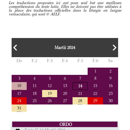
Les traductions proposées ici ont pour seul but une meilleure
compréhension du texte latin. Elles ne doivent pas être utilisées à
la place des traductions officielles dans la liturgie en langue
vernaculaire, qui sont © AELF.
Martii 2024
Do
F.2
F.3
F.4
F.5
F.6
Sa
1
2
3
4
5
6
7
8
9
10
11
12
13
15
16
14
17
18
19
20
21
22
23
24
25
26
27
28
29
30
31
ORDO
Feria V 14 Martii 2024