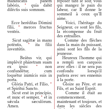
manducátis panem
reposer tard le soir, vous
labóris,
*
quia dabit
qui mangez le pain du
diléctis suis somnum.
labeur, car Il donne le
sommeil à ceux qu’Il
aime.
Ecce heréditas Dómini
Voici, l'héritage du
fílii,
*
merces fructus
Seigneur, ce sont les fils,
ventris.
la récompense du fruit
des entrailles.
Sicut sagíttæ in manu
Comme des flèches
poténtis,
*
ita fílii
dans la main du puissant,
iuventútis.
ainsi sont les fils de la
jeunesse.
Beátus vir, qui
Heureux l'homme qui
implévit pháretram suam
a rempli son carquois
ex ipsis:
*
non
avec elles : il ne sera pas
confundétur, cum
confondu lorsqu'il
loquétur inimícis suis in
parlera avec ses ennemis
porta.
à la porte.
Glória Patri, et Fílio,
*
Gloire au Père, et au
et Spirítui Sancto.
Fils, et au Saint Esprit.
Sicut erat in princípio,
Comme il était au
et nunc et semper,
*
et in
commencement,
sǽcula sæculórum.
maintenant et toujours, et
Amen.
dans les siècles des