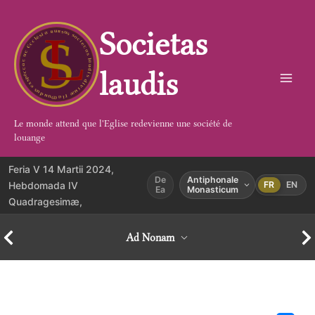
Aller
au
Societas
contenu
laudis
Le monde attend que l'Eglise redevienne une société de
louange
Feria V 14 Martii 2024,
De
Antiphonale
Hebdomada IV
FR
EN
Ea
Monasticum
Quadragesimæ,
Ad Nonam