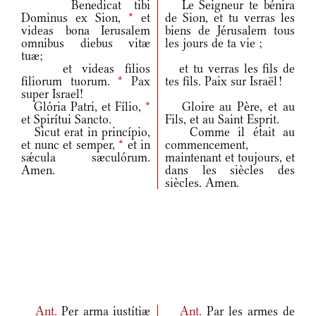
Benedicat tibi
Le Seigneur te bénira
Dominus ex Sion,
*
et
de Sion, et tu verras les
videas bona Ierusalem
biens de Jérusalem tous
omnibus diebus vitæ
les jours de ta vie ;
tuæ;
et videas filios
et tu verras les fils de
filiorum tuorum.
*
Pax
tes fils. Paix sur Israël !
super Israel!
Glória Patri, et Fílio,
*
Gloire au Père, et au
et Spirítui Sancto.
Fils, et au Saint Esprit.
Sicut erat in princípio,
Comme il était au
et nunc et semper,
*
et in
commencement,
sǽcula sæculórum.
maintenant et toujours, et
Amen.
dans les siècles des
siècles. Amen.
Ant.
Per arma iustítiæ
Ant.
Par les armes de