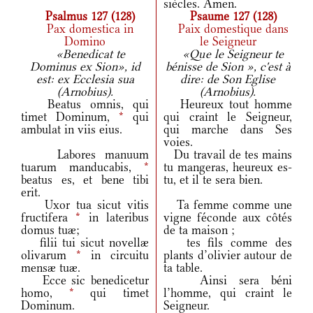
siècles. Amen.
Psalmus 127 (128)
Psaume 127 (128)
Pax domestica in
Paix domestique dans
Domino
le Seigneur
«Benedicat te
«Que le Seigneur te
Dominus ex Sion», id
bénisse de Sion », c'est à
est: ex Ecclesia sua
dire: de Son Eglise
(Arnobius).
(Arnobius).
Beatus omnis, qui
Heureux tout homme
timet Dominum,
*
qui
qui craint le Seigneur,
ambulat in viis eius.
qui marche dans Ses
voies.
Labores manuum
Du travail de tes mains
tuarum manducabis,
*
tu mangeras, heureux es-
beatus es, et bene tibi
tu, et il te sera bien.
erit.
Uxor tua sicut vitis
Ta femme comme une
fructifera
*
in lateribus
vigne féconde aux côtés
domus tuæ;
de ta maison ;
filii tui sicut novellæ
tes fils comme des
olivarum
*
in circuitu
plants d’olivier autour de
mensæ tuæ.
ta table.
Ecce sic benedicetur
Ainsi sera béni
homo,
*
qui timet
l’homme, qui craint le
Dominum.
Seigneur.