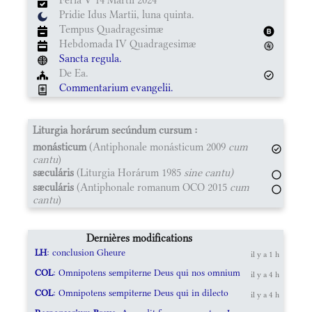
Pridie Idus Martii, luna quinta.
Tempus Quadragesimæ
Hebdomada IV Quadragesimæ
Sancta regula.
De Ea.
Commentarium evangelii.
Liturgia horárum secúndum cursum :
monásticum
(Antiphonale monásticum 2009
cum
cantu
)
sæculáris
(Liturgia Horárum 1985
sine cantu)
sæculáris
(Antiphonale romanum OCO 2015
cum
cantu
)
Dernières modifications
LH
: conclusion Gheure
il y a 1 h
COL
: Omnipotens sempiterne Deus qui nos omnium
il y a 4 h
COL
: Omnipotens sempiterne Deus qui in dilecto
il y a 4 h