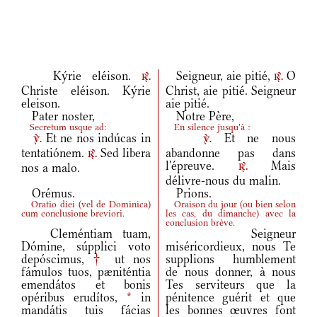
Kýrie eléison.
Seigneur, aie pitié,
O
r.
r.
Christe eléison. Kýrie
Christ, aie pitié. Seigneur
eleison.
aie pitié.
Pater noster,
Notre Père,
Secretum usque ad:
En silence jusqu'à :
Et ne nos indúcas in
Et ne nous
v.
v.
tentatiónem.
Sed libera
abandonne pas dans
r.
l'épreuve.
Mais
nos a malo.
r.
délivre-nous du malin.
Orémus.
Prions.
Oratio diei
(
vel de Dominica
)
Oraison du jour
(
ou bien selon
cum conclusione breviori.
les cas, du dimanche
)
avec la
conclusion brève.
Cleméntiam tuam,
Seigneur
Dómine, súpplici voto
miséricordieux, nous Te
depóscimus,
†
ut nos
supplions humblement
fámulos tuos, pæniténtia
de nous donner, à nous
emendátos et bonis
Tes serviteurs que la
opéribus erudítos,
*
in
pénitence guérit et que
mandátis tuis fácias
les bonnes œuvres font