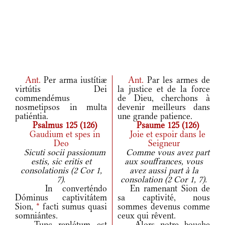
Ant.
Per arma iustítiæ
Ant.
Par les armes de
virtútis Dei
la justice et de la force
commendémus
de Dieu, cherchons à
nosmetipsos in multa
devenir meilleurs dans
patiéntia.
une grande patience.
Psalmus 125 (126)
Psaume 125 (126)
Gaudium et spes in
Joie et espoir dans le
Deo
Seigneur
Sicuti socii passionum
Comme vous avez part
estis, sic eritis et
aux souffrances, vous
consolationis (2 Cor 1,
avez aussi part à la
7).
consolation (2 Cor 1, 7).
In converténdo
En ramenant Sion de
Dóminus captivitátem
sa captivité, nous
Sion,
*
facti sumus quasi
sommes devenus comme
somniántes.
ceux qui rêvent.
Tunc replétum est
Alors notre bouche