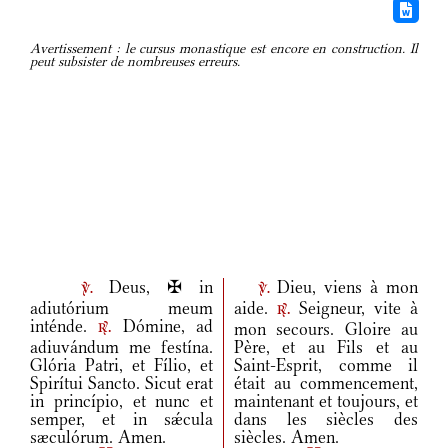
Avertissement : le cursus monastique est encore en construction. Il
peut subsister de nombreuses erreurs.
Deus, ✠ in
Dieu, viens à mon
v.
v.
adiutórium meum
aide.
Seigneur, vite à
r.
inténde.
Dómine, ad
mon secours. Gloire au
r.
adiuvándum me festína.
Père, et au Fils et au
Glória Patri, et Fílio, et
Saint-Esprit, comme il
Spirítui Sancto. Sicut erat
était au commencement,
in princípio, et nunc et
maintenant et toujours, et
semper, et in sǽcula
dans les siècles des
sæculórum. Amen.
siècles. Amen.