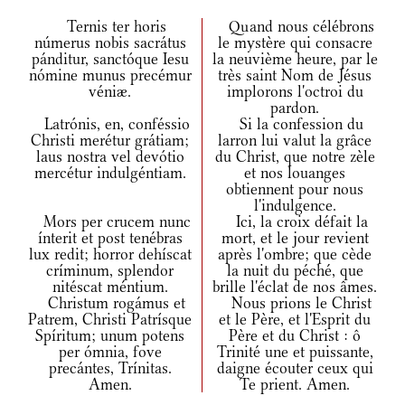
Ternis ter horis
Quand nous célébrons
númerus nobis sacrátus
le mystère qui consacre
pánditur, sanctóque Iesu
la neuvième heure, par le
nómine munus precémur
très saint Nom de Jésus
véniæ.
implorons l'octroi du
pardon.
Latrónis, en, conféssio
Si la confession du
Christi merétur grátiam;
larron lui valut la grâce
laus nostra vel devótio
du Christ, que notre zèle
mercétur indulgéntiam.
et nos louanges
obtiennent pour nous
l'indulgence.
Mors per crucem nunc
Ici, la croix défait la
ínterit et post tenébras
mort, et le jour revient
lux redit; horror dehíscat
après l'ombre; que cède
críminum, splendor
la nuit du péché, que
nitéscat méntium.
brille l'éclat de nos âmes.
Christum rogámus et
Nous prions le Christ
Patrem, Christi Patrísque
et le Père, et l'Esprit du
Spíritum; unum potens
Père et du Christ : ô
per ómnia, fove
Trinité une et puis­sante,
precántes, Trínitas.
daigne écouter ceux qui
Amen.
Te prient. Amen.