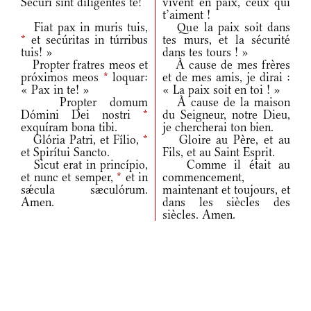
Secúri sint diligéntes te!
vivent en paix, ceux qui
t’aiment !
Fiat pax in muris tuis,
Que la paix soit dans
*
et secúritas in túrribus
tes murs, et la sécurité
tuis! »
dans tes tours ! »
Propter fratres meos et
À cause de mes frères
próximos meos
*
loquar:
et de mes amis, je dirai :
« Pax in te! »
« La paix soit en toi ! »
Propter domum
À cause de la maison
Dómini Dei nostri
*
du Seigneur, notre Dieu,
exquíram bona tibi.
je chercherai ton bien.
Glória Patri, et Fílio,
*
Gloire au Père, et au
et Spirítui Sancto.
Fils, et au Saint Esprit.
Sicut erat in princípio,
Comme il était au
et nunc et semper,
*
et in
commencement,
sǽcula sæculórum.
maintenant et toujours, et
Amen.
dans les siècles des
siècles. Amen.