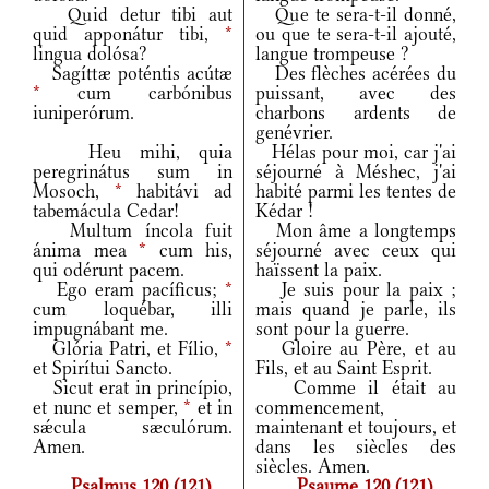
Quid detur tibi aut
Que te sera-t-il donné,
quid apponátur tibi,
*
ou que te sera-t-il ajouté,
lingua dolósa?
langue trompeuse ?
Sagíttæ poténtis acútæ
Des flèches acérées du
*
cum carbónibus
puissant, avec des
iuniperórum.
charbons ardents de
genévrier.
Heu mihi, quia
Hélas pour moi, car j'ai
peregrinátus sum in
séjourné à Méshec, j'ai
Mosoch,
*
habitávi ad
habité parmi les tentes de
tabemácula Cedar!
Kédar !
Multum íncola fuit
Mon âme a longtemps
ánima mea
*
cum his,
séjourné avec ceux qui
qui odérunt pacem.
haïssent la paix.
Ego eram pacíficus;
*
Je suis pour la paix ;
cum loquébar, illi
mais quand je parle, ils
impugnábant me.
sont pour la guerre.
Glória Patri, et Fílio,
*
Gloire au Père, et au
et Spirítui Sancto.
Fils, et au Saint Esprit.
Sicut erat in princípio,
Comme il était au
et nunc et semper,
*
et in
commencement,
sǽcula sæculórum.
maintenant et toujours, et
Amen.
dans les siècles des
siècles. Amen.
Psalmus 120 (121)
Psaume 120 (121)