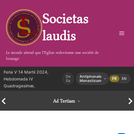
Aller
au
Societas
contenu
laudis
Le monde attend que l'Eglise redevienne une société de
louange
Feria V 14 Martii 2024,
De
Antiphonale
Hebdomada IV
FR
EN
Ea
Monasticum
Quadragesimæ,
Ad Tertiam