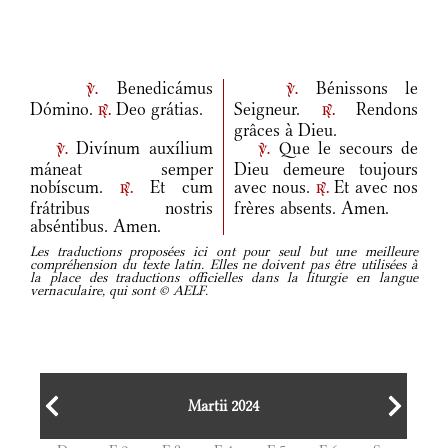
Benedicámus
Bénissons le
v.
v.
Dómino.
Deo grátias.
Seigneur.
Rendons
r.
r.
grâces à Dieu.
Divínum auxílium
Que le secours de
v.
v.
máneat semper
Dieu demeure toujours
nobíscum.
Et cum
avec nous.
Et avec nos
r.
r.
frátribus nostris
frères absents. Amen.
abséntibus. Amen.
Les traductions proposées ici ont pour seul but une meilleure
compréhension du texte latin. Elles ne doivent pas être utilisées à
la place des traductions officielles dans la liturgie en langue
vernaculaire, qui sont © AELF.
Martii 2024