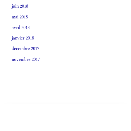
juin 2018
mai 2018
avril 2018
janvier 2018
décembre 2017
novembre 2017
Societas laudis 2026
LITURGIA HORÁRUM SECÚNDUM CURSUM
Monásticum (Antiphonale 2009)