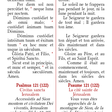
Per diem sol non
Le soleil ne te frappera
percútiet te,
*
neque luna
pas pendant le jour, ni la
per noctem.
lune pendant la nuit.
Dóminus custódiet te
Le Seigneur te gardera
ab omni malo;
*
de tout mal ; Il gardera
custódiet ánimam tuam
ton âme.
Dóminus.
Dóminus custódiet
Le Seigneur gardera
intróitum tuum et éxitum
ton départ et ton arrivée,
tuum
*
ex hoc nunc et
dès maintenant et dans
usque in sǽculum.
les siècles.
Glória Patri, et Fílio,
*
Gloire au Père, et au
et Spirítui Sancto.
Fils, et au Saint Esprit.
Sicut erat in princípio,
Comme il était au
et nunc et semper,
*
et in
commencement,
sǽcula sæculórum.
maintenant et toujours, et
Amen.
dans les siècles des
siècles. Amen.
Psalmus 121 (122)
Psaume 121 (122)
Civitas sancta
La cité sainte de
Ierusalem
Jérusalem
Accessistis ad Sion
Vous vous êtes
montem et civitatem Dei
approchés de la
viventis, Ierusalem
montagne de Sion, de la