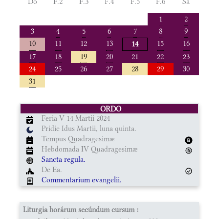
Do
F.2
F.3
F.4
F.5
F.6
Sa
1
2
3
4
5
6
7
8
9
10
11
12
13
15
16
14
17
18
19
20
21
22
23
24
25
26
27
28
29
30
31
ORDO
Feria V 14 Martii 2024
Pridie Idus Martii, luna quinta.
Tempus Quadragesimæ
Hebdomada IV Quadragesimæ
Sancta regula.
De Ea.
Commentarium evangelii.
Liturgia horárum secúndum cursum :