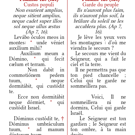
Custos populi
Garde du peuple
Non esurient amplius,
Ils n'auront plus faim,
neque sitient amplius,
ils n'auront plus soif, la
neque cadet super illos
brûlure du soleil ne les
sol neque ullus æstus
accablera plus. (Ap 7,
(Ap 7, 16).
16).
Levábo óculos meos in
Je lève les yeux vers
montes:
*
unde véniet
les montagnes : d'où me
auxílium mihi?
viendra le secours ?
Auxílium meum a
Le secours me vient du
Dómino,
*
qui fecit
Seigneur, qui a fait le
cælum et terram.
ciel et la terre.
Non dabit in
Il ne permettra pas que
commotiónem pedem
ton pied chancelle ;
tuum,
*
neque
Celui qui te garde ne
dormitábit, qui custódit
sommeillera pas.
te.
Ecce non dormitábit
Voici, Il ne
neque dórmiet,
*
qui
sommeillera ni ne
custódit Israel.
dormira, Celui qui garde
Israël.
Dóminus custódit te,
†
Le Seigneur est ton
Dóminus umbráculum
gardien ; le Seigneur est
tuum,
*
ad manum
ton ombre, à ta main
déxteram tuam.
droite.