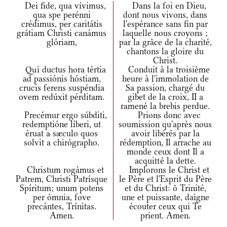
Dei fide, qua vívimus,
Dans la foi en Dieu,
qua spe perénni
dont nous vivons, dans
crédimus, per caritátis
l'espérance sans fin par
grátiam Christi canámus
laquelle nous croyons ;
glóriam,
par la grâce de la charité,
chantons la gloire du
Christ.
Qui ductus hora tértia
Conduit à la troisième
ad passiónis hóstiam,
heure à l'immolation de
crucis ferens suspéndia
Sa passion, chargé du
ovem redúxit pérditam.
gibet de la croix, II a
ramené la brebis perdue.
Precémur ergo súbditi,
Prions donc avec
redemptióne líberi, ut
soumission qu'après nous
éruat a sæculo quos
avoir libérés par la
solvit a chirógrapho.
rédemption, Il arrache au
monde ceux dont Il a
acquitté la dette.
Christum rogámus et
Implorons le Christ et
Patrem, Christi Patrísque
le Père et l'Esprit du Père
Spíritum; unum potens
et du Christ: ô Trinité,
per ómnia, fove
une et puissante, daigne
precántes, Trínitas.
écouter ceux qui Te
Amen.
prient. Amen.