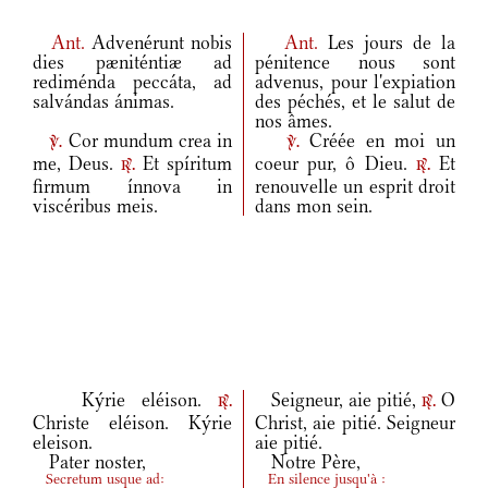
Ant.
Advenérunt nobis
Ant.
Les jours de la
dies pæniténtiæ ad
pénitence nous sont
rediménda peccáta, ad
advenus, pour l'expiation
salvándas ánimas.
des péchés, et le salut de
nos âmes.
Cor mundum crea in
Créée en moi un
v.
v.
me, Deus.
Et spíritum
coeur pur, ô Dieu.
Et
r.
r.
firmum ínnova in
renouvelle un esprit droit
viscéribus meis.
dans mon sein.
Kýrie eléison.
Seigneur, aie pitié,
O
r.
r.
Christe eléison. Kýrie
Christ, aie pitié. Seigneur
eleison.
aie pitié.
Pater noster,
Notre Père,
Secretum usque ad:
En silence jusqu'à :