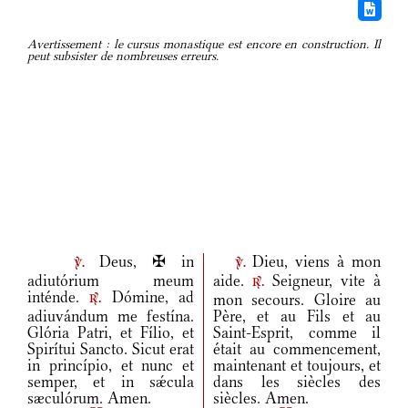
Avertissement : le cursus monastique est encore en construction. Il
peut subsister de nombreuses erreurs.
Deus, ✠ in
Dieu, viens à mon
v.
v.
adiutórium meum
aide.
Seigneur, vite à
r.
inténde.
Dómine, ad
mon secours. Gloire au
r.
adiuvándum me festína.
Père, et au Fils et au
Glória Patri, et Fílio, et
Saint-Esprit, comme il
Spirítui Sancto. Sicut erat
était au commencement,
in princípio, et nunc et
maintenant et toujours, et
semper, et in sǽcula
dans les siècles des
sæculórum. Amen.
siècles. Amen.