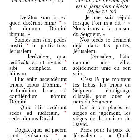
cælestem (Hebr 12, 22).
cité du Dieu vivant qui
est la Jérusalem céleste
(Hebr 12, 22).
Lætátus sum in eo
Je me suis réjoui
quod dixérunt mihi:
*
«
lorsque l’on m’a dit : «
In domum Dómini
Nous irons à la maison
íbimus. »
du Seigneur. »
Stantes iam sunt pedes
Nos pieds se tiennent
nostri
*
in portis tuis,
déjà dans tes portes,
Ierúsalem.
Jérusalem.
Ierúsalem, quæ
Jérusalem, bâtie
ædificáta est ut cívitas,
*
comme une ville,
sibi compácta in
solidement unie en son
idípsum.
sein.
Illuc enim ascendérunt
C’est là que montent
tribus, tribus Dómini,
*
les tribus, les tribus du
testimónium Israel, ad
Seigneur, témoignage
confiténdum nómini
d’Israël, pour louer le
Dómini.
nom du Seigneur.
Quia illic sedérunt
Car là sont placés les
sedes ad iudícium,
*
sièges du jugement, les
sedes domus David.
sièges de la maison de
David.
Rogáte, quæ ad pacem
Priez pour la paix de
sunt Ierúsalem:
*
«
Jérusalem : « Qu'ils