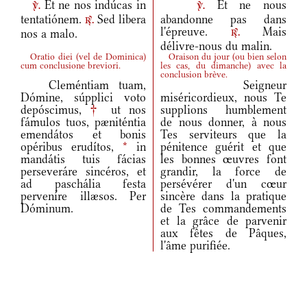
Et ne nos indúcas in
Et ne nous
v.
v.
tentatiónem.
Sed libera
abandonne pas dans
r.
l'épreuve.
Mais
nos a malo.
r.
délivre-nous du malin.
Oratio diei
(
vel de Dominica
)
Oraison du jour
(
ou bien selon
cum conclusione breviori.
les cas, du dimanche
)
avec la
conclusion brève.
Cleméntiam tuam,
Seigneur
Dómine, súpplici voto
miséricordieux, nous Te
depóscimus,
†
ut nos
supplions humblement
fámulos tuos, pæniténtia
de nous donner, à nous
emendátos et bonis
Tes serviteurs que la
opéribus erudítos,
*
in
pénitence guérit et que
mandátis tuis fácias
les bonnes œuvres font
perseveráre sincéros, et
grandir, la force de
ad paschália festa
persévérer d'un cœur
perveníre illæsos. Per
sincère dans la pratique
Dóminum.
de Tes commandements
et la grâce de parvenir
aux fêtes de Pâques,
l'âme purifiée.