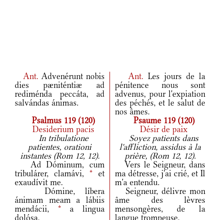
Ant.
Advenérunt nobis
Ant.
Les jours de la
dies pæniténtiæ ad
pénitence nous sont
rediménda peccáta, ad
advenus, pour l'expiation
salvándas ánimas.
des péchés, et le salut de
nos âmes.
Psalmus 119 (120)
Psaume 119 (120)
Desiderium pacis
Désir de paix
In tribulatione
Soyez patients dans
patientes, orationi
l'affliction, assidus à la
instantes (Rom 12, 12).
prière, (Rom 12, 12).
Ad Dóminum, cum
Vers le Seigneur, dans
tribulárer, clamávi,
*
et
ma détresse, j'ai crié, et Il
exaudívit me.
m'a entendu.
Dómine, líbera
Seigneur, délivre mon
ánimam meam a lábiis
âme des lèvres
mendácii,
*
a lingua
mensongères, de la
dolósa.
langue trompeuse.