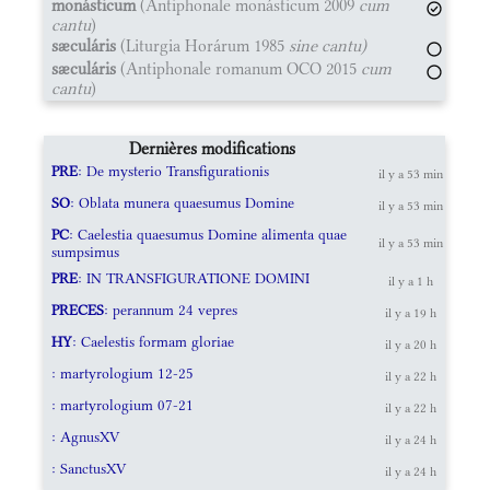
monásticum
(Antiphonale monásticum 2009
cum
cantu
)
sæculáris
(Liturgia Horárum 1985
sine cantu)
sæculáris
(Antiphonale romanum OCO 2015
cum
cantu
)
Dernières modifications
PRE
: De mysterio Transfigurationis
il y a 53 min
SO
: Oblata munera quaesumus Domine
il y a 53 min
PC
: Caelestia quaesumus Domine alimenta quae
il y a 53 min
sumpsimus
PRE
: IN TRANSFIGURATIONE DOMINI
il y a 1 h
PRECES
: perannum 24 vepres
il y a 19 h
HY
: Caelestis formam gloriae
il y a 20 h
: martyrologium 12-25
il y a 22 h
: martyrologium 07-21
il y a 22 h
: AgnusXV
il y a 24 h
: SanctusXV
il y a 24 h