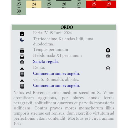
23
24
25
26
27
28
29
30
ORDO
Feria IV 19 Iunii 2024
Tertiodecimo Kalendas Iulii, luna
duodecima.
Tempus per annum
Hebdomada XI per annum
Sancta regula.
De Ea.
Commentarium evangelii.
vel: S. Romualdi, abbatis.
Commentarium evangelii.
Natus est Ravennæ circa medium sæculum X. Vitam
eremiticam aggressus, per plures annos terras
peragravit, solitudinem quærens et parvula monasteria
ædificans. Contra pravos mores monachorum illius
temporis strenue est renisus, dum exercitio virtutum ad
perfectionis vitam contendit. Mortuus est circa annum
1027.