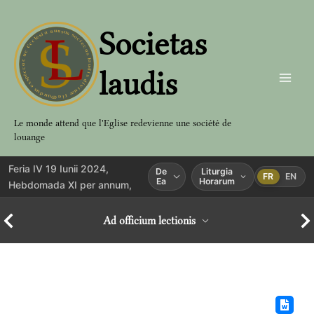
Aller
au
Societas
contenu
laudis
Le monde attend que l'Eglise redevienne une société de
louange
Feria IV 19 Iunii 2024,
De
Liturgia
FR
EN
Ea
Horarum
Hebdomada XI per annum,
Ad officium lectionis