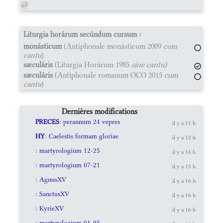
@
Liturgia horárum secúndum cursum :
monásticum
(Antiphonale monásticum 2009
cum
cantu
)
sæculáris
(Liturgia Horárum 1985
sine cantu)
sæculáris
(Antiphonale romanum OCO 2015
cum
cantu
)
Dernières modifications
PRECES
: perannum 24 vepres
il y a 11 h
HY
: Caelestis formam gloriae
il y a 12 h
: martyrologium 12-25
il y a 14 h
: martyrologium 07-21
il y a 15 h
: AgnusXV
il y a 16 h
: SanctusXV
il y a 16 h
: KyrieXV
il y a 16 h
: martyrologium 01-05