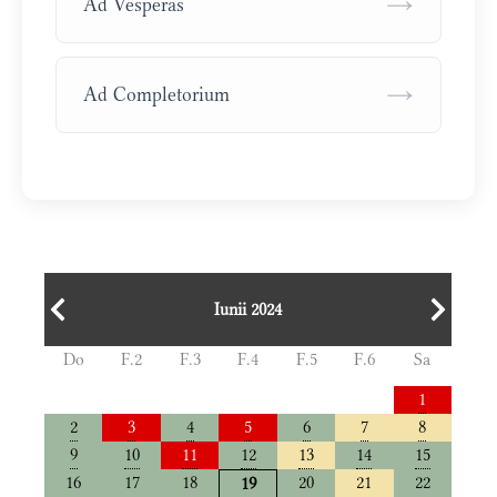
→
Ad Vesperas
→
Ad Completorium
Iunii 2024
Do
F.2
F.3
F.4
F.5
F.6
Sa
1
2
3
4
5
6
7
8
9
10
11
12
13
14
15
16
17
18
20
21
22
19