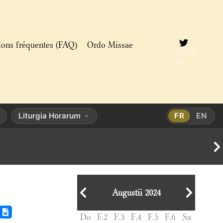
ions fréquentes (FAQ)
Ordo Missae
Twitt
er
Liturgia Horarum
FR
EN
Augustii 2024
Do
F.2
F.3
F.4
F.5
F.6
Sa