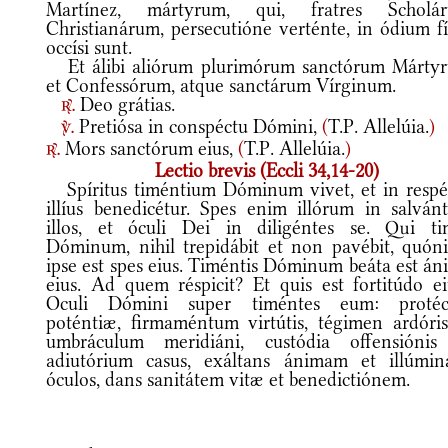
Martínez, mártyrum, qui, fratres Scholá
Christianárum, persecutióne verténte, in ódium fí
occísi sunt.
Et álibi aliórum plurimórum sanctórum Márty
et Confessórum, atque sanctárum Vírginum.
Deo grátias.
r.
Pretiósa in conspéctu Dómini,
(
T.P. Allelúia.
)
v.
Mors sanctórum eius,
(
T.P. Allelúia.
)
r.
Lectio brevis (Eccli 34,14-20)
Spíritus timéntium Dóminum vivet, et in respé
illíus benedicétur. Spes enim illórum in salván
illos, et óculi Dei in diligéntes se. Qui ti
Dóminum, nihil trepidábit et non pavébit, quón
ipse est spes eius. Timéntis Dóminum beáta est án
eius. Ad quem réspicit? Et quis est fortitúdo ei
Oculi Dómini super timéntes eum: protéc
poténtiæ, firmaméntum virtútis, tégimen ardóris
umbráculum meridiáni, custódia offensiónis
adiutórium casus, exáltans ánimam et illúmin
óculos, dans sanitátem vitæ et benedictiónem.