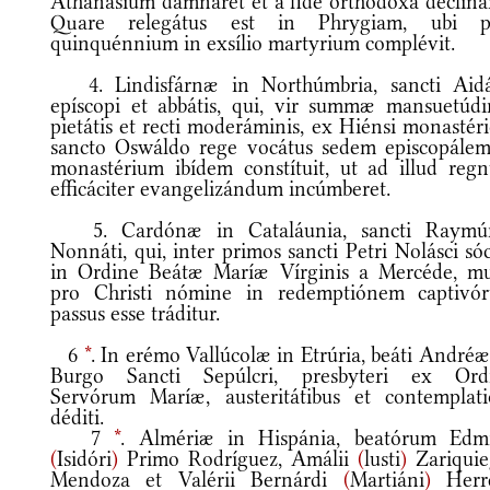
Athanásium damnáret et a fide orthodóxa declinár
Quare relegátus est in Phrygiam, ubi p
quinquénnium in exsílio martyrium complévit.
4. Lindisfárnæ in Northúmbria, sancti Aidá
epíscopi et abbátis, qui, vir summæ mansuetúdin
pietátis et recti moderáminis, ex Hiénsi monastér
sancto Oswáldo rege vocátus sedem episcopálem
monastérium ibídem constítuit, ut ad illud reg
efficáciter evangelizándum incúmberet.
5. Cardónæ in Cataláunia, sancti Raymú
Nonnáti, qui, inter primos sancti Petri Nolásci só
in Ordine Beátæ Maríæ Vírginis a Mercéde, mu
pro Christi nómine in redemptiónem captivó
passus esse tráditur.
6
*
. In erémo Vallúcolæ in Etrúria, beáti Andréæ
Burgo Sancti Sepúlcri, presbyteri ex Ord
Servórum Maríæ, austeritátibus et contemplati
déditi.
7
*
. Almériæ in Hispánia, beatórum Edmí
(
Isidóri
)
Primo Rodríguez, Amálii
(
lusti
)
Zariquie
Mendoza et Valérii Bernárdi
(
Martiáni
)
Herr