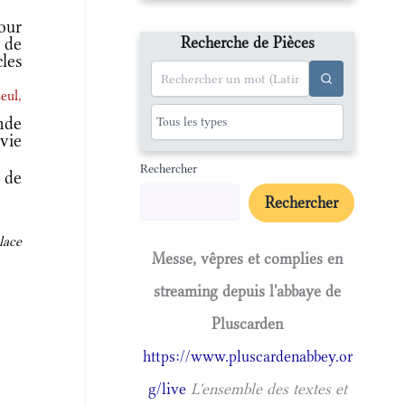
our
Recherche de Pièces
 de
cles
eul,
nde
vie
Rechercher
 de
Rechercher
lace
Messe, vêpres et complies en
streaming depuis l'abbaye de
Pluscarden
https://www.pluscardenabbey.or
g/live
L'ensemble des textes et