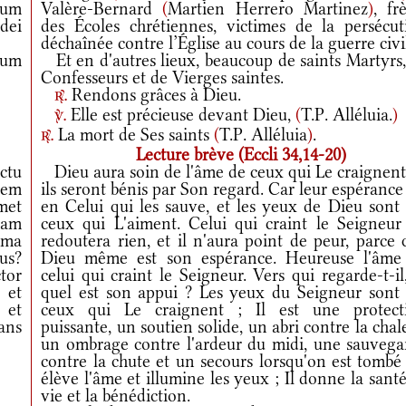
rum
Valère-Bernard
(
Martien Herrero Martinez
)
, fr
dei
des Écoles chrétiennes, victimes de la persécut
déchaînée contre l’Église au cours de la guerre civi
rum
Et en d'autres lieux, beaucoup de saints Martyrs,
Confesseurs et de Vierges saintes.
Rendons grâces à Dieu.
r.
Elle est précieuse devant Dieu,
(
T.P. Alléluia.
)
v.
La mort de Ses saints
(
T.P. Alléluia
)
.
r.
Lecture brève (Eccli 34,14-20)
ctu
Dieu aura soin de l'âme de ceux qui Le craignent,
tem
ils seront bénis par Son regard. Car leur espérance
met
en Celui qui les sauve, et les yeux de Dieu sont 
iam
ceux qui L'aiment. Celui qui craint le Seigneur
ima
redoutera rien, et il n'aura point de peur, parce
us?
Dieu même est son espérance. Heureuse l'âme
tor
celui qui craint le Seigneur. Vers qui regarde-t-il
 et
quel est son appui ? Les yeux du Seigneur sont 
 et
ceux qui Le craignent ; Il est une protect
ans
puissante, un soutien solide, un abri contre la chal
un ombrage contre l'ardeur du midi, une sauvega
contre la chute et un secours lorsqu'on est tombé 
élève l'âme et illumine les yeux ; Il donne la santé
vie et la bénédiction.