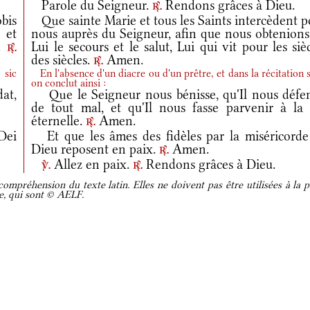
Parole du Seigneur.
Rendons grâces à Dieu.
r.
bis
Que sainte Marie et tous les Saints intercèdent p
 et
nous auprès du Seigneur, afin que nous obtenions
m.
Lui le secours et le salut, Lui qui vit pour les siè
r.
des siècles.
Amen.
r.
 sic
En l'absence d'un diacre ou d'un prêtre, et dans la récitation s
on conclut ainsi :
at,
Que le Seigneur nous bénisse, qu'Il nous défe
de tout mal, et qu'Il nous fasse parvenir à la 
éternelle.
Amen.
r.
Dei
Et que les âmes des fidèles par la miséricorde
Dieu reposent en paix.
Amen.
r.
Allez en paix.
Rendons grâces à Dieu.
v.
r.
ompréhension du texte latin. Elles ne doivent pas être utilisées à la p
re, qui sont © AELF.