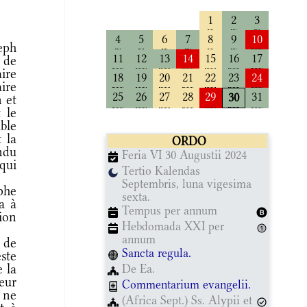
1
2
3
4
5
6
7
8
9
10
eph
11
12
13
14
15
16
17
s de
aire
18
19
20
21
22
23
24
ire
25
26
27
28
29
31
30
 et
t le
ble
 la
ORDO
endu
Feria VI 30 Augustii 2024
qui
Tertio Kalendas
Septembris, luna vigesima
phe
sexta.
ta à
Tempus per annum
gion
Hebdomada XXI per
annum
 de
Sancta regula.
ste
e la
De Ea.
eur
Commentarium evangelii.
 ne
(Africa Sept.) Ss. Alypii et