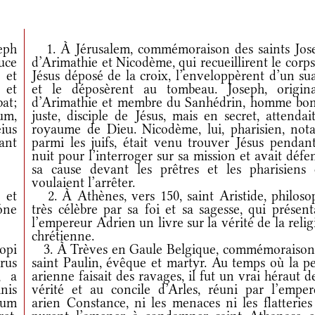
eph
1. À Jérusalem, commémoraison des saints Jos
uce
d’Arimathie et Nicodème, qui recueillirent le corp
 et
Jésus déposé de la croix, l’enveloppèrent d’un su
 et
et le déposèrent au tombeau. Joseph, origina
at;
d’Arimathie et membre du Sanhédrin, homme bon
um,
juste, disciple de Jésus, mais en secret, attendai
ius
royaume de Dieu. Nicodème, lui, pharisien, nota
ant
parmi les juifs, était venu trouver Jésus pendant
nuit pour l’interroger sur sa mission et avait déf
sa cause devant les prêtres et les pharisiens 
voulaient l’arrêter.
 et
2. À Athènes, vers 150, saint Aristide, philoso
ióne
très célèbre par sa foi et sa sagesse, qui présen
l’empereur Adrien un livre sur la vérité de la reli
chrétienne.
copi
3. À Trèves en Gaule Belgique, commémoraison
rus
saint Paulin, évêque et martyr. Au temps où la pe
, a
arienne faisait des ravages, il fut un vrai héraut d
nis
vérité et au concile d’Arles, réuni par l’emper
tum
arien Constance, ni les menaces ni les flatteries