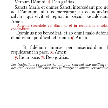
Verbum Dómini.
Deo grátias.
r.
Sancta María et omnes Sancti intercédant pro no
ad Dóminum, ut nos mereámur ab eo adiuvári
salvári, qui vivit et regnat in sǽcula sæculóru
Amen.
Absente sacerdote vel diacono, et in recitatione a solo,
concluditur:
Dóminus nos benedícat, et ab omni malo defénd
et ad vitam perdúcat ætérnam.
Amen.
r.
Et fidélium ánimæ per misericórdiam 
requiéscant in pace.
Amen.
r.
Ite in pace.
Deo grátias.
v.
r.
Les traductions proposées ici ont pour seul but une meilleure c
des traductions officielles dans la liturgie en langue vernaculai