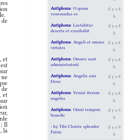
ères
Antiphona
: O quam
ion
il y a 8
venerandus es
le.
h
 de
Antiphona
: Laetabitur
il y a 8
deserta et exsultabit
h
Antiphona
: Angeli et omnes
il y a 8
virtutes
h
 et
Antiphona
: Omnes sunt
il y a 8
administratorii
 est
h
sur
Antiphona
: Angelis suis
 ne
il y a 8
Deus
 que
h
 de
Antiphona
: Veniat iterum
il y a 8
, et
angelus
sur
h
ion
Antiphona
: Omni tempore
il y a 9
eur,
benedic
h
rde
; Il
: hy Tibi Christe splendor
il y a 9
, la
Patris
h