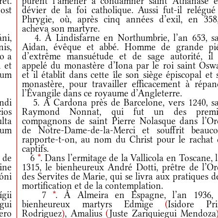
et.
purent l’amener à condamner saint Athanase e
ost
dévier de la foi catholique. Aussi fut-il relégué
Phrygie, où, après cinq années d’exil, en 358,
acheva son martyre.
ni,
4. À Lindisfarne en Northumbrie, l’an 653, sa
is,
Aidan, évêque et abbé. Homme de grande pié
io a
d’extrême mansuétude et de sage autorité, il 
 et
appelé du monastère d’Iona par le roi saint Oswa
num
et il établit dans cette île son siège épiscopal et
monastère, pour travailler efficacement à répan
l’Évangile dans ce royaume d’Angleterre.
ndi
5. À Cardona près de Barcelone, vers 1240, sa
cios
Raymond Nonnat, qui fut un des premi
lta
compagnons de saint Pierre Nolasque dans l’Or
rum
de Notre-Dame-de-la-Merci et souffrit beauco
rapporte-t-on, au nom du Christ pour le rachat 
captifs.
 de
6
*
. Dans l’ermitage de la Vallicola en Toscane, 
ine
1315, le bienheureux André Dotti, prêtre de l’Or
óni
des Servites de Marie, qui se livra aux pratiques d
mortification et de la contemplation.
gii
7
*
. À Almeira en Espagne, l’an 1936, 
gui
bienheureux martyrs Edmige
(
Isidore Pr
ero
Rodriguez
)
, Amalius
(
Juste Zariquiegui Mendoza