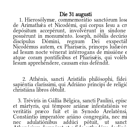
Die 31 augusti
1. Hierosólymæ, commemorátio sanctórum los
de Arimathǽa et Nicodémi, qui corpus Iesu a cr
depósitum accepérunt, involvérunt in síndone
posuérunt in monuménto. loseph, nóbilis decúrio
discípulus Dómini, regnum Dei exspectáb
Nicodémus autem, ex Pharisæis, princeps ludæór
ad Iesum nocte vénerat intérrogans de missióne e
atque coram pontifícibus et Pharisǽis, qui voléb
Iesum apprehéndere, causam eius deféndit.
2. Athénis, sancti Aristídis philósophi, fídei
sapiéntia claríssimi, qui Adriáno príncipi de relig
christiána libros óbtulit.
3. Tréviris in Gállia Bélgica, sancti Paulíni, epís
et mártyris, qui témpore ariánæ infestatiónis ve
veritátis præco fuit et in Synodo Arelaténsi
Constántio imperatóre ariáno congregáta, nec mi
nec adulatiónibus addúci pótuit, ut sanc