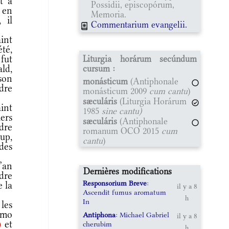
t à
Possidii, episcopórum,
 en
Memoria.
 il
Commentarium evangelii.
int
té,
fut
Liturgia horárum secúndum
ld,
cursum :
 son
monásticum
(Antiphonale
dre
monásticum 2009
cum cantu
)
sæculáris
(Liturgia Horárum
int
1985
sine cantu)
ers
sæculáris
(Antiphonale
dre
romanum OCO 2015
cum
up,
cantu
)
des
l’an
Dernières modifications
dre
Responsorium Breve
:
e la
il y a 8
Ascendit fumus aromatum
h
In
les
imo
Antiphona
: Michael Gabriel
il y a 8
)
et
cherubim
h