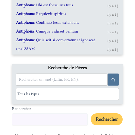
Antiphona
: Ubi est thesaurus tuus
il y a 1 j
Antiphona
: Requievit spiritus
il y a 1 j
Antiphona
: Continuo Iesus extendens
il y a 1 j
Antiphona
: Cumque vidisset ventum
il y a 1 j
Antiphona
: Quis scit si convertatur et ignoscat
il y a 1 j
: ps128AM
il y a 2 j
Recherche de Pièces
Rechercher
Rechercher