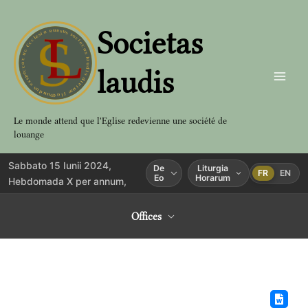
Aller
au
Societas
contenu
laudis
Le monde attend que l'Eglise redevienne une société de
louange
Sabbato 15 Iunii 2024,
De
Liturgia
FR
EN
Eo
Horarum
Hebdomada X per annum,
Offices