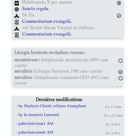
Hebdomada X per annum
Sancta regula.
De Eo.
Commentarium evangelii.
vel: Beatæ Mariæ Virginis in Sabbato.
Commentarium evangelii.
Liturgia horárum secúndum cursum :
monásticum
(Antiphonale monásticum 2009
cum
cantu
)
sæculáris
(Liturgia Horárum 1985
sine cantu)
sæculáris
(Antiphonale romanum OCO 2015
cum
cantu
)
Dernières modifications
: hy Martyris Christi colimus triumphum
il y a 9 min
: hy In martyris Laurentii
il y a 13 min
: psInvitatorium1 AM
il y a 20 h
: psInvitatorium0 AM
il y a 20 h