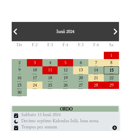
Iunii 2024
Do
F.2
F.3
F.4
F.5
F.6
Sa
1
2
3
4
5
6
7
8
9
10
11
12
13
14
15
16
17
18
19
20
21
22
23
24
25
26
27
28
29
30
ORDO
Sabbato 15 Iunii 2024
Decimo septimo Kalendas Iulii, luna nona.
Tempus per annum