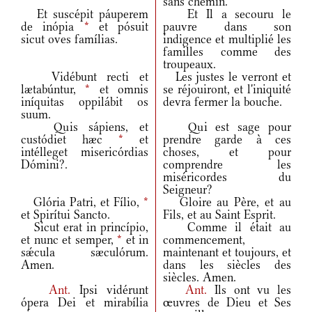
sans chemin.
Et suscépit páuperem
Et Il a secouru le
de inópia
*
et pósuit
pauvre dans son
sicut oves famílias.
indigence et multiplié les
familles comme des
troupeaux.
Vidébunt recti et
Les justes le verront et
lætabúntur,
*
et omnis
se réjouiront, et l'iniquité
iníquitas oppilábit os
devra fermer la bouche.
suum.
Quis sápiens, et
Qui est sage pour
custódiet hæc
*
et
prendre garde à ces
intélleget misericórdias
choses, et pour
Dómini?.
comprendre les
miséricordes du
Seigneur?
Glória Patri, et Fílio,
*
Gloire au Père, et au
et Spirítui Sancto.
Fils, et au Saint Esprit.
Sicut erat in princípio,
Comme il était au
et nunc et semper,
*
et in
commencement,
sǽcula sæculórum.
maintenant et toujours, et
Amen.
dans les siècles des
siècles. Amen.
Ant.
Ipsi vidérunt
Ant.
Ils ont vu les
ópera Dei et mirabília
œuvres de Dieu et Ses