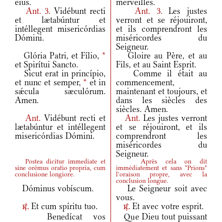
eius.
merveilles.
Ant.
3.
Vidébunt recti
Ant.
3.
Les justes
et lætabúntur et
verront et se réjouiront,
intéllegent misericórdias
et ils comprendront les
Dómini.
miséricordes du
Seigneur.
Glória Patri, et Fílio,
*
Gloire au Père, et au
et Spirítui Sancto.
Fils, et au Saint Esprit.
Sicut erat in princípio,
Comme il était au
et nunc et semper,
*
et in
commencement,
sǽcula sæculórum.
maintenant et toujours, et
Amen.
dans les siècles des
siècles. Amen.
Ant.
Vidébunt recti et
Ant.
Les justes verront
lætabúntur et intéllegent
et se réjouiront, et ils
misericórdias Dómini.
comprendront les
miséricordes du
Seigneur.
Postea dicitur immediate et
Après cela on dit
sine orémus oratio propria, cum
immédiatement et sans "Prions"
conclusione longiore.
l'oraison propre, avec la
conclusion longue.
Dóminus vobíscum.
Le Seigneur soit avec
vous.
Et cum spíritu tuo.
Et avec votre esprit.
r.
r.
Benedícat vos
Que Dieu tout puissant