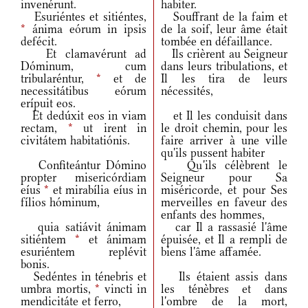
invenérunt.
habiter.
Esuriéntes et sitiéntes,
Souffrant de la faim et
*
ánima eórum in ipsis
de la soif, leur âme était
defécit.
tombée en défaillance.
Et clamavérunt ad
Ils crièrent au Seigneur
Dóminum, cum
dans leurs tribulations, et
tribularéntur,
*
et de
Il les tira de leurs
necessitátibus eórum
nécessités,
erípuit eos.
Et dedúxit eos in viam
et Il les conduisit dans
rectam,
*
ut irent in
le droit chemin, pour les
civitátem habitatiónis.
faire arriver à une ville
qu'ils pussent habiter
Confiteántur Dómino
Qu'ils célèbrent le
propter misericórdiam
Seigneur pour Sa
eíus
*
et mirabília eíus in
miséricorde, et pour Ses
fílios hóminum,
merveilles en faveur des
enfants des hommes,
quia satiávit ánimam
car Il a rassasié l'âme
sitiéntem
*
et ánimam
épuisée, et Il a rempli de
esuriéntem replévit
biens l'âme affamée.
bonis.
Sedéntes in ténebris et
Ils étaient assis dans
umbra mortis,
*
vincti in
les ténèbres et dans
mendicitáte et ferro,
l'ombre de la mort,