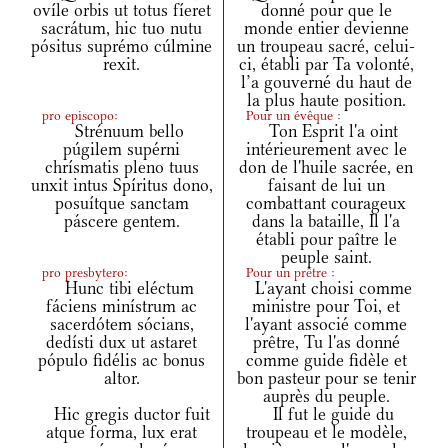
ovíle orbis ut totus fíeret
donné pour que le
sacrátum, hic tuo nutu
monde entier devienne
pósitus suprémo cúlmine
un troupeau sacré, celui-
rexit.
ci, établi par Ta volonté,
l’a gouverné du haut de
la plus haute position.
pro episcopo:
Pour un évêque :
Strénuum bello
Ton Esprit l'a oint
púgilem supérni
intérieurement avec le
chrísmatis pleno tuus
don de l'huile sacrée, en
unxit intus Spíritus dono,
faisant de lui un
posuítque sanctam
combattant courageux
páscere gentem.
dans la bataille, Il l'a
établi pour paître le
peuple saint.
pro presbytero:
Pour un prêtre :
Hunc tibi eléctum
L'ayant choisi comme
fáciens minístrum ac
ministre pour Toi, et
sacerdótem sócians,
l'ayant associé comme
dedísti dux ut astaret
prêtre, Tu l'as donné
pópulo fidélis ac bonus
comme guide fidèle et
altor.
bon pasteur pour se tenir
auprès du peuple.
Hic gregis ductor fuit
Il fut le guide du
atque forma, lux erat
troupeau et le modèle,