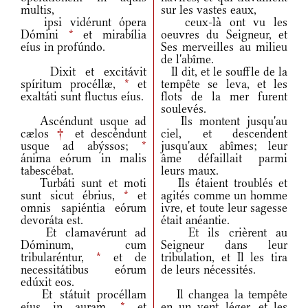
multis,
sur les vastes eaux,
ipsi vidérunt ópera
ceux-là ont vu les
Dómini
*
et mirabília
oeuvres du Seigneur, et
eíus in profúndo.
Ses merveilles au milieu
de l'abîme.
Dixit et excitávit
Il dit, et le souffle de la
spíritum procéllæ,
*
et
tempête se leva, et les
exaltáti sunt fluctus eíus.
flots de la mer furent
soulevés.
Ascéndunt usque ad
Ils montent jusqu'au
cælos
†
et descéndunt
ciel, et descendent
usque ad abýssos;
*
jusqu'aux abîmes; leur
ánima eórum in malis
âme défaillait parmi
tabescébat.
leurs maux.
Turbáti sunt et moti
Ils étaient troublés et
sunt sicut ébrius,
*
et
agités comme un homme
omnis sapiéntia eórum
ivre, et toute leur sagesse
devoráta est.
était anéantie.
Et clamavérunt ad
Et ils crièrent au
Dóminum, cum
Seigneur dans leur
tribularéntur,
*
et de
tribulation, et Il les tira
necessitátibus eórum
de leurs nécessités.
edúxit eos.
Et státuit procéllam
Il changea la tempête
eíus in auram,
*
et
en un vent léger, et les