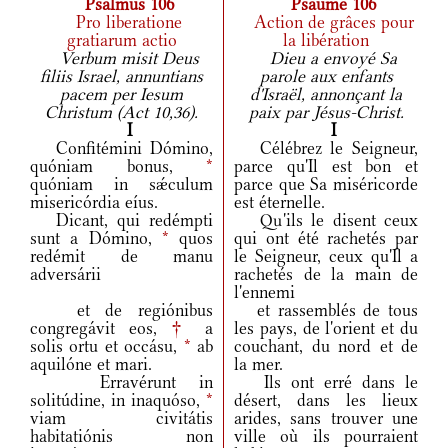
Psalmus 106
Psaume 106
Pro liberatione
Action de grâces pour
gratiarum actio
la libération
Verbum misit Deus
Dieu a envoyé Sa
filiis Israel, annuntians
parole aux enfants
pacem per Iesum
d'Israël, annonçant la
Christum (Act 10,36).
paix par Jésus-Christ.
I
I
Confitémini Dómino,
Célébrez le Seigneur,
quóniam bonus,
*
parce qu'Il est bon et
quóniam in sǽculum
parce que Sa miséricorde
misericórdia eíus.
est éternelle.
Dicant, qui redémpti
Qu'ils le disent ceux
sunt a Dómino,
*
quos
qui ont été rachetés par
redémit de manu
le Seigneur, ceux qu'Il a
adversárii
rachetés de la main de
l'ennemi
et de regiónibus
et rassemblés de tous
congregávit eos,
†
a
les pays, de l'orient et du
solis ortu et occásu,
*
ab
couchant, du nord et de
aquilóne et mari.
la mer.
Erravérunt in
Ils ont erré dans le
solitúdine, in inaquóso,
*
désert, dans les lieux
viam civitátis
arides, sans trouver une
habitatiónis non
ville où ils pourraient