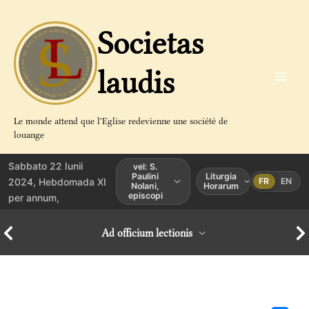
Aller
au
Societas
contenu
laudis
Le monde attend que l'Eglise redevienne une société de
louange
Sabbato 22 Iunii
vel: S.
Paulini
Liturgia
2024, Hebdomada XI
FR
EN
Nolani,
Horarum
episcopi
per annum,
Ad officium lectionis