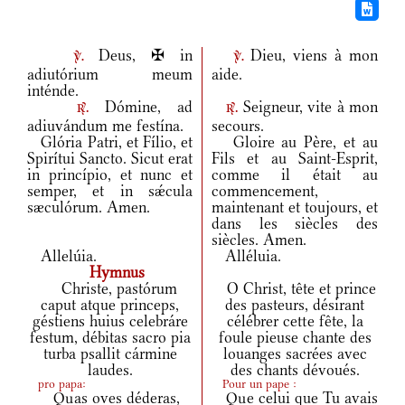
Deus, ✠ in
Dieu, viens à mon
v.
v.
adiutórium meum
aide.
inténde.
Dómine, ad
Seigneur, vite à mon
r.
r.
adiuvándum me festína.
secours.
Glória Patri, et Fílio, et
Gloire au Père, et au
Spirítui Sancto. Sicut erat
Fils et au Saint-Esprit,
in princípio, et nunc et
comme il était au
semper, et in sǽcula
commencement,
sæculórum. Amen.
maintenant et toujours, et
dans les siècles des
siècles. Amen.
Allelúia.
Alléluia.
Hymnus
Christe, pastórum
O Christ, tête et prince
caput atque princeps,
des pasteurs, désirant
géstiens huius celebráre
célébrer cette fête, la
festum, débitas sacro pia
foule pieuse chante des
turba psallit cármine
louanges sacrées avec
laudes.
des chants dévoués.
pro papa:
Pour un pape :
Quas oves déderas,
Que celui que Tu avais