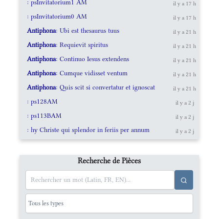
: psInvitatorium1 AM
il y a 17 h
: psInvitatorium0 AM
il y a 17 h
Antiphona
: Ubi est thesaurus tuus
il y a 21 h
Antiphona
: Requievit spiritus
il y a 21 h
Antiphona
: Continuo Iesus extendens
il y a 21 h
Antiphona
: Cumque vidisset ventum
il y a 21 h
Antiphona
: Quis scit si convertatur et ignoscat
il y a 21 h
: ps128AM
il y a 2 j
: ps113BAM
il y a 2 j
: hy Christe qui splendor in feriis per annum
il y a 2 j
Recherche de Pièces