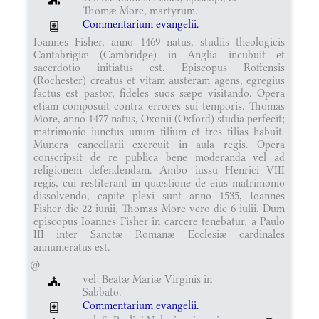
Thomæ More, martyrum.
Commentarium evangelii.
Ioannes Fisher, anno 1469 natus, studiis theologicis
Cantabrigiæ (Cambridge) in Anglia incubuit et
sacerdotio initiatus est. Episcopus Roffensis
(Rochester) creatus et vitam austeram agens, egregius
factus est pastor, fideles suos sæpe visitando. Opera
etiam composuit contra errores sui temporis. Thomas
More, anno 1477 natus, Oxonii (Oxford) studia perfecit;
matrimonio iunctus unum filium et tres filias habuit.
Munera cancellarii exercuit in aula regis. Opera
conscripsit de re publica bene moderanda vel ad
religionem defendendam. Ambo iussu Henrici VIII
regis, cui restiterant in quæstione de eius matrimonio
dissolvendo, capite plexi sunt anno 1535, Ioannes
Fisher die 22 iunii, Thomas More vero die 6 iulii. Dum
episcopus Ioannes Fisher in carcere tenebatur, a Paulo
III inter Sanctæ Romanæ Ecclesiæ cardinales
annumeratus est.
@
vel: Beatæ Mariæ Virginis in
Sabbato.
Commentarium evangelii.