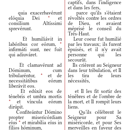
captifs, dans l'indigence
et dans les fers,
quia exacerbavérunt
parce qu'ils s'étaient
elóquia Dei
*
et
révoltés contre les ordres
consílium Altíssimi
de Dieu, et avaient
sprevérunt.
méprisé le conseil du
Très-Haut.
Et humiliávit in
Leur coeur fut humilié
labóribus cor eórum,
*
par les travaux; ils furent
infirmáti sunt, nec fuit
épuisés, et il n'y avait
qui adiuváret.
personne qui les
secourût.
Et clamavérunt ad
Ils crièrent au Seigneur
Dóminum, cum
dans leur tribulation, et Il
tribularéntur,
*
et de
les tira de leurs
necessitátibus eórum
nécessités,
liberávit eos.
Et edúxit eos de
et Il les fit sortir des
ténebris et umbra mortis
ténèbres et de l'ombre de
*
et víncula eórum
la mort, et Il rompit leurs
dirúpit.
liens.
Confiteántur Dómino
Qu'ils célèbrent le
propter misericórdiam
Seigneur pour Sa
eíus
*
et mirabília eíus in
miséricorde, et pour Ses
fílios hóminum,
merveilles en faveur des