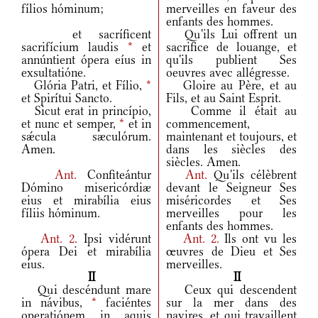
fílios hóminum;
merveilles en faveur des
enfants des hommes.
et sacríficent
Qu'ils Lui offrent un
sacrifícium laudis
*
et
sacrifice de louange, et
annúntient ópera eíus in
qu'ils publient Ses
exsultatióne.
oeuvres avec allégresse.
Glória Patri, et Fílio,
*
Gloire au Père, et au
et Spirítui Sancto.
Fils, et au Saint Esprit.
Sicut erat in princípio,
Comme il était au
et nunc et semper,
*
et in
commencement,
sǽcula sæculórum.
maintenant et toujours, et
Amen.
dans les siècles des
siècles. Amen.
Ant.
Confiteántur
Ant.
Qu'ils célèbrent
Dómino misericórdiæ
devant le Seigneur Ses
eius et mirabília eius
miséricordes et Ses
fíliis hóminum.
merveilles pour les
enfants des hommes.
Ant.
2.
Ipsi vidérunt
Ant.
2.
Ils ont vu les
ópera Dei et mirabília
œuvres de Dieu et Ses
eius.
merveilles.
II
II
Qui descéndunt mare
Ceux qui descendent
in návibus,
*
faciéntes
sur la mer dans des
operatiónem in aquis
navires, et qui travaillent