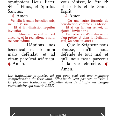
omnípotens Deus, Pater,
vous bénisse, le Père, ✠
✠ et Fílius, et Spíritus
et le Fils et le Saint-
Sanctus.
Esprit.
Amen.
Amen.
r.
r.
Vel alia formula benedictionis,
Ou une autre formule de
sicut in Missa.
bénédiction, comme à la Messe.
Et si fit dimissio, sequitur
Et si on fait un renvoi, on
invitatio:
ajoute l'invitation :
Absente sacerdote vel
En l'absence d'un diacre ou
diacono, et in recitatione a solo,
d'un prêtre, et dans la récitation
sic concluditur:
seul, on conclut ainsi :
Dóminus nos
Que le Seigneur nous
benedícat, et ab omni
bénisse, qu'Il nous
malo deféndat, et ad
défende de tout mal, et
vitam perdúcat ætérnam.
qu'Il nous fasse parvenir
Amen.
à la vie éternelle.
r.
r.
Amen.
Les traductions proposées ici ont pour seul but une meilleure
compréhension du texte latin. Elles ne doivent pas être utilisées à
la place des traductions officielles dans la liturgie en langue
vernaculaire, qui sont © AELF.
Iunii 2024