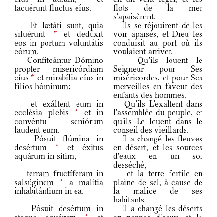
tacuérunt fluctus eíus.
flots de la mer
s'apaisèrent.
Et lætáti sunt, quia
Ils se réjouirent de les
siluérunt,
*
et dedúxit
voir apaisés, et Dieu les
eos in portum voluntátis
conduisit au port où ils
eórum.
voulaient arriver.
Confiteántur Dómino
Qu'ils louent le
propter misericórdiam
Seigneur pour Ses
eíus
*
et mirabília eíus in
miséricordes, et pour Ses
fílios hóminum;
merveilles en faveur des
enfants des hommes.
et exáltent eum in
Qu'ils L'exaltent dans
ecclésia plebis
*
et in
l'assemblée du peuple, et
convéntu seniórum
qu'ils Le louent dans le
laudent eum.
conseil des vieillards.
Pósuit flúmina in
Il a changé les fleuves
desértum
*
et éxitus
en désert, et les sources
aquárum in sitim,
d'eaux en un sol
desséché,
terram fructíferam in
et la terre fertile en
salsúginem
*
a malítia
plaine de sel, à cause de
inhabitántium in ea.
la malice de ses
habitants.
Pósuit desértum in
Il a changé les déserts