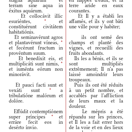
stagna aquárum
*
et
en nappes d'eaux, et la
terram sine aqua in
terre aride en eaux
éxitus aquárum.
courantes.
Et collocávit illic
Et Il y a établi les
esuriéntes,
*
et
affamés, et ils y ont bâti
constituérunt civitátem
une ville pour y habiter;
habitatiónis.
Et seminavérunt agros
ils ont semé des
et plantavérunt víneas,
*
champs et planté des
et fecérunt fructum in
vignes, et recueilli des
provéntum suum.
fruits abondants.
Et benedíxit eis, et
Ils les a bénis, et ils se
multiplicáti sunt nimis,
*
sont multipliés
et iuménta eórum non
extrêmement; Il n'a pas
minorávit.
laissé amoindrir leurs
troupeaux.
Et pauci facti sunt et
Puis ils ont été réduits
vexáti sunt
*
a
à un petit nombre, et
tribulatióne malórum et
accablés par l'affliction
dolóre.
de leurs maux et la
douleur.
Effúdit contemptiónem
Le mépris a été
super príncipes
*
et
répandu sur les princes,
erráre fecit eos in
et Il les a fait errer hors
desérto ínvio.
de la voie et en des lieux