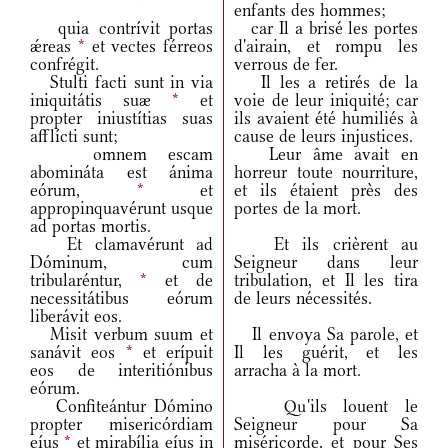
enfants des hommes;
quia contrívit portas
car Il a brisé les portes
ǽreas
*
et vectes férreos
d'airain, et rompu les
confrégit.
verrous de fer.
Stulti facti sunt in via
Il les a retirés de la
iniquitátis suæ
*
et
voie de leur iniquité; car
propter iniustítias suas
ils avaient été humiliés à
afflícti sunt;
cause de leurs injustices.
omnem escam
Leur âme avait en
abomináta est ánima
horreur toute nourriture,
eórum,
*
et
et ils étaient près des
appropinquavérunt usque
portes de la mort.
ad portas mortis.
Et clamavérunt ad
Et ils crièrent au
Dóminum, cum
Seigneur dans leur
tribularéntur,
*
et de
tribulation, et Il les tira
necessitátibus eórum
de leurs nécessités.
liberávit eos.
Misit verbum suum et
Il envoya Sa parole, et
sanávit eos
*
et erípuit
Il les guérit, et les
eos de interitiónibus
arracha à la mort.
eórum.
Confiteántur Dómino
Qu'ils louent le
propter misericórdiam
Seigneur pour Sa
eíus
*
et mirabília eíus in
miséricorde, et pour Ses