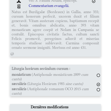
vel: S. Paulini Nolani, episcopi.
Commentarium evangelii.
Natus est Burdigalæ (Bordeaux) in Gallia, anno 355;
cursum honorum perfecit, uxorem duxit et filium
generavit. Vitam austeram cupiens, baptismum recepit
et, bonis omnibus abdicatis, anno 393 vitam
monasticam agere coepit et Nolam in Campania se
contulit. Episcopus civitatis factus, cultum sancti
Felicis promovit, peregrinos adiuvit et miserias
temporis studiose sublevavit. Carmina composuit
ornato sermone insigniti. Mortuus est anno 431.
@
Liturgia horárum secúndum cursum :
monásticum
(Antiphonale monásticum 2009
cum
cantu
)
sæculáris
(Liturgia Horárum 1985
sine cantu)
sæculáris
(Antiphonale romanum OCO 2015
cum
cantu
)
Dernières modifications