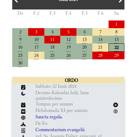
Do
F.2
F.3
F.4
F.5
F.6
Sa
1
2
3
4
5
6
7
8
9
10
11
12
13
14
15
16
17
18
19
20
21
22
23
24
25
26
27
28
29
30
ORDO
Sabbato 22 Iunii 2024
Decimo Kalendas Iulii, luna
quintodecima.
Tempus per annum
Hebdomada XI per annum
Sancta regula.
De Eo.
Commentarium evangelii.
vel: Ss. Ioannis Fisher, episcopi, et