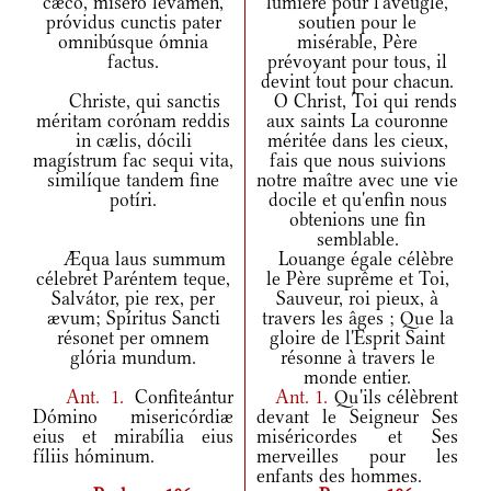
cæco, mísero levámen,
lumière pour l'aveugle,
próvidus cunctis pater
soutien pour le
omnibúsque ómnia
misérable, Père
factus.
prévoyant pour tous, il
devint tout pour chacun.
Christe, qui sanctis
O Christ, Toi qui rends
méritam corónam reddis
aux saints La couronne
in cælis, dócili
méritée dans les cieux,
magístrum fac sequi vita,
fais que nous suivions
similíque tandem fine
notre maître avec une vie
potíri.
docile et qu'enfin nous
obtenions une fin
semblable.
Æqua laus summum
Louange égale célèbre
célebret Paréntem teque,
le Père suprême et Toi,
Salvátor, pie rex, per
Sauveur, roi pieux, à
ævum; Spíritus Sancti
travers les âges ; Que la
résonet per omnem
gloire de l'Esprit Saint
glória mundum.
résonne à travers le
monde entier.
Ant.
1.
Confiteántur
Ant.
1.
Qu'ils célèbrent
Dómino misericórdiæ
devant le Seigneur Ses
eius et mirabília eius
miséricordes et Ses
fíliis hóminum.
merveilles pour les
enfants des hommes.